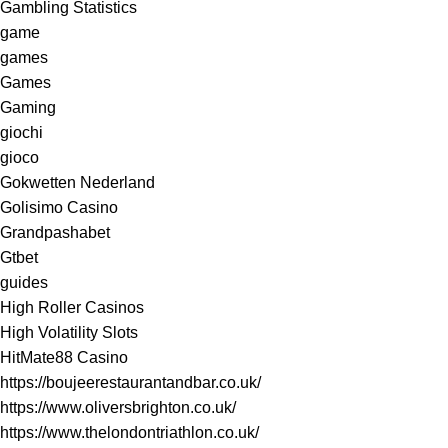
Gambling Statistics
game
games
Games
Gaming
giochi
gioco
Gokwetten Nederland
Golisimo Casino
Grandpashabet
Gtbet
guides
High Roller Casinos
High Volatility Slots
HitMate88 Casino
https://boujeerestaurantandbar.co.uk/
https://www.oliversbrighton.co.uk/
https://www.thelondontriathlon.co.uk/