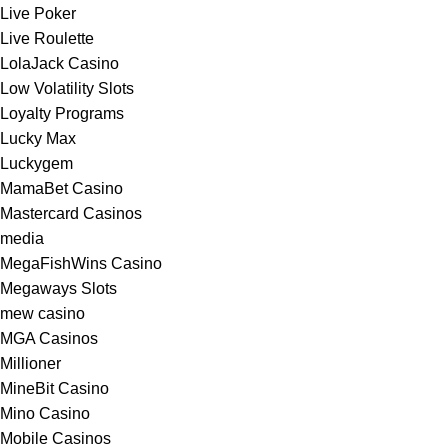
Live Poker
Live Roulette
LolaJack Casino
Low Volatility Slots
Loyalty Programs
Lucky Max
Luckygem
MamaBet Casino
Mastercard Casinos
media
MegaFishWins Casino
Megaways Slots
mew casino
MGA Casinos
Millioner
MineBit Casino
Mino Casino
Mobile Casinos