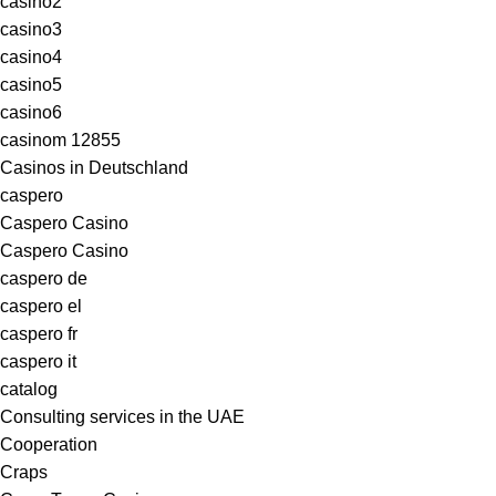
casino2
casino3
casino4
casino5
casino6
casinom 12855
Casinos in Deutschland
caspero
Caspero Casino
Caspero Casino
caspero de
caspero el
caspero fr
caspero it
catalog
Consulting services in the UAE
Cooperation
Craps