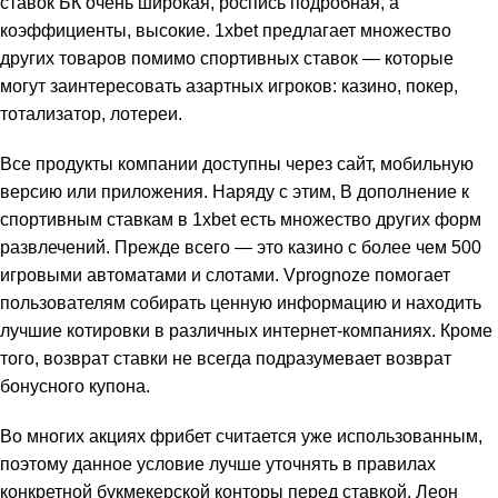
ставок БК очень широкая, роспись подробная, а
коэффициенты, высокие. 1xbet предлагает множество
других товаров помимо спортивных ставок — которые
могут заинтересовать азартных игроков: казино, покер,
тотализатор, лотереи.
Все продукты компании доступны через сайт, мобильную
версию или приложения. Наряду с этим, В дополнение к
спортивным ставкам в 1xbet есть множество других форм
развлечений. Прежде всего — это казино с более чем 500
игровыми автоматами и слотами. Vprognoze помогает
пользователям собирать ценную информацию и находить
лучшие котировки в различных интернет-компаниях. Кроме
того, возврат ставки не всегда подразумевает возврат
бонусного купона.
Во многих акциях фрибет считается уже использованным,
поэтому данное условие лучше уточнять в правилах
конкретной букмекерской конторы перед ставкой. Леон