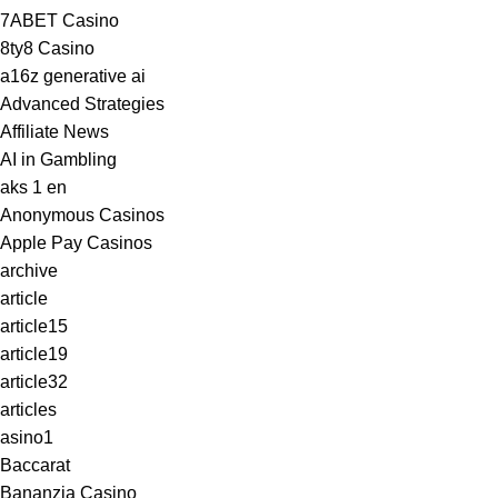
7ABET Casino
8ty8 Casino
a16z generative ai
Advanced Strategies
Affiliate News
AI in Gambling
aks 1 en
Anonymous Casinos
Apple Pay Casinos
archive
article
article15
article19
article32
articles
asino1
Baccarat
Bananzia Casino