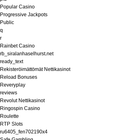
Popular Casino
Progressive Jackpots
Public
q
r
Rainbet Casino
rb_siralanhaselhurst.net
ready_text
Rekisteröimättömät Nettikasinot
Reload Bonuses
Reveryplay
reviews
Revolut Nettikasinot
Ringospin Casino
Roulette
RTP Slots
ru6405_fen702190x4
Safe Gambling