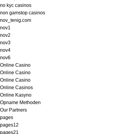
no kyc casinos
non gamstop casinos
nov_tenig.com
nov1
nov2
nov3
nov4
nov6
Online Casino
Online Casino
Online Casino
Online Casinos
Online Kasyno
Opname Methoden
Our Partners
pages
pages12
pages21