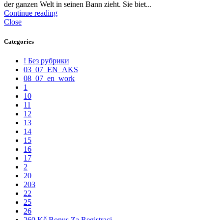
der ganzen Welt in seinen Bann zieht. Sie biet...
Continue reading
Close
Categories
! Без рубрики
03_07_EN_AKS
08_07_en_work
1
10
11
12
13
14
15
16
17
2
20
203
22
25
26
260 Kč Bonus Za Registraci