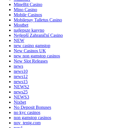
MineBit Casino
Mino Casino
Mobile Casinos
Mobilepay Talletus Casino
Mostbet
najlepsze kasyno
Nejlepší Zahraniční Casino
NEW
new casino gamstop
New Casinos UK
new non gamstop casinos
New Slot Releases
news
news10
news12
news15
NEWS2
news25
NEWS3
Nixbet
No Deposit Bonuses
no kyc casinos
non gamstop casinos
nov_tenig.com
nov1