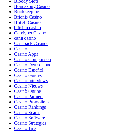
Bloody Slots
Bonuskong Casino
Bookkeeping
Brionis Casino
British Casino
britsino casino
Candybet Casino
canli casino
Cashback Casinos
Casino
Casino Apps
Casino Comparison
Casino Deutschland
Casino Español
Casino Guides
Casino Interviews
Casino Nieuws
Casinò Online
Casino Partners
Casino Promotions
Casino Rankings
Casino Scams
Casino Software
Casino Strategies
Casino Tips