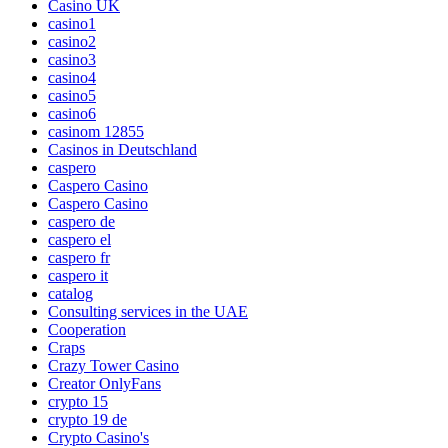
Casino UK
casino1
casino2
casino3
casino4
casino5
casino6
casinom 12855
Casinos in Deutschland
caspero
Caspero Casino
Caspero Casino
caspero de
caspero el
caspero fr
caspero it
catalog
Consulting services in the UAE
Cooperation
Craps
Crazy Tower Сasino
Creator OnlyFans
crypto 15
crypto 19 de
Crypto Casino's