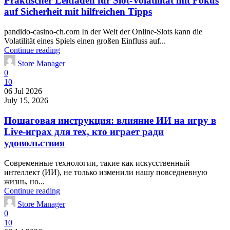
Praktischer Leitfaden für Slot-Volatilität mit Fokus
auf Sicherheit mit hilfreichen Tipps
pandido-casino-ch.com In der Welt der Online-Slots kann die
Volatilität eines Spiels einen großen Einfluss auf...
Continue reading
Store Manager
0
10
06 Jul 2026
July 15, 2026
Пошаговая инструкция: влияние ИИ на игру в
Live-играх для тех, кто играет ради
удовольствия
Современные технологии, такие как искусственный
интеллект (ИИ), не только изменили нашу повседневную
жизнь, но...
Continue reading
Store Manager
0
10