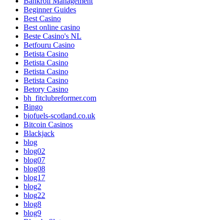
Bankroll Management
Beginner Guides
Best Casino
Best online casino
Beste Casino's NL
Betfouru Casino
Betista Casino
Betista Casino
Betista Casino
Betista Casino
Betory Casino
bh_fitclubreformer.com
Bingo
biofuels-scotland.co.uk
Bitcoin Casinos
Blackjack
blog
blog02
blog07
blog08
blog17
blog2
blog22
blog8
blog9