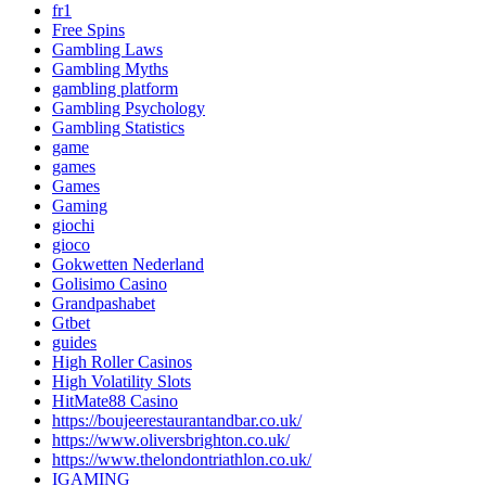
fr1
Free Spins
Gambling Laws
Gambling Myths
gambling platform
Gambling Psychology
Gambling Statistics
game
games
Games
Gaming
giochi
gioco
Gokwetten Nederland
Golisimo Casino
Grandpashabet
Gtbet
guides
High Roller Casinos
High Volatility Slots
HitMate88 Casino
https://boujeerestaurantandbar.co.uk/
https://www.oliversbrighton.co.uk/
https://www.thelondontriathlon.co.uk/
IGAMING