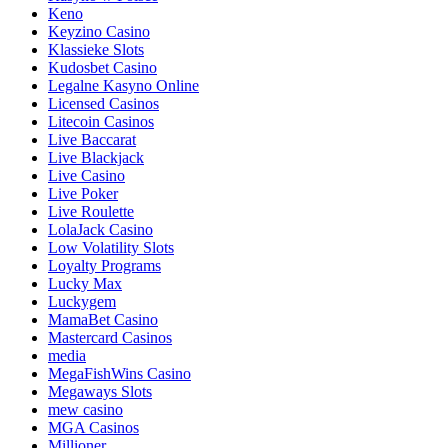
Keno
Keyzino Casino
Klassieke Slots
Kudosbet Casino
Legalne Kasyno Online
Licensed Casinos
Litecoin Casinos
Live Baccarat
Live Blackjack
Live Casino
Live Poker
Live Roulette
LolaJack Casino
Low Volatility Slots
Loyalty Programs
Lucky Max
Luckygem
MamaBet Casino
Mastercard Casinos
media
MegaFishWins Casino
Megaways Slots
mew casino
MGA Casinos
Millioner