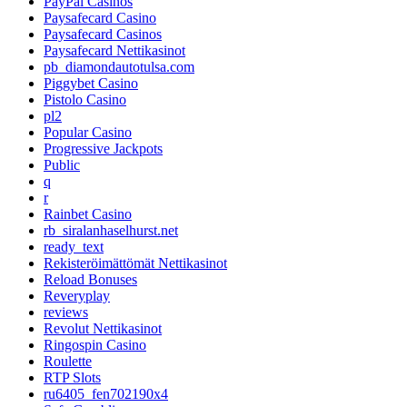
PayPal Casinos
Paysafecard Casino
Paysafecard Casinos
Paysafecard Nettikasinot
pb_diamondautotulsa.com
Piggybet Casino
Pistolo Casino
pl2
Popular Casino
Progressive Jackpots
Public
q
r
Rainbet Casino
rb_siralanhaselhurst.net
ready_text
Rekisteröimättömät Nettikasinot
Reload Bonuses
Reveryplay
reviews
Revolut Nettikasinot
Ringospin Casino
Roulette
RTP Slots
ru6405_fen702190x4