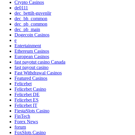
Crypto Casinos
de0111
dec_bettilt-guvenlir
dec_bh_common
dec_pb_common
dec_pb_main
Dogecoin Casinos
e
Entertainment
Ethereum Casinos
European Casinos
fast payotut casino Canada
fast payout casino
Fast Withdrawal Casinos
Featured Casinos
Felicebet
Felicebet Casino
Felicebet DE
Felicebet ES
Felicebet IT
FiestaSlots Casino
FinTech
Forex News
forum
FoxSlots Casino