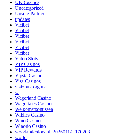
UK Casinos
Uncategorized
Unsere Partner
updates
Vicibet
Vicibet
Vicibet
Vicibet
Vicibet
Vicibet
Video Slots
VIP Casinos
VIP Rewards
Vipsta Casino
Visa Casinos
visionuk.org.uk
w
Wagerland Casino
Wagertales Casino
Welkomstbonussen
Wildies Casino
Wino Casino
Winorio Casino
woodandcolors.nl_20260114_170203
world