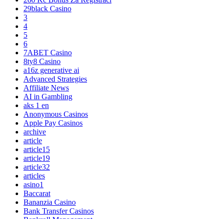
29black Casino
3
4
5
6
7ABET Casino
8ty8 Casino
a16z generative ai
Advanced Strategies
Affiliate News
AI in Gambling
aks 1 en
Anonymous Casinos
Apple Pay Casinos
archive
article
article15
article19
article32
articles
asino1
Baccarat
Bananzia Casino
Bank Transfer Casinos