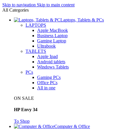
Skip to navigation
Skip to main content
All Categories
Laptops, Tablets & PCs
LAPTOPS
Apple MacBook
Business Laptop
Gaming Laptop
Ultrabook
TABLETS
Apple Ipad
Android tablets
Windows Tablets
PCs
Gaming PCs
Office PCs
All in one
ON SALE
HP Envy 34
To Shop
Computer & Office