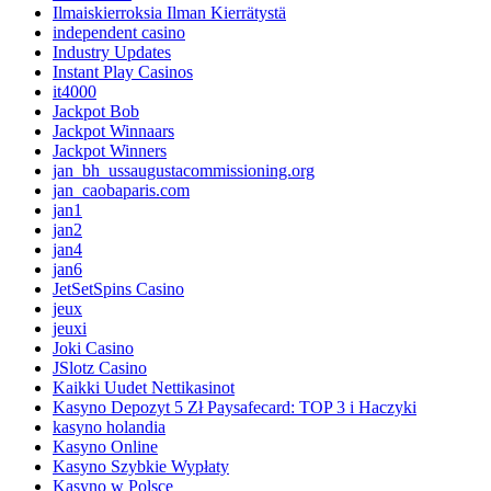
Ilmaiskierroksia Ilman Kierrätystä
independent casino
Industry Updates
Instant Play Casinos
it4000
Jackpot Bob
Jackpot Winnaars
Jackpot Winners
jan_bh_ussaugustacommissioning.org
jan_caobaparis.com
jan1
jan2
jan4
jan6
JetSetSpins Casino
jeux
jeuxi
Joki Casino
JSlotz Casino
Kaikki Uudet Nettikasinot
Kasyno Depozyt 5 Zł Paysafecard: TOP 3 i Haczyki
kasyno holandia
Kasyno Online
Kasyno Szybkie Wypłaty
Kasyno w Polsce