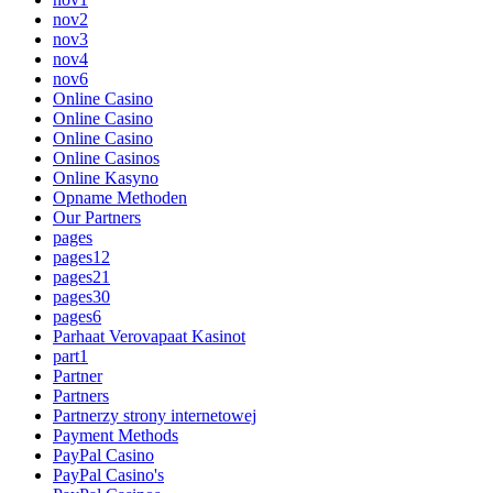
nov2
nov3
nov4
nov6
Online Casino
Online Casino
Online Casino
Online Casinos
Online Kasyno
Opname Methoden
Our Partners
pages
pages12
pages21
pages30
pages6
Parhaat Verovapaat Kasinot
part1
Partner
Partners
Partnerzy strony internetowej
Payment Methods
PayPal Casino
PayPal Casino's