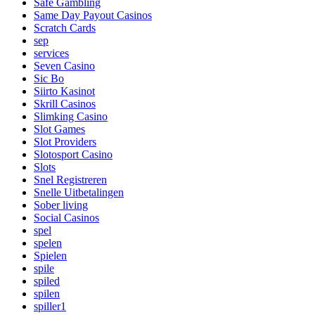
Safe Gambling
Same Day Payout Casinos
Scratch Cards
sep
services
Seven Casino
Sic Bo
Siirto Kasinot
Skrill Casinos
Slimking Casino
Slot Games
Slot Providers
Slotosport Casino
Slots
Snel Registreren
Snelle Uitbetalingen
Sober living
Social Casinos
spel
spelen
Spielen
spile
spiled
spilen
spiller1