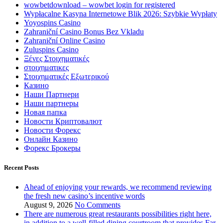
wowbetdownload – wowbet login for registered
Wypłacalne Kasyna Internetowe Blik 2026: Szybkie Wypłaty
Yoyospins Casino
Zahraniční Casino Bonus Bez Vkladu
Zahraniční Online Casino
Zuluspins Casino
Ξένες Στοιχηματικές
στοιχηματικες
Στοιχηματικές Εξωτερικού
Казино
Наши Партнери
Наши партнеры
Новая папка
Новости Криптовалют
Новости Форекс
Онлайн Казино
Форекс Брокеры
Recent Posts
Ahead of enjoying your rewards, we recommend reviewing
the fresh new casino’s incentive words
August 9, 2026
No Comments
There are numerous great restaurants possibilities right here,
in addition to a well-filled dining courtroom that provides Far