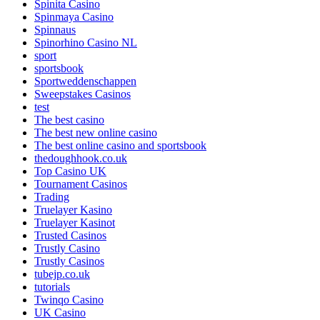
Spinita Casino
Spinmaya Casino
Spinnaus
Spinorhino Casino NL
sport
sportsbook
Sportweddenschappen
Sweepstakes Casinos
test
The best casino
The best new online casino
The best online casino and sportsbook
thedoughhook.co.uk
Top Casino UK
Tournament Casinos
Trading
Truelayer Kasino
Truelayer Kasinot
Trusted Casinos
Trustly Casino
Trustly Casinos
tubejp.co.uk
tutorials
Twinqo Casino
UK Casino