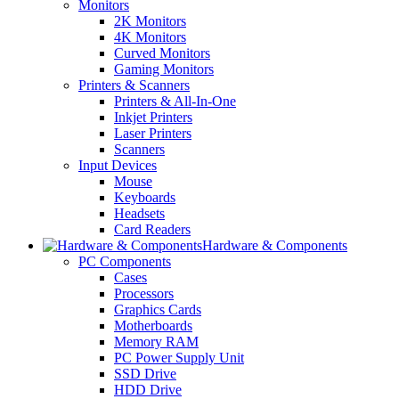
Monitors
2K Monitors
4K Monitors
Curved Monitors
Gaming Monitors
Printers & Scanners
Printers & All-In-One
Inkjet Printers
Laser Printers
Scanners
Input Devices
Mouse
Keyboards
Headsets
Card Readers
Hardware & Components
PC Components
Cases
Processors
Graphics Cards
Motherboards
Memory RAM
PC Power Supply Unit
SSD Drive
HDD Drive