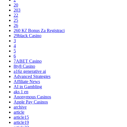
20
203
22
25
26
260 Kč Bonus Za Registraci
29black Casino
3
4
5
6
7ABET Casino
8ty8 Casino
a16z generative ai
Advanced Strategies
Affiliate News
AI in Gambling
aks 1 en
Anonymous Casinos
Apple Pay Casinos
archive
article
article15
article19