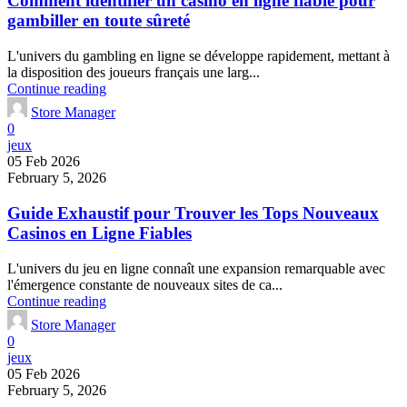
Comment identifier un casino en ligne fiable pour
gambiller en toute sûreté
L'univers du gambling en ligne se développe rapidement, mettant à
la disposition des joueurs français une larg...
Continue reading
Store Manager
0
jeux
05 Feb 2026
February 5, 2026
Guide Exhaustif pour Trouver les Tops Nouveaux
Casinos en Ligne Fiables
L'univers du jeu en ligne connaît une expansion remarquable avec
l'émergence constante de nouveaux sites de ca...
Continue reading
Store Manager
0
jeux
05 Feb 2026
February 5, 2026