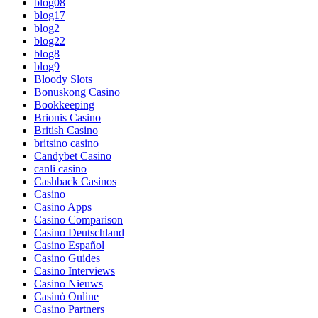
blog08
blog17
blog2
blog22
blog8
blog9
Bloody Slots
Bonuskong Casino
Bookkeeping
Brionis Casino
British Casino
britsino casino
Candybet Casino
canli casino
Cashback Casinos
Casino
Casino Apps
Casino Comparison
Casino Deutschland
Casino Español
Casino Guides
Casino Interviews
Casino Nieuws
Casinò Online
Casino Partners