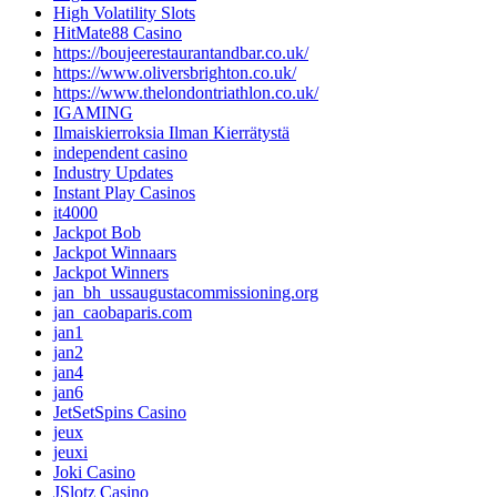
High Volatility Slots
HitMate88 Casino
https://boujeerestaurantandbar.co.uk/
https://www.oliversbrighton.co.uk/
https://www.thelondontriathlon.co.uk/
IGAMING
Ilmaiskierroksia Ilman Kierrätystä
independent casino
Industry Updates
Instant Play Casinos
it4000
Jackpot Bob
Jackpot Winnaars
Jackpot Winners
jan_bh_ussaugustacommissioning.org
jan_caobaparis.com
jan1
jan2
jan4
jan6
JetSetSpins Casino
jeux
jeuxi
Joki Casino
JSlotz Casino