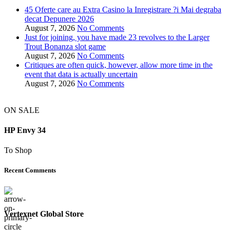
45 Oferte care au Extra Casino la Inregistrare ?i Mai degraba
decat Depunere 2026
August 7, 2026
No Comments
Just for joining, you have made 23 revolves to the Larger
Trout Bonanza slot game
August 7, 2026
No Comments
Critiques are often quick, however, allow more time in the
event that data is actually uncertain
August 7, 2026
No Comments
ON SALE
HP Envy 34
To Shop
Recent Comments
Vertexnet Global Store