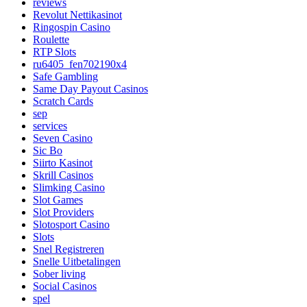
reviews
Revolut Nettikasinot
Ringospin Casino
Roulette
RTP Slots
ru6405_fen702190x4
Safe Gambling
Same Day Payout Casinos
Scratch Cards
sep
services
Seven Casino
Sic Bo
Siirto Kasinot
Skrill Casinos
Slimking Casino
Slot Games
Slot Providers
Slotosport Casino
Slots
Snel Registreren
Snelle Uitbetalingen
Sober living
Social Casinos
spel