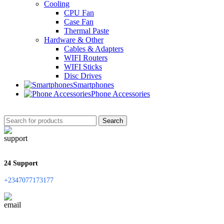
Cooling
CPU Fan
Case Fan
Thermal Paste
Hardware & Other
Cables & Adapters
WIFI Routers
WIFI Sticks
Disc Drives
Smartphones
Phone Accessories
Search
24 Support
+2347077173177