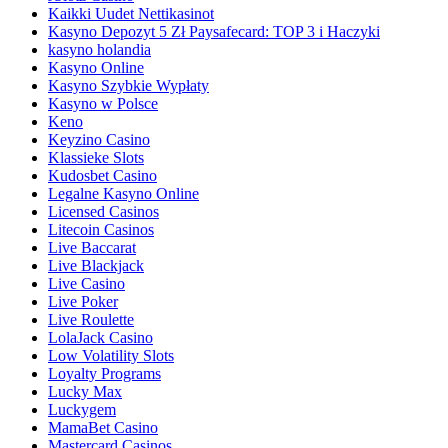
Kaikki Uudet Nettikasinot
Kasyno Depozyt 5 Zł Paysafecard: TOP 3 i Haczyki
kasyno holandia
Kasyno Online
Kasyno Szybkie Wypłaty
Kasyno w Polsce
Keno
Keyzino Casino
Klassieke Slots
Kudosbet Casino
Legalne Kasyno Online
Licensed Casinos
Litecoin Casinos
Live Baccarat
Live Blackjack
Live Casino
Live Poker
Live Roulette
LolaJack Casino
Low Volatility Slots
Loyalty Programs
Lucky Max
Luckygem
MamaBet Casino
Mastercard Casinos