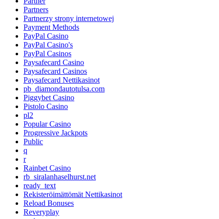
Partner
Partners
Partnerzy strony internetowej
Payment Methods
PayPal Casino
PayPal Casino's
PayPal Casinos
Paysafecard Casino
Paysafecard Casinos
Paysafecard Nettikasinot
pb_diamondautotulsa.com
Piggybet Casino
Pistolo Casino
pl2
Popular Casino
Progressive Jackpots
Public
q
r
Rainbet Casino
rb_siralanhaselhurst.net
ready_text
Rekisteröimättömät Nettikasinot
Reload Bonuses
Reveryplay