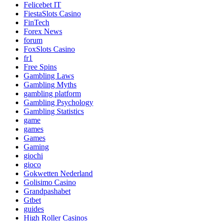
Felicebet IT
FiestaSlots Casino
FinTech
Forex News
forum
FoxSlots Casino
fr1
Free Spins
Gambling Laws
Gambling Myths
gambling platform
Gambling Psychology
Gambling Statistics
game
games
Games
Gaming
giochi
gioco
Gokwetten Nederland
Golisimo Casino
Grandpashabet
Gtbet
guides
High Roller Casinos