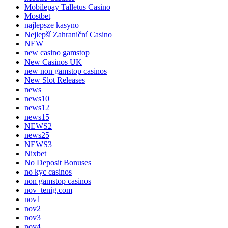
Mobilepay Talletus Casino
Mostbet
najlepsze kasyno
Nejlepší Zahraniční Casino
NEW
new casino gamstop
New Casinos UK
new non gamstop casinos
New Slot Releases
news
news10
news12
news15
NEWS2
news25
NEWS3
Nixbet
No Deposit Bonuses
no kyc casinos
non gamstop casinos
nov_tenig.com
nov1
nov2
nov3
nov4