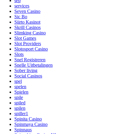
sep
services
Seven Casino
Sic Bo
Siirto Kasinot
Skrill Casinos
Slimking Casino
Slot Games
Slot Providers
Slotosport Casino
Slots
Snel Registreren
Snelle Uitbetalingen
Sober living
Social Casinos
spel
spelen
Spielen
spile
spiled
spilen
spiller1
Spinita Casino
Spinmaya Casino
Spinnaus