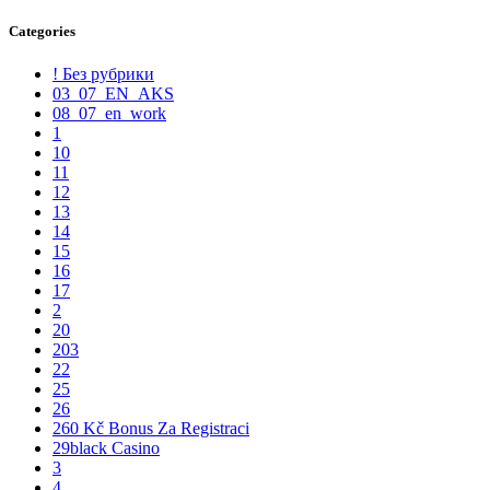
Categories
! Без рубрики
03_07_EN_AKS
08_07_en_work
1
10
11
12
13
14
15
16
17
2
20
203
22
25
26
260 Kč Bonus Za Registraci
29black Casino
3
4