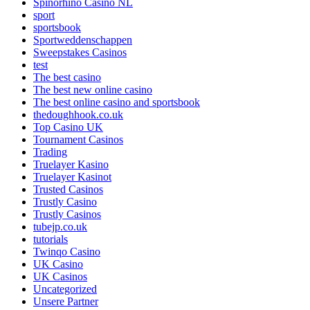
Spinorhino Casino NL
sport
sportsbook
Sportweddenschappen
Sweepstakes Casinos
test
The best casino
The best new online casino
The best online casino and sportsbook
thedoughhook.co.uk
Top Casino UK
Tournament Casinos
Trading
Truelayer Kasino
Truelayer Kasinot
Trusted Casinos
Trustly Casino
Trustly Casinos
tubejp.co.uk
tutorials
Twinqo Casino
UK Casino
UK Casinos
Uncategorized
Unsere Partner