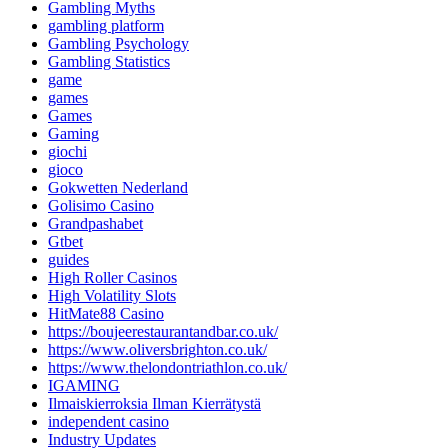
Gambling Myths
gambling platform
Gambling Psychology
Gambling Statistics
game
games
Games
Gaming
giochi
gioco
Gokwetten Nederland
Golisimo Casino
Grandpashabet
Gtbet
guides
High Roller Casinos
High Volatility Slots
HitMate88 Casino
https://boujeerestaurantandbar.co.uk/
https://www.oliversbrighton.co.uk/
https://www.thelondontriathlon.co.uk/
IGAMING
Ilmaiskierroksia Ilman Kierrätystä
independent casino
Industry Updates