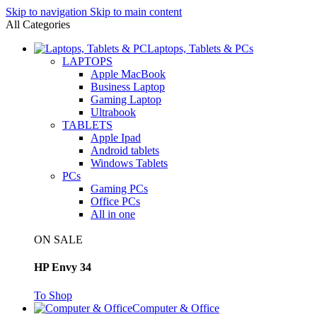
Skip to navigation
Skip to main content
All Categories
Laptops, Tablets & PCs
LAPTOPS
Apple MacBook
Business Laptop
Gaming Laptop
Ultrabook
TABLETS
Apple Ipad
Android tablets
Windows Tablets
PCs
Gaming PCs
Office PCs
All in one
ON SALE
HP Envy 34
To Shop
Computer & Office