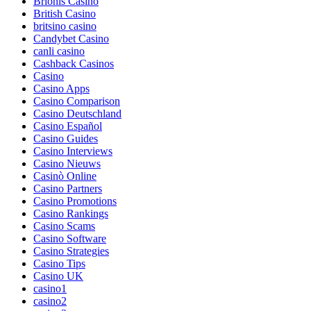
Brionis Casino
British Casino
britsino casino
Candybet Casino
canli casino
Cashback Casinos
Casino
Casino Apps
Casino Comparison
Casino Deutschland
Casino Español
Casino Guides
Casino Interviews
Casino Nieuws
Casinò Online
Casino Partners
Casino Promotions
Casino Rankings
Casino Scams
Casino Software
Casino Strategies
Casino Tips
Casino UK
casino1
casino2