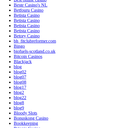
Beste Casino's NL
Betfouru Casino
Betista Casino
Betista Casino
Betista Casino
Betista Casino
Betory Casino
bh_fitclubreformer.com
Bingo
biofuels-scotland.co.uk
Bitcoin Casinos
Blackjack
blog
blog02
blog07
blog08
blog17
blog2
blog22
blog8
blog9
Bloody Slots
Bonuskong Casino
Bookkeeping