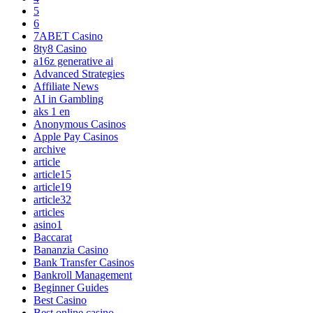
5
6
7ABET Casino
8ty8 Casino
a16z generative ai
Advanced Strategies
Affiliate News
AI in Gambling
aks 1 en
Anonymous Casinos
Apple Pay Casinos
archive
article
article15
article19
article32
articles
asino1
Baccarat
Bananzia Casino
Bank Transfer Casinos
Bankroll Management
Beginner Guides
Best Casino
Best online casino