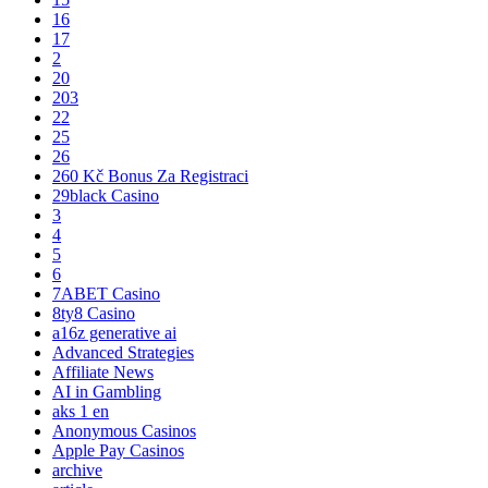
16
17
2
20
203
22
25
26
260 Kč Bonus Za Registraci
29black Casino
3
4
5
6
7ABET Casino
8ty8 Casino
a16z generative ai
Advanced Strategies
Affiliate News
AI in Gambling
aks 1 en
Anonymous Casinos
Apple Pay Casinos
archive