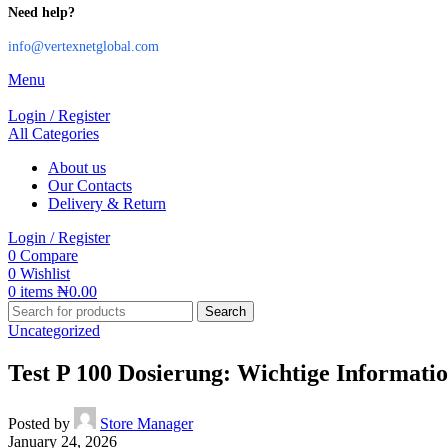
Need help?
info@vertexnetglobal.com
Menu
Login / Register
All Categories
About us
Our Contacts
Delivery & Return
Login / Register
0
Compare
0
Wishlist
0
items
₦
0.00
Search
Uncategorized
Test P 100 Dosierung: Wichtige Informatio
Posted by
Store Manager
January 24, 2026