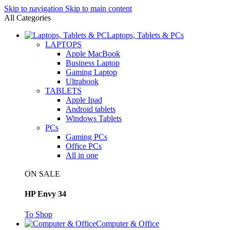
Skip to navigation
Skip to main content
All Categories
Laptops, Tablets & PCs
LAPTOPS
Apple MacBook
Business Laptop
Gaming Laptop
Ultrabook
TABLETS
Apple Ipad
Android tablets
Windows Tablets
PCs
Gaming PCs
Office PCs
All in one
ON SALE
HP Envy 34
To Shop
Computer & Office