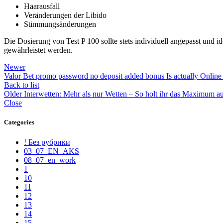
Haarausfall
Veränderungen der Libido
Stimmungsänderungen
Die Dosierung von Test P 100 sollte stets individuell angepasst und i
gewährleistet werden.
Newer
Valor Bet promo password no deposit added bonus Is actually Online
Back to list
Older
Interwetten: Mehr als nur Wetten – So holt ihr das Maximum 
Close
Categories
! Без рубрики
03_07_EN_AKS
08_07_en_work
1
10
11
12
13
14
15