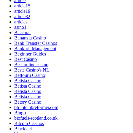
article
article15
article19
article32
articles
asino1
Baccarat
Bananzia Casino
Bank Transfer Casinos
Bankroll Management
Beginner Guides
Best Casino
Best online casino
Beste Casino's NL
Betfouru Casino
Betista Casino
Betista Casino
Betista Casino
Betista Casino
Betory Casino
bh_fitclubreformer.com
Bingo
biofuels-scotland.co.uk
Bitcoin Casinos
Blackjack