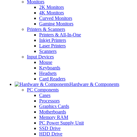
Monitors
2K Monitors
4K Monitors
Curved Monitors
Gaming Monitors
Printers & Scanners
Printers & All-In-One
Inkjet Printers
Laser Printers
Scanners
Input Devices
Mouse
Keyboards
Headsets
Card Readers
Hardware & Components
PC Components
Cases
Processors
Graphics Cards
Motherboards
Memory RAM
PC Power Supply Unit
SSD Drive
HDD Drive