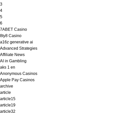
3
4
5
6
7ABET Casino
8ty8 Casino
a16z generative ai
Advanced Strategies
Affiliate News
AI in Gambling
aks 1 en
Anonymous Casinos
Apple Pay Casinos
archive
article
article15
article19
article32