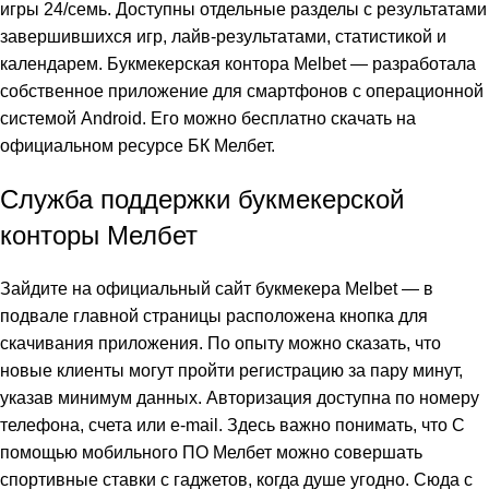
игры 24/семь. Доступны отдельные разделы с результатами
завершившихся игр, лайв-результатами, статистикой и
календарем. Букмекерская контора Melbet — разработала
собственное приложение для смартфонов с операционной
системой Android.
Его можно бесплатно скачать на
официальном ресурсе БК Мелбет.
Служба поддержки букмекерской
конторы Мелбет
Зайдите на официальный сайт букмекера Melbet — в
подвале главной страницы расположена кнопка для
скачивания приложения. По опыту можно сказать, что
новые клиенты могут пройти регистрацию за пару минут,
указав минимум данных. Авторизация доступна по номеру
телефона, счета или e-mail. Здесь важно понимать, что С
помощью мобильного ПО Мелбет можно совершать
спортивные ставки с гаджетов, когда душе угодно. Сюда с