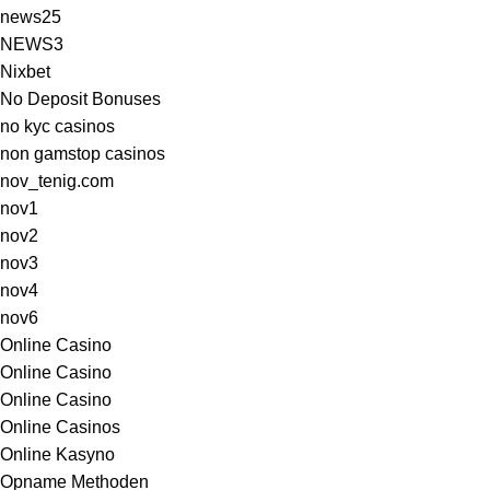
news25
NEWS3
Nixbet
No Deposit Bonuses
no kyc casinos
non gamstop casinos
nov_tenig.com
nov1
nov2
nov3
nov4
nov6
Online Casino
Online Casino
Online Casino
Online Casinos
Online Kasyno
Opname Methoden