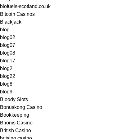
biofuels-scotland.co.uk
Bitcoin Casinos
Blackjack
blog
blog02
blog07
blog08
blog17
blog2
blog22
blog8
blog9
Bloody Slots
Bonuskong Casino
Bookkeeping
Brionis Casino
British Casino
britsino casino