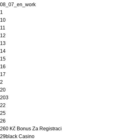
08_07_en_work
1
10
11
12
13
14
15
16
17
2
20
203
22
25
26
260 Kč Bonus Za Registraci
29black Casino