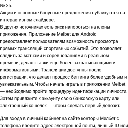
№ 25.
Акции и основные бонусные предложения публикуются на
интерактивном слайдере.
В других источниках есть риск напороться на клоны
приложения. Приложение Melbet для Android
предоставляет пользователям возможность просмотра
прямых трансляций спортивных событий. Это позволяет
следить за матчами и соревнованиями в реальном
времени, делая ставки еще более захватывающими и
информативными. Трансляции доступны после
регистрации, что делает процесс беттинга более удобным и
увлекательным. Чтобы начать играть в приложении Melbet
— необходимо пройти процедуру идентификации личности.
Затем привяжите к аккаунту свою банковскую карту или
электронный кошелек — чтобы сделать первый депозит.
Для входа в личный кабинет на сайте конторы Мелбет с
телефона введите адрес электронной почты, личный ID или