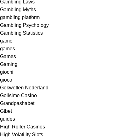
Gambling Laws
Gambling Myths
gambling platform
Gambling Psychology
Gambling Statistics
game
games
Games
Gaming
giochi
gioco
Gokwetten Nederland
Golisimo Casino
Grandpashabet
Gtbet
guides
High Roller Casinos
High Volatility Slots