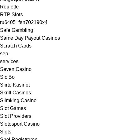
Roulette
RTP Slots
ru6405_fen702190x4
Safe Gambling
Same Day Payout Casinos
Scratch Cards
sep
services
Seven Casino
Sic Bo
Siirto Kasinot
Skrill Casinos
Slimking Casino
Slot Games
Slot Providers
Slotosport Casino
Slots
Snel Registreren