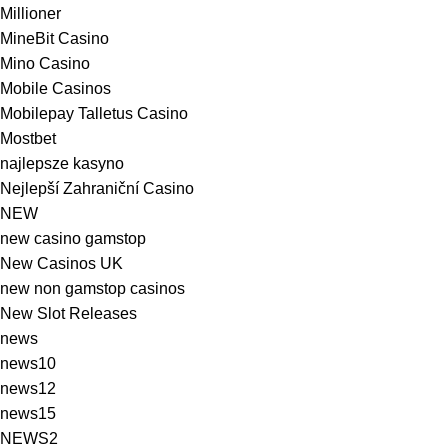
Millioner
MineBit Casino
Mino Casino
Mobile Casinos
Mobilepay Talletus Casino
Mostbet
najlepsze kasyno
Nejlepší Zahraniční Casino
NEW
new casino gamstop
New Casinos UK
new non gamstop casinos
New Slot Releases
news
news10
news12
news15
NEWS2