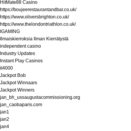
HitMate88 Casino
https://boujeerestaurantandbar.co.uk/
https://www.oliversbrighton.co.uk/
https://www.thelondontriathlon.co.uk/
IGAMING
Ilmaiskierroksia Ilman Kierrätystä
independent casino
Industry Updates
Instant Play Casinos
it4000
Jackpot Bob
Jackpot Winnaars
Jackpot Winners
jan_bh_ussaugustacommissioning.org
jan_caobaparis.com
jan1
jan2
jan4