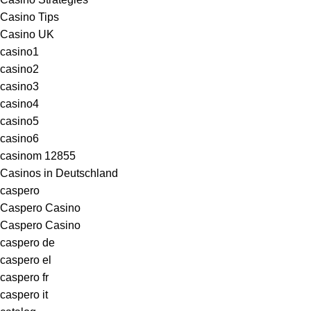
Casino Tips
Casino UK
casino1
casino2
casino3
casino4
casino5
casino6
casinom 12855
Casinos in Deutschland
caspero
Caspero Casino
Caspero Casino
caspero de
caspero el
caspero fr
caspero it