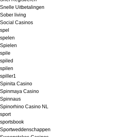
Snelle Uitbetalingen
Sober living
Social Casinos
spel
spelen
Spielen
spile
spiled
spilen
spiller1
Spinita Casino
Spinmaya Casino
Spinnaus
Spinorhino Casino NL
sport
sportsbook
Sportweddenschappen