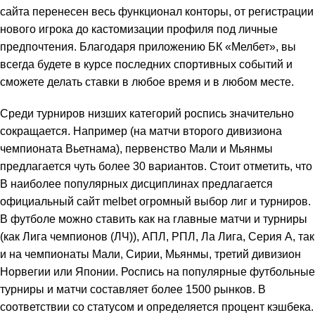
сайта перенесен весь функционал конторы, от регистрации
нового игрока до кастомизации профиля под личные
предпочтения. Благодаря приложению БК «Мелбет», вы
всегда будете в курсе последних спортивных событий и
сможете делать ставки в любое время и в любом месте.
Среди турниров низших категорий роспись значительно
сокращается. Например (на матчи второго дивизиона
чемпионата Вьетнама), первенство Мали и Мьянмы
предлагается чуть более 30 вариантов. Стоит отметить, что
В наиболее популярных дисциплинах предлагается
официальный сайт melbet
огромный выбор лиг и турниров.
В футболе можно ставить как на главные матчи и турниры
(как Лига чемпионов (ЛЧ)), АПЛ, РПЛ, Ла Лига, Серия А, так
и на чемпионаты Мали, Сирии, Мьянмы, третий дивизион
Норвегии или Японии. Роспись на популярные футбольные
турниры и матчи составляет более 1500 рынков. В
соответствии со статусом и определяется процент кэшбека.