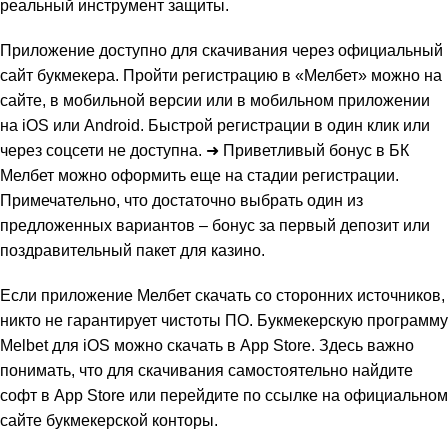
реальный инструмент защиты.
Приложение доступно для скачивания через официальный
сайт букмекера. Пройти регистрацию в «Мелбет» можно на
сайте, в мобильной версии или в мобильном приложении
на iOS или Android. Быстрой регистрации в один клик или
через соцсети не доступна. ➜ Приветливый бонус в БК
Мелбет можно оформить еще на стадии регистрации.
Примечательно, что достаточно выбрать один из
предложенных вариантов – бонус за первый депозит или
поздравительный пакет для казино.
Если приложение Мелбет скачать со сторонних источников,
никто не гарантирует чистоты ПО. Букмекерскую программу
Melbet для iOS можно скачать в App Store. Здесь важно
понимать, что для скачивания самостоятельно найдите
софт в App Store или перейдите по ссылке на официальном
сайте букмекерской конторы.