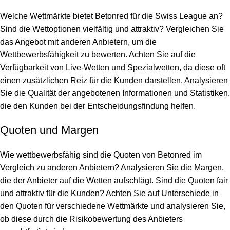
Welche Wettmärkte bietet Betonred für die Swiss League an?
Sind die Wettoptionen vielfältig und attraktiv? Vergleichen Sie
das Angebot mit anderen Anbietern, um die
Wettbewerbsfähigkeit zu bewerten. Achten Sie auf die
Verfügbarkeit von Live-Wetten und Spezialwetten, da diese oft
einen zusätzlichen Reiz für die Kunden darstellen. Analysieren
Sie die Qualität der angebotenen Informationen und Statistiken,
die den Kunden bei der Entscheidungsfindung helfen.
Quoten und Margen
Wie wettbewerbsfähig sind die Quoten von Betonred im
Vergleich zu anderen Anbietern? Analysieren Sie die Margen,
die der Anbieter auf die Wetten aufschlägt. Sind die Quoten fair
und attraktiv für die Kunden? Achten Sie auf Unterschiede in
den Quoten für verschiedene Wettmärkte und analysieren Sie,
ob diese durch die Risikobewertung des Anbieters