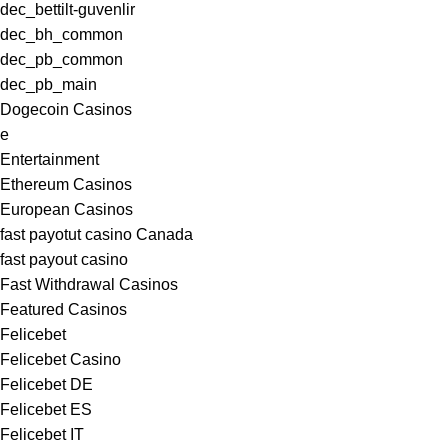
dec_bettilt-guvenlir
dec_bh_common
dec_pb_common
dec_pb_main
Dogecoin Casinos
e
Entertainment
Ethereum Casinos
European Casinos
fast payotut casino Canada
fast payout casino
Fast Withdrawal Casinos
Featured Casinos
Felicebet
Felicebet Casino
Felicebet DE
Felicebet ES
Felicebet IT