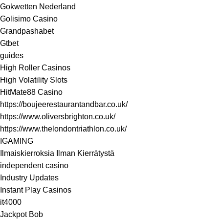
Gokwetten Nederland
Golisimo Casino
Grandpashabet
Gtbet
guides
High Roller Casinos
High Volatility Slots
HitMate88 Casino
https://boujeerestaurantandbar.co.uk/
https://www.oliversbrighton.co.uk/
https://www.thelondontriathlon.co.uk/
IGAMING
Ilmaiskierroksia Ilman Kierrätystä
independent casino
Industry Updates
Instant Play Casinos
it4000
Jackpot Bob