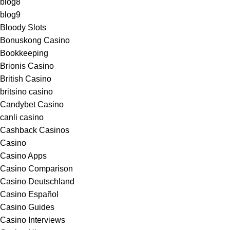
blog8
blog9
Bloody Slots
Bonuskong Casino
Bookkeeping
Brionis Casino
British Casino
britsino casino
Candybet Casino
canli casino
Cashback Casinos
Casino
Casino Apps
Casino Comparison
Casino Deutschland
Casino Español
Casino Guides
Casino Interviews