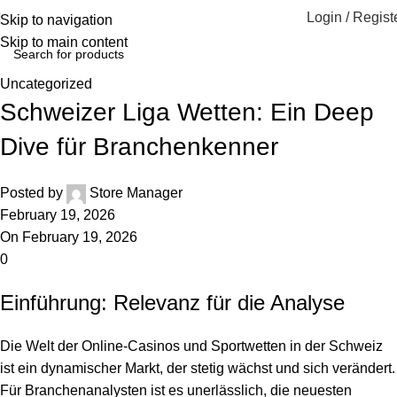
Login / Regist
Skip to navigation
Skip to main content
Uncategorized
Schweizer Liga Wetten: Ein Deep
Dive für Branchenkenner
Posted by
Store Manager
February 19, 2026
On February 19, 2026
0
Einführung: Relevanz für die Analyse
Die Welt der Online-Casinos und Sportwetten in der Schweiz
ist ein dynamischer Markt, der stetig wächst und sich verändert.
Für Branchenanalysten ist es unerlässlich, die neuesten