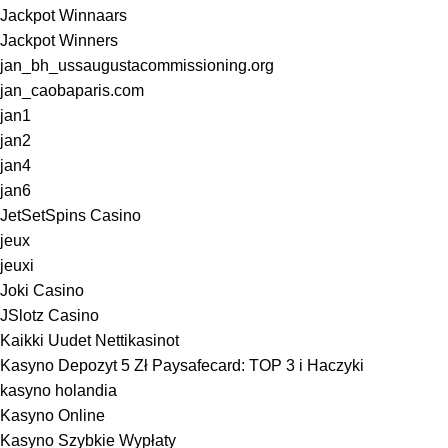
Jackpot Winnaars
Jackpot Winners
jan_bh_ussaugustacommissioning.org
jan_caobaparis.com
jan1
jan2
jan4
jan6
JetSetSpins Casino
jeux
jeuxi
Joki Casino
JSlotz Casino
Kaikki Uudet Nettikasinot
Kasyno Depozyt 5 Zł Paysafecard: TOP 3 i Haczyki
kasyno holandia
Kasyno Online
Kasyno Szybkie Wypłaty