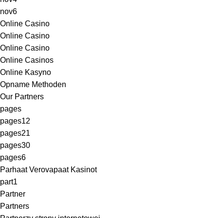
nov6
Online Casino
Online Casino
Online Casino
Online Casinos
Online Kasyno
Opname Methoden
Our Partners
pages
pages12
pages21
pages30
pages6
Parhaat Verovapaat Kasinot
part1
Partner
Partners