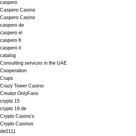
caspero
Caspero Casino
Caspero Casino
caspero de
caspero el
caspero fr
caspero it
catalog
Consulting services in the UAE
Cooperation
Craps
Crazy Tower Сasino
Creator OnlyFans
crypto 15
crypto 19 de
Crypto Casino's
Crypto Casinos
de0111