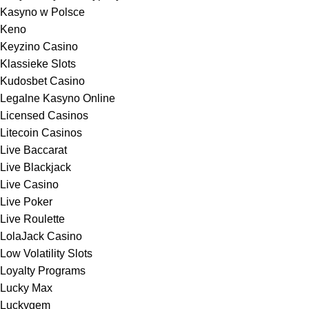
Kasyno w Polsce
Keno
Keyzino Casino
Klassieke Slots
Kudosbet Casino
Legalne Kasyno Online
Licensed Casinos
Litecoin Casinos
Live Baccarat
Live Blackjack
Live Casino
Live Poker
Live Roulette
LolaJack Casino
Low Volatility Slots
Loyalty Programs
Lucky Max
Luckygem