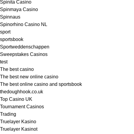
Spinita Casino
Spinmaya Casino
Spinnaus
Spinorhino Casino NL
sport
sportsbook
Sportweddenschappen
Sweepstakes Casinos
test
The best casino
The best new online casino
The best online casino and sportsbook
thedoughhook.co.uk
Top Casino UK
Tournament Casinos
Trading
Truelayer Kasino
Truelayer Kasinot