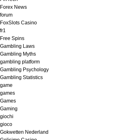
Forex News
forum
FoxSlots Casino
fr1
Free Spins
Gambling Laws
Gambling Myths
gambling platform
Gambling Psychology
Gambling Statistics
game
games
Games
Gaming
giochi
gioco
Gokwetten Nederland
Golisimo Casino