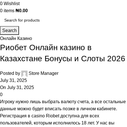
0
Wishlist
0
items
₦
0.00
Search
Онлайн Казино
Риобет Онлайн казино в
Казахстане Бонусы и Слоты 2026
Posted by
Store Manager
July 31, 2025
On July 31, 2025
0
Игроку нужно лишь выбрать валюту счета, а все остальные
данные можно будет вписать позже в личном кабинете.
Регистрация в casino Riobet доступна для всех
пользователей, которым исполнилось 18 лет. У нас вы