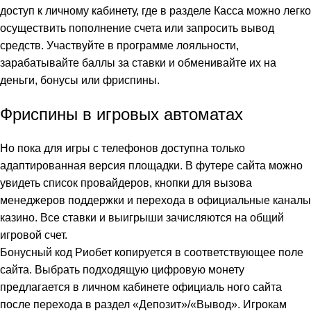
доступ к личному кабинету, где в разделе Касса можно легко
осуществить пополнение счета или запросить вывод
средств. Участвуйте в программе лояльности,
зарабатывайте баллы за ставки и обменивайте их на
деньги, бонусы или фриспины.
Фриспины в игровых автоматах
Но пока для игры с телефонов доступна только
адаптированная версия площадки. В футере сайта можно
увидеть список провайдеров, кнопки для вызова
менеджеров поддержки и перехода в официальные каналы
казино. Все ставки и выигрыши зачисляются на общий
игровой счет.
Бонусный код Риобет копируется в соответствующее поле
сайта. Выбрать подходящую цифровую монету
предлагается в личном кабинете официаль ного сайта
после перехода в раздел «Депозит»/«Вывод». Игрокам