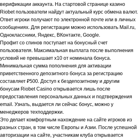
верификации аккаунта. На стартовой странице казино
Riobet пользователи найдут актуальный курс обмена валют.
Ответ игроки получают по электронной почте или в личных
сообщениях. Для регистрации можно использовать Mail.ru,
Одноклассники, Яндекс, ВКонтакте, Google.
Профит со спинов поступает на бонусный счет
пользователя. Максимальная выплата после выполнения
условий не превышает х10 от номинала бонуса.
Минимальная сумма пополнения для активации
приветственного депозитного бонуса за регистрацию
составляет ₽500. Доступ к бездепозитному и другим
бонусам Riobet Casino открывается лишь после
предоставления персональных данных и подтверждения
email. Узнать, выдается ли сейчас бонус, можно у
менеджеров техподдержки.
Это делает комфортным нахождение на сайте игроков из
разных стран, в том числе Европы и Азии. После успешной
авторизации на сайте, участникам клуба открывается