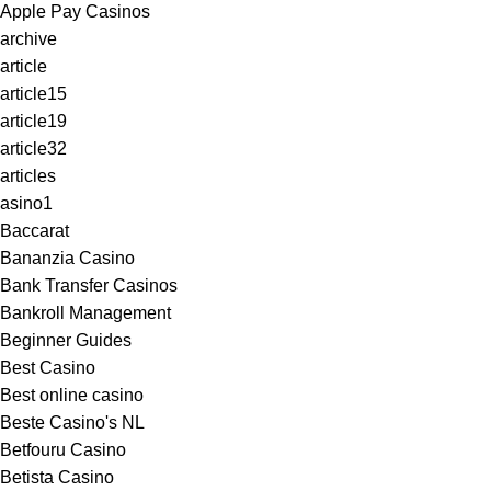
Apple Pay Casinos
archive
article
article15
article19
article32
articles
asino1
Baccarat
Bananzia Casino
Bank Transfer Casinos
Bankroll Management
Beginner Guides
Best Casino
Best online casino
Beste Casino's NL
Betfouru Casino
Betista Casino