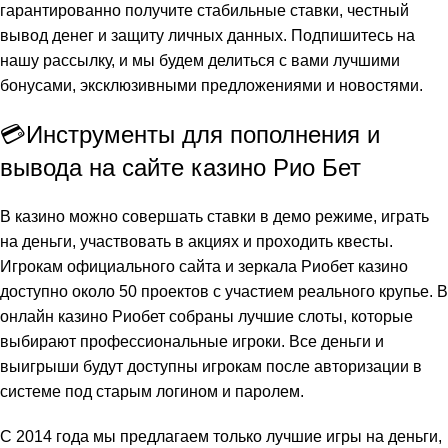
гарантированно получите стабильные ставки, честный
вывод денег и защиту личных данных. Подпишитесь на
нашу рассылку, и мы будем делиться с вами лучшими
бонусами, эксклюзивными предложениями и новостями.
💳Инструменты для пополнения и
вывода на сайте казино Рио Бет
В казино можно совершать ставки в демо режиме, играть
на деньги, участвовать в акциях и проходить квесты.
Игрокам официального сайта и зеркала Риобет казино
доступно около 50 проектов с участием реального крупье. В
онлайн казино Риобет собраны лучшие слоты, которые
выбирают профессиональные игроки. Все деньги и
выигрыши будут доступны игрокам после авторизации в
системе под старым логином и паролем.
С 2014 года мы предлагаем только лучшие игры на деньги,