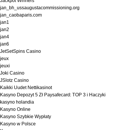
Jackpot Winners
jan_bh_ussaugustacommissioning.org
jan_caobaparis.com
jan1
jan2
jan4
jan6
JetSetSpins Casino
jeux
jeuxi
Joki Casino
JSlotz Casino
Kaikki Uudet Nettikasinot
Kasyno Depozyt 5 Zł Paysafecard: TOP 3 i Haczyki
kasyno holandia
Kasyno Online
Kasyno Szybkie Wypłaty
Kasyno w Polsce