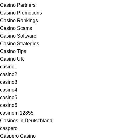
Casino Partners
Casino Promotions
Casino Rankings
Casino Scams
Casino Software
Casino Strategies
Casino Tips
Casino UK
casino1
casino2
casino3
casino4
casino5
casino6
casinom 12855
Casinos in Deutschland
caspero
Caspero Casino