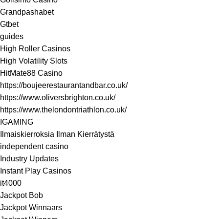
Grandpashabet
Gtbet
guides
High Roller Casinos
High Volatility Slots
HitMate88 Casino
https://boujeerestaurantandbar.co.uk/
https://www.oliversbrighton.co.uk/
https://www.thelondontriathlon.co.uk/
IGAMING
Ilmaiskierroksia Ilman Kierrätystä
independent casino
Industry Updates
Instant Play Casinos
it4000
Jackpot Bob
Jackpot Winnaars