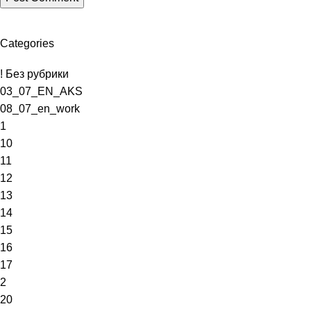
Categories
! Без рубрики
03_07_EN_AKS
08_07_en_work
1
10
11
12
13
14
15
16
17
2
20