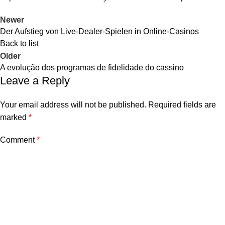
Newer
Der Aufstieg von Live-Dealer-Spielen in Online-Casinos
Back to list
Older
A evolução dos programas de fidelidade do cassino
Leave a Reply
Your email address will not be published.
Required fields are
marked
*
Comment
*