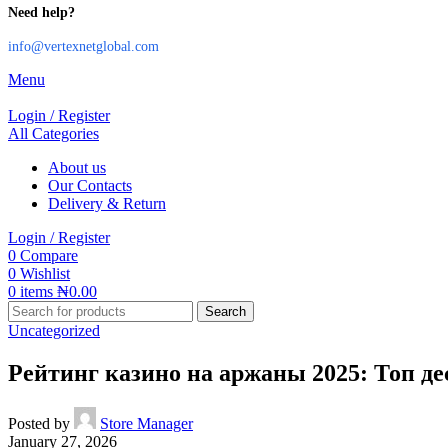
Need help?
info@vertexnetglobal.com
Menu
Login / Register
All Categories
About us
Our Contacts
Delivery & Return
Login / Register
0
Compare
0
Wishlist
0
items
₦
0.00
Search
Uncategorized
Рейтинг казино на аржаны 2025: Топ д
Posted by
Store Manager
January 27, 2026