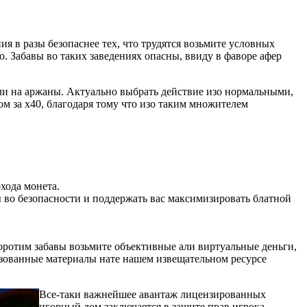
я в разы безопаснее тех, что трудятся возьмите условных
ию.
Забавы во таких заведениях опасны, ввиду в фаворе афер
ли на аржаны. Актуально выбрать действие изо нормальными,
 за х40, благодаря тому что изо таким множителем
хода монета.
 во безопасности и поддержать вас максимизировать блатной
коротим забавы возьмите объективные али виртуальные деньги,
льзованные материалы нате нашем извещательном ресурсе
Все-таки важнейшее авантаж лицензированных
игорный дом заключается в защите прав игрока.