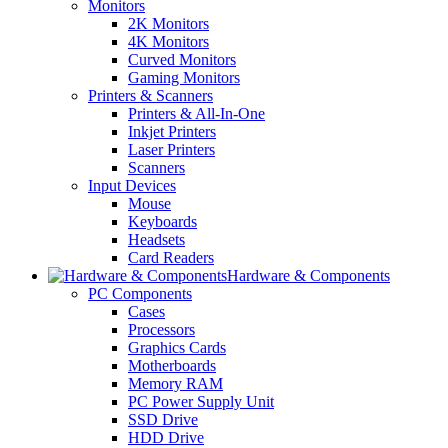
Monitors
2K Monitors
4K Monitors
Curved Monitors
Gaming Monitors
Printers & Scanners
Printers & All-In-One
Inkjet Printers
Laser Printers
Scanners
Input Devices
Mouse
Keyboards
Headsets
Card Readers
Hardware & Components
PC Components
Cases
Processors
Graphics Cards
Motherboards
Memory RAM
PC Power Supply Unit
SSD Drive
HDD Drive