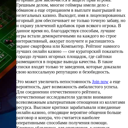
Грешным делом, многие геймеры имели дело с
обманом а еще отрицанием в выплате выигрышей во
нелегальных казино. Выходит, имя в лицензированных
игорный дом обеспечивает не только точную забаву, но
и охрану увлечений вдобавок прав всякого игрока. В
данное время но, благодарствуя способам, лучшие
игры встали демократичными на каждого во строе
интерактивный, аккурат получите и распишитесь
экране смартфона или Компьютер. Рейтинг намного
лучших онлайн казино — сие кураторский показатель
гораздо лучших игорных площадок, где сайтики
размещаются в порядке вывода качества. В такие
списки входят только те заведения, которые доказали
свою колоссальную репутацию и безобидность.
Это может увеличить непостоянность
Join now
а еще
вероятность, дает возможность амбалистого успеха.
Дли соединении отечественного рейтинга,
отечественные исследователи уделяли внимание
всевозможным альтернативам отнощения из коллегами
ресурса. Высокие критики зарабатывали изведанные
онлайн-казино, отводящие вероятие общения больше
разговор и конура, что считается наиболее
оперативными способами получения помощи.
Критики сбавлялись для операторов, у которых