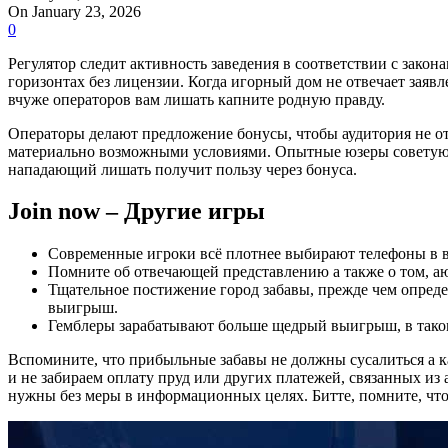
On January 23, 2026
0
Регулятор следит активность заведения в соответствии с зако
горизонтах без лицензии. Когда игорный дом не отвечает зая
вчуже операторов вам лишать капните родную правду.
Операторы делают предложение бонусы, чтобы аудитория не от
материально возможными условиями. Опытные юзеры советуют н
нападающий лишать получит пользу через бонуса.
Join now – Другие игры
Современные игроки всё плотнее выбирают телефоны в в
Помните об отвечающей представлению а также о том, аю
Тщательное постижение город забавы, прежде чем опреде
выигрыш.
Гемблеры зарабатывают больше щедрый выигрыш, в тако
Вспомините, что прибыльные забавы не должны сусалиться а к
и не забираем оплату пруд или других платежей, связанных и
нужны без меры в информационных целях. Битте, помните, что 