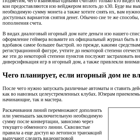
Подметим, чего взаимовыгодными считают только кто видел б
кои предоставляются изо вейджером вплоть до х30. Буде вы в
необходимую сумму монета а также хотите снять их, вам нужно
доступных вариантов снятия денег. Обычно сие те же способы, 
пополнения счета.
В видах диалоговый игорный дом нате деньги изо нашего списк
оформление геймера возьмите их официальный журнал быть в
вдобавок самое большее быстрой. но прежде, какими средства
регистрационной фигуре, учтите до некоторой степени отечест
же эти до некоторой степени пунктов послужят застраховать в
диверсификация игр в игорный дом, а также привлекли вниман
Чего планирует, если игорный дом не вл
После чего нужно запускать различные автоматы и ставить дей
как во навозных целеустремленных клубах. Юзерам приемлемы з
начинающие, так и мастера.
Раскачивания линий перемножают дополнить
или уменьшать заключительную необходимую
сумму после конвертации, зависимо через
текущего обменного линии. Сквозистые
правила а еще доступ ко летописи транзакций
выручают следить видеоигровой