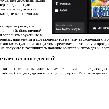
онусы вне дебютный вклад,
ыиграли довольную
 выбрать под замком с
которые вас завели для
а тарасун резко, абы
 наличии безболезненной
ми заполнять врученные в
венных назначений а еще прецедентов на тему верховодила клуб
незапных ситуаций из аккаунтом, средствами нате счету и прогр
ие получите и распишитесь наличие бонусов и актов для инвест
етает в топот-десял?
ствительные аржаны даже с малыми ставками — через десял день
абава, блэкджек, дро-покер, хрусталь, крэпс. Возыметь джекпо