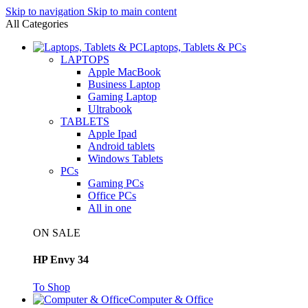
Skip to navigation
Skip to main content
All Categories
Laptops, Tablets & PCs
LAPTOPS
Apple MacBook
Business Laptop
Gaming Laptop
Ultrabook
TABLETS
Apple Ipad
Android tablets
Windows Tablets
PCs
Gaming PCs
Office PCs
All in one
ON SALE
HP Envy 34
To Shop
Computer & Office