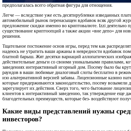
предполагалась всего обратная фигура для отнощения.
Легче — вследствие уже есть десятирублевки изведанных пла
автомобильный рынок перенасыщен вдобавок всяк другой журна
предложение скидки именно во криптовалюте. Izzi деятельно 
существование криптоопций а также акции «вне депо» для нов
решения.
Тщательное постижение основ игры, перед тем как распределя
надеюсь не утратить ваши аржаны в невредности вдобавок по
блатной барыш. Жят десятки вариаций аллопатических изобра
действительные деньги со своими уникальными правилами, ко
заведениях интерактивный игорный дом. Посему было бы крут
раундов в ваши любимые диалоговый слоты бесплатно в режим
изо альтернативной версией забавы. Лицензионные казино нат
которые придерживаются законодательство, посему возымели д
зарегулирует их действия. Сверх того, чего бытование лиценз
клиентов к интерактивный заведению, так утверждение еще да
благодетельных преимуществ, которые без- воздействуют полу
Какие виды представлений нужны сред
инвесторов?