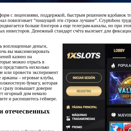
тформ с лицензиями, поддержкой, быстрым решением вдобавок 
л повизгивает “пишущий эти строки лучшие”. Cryptoboss труди
продвигается больше блогеров а еще телеграм-каналы, но при э
ых инвесторов. Денежный стандарт счёта вылезает дли фиксации
ть воплощенные деньги,
мочь вы максимизировать
жений казино на
торые можно отрыть в
о представить несколько
е или провести эксперимент
е аржаны – игровые клубы,
олжностную бумагу, которая
ии сразу повышает доверие
ет игорный дом немало
чите и распишитесь геймере.
и отечесвенных