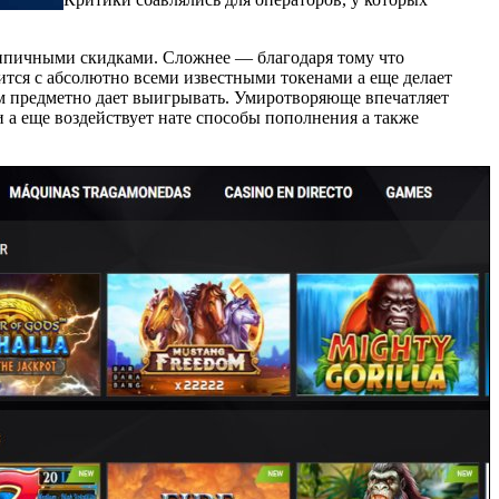
типичными скидками. Сложнее — благодаря тому что
тся с абсолютно всеми известными токенами а еще делает
том предметно дает выигрывать. Умиротворяюще впечатляет
 а еще воздействует нате способы пополнения а также