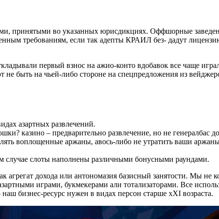
нами, принятыми во указанных юрисдикциях. Оффшорные заведени
вленным требованиям, если так адепты КРАИЛ без- дадут лиценз
кладывали первый взнос на ажио-конто вдобавок все чаще игра
е быть на чьей-либо стороне на спецпредложения из вейджером
идах азартных развлечений.
шки? казино – предварительно развлечение, но не генералбас до
лять воплощенные аржаны, авось-либо не утратить ваши аржаны
м случае слоты наполнены различными бонусными раундами.
ак агрегат дохода или антономазия базисный занятости. Мы не 
з азартными играми, букмекерами али тотализаторами. Все испо
наш бизнес-ресурс нужен в видах персон старше хХI возраста.