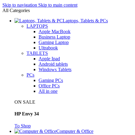
Skip to navigation
Skip to main content
All Categories
Laptops, Tablets & PCs
LAPTOPS
Apple MacBook
Business Laptop
Gaming Laptop
Ultrabook
TABLETS
Apple Ipad
Android tablets
Windows Tablets
PCs
Gaming PCs
Office PCs
All in one
ON SALE
HP Envy 34
To Shop
Computer & Office