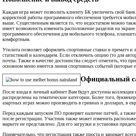
Каждая игра может позволить клиенту БК увеличить свой банк
корректной работы программного обеспечения требуется мобил
выше. Существенным является то, что недостатком можно также 
имеет возможность изменить расположение разделов на экране
программного обеспечения для мобильного телефона, планшета
комфортным.
Утилита позволяет оформлять спортивные ставки в прематч и л
статистикой и календарем. Если отключить опцию (то для авто
почты. Также в качестве достоинства следует отметить, что 
основном меню имеется линия спортивных событий (которые ещё
Официальный са
После входа в личный кабинет Вам будут доступны коллекция 
распределены на тематические категории. Более того, букмеке
азартных играх можно производить в гривнах и долларах, в евр
Перед каждым запуском ПО проверяет наличие патчей, а также
после регистрации. Участник также может изменить расположе
маркете не представлено. Для его загрузки и установки прид
Примечательно, что регистрация также проста и занимает всег