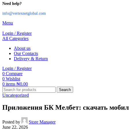
Need help?
info@vertexnetglobal.com
Menu
Login / Register
All Categories
About us
Our Contacts
Delivery & Return
Login / Register
0
Compare
0
Wishlist
0
items
₦
0.00
Search
Uncategorized
Приложения БК Мелбет: скачать мобиль
Posted by
Store Manager
June 22, 2026