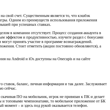
 на свой счет. Существенным является то, что кэшбэк
й игры. Одним из преимуществ использования приложения
грышей при успешных ставках.
елом в компании отсутствует. Процесс создания аккаунта в
ным эффектом и продуктивностью, изучите раздел с бонусами
и могут принять участие в программе вознаграждений.
ложения. Стоит отметить (акции постоянно обновляются), а
я на Android и iOs доступны на Onecupis и на сайте
го ставок, баланс, личная информация и так далее. Заслуживает
мо сейчас.
 скачивая ПО на мобильник, игрок не привязан к ПК и делает
гры и топовыми чемпионатами, то мобильное приложение от БК
й момент – и здесь под рукой оказывается телефон.