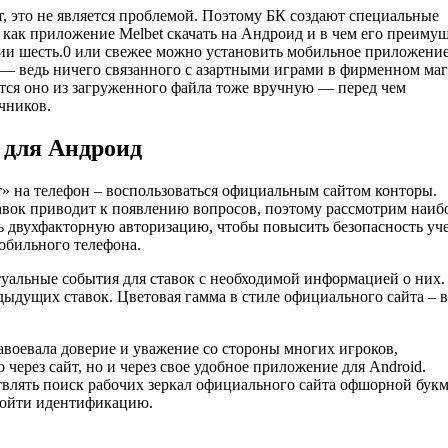
т, это не является проблемой. Поэтому БК создают специальные
 как приложение Melbet скачать на Андроид и в чем его преиму
сии шесть.0 или свежее можно установить мобильное приложение
а — ведь ничего связанного с азартными играми в фирменном ма
ется оно из загруженного файла тоже вручную — перед чем
чников.
 для Андроид
» на телефон – воспользоваться официальным сайтом конторы.
авок приводит к появлению вопросов, поэтому рассмотрим наиб
ь двухфакторную авторизацию, чтобы повысить безопасность уч
обильного телефона.
туальные события для ставок с необходимой информацией о них.
дыдущих ставок. Цветовая гамма в стиле официального сайта – в
авоевала доверие и уважение со стороны многих игроков,
 через сайт, но и через свое удобное приложение для Android.
твлять поиск рабочих зеркал официального сайта офшорной бук
ройти идентификацию.