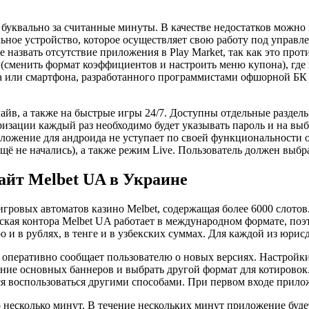
 буквально за считанные минуты. В качестве недостатков можн
ьное устройство, которое осуществляет свою работу под управ
назвать отсутствие приложения в Play Market, так как это прот
 (сменить формат коэффициентов и настроить меню купона), где
 или смартфона, разработанного программистами офшорной БК M
айв, а также на быстрые игры 24/7. Доступны отдельные разделы
ризации каждый раз необходимо будет указывать пароль и на вы
приложение для андроида не уступает по своей функциональност
 не начались), а также режим Live. Пользователь должен выбра
йт Melbet UA в Украине
игровых автоматов казино Melbet, содержащая более 6000 слотов
рская контора Melbet UA работает в международном формате, поэ
о и в рублях, в тенге и в узбекских суммах. Для каждой из юри
 оперативно сообщает пользователю о новых версиях. Настройк
ние основных баннеров и выбрать другой формат для котировок
ется воспользоваться другими способами. При первом входе при
о несколько минут. В течение нескольких минут приложение буде