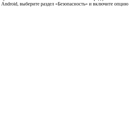
о Android, выберите раздел «Безопасность» и включите опцию