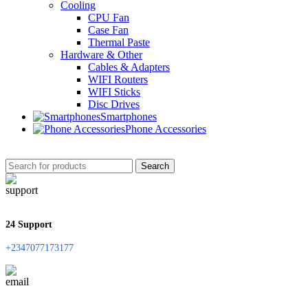
Cooling
CPU Fan
Case Fan
Thermal Paste
Hardware & Other
Cables & Adapters
WIFI Routers
WIFI Sticks
Disc Drives
Smartphones
Phone Accessories
Search
24 Support
+2347077173177