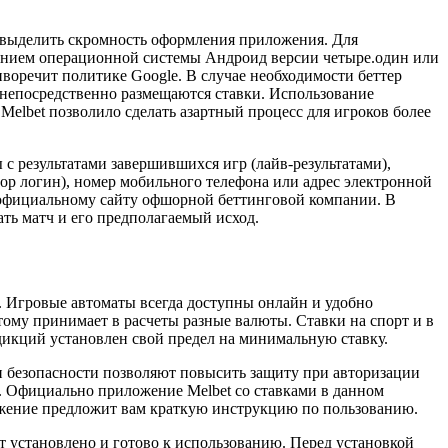
о выделить скромность оформления приложения. Для
лением операционной системы Андроид версии четыре.один или
иворечит политике Google. В случае необходимости беттер
 непосредственно размещаются ставки. Использование
elbet позволило сделать азартный процесс для игроков более
 с результатами завершившихся игр (лайв-результатами),
бор логин), номер мобильного телефона или адрес электронной
и официальному сайту офшорной беттинговой компании. В
ть матч и его предполагаемый исход.
. Игровые автоматы всегда доступны онлайн и удобно
тому принимает в расчеты разные валюты. Ставки на спорт и в
сдикций установлен свой предел на минимальную ставку.
и безопасности позволяют повысить защиту при авторизации
. Официально приложение Melbet со ставками в данном
ложение предложит вам краткую инструкцию по пользованию.
т установлено и готово к использованию. Перед установкой