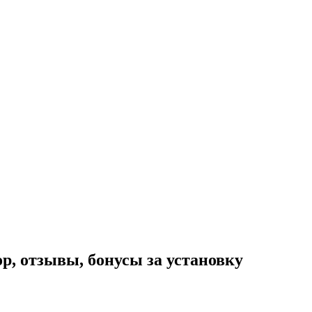
р, отзывы, бонусы за установку