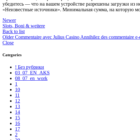
убедитесь — что на вашем устройстве разрешены загрузки из н
«Неизвестные источники». Минимальная сумма, на которую мо
Newer
Slots, Boni & weitere
Back to list
Older
Commentaire avec Julius Casino Annihilez des commentaire e
Close
Categories
! Без рубрики
03_07_EN_AKS
08_07_en_work
1
10
11
12
13
14
15
16
17
2