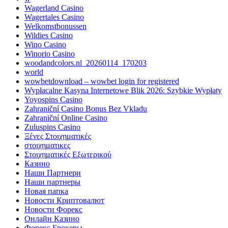
Wagerland Casino
Wagertales Casino
Welkomstbonussen
Wildies Casino
Wino Casino
Winorio Casino
woodandcolors.nl_20260114_170203
world
wowbetdownload – wowbet login for registered
Wypłacalne Kasyna Internetowe Blik 2026: Szybkie Wypłaty
Yoyospins Casino
Zahraniční Casino Bonus Bez Vkladu
Zahraniční Online Casino
Zuluspins Casino
Ξένες Στοιχηματικές
στοιχηματικες
Στοιχηματικές Εξωτερικού
Казино
Наши Партнери
Наши партнеры
Новая папка
Новости Криптовалют
Новости Форекс
Онлайн Казино
Форекс Брокеры