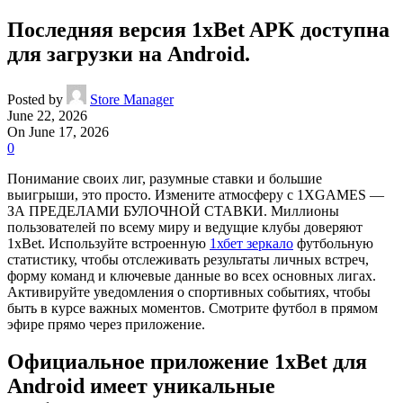
Последняя версия 1xBet APK доступна
для загрузки на Android.
Posted by
Store Manager
June 22, 2026
On June 17, 2026
0
Понимание своих лиг, разумные ставки и большие
выигрыши, это просто. Измените атмосферу с 1XGAMES —
ЗА ПРЕДЕЛАМИ БУЛОЧНОЙ СТАВКИ. Миллионы
пользователей по всему миру и ведущие клубы доверяют
1xBet. Используйте встроенную
1хбет зеркало
футбольную
статистику, чтобы отслеживать результаты личных встреч,
форму команд и ключевые данные во всех основных лигах.
Активируйте уведомления о спортивных событиях, чтобы
быть в курсе важных моментов.
Смотрите футбол в прямом
эфире прямо через приложение.
Официальное приложение 1xBet для
Android имеет уникальные