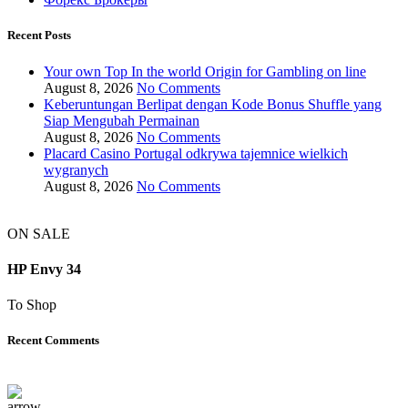
Recent Posts
Your own Top In the world Origin for Gambling on line
August 8, 2026
No Comments
Keberuntungan Berlipat dengan Kode Bonus Shuffle yang
Siap Mengubah Permainan
August 8, 2026
No Comments
Placard Casino Portugal odkrywa tajemnice wielkich
wygranych
August 8, 2026
No Comments
ON SALE
HP Envy 34
To Shop
Recent Comments