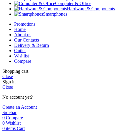
Computer & Office
Hardware & Components
Smartphones
Promotions
Home
About us
Our Contacts
Delivery & Return
Outlet
Wishlist
Compare
Shopping cart
Close
Sign in
Close
No account yet?
Create an Account
Sidebar
0
Compare
0
Wishlist
0
items
Cart