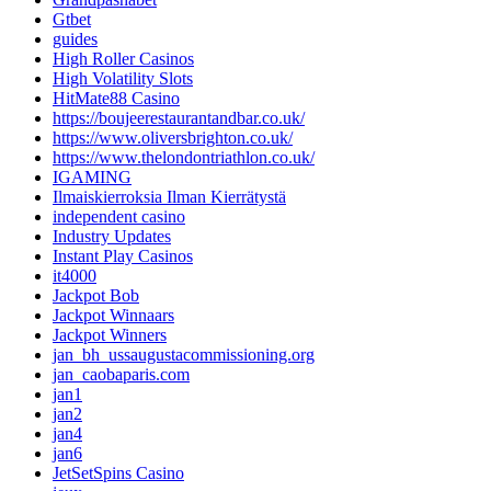
Gtbet
guides
High Roller Casinos
High Volatility Slots
HitMate88 Casino
https://boujeerestaurantandbar.co.uk/
https://www.oliversbrighton.co.uk/
https://www.thelondontriathlon.co.uk/
IGAMING
Ilmaiskierroksia Ilman Kierrätystä
independent casino
Industry Updates
Instant Play Casinos
it4000
Jackpot Bob
Jackpot Winnaars
Jackpot Winners
jan_bh_ussaugustacommissioning.org
jan_caobaparis.com
jan1
jan2
jan4
jan6
JetSetSpins Casino