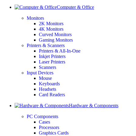
Computer & Office
Monitors
2K Monitors
4K Monitors
Curved Monitors
Gaming Monitors
Printers & Scanners
Printers & All-In-One
Inkjet Printers
Laser Printers
Scanners
Input Devices
Mouse
Keyboards
Headsets
Card Readers
Hardware & Components
PC Components
Cases
Processors
Graphics Cards