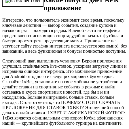
Какие бонусы дает APK
приложение
Интересно, что пользователь экономит свое время, поскольку
ключевые действия — выбор события, создание купона и
начало игры — находятся рядом. В левой части интерфейса
представлен список видов спорта; удобно начать с футбола и
быстро просмотреть предстоящие матчи. Приложение не
уступает сайту (трафик интернета используется экономно), без
зависаний, а весь функционал и бонусы полностью доступны.
Следующий шаг, выполнить установку. Версия приложения
улучшила стабильность live-ставок, ускорила загрузку линии и
исправила ошибки интерфейса. Это мобильное приложение
для Android от одного из ведущих мировых букмекеров.
Скачайте 1xBet, установите на свое мобильное устройство и
делайте ставки на спортивные события в режиме онлайн,
оставаясь в курсе спортивных новостей, где бы вы ни
находились. Больше выигрышей, больше ставок, больше
выгоды. Стоит отметить, что ПОЧЕМУ СТОИТ СКАЧАТЬ
ПРИЛОЖЕНИЕ ДЛЯ СТАВОК 1XBET? Это лучший способ
делать онлайн-ставки. 1XBET И АФРИКАНСКИЙ ФУТБОЛ:
1xBet является официальным спонсором Кубка африканских
наций — крупнейшего футбольного турнира на континенте.