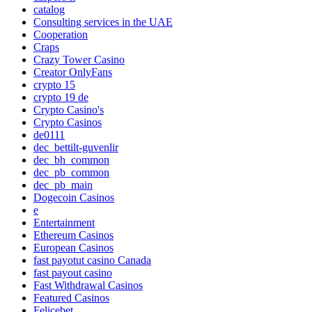
catalog
Consulting services in the UAE
Cooperation
Craps
Crazy Tower Сasino
Creator OnlyFans
crypto 15
crypto 19 de
Crypto Casino's
Crypto Casinos
de0111
dec_bettilt-guvenlir
dec_bh_common
dec_pb_common
dec_pb_main
Dogecoin Casinos
e
Entertainment
Ethereum Casinos
European Casinos
fast payotut casino Canada
fast payout casino
Fast Withdrawal Casinos
Featured Casinos
Felicebet