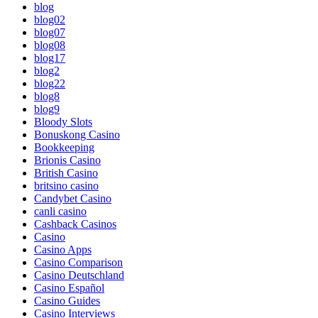
blog
blog02
blog07
blog08
blog17
blog2
blog22
blog8
blog9
Bloody Slots
Bonuskong Casino
Bookkeeping
Brionis Casino
British Casino
britsino casino
Candybet Casino
canli casino
Cashback Casinos
Casino
Casino Apps
Casino Comparison
Casino Deutschland
Casino Español
Casino Guides
Casino Interviews