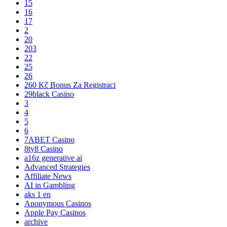
15
16
17
2
20
203
22
25
26
260 Kč Bonus Za Registraci
29black Casino
3
4
5
6
7ABET Casino
8ty8 Casino
a16z generative ai
Advanced Strategies
Affiliate News
AI in Gambling
aks 1 en
Anonymous Casinos
Apple Pay Casinos
archive