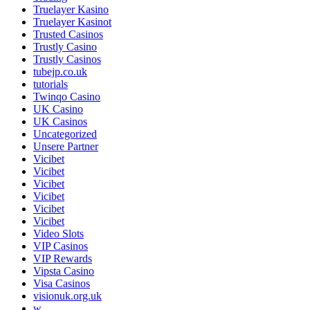
Truelayer Kasino
Truelayer Kasinot
Trusted Casinos
Trustly Casino
Trustly Casinos
tubejp.co.uk
tutorials
Twinqo Casino
UK Casino
UK Casinos
Uncategorized
Unsere Partner
Vicibet
Vicibet
Vicibet
Vicibet
Vicibet
Vicibet
Video Slots
VIP Casinos
VIP Rewards
Vipsta Casino
Visa Casinos
visionuk.org.uk
w