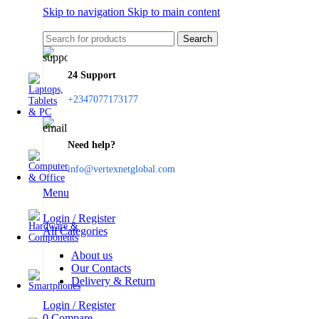
Skip to navigation
Skip to main content
Search
24 Support
+2347077173177
Need help?
info@vertexnetglobal.com
Menu
Login / Register
All Categories
About us
Our Contacts
Delivery & Return
Login / Register
0
Compare