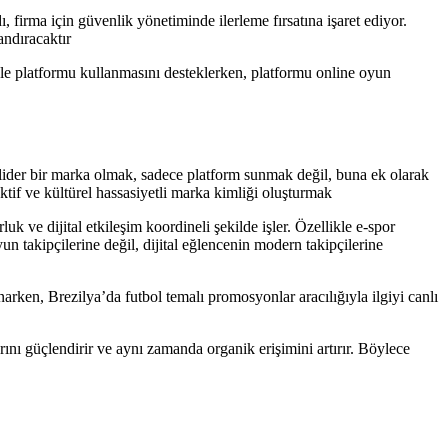
irma için güvenlik yönetiminde ilerleme fırsatına işaret ediyor.
andıracaktır
nle platformu kullanmasını desteklerken, platformu online oyun
 lider bir marka olmak, sadece platform sunmak değil, buna ek olarak
raktif ve kültürel hassasiyetli marka kimliği oluşturmak
k ve dijital etkileşim koordineli şekilde işler. Özellikle e-spor
un takipçilerine değil, dijital eğlencenin modern takipçilerine
narken, Brezilya’da futbol temalı promosyonlar aracılığıyla ilgiyi canlı
rını güçlendirir ve aynı zamanda organik erişimini artırır. Böylece