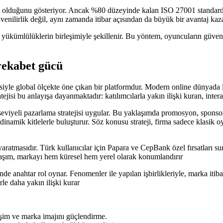
 olduğunu gösteriyor. Ancak %80 düzeyinde kalan ISO 27001 standardı, f
venilirlik değil, aynı zamanda itibar açısından da büyük bir avantaj kaz
ik yükümlülüklerin birleşimiyle şekillenir. Bu yöntem, oyuncuların güve
rekabet gücü
jisiyle global ölçekte öne çıkan bir platformdur. Modern online dünyada
atejisi bu anlayışa dayanmaktadır: katılımcılarla yakın ilişki kuran, inte
eviyeli pazarlama stratejisi uygular. Bu yaklaşımda promosyon, sponsorlu
dinamik kitlelerle buluşturur. Söz konusu strateji, firma sadece klasik oy
 yaratmasıdır. Türk kullanıcılar için Papara ve CepBank özel fırsatları su
klaşım, markayı hem küresel hem yerel olarak konumlandırır
de anahtar rol oynar. Fenomenler ile yapılan işbirlikleriyle, marka itiba
le daha yakın ilişki kurar
şim ve marka imajını güçlendirme.