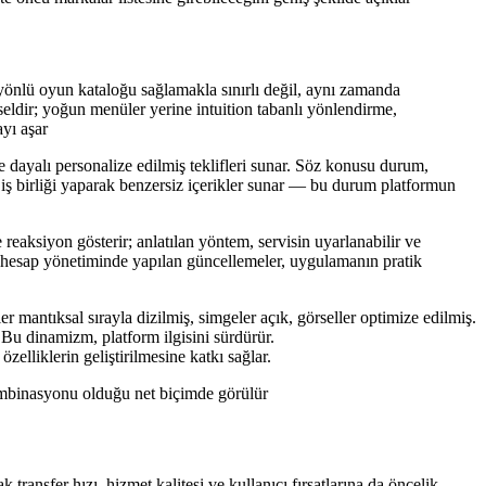
ok yönlü oyun kataloğu sağlamakla sınırlı değil, aynı zamanda
vseldir; yoğun menüler yerine intuition tabanlı yönlendirme,
ayı aşar
ne dayalı personalize edilmiş teklifleri sunar. Söz konusu durum,
 iş birliği yaparak benzersiz içerikler sunar — bu durum platformun
 reaksiyon gösterir; anlatılan yöntem, servisin uyarlanabilir ve
l hesap yönetiminde yapılan güncellemeler, uygulamanın pratik
 mantıksal sırayla dizilmiş, simgeler açık, görseller optimize edilmiş.
 Bu dinamizm, platform ilgisini sürdürür.
zelliklerin geliştirilmesine katkı sağlar.
kombinasyonu olduğu net biçimde görülür
transfer hızı, hizmet kalitesi ve kullanıcı fırsatlarına da öncelik