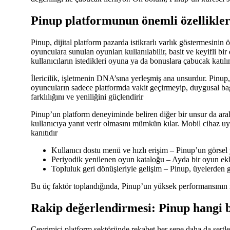
Pinup platformunun önemli özellikleri
Pinup, dijital platform pazarda istikrarlı varlık göstermesinin
oyunculara sunulan oyunları kullanılabilir, basit ve keyifli b
kullanıcıların istedikleri oyuna ya da bonuslara çabucak katıl
İlericilik, işletmenin DNA’sına yerleşmiş ana unsurdur. Pinup, 
oyuncuların sadece platformda vakit geçirmeyip, duygusal bağ 
farklılığını ve yeniliğini güçlendirir
Pinup’un platform deneyiminde beliren diğer bir unsur da aralık
kullanıcıya yanıt verir olmasını mümkün kılar. Mobil cihaz u
kanıtıdır
Kullanıcı dostu menü ve hızlı erişim – Pinup’un görsel y
Periyodik yenilenen oyun kataloğu – Ayda bir oyun eklem
Topluluk geri dönüşleriyle gelişim – Pinup, üyelerden gel
Bu üç faktör toplandığında, Pinup’un yüksek performansının r
Rakip değerlendirmesi: Pinup hangi b
Çevrimiçi platform sektöründe rekabet her sene daha da sertleşi