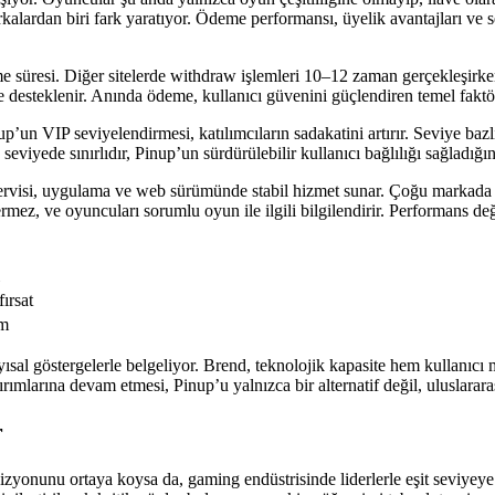
markalardan biri fark yaratıyor. Ödeme performansı, üyelik avantajları ve
e süresi. Diğer sitelerde withdraw işlemleri 10–12 zaman gerçekleşirken,
ile desteklenir. Anında ödeme, kullanıcı güvenini güçlendiren temel faktö
’un VIP seviyelendirmesi, katılımcıların sadakatini artırır. Seviye bazl
eviyede sınırlıdır, Pinup’un sürdürülebilir kullanıcı bağlılığı sağladığın
servisi, uygulama ve web sürümünde stabil hizmet sunar. Çoğu markada z
ermez, ve oyuncuları sorumlu oyun ile ilgili bilgilendirir. Performans d
ırsat
im
ısal göstergelerle belgeliyor. Brend, teknolojik kapasite hem kullanıc
rımlarına devam etmesi, Pinup’u yalnızca bir alternatif değil, uluslararası
r
vizyonunu ortaya koysa da, gaming endüstrisinde liderlerle eşit seviyeye