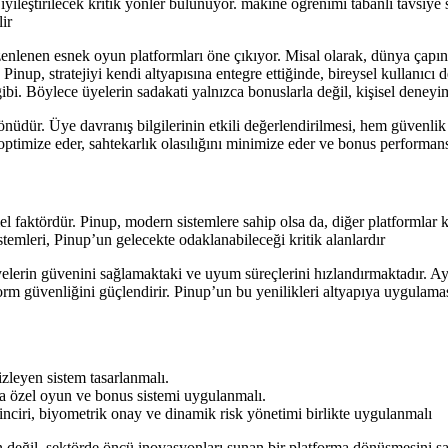
yileştirilecek kritik yönler bulunuyor. makine öğrenimi tabanlı tavsiye sis
ir
üzenlenen esnek oyun platformları öne çıkıyor. Misal olarak, dünya çap
Pinup, stratejiyi kendi altyapısına entegre ettiğinde, bireysel kullanıcı 
bi. Böylece üyelerin sadakati yalnızca bonuslarla değil, kişisel deneyim
 yönüdür. Üye davranış bilgilerinin etkili değerlendirilmesi, hem güv
optimize eder, sahtekarlık olasılığını minimize eder ve bonus performansın
temel faktördür. Pinup, modern sistemlere sahip olsa da, diğer platforml
temleri, Pinup’un gelecekte odaklanabileceği kritik alanlardır
lerin güvenini sağlamaktaki ve uyum süreçlerini hızlandırmaktadır. Aynı 
form güvenliğini güçlendirir. Pinup’un bu yenilikleri altyapıya uygulama
 izleyen sistem tasarlanmalı.
ya özel oyun ve bonus sistemi uygulanmalı.
nciri, biyometrik onay ve dinamik risk yönetimi birlikte uygulanmalı
değil, sektörde öncü inovasyonları sunan bir platforma dönüşmesini sağl