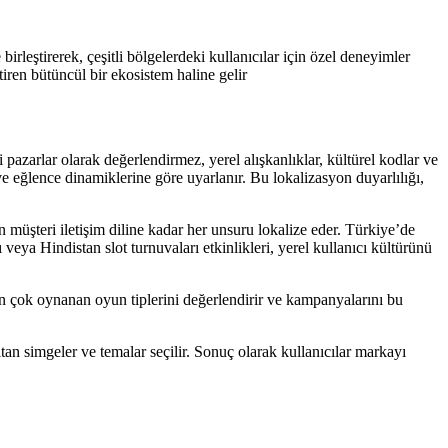
birleştirerek, çeşitli bölgelerdeki kullanıcılar için özel deneyimler
iren bütüncül bir ekosistem haline gelir
pazarlar olarak değerlendirmez, yerel alışkanlıklar, kültürel kodlar ve
e eğlence dinamiklerine göre uyarlanır. Bu lokalizasyon duyarlılığı,
n müşteri iletişim diline kadar her unsuru lokalize eder. Türkiye’de
veya Hindistan slot turnuvaları etkinlikleri, yerel kullanıcı kültürünü
, en çok oynanan oyun tiplerini değerlendirir ve kampanyalarını bu
tan simgeler ve temalar seçilir. Sonuç olarak kullanıcılar markayı