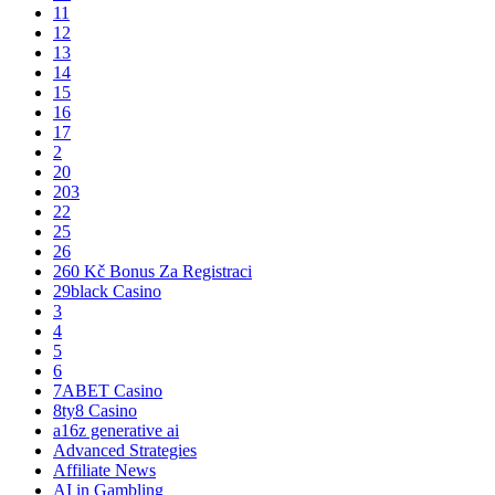
11
12
13
14
15
16
17
2
20
203
22
25
26
260 Kč Bonus Za Registraci
29black Casino
3
4
5
6
7ABET Casino
8ty8 Casino
a16z generative ai
Advanced Strategies
Affiliate News
AI in Gambling