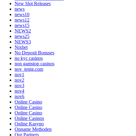
New Slot Releases
news
news10
news12
news15
NEWS2
news25
NEWS3
Nixbet
No Deposit Bonuses
no kyc casinos
non gamstop casinos
nov_tenig.com
nov1
nov2
nov3
nov4
nov6
Online Casino
Online Casino
Online Casino
Online Casinos
Online Kasyno
Opname Methoden
Our Partners