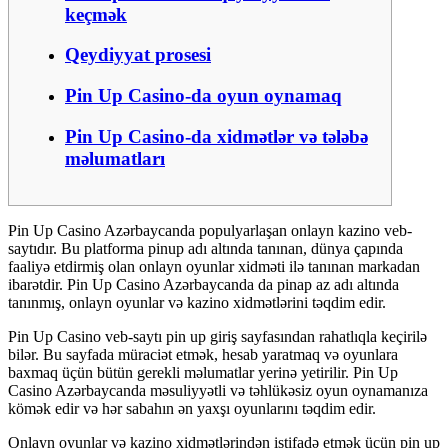
keçmək
Qeydiyyat prosesi
Pin Up Casino-da oyun oynamaq
Pin Up Casino-da xidmətlər və tələbə
məlumatları
Pin Up Casino Azərbaycanda populyarlaşan onlayn kazino veb-
saytıdır. Bu platforma pinup adı altında tanınan, dünya çapında
faaliyə etdirmiş olan onlayn oyunlar xidməti ilə tanınan markadan
ibarətdir. Pin Up Casino Azərbaycanda da pinap az adı altında
tanınmış, onlayn oyunlar və kazino xidmətlərini təqdim edir.
Pin Up Casino veb-saytı pin up giriş sayfasından rahatlıqla keçirilə
bilər. Bu sayfada müraciət etmək, hesab yaratmaq və oyunlara
baxmaq üçün bütün gerekli məlumatlar yerinə yetirilir. Pin Up
Casino Azərbaycanda məsuliyyətli və təhlükəsiz oyun oynamanıza
kömək edir və hər sabahın ən yaxşı oyunlarını təqdim edir.
Onlayn oyunlar və kazino xidmətlərindən istifadə etmək üçün pin up