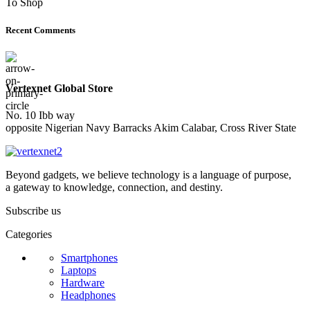
To Shop
Recent Comments
Vertexnet Global Store
No. 10 Ibb way
opposite Nigerian Navy Barracks Akim Calabar, Cross River State
Beyond gadgets, we believe technology is a language of purpose,
a gateway to knowledge, connection, and destiny.
Subscribe us
Categories
Smartphones
Laptops
Hardware
Headphones