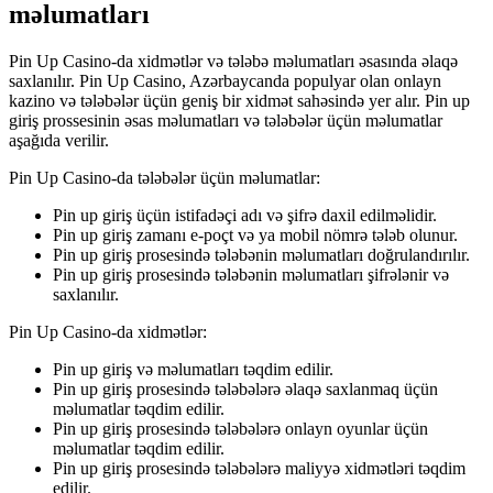
məlumatları
Pin Up Casino-da xidmətlər və tələbə məlumatları əsasında əlaqə
saxlanılır. Pin Up Casino, Azərbaycanda populyar olan onlayn
kazino və tələbələr üçün geniş bir xidmət sahəsində yer alır. Pin up
giriş prossesinin əsas məlumatları və tələbələr üçün məlumatlar
aşağıda verilir.
Pin Up Casino-da tələbələr üçün məlumatlar:
Pin up giriş üçün istifadəçi adı və şifrə daxil edilməlidir.
Pin up giriş zamanı e-poçt və ya mobil nömrə tələb olunur.
Pin up giriş prosesində tələbənin məlumatları doğrulandırılır.
Pin up giriş prosesində tələbənin məlumatları şifrələnir və
saxlanılır.
Pin Up Casino-da xidmətlər:
Pin up giriş və məlumatları təqdim edilir.
Pin up giriş prosesində tələbələrə əlaqə saxlanmaq üçün
məlumatlar təqdim edilir.
Pin up giriş prosesində tələbələrə onlayn oyunlar üçün
məlumatlar təqdim edilir.
Pin up giriş prosesində tələbələrə maliyyə xidmətləri təqdim
edilir.