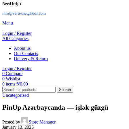
Need help?
info@vertexnetglobal.com
Menu
Login / Register
All Categories
About us
Our Contacts
Delivery & Return
Login / Register
0
Compare
0
Wishlist
0
items
₦
0.00
Search
Uncategorized
PinUp Azərbaycanda — işlək güzgü
Posted by
Store Manager
January 13, 2025