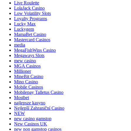
Live Roulette
LolaJack Casino
Low Volatility Slots
Loyalty Programs
Lucky Max
Luckygem
MamaBet Casino
Mastercard Casinos
media
MegaFishWins Casino
Megaways Slots
mew casino
MGA Casinos
Millioner
MineBit Casino
Mino Casino
Mobile Casinos
Mobilepay Talletus Casino
Mostbet
najlepsze kasyno
Nejlepší Zahraniční Casino
NEW
new casino gamstop
New Casinos UK
new non gamstop casinos