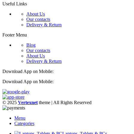
Useful Links
About Us
Our contacts
Delivery & Return
Footer Menu
Blog
Our contacts
About Us
Delivery & Return
Download App on Mobile:
Download App on Mobile:
© 2025
Vertexnet
theme
| All Rights Reserved
Menu
Categories
Laptops, Tablets & PCs