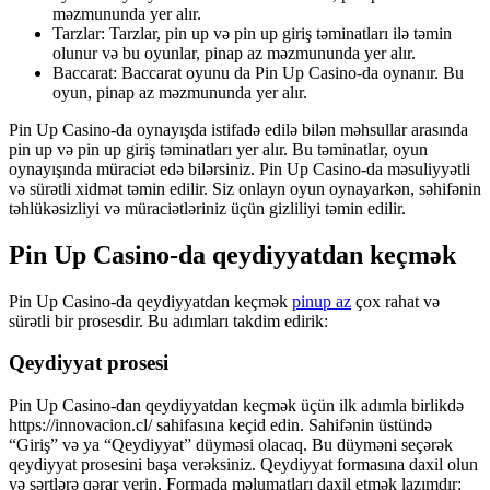
məzmununda yer alır.
Tarzlar: Tarzlar, pin up və pin up giriş təminatları ilə təmin
olunur və bu oyunlar, pinap az məzmununda yer alır.
Baccarat: Baccarat oyunu da Pin Up Casino-da oynanır. Bu
oyun, pinap az məzmununda yer alır.
Pin Up Casino-da oynayışda istifadə edilə bilən məhsullar arasında
pin up və pin up giriş təminatları yer alır. Bu təminatlar, oyun
oynayışında müraciət edə bilərsiniz. Pin Up Casino-da məsuliyyətli
və sürətli xidmət təmin edilir. Siz onlayn oyun oynayarkən, səhifənin
təhlükəsizliyi və müraciətləriniz üçün gizliliyi təmin edilir.
Pin Up Casino-da qeydiyyatdan keçmək
Pin Up Casino-da qeydiyyatdan keçmək
pinup az
çox rahat və
sürətli bir prosesdir. Bu adımları takdim edirik:
Qeydiyyat prosesi
Pin Up Casino-dan qeydiyyatdan keçmək üçün ilk adımla birlikdə
https://innovacion.cl/ sahifasına keçid edin. Sahifənin üstündə
“Giriş” və ya “Qeydiyyat” düyməsi olacaq. Bu düyməni seçərək
qeydiyyat prosesini başa verəksiniz. Qeydiyyat formasına daxil olun
və şərtlərə qərar verin. Formada məlumatları daxil etmək lazımdır: