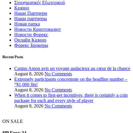
Στοιχηματικές Εξωτερικού
Казино
Наши Партнери
Наши партнеры
Новая папка
Новости Криптовалют
Новости Форекс
Онлайн Казино
Форекс Брокеры
Recent Posts
Casino Amon avis un voyage audacieux au cœur de la chance
August 8, 2026
No Comments
Extremely participants concentrate on the headline number –
“$1,000 fits!
August 8, 2026
No Comments
When it comes to first-get incentives, there is certainly a coin
package for each and every style of player
August 8, 2026
No Comments
ON SALE
HP Envy 34