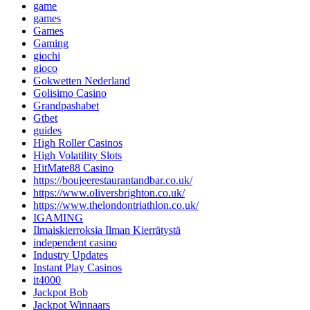
game
games
Games
Gaming
giochi
gioco
Gokwetten Nederland
Golisimo Casino
Grandpashabet
Gtbet
guides
High Roller Casinos
High Volatility Slots
HitMate88 Casino
https://boujeerestaurantandbar.co.uk/
https://www.oliversbrighton.co.uk/
https://www.thelondontriathlon.co.uk/
IGAMING
Ilmaiskierroksia Ilman Kierrätystä
independent casino
Industry Updates
Instant Play Casinos
it4000
Jackpot Bob
Jackpot Winnaars