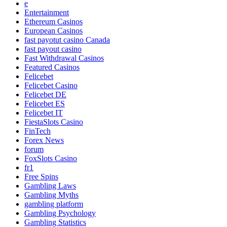
e
Entertainment
Ethereum Casinos
European Casinos
fast payotut casino Canada
fast payout casino
Fast Withdrawal Casinos
Featured Casinos
Felicebet
Felicebet Casino
Felicebet DE
Felicebet ES
Felicebet IT
FiestaSlots Casino
FinTech
Forex News
forum
FoxSlots Casino
fr1
Free Spins
Gambling Laws
Gambling Myths
gambling platform
Gambling Psychology
Gambling Statistics