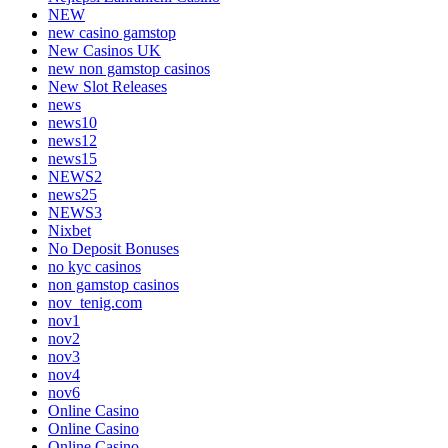
NEW
new casino gamstop
New Casinos UK
new non gamstop casinos
New Slot Releases
news
news10
news12
news15
NEWS2
news25
NEWS3
Nixbet
No Deposit Bonuses
no kyc casinos
non gamstop casinos
nov_tenig.com
nov1
nov2
nov3
nov4
nov6
Online Casino
Online Casino
Online Casino