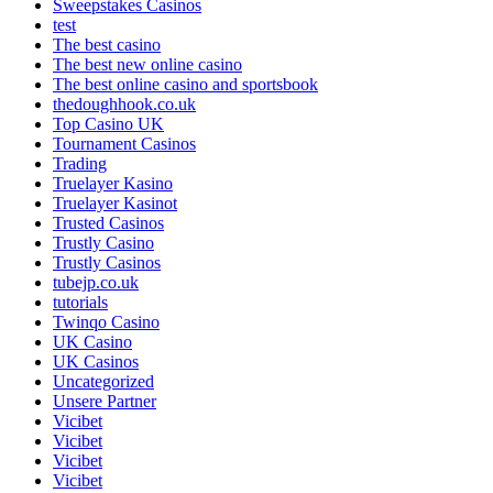
Sweepstakes Casinos
test
The best casino
The best new online casino
The best online casino and sportsbook
thedoughhook.co.uk
Top Casino UK
Tournament Casinos
Trading
Truelayer Kasino
Truelayer Kasinot
Trusted Casinos
Trustly Casino
Trustly Casinos
tubejp.co.uk
tutorials
Twinqo Casino
UK Casino
UK Casinos
Uncategorized
Unsere Partner
Vicibet
Vicibet
Vicibet
Vicibet