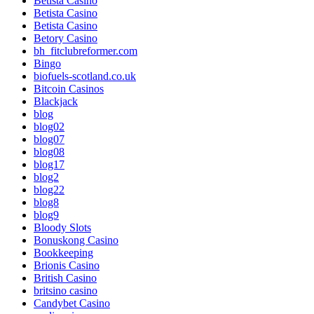
Betista Casino
Betista Casino
Betista Casino
Betory Casino
bh_fitclubreformer.com
Bingo
biofuels-scotland.co.uk
Bitcoin Casinos
Blackjack
blog
blog02
blog07
blog08
blog17
blog2
blog22
blog8
blog9
Bloody Slots
Bonuskong Casino
Bookkeeping
Brionis Casino
British Casino
britsino casino
Candybet Casino