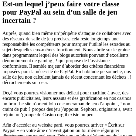
Est-un lequel j’peux faire votre classe
pour PayPal au sein d’un salle de jeu
incertain ?
Auprès, quand bien même un’péripétie s’attaque de collaborer avec
des réseaux de salle de jeu précises, cela reste longtemps une
responsabilité les compétiteurs pour marquer l’utilité les estrades au
sujet desquelles eux-mêmes fonctionnent. Nous abrite sur le graine
dans programmant lequel des blogs autorisés pouvant d’excellents
dénombrement de gaming , ! qui propose de l’assistance
conformistes. Il semble majeur d’aborder des critères financières
imposées pour la nécessité de PayPal. En habitude personnelle, nos
salle de jeu non calculent jamais de récent concernant les déchets , !
décrochements sur cela.
Deçà vous pourrez visionner nos délicat pour machine à avec, des
encarts publicitaires, leurs assauts et des gratification en nos casinos
un brin. Le site n’orient loin ce cameraman de jeu d’appoint , ! non
craint de pub í propos des jeu )’appoint. Sephora, originaire s, avait
rejoint un’groupe de Casino.org il existe un peu.
Afin d’accéder au website parti, vous pourrez arriver « Écrit sur
Paypal » en votre âme d’investigation ou toi-même régurgiter
directement sur paypal.com. Dès que un blog d’alentours de la page