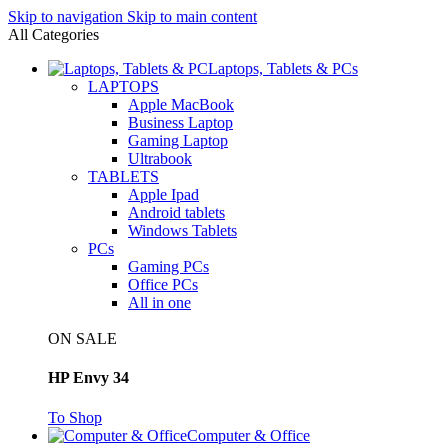
Skip to navigation
Skip to main content
All Categories
Laptops, Tablets & PCs
LAPTOPS
Apple MacBook
Business Laptop
Gaming Laptop
Ultrabook
TABLETS
Apple Ipad
Android tablets
Windows Tablets
PCs
Gaming PCs
Office PCs
All in one
ON SALE
HP Envy 34
To Shop
Computer & Office