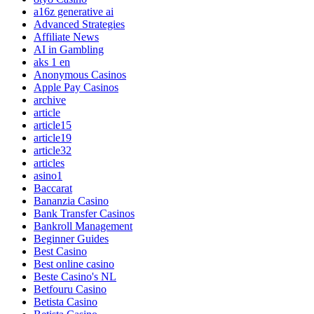
a16z generative ai
Advanced Strategies
Affiliate News
AI in Gambling
aks 1 en
Anonymous Casinos
Apple Pay Casinos
archive
article
article15
article19
article32
articles
asino1
Baccarat
Bananzia Casino
Bank Transfer Casinos
Bankroll Management
Beginner Guides
Best Casino
Best online casino
Beste Casino's NL
Betfouru Casino
Betista Casino