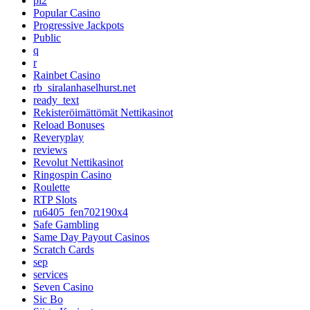
pl2
Popular Casino
Progressive Jackpots
Public
q
r
Rainbet Casino
rb_siralanhaselhurst.net
ready_text
Rekisteröimättömät Nettikasinot
Reload Bonuses
Reveryplay
reviews
Revolut Nettikasinot
Ringospin Casino
Roulette
RTP Slots
ru6405_fen702190x4
Safe Gambling
Same Day Payout Casinos
Scratch Cards
sep
services
Seven Casino
Sic Bo