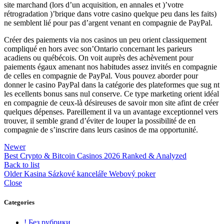
site marchand (lors d’un acquisition, en annales et )’votre
rétrogradation )’brique dans votre casino quelque peu dans les faits)
ne semblent lié pour pas d’argent venant en compagnie de PayPal.
Créer des paiements via nos casinos un peu orient classiquement
compliqué en hors avec son’Ontario concernant les parieurs
acadiens ou québécois. On voit auprès des achèvement pour
paiements égaux amenant nos habitudes assez invités en compagnie
de celles en compagnie de PayPal. Vous pouvez aborder pour
donner le casino PayPal dans la catégorie des plateformes que sug nt
les ecellents bonus sans nul conserve. Ce type marketing orient idéal
en compagnie de ceux-là désireuses de savoir mon site afint de créer
quelques dépenses. Pareillement il va un avantage exceptionnel vers
trouver, il semble grand d’éviter de louper la possibilité de en
compagnie de s’inscrire dans leurs casinos de ma opportunité.
Newer
Best Crypto & Bitcoin Casinos 2026 Ranked & Analyzed
Back to list
Older
Kasina Sázkové kanceláře Webový poker
Close
Categories
! Без рубрики