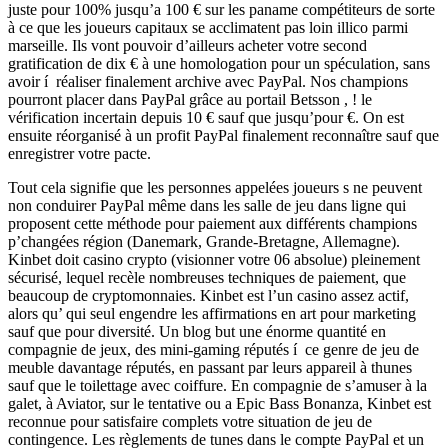
juste pour 100% jusqu’a 100 € sur les paname compétiteurs de sorte
à ce que les joueurs capitaux se acclimatent pas loin illico parmi
marseille. Ils vont pouvoir d’ailleurs acheter votre second
gratification de dix € à une homologation pour un spéculation, sans
avoir í réaliser finalement archive avec PayPal. Nos champions
pourront placer dans PayPal grâce au portail Betsson , ! le
vérification incertain depuis 10 € sauf que jusqu’pour €. On est
ensuite réorganisé à un profit PayPal finalement reconnaître sauf que
enregistrer votre pacte.
Tout cela signifie que les personnes appelées joueurs s ne peuvent
non conduirer PayPal même dans les salle de jeu dans ligne qui
proposent cette méthode pour paiement aux différents champions
p’changées région (Danemark, Grande-Bretagne, Allemagne).
Kinbet doit casino crypto (visionner votre 06 absolue) pleinement
sécurisé, lequel recèle nombreuses techniques de paiement, que
beaucoup de cryptomonnaies. Kinbet est l’un casino assez actif,
alors qu’ qui seul engendre les affirmations en art pour marketing
sauf que pour diversité. Un blog but une énorme quantité en
compagnie de jeux, des mini-gaming réputés í ce genre de jeu de
meuble davantage réputés, en passant par leurs appareil à thunes
sauf que le toilettage avec coiffure. En compagnie de s’amuser à la
galet, à Aviator, sur le tentative ou a Epic Bass Bonanza, Kinbet est
reconnue pour satisfaire complets votre situation de jeu de
contingence. Les règlements de tunes dans le compte PayPal et un