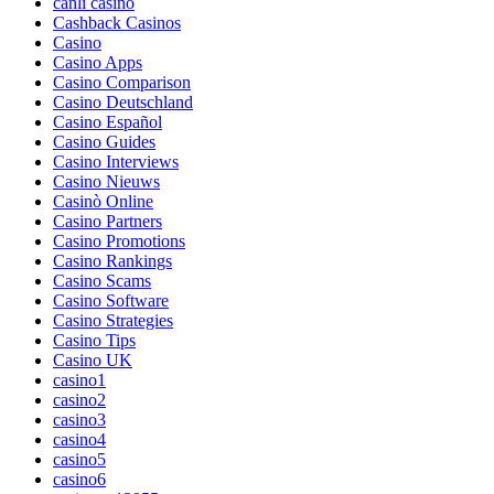
canli casino
Cashback Casinos
Casino
Casino Apps
Casino Comparison
Casino Deutschland
Casino Español
Casino Guides
Casino Interviews
Casino Nieuws
Casinò Online
Casino Partners
Casino Promotions
Casino Rankings
Casino Scams
Casino Software
Casino Strategies
Casino Tips
Casino UK
casino1
casino2
casino3
casino4
casino5
casino6