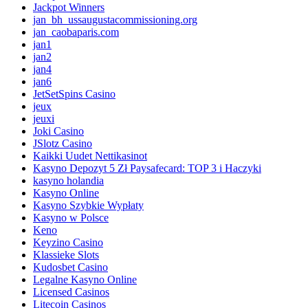
Jackpot Winners
jan_bh_ussaugustacommissioning.org
jan_caobaparis.com
jan1
jan2
jan4
jan6
JetSetSpins Casino
jeux
jeuxi
Joki Casino
JSlotz Casino
Kaikki Uudet Nettikasinot
Kasyno Depozyt 5 Zł Paysafecard: TOP 3 i Haczyki
kasyno holandia
Kasyno Online
Kasyno Szybkie Wypłaty
Kasyno w Polsce
Keno
Keyzino Casino
Klassieke Slots
Kudosbet Casino
Legalne Kasyno Online
Licensed Casinos
Litecoin Casinos