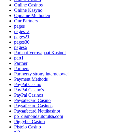
Online Casinos
Online Kasyno
Opname Methoden
Our Partners
pages
pages12
pages21
pages30
pages6
Parhaat Verovapaat Kasinot
part1
Partner
Partners
Partnerzy strony internetowej
Payment Methods
PayPal Casino
PayPal Casino's
PayPal Casinos
Paysafecard Casino
Paysafecard Casinos
Paysafecard Nettikasinot
pb_diamondautotulsa.com
Piggybet Casino
Pistolo Casino