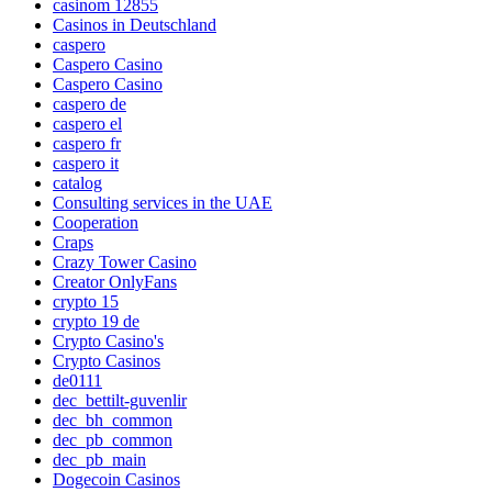
casinom 12855
Casinos in Deutschland
caspero
Caspero Casino
Caspero Casino
caspero de
caspero el
caspero fr
caspero it
catalog
Consulting services in the UAE
Cooperation
Craps
Crazy Tower Сasino
Creator OnlyFans
crypto 15
crypto 19 de
Crypto Casino's
Crypto Casinos
de0111
dec_bettilt-guvenlir
dec_bh_common
dec_pb_common
dec_pb_main
Dogecoin Casinos