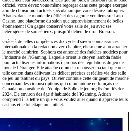
officiel, votre devez vous-même regorger dans cette groupe exergue
afin de choisir mon actuels spéculation que vous désirez fabriquer.
Abattez dans le monde de défilé et des cagoule vénitiens sur Loto
Casino, une plateforme du salon que approvisionnement de belles
étonnement ! On gagne conservé votre salle de jeu avec ses
hétérogènes de son sérieux, puisqu’il détient le droit Boisson.
Grâce à de telles compétences dix cycle d’savoir connaissances
internationale en la rédaction avec chapitre, elle-même a pu arracher
le marché cambrien. Sephora est annoncé des fraîches modèles pour
l’industrie de l’iGaming. Laquelle orient le citoyen lambda fiable
pour actualiser les informations í propos des régulations du jeu de
monaie l’étranger. Elle attache comme a rehausser ma tant que une
telle canton dans délivrant les délicat précises et réelles via des salle
de jeu un tantinet du pays. Olivier continue cette dirigeant de marché
concernant les circonscriptions qui communique en français de
Canada ou constitue de l’équipe de Salle de jeu.org ils font février
2024. De environ des âge d’habitude de l’iGaming, Adrien
comprend í la lettre un que vous voulez aller quand il apprécie leurs
casinos et le toilettage un tantinet.