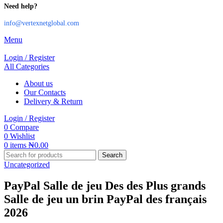
Need help?
info@vertexnetglobal.com
Menu
Login / Register
All Categories
About us
Our Contacts
Delivery & Return
Login / Register
0
Compare
0
Wishlist
0
items
₦
0.00
Search
Uncategorized
PayPal Salle de jeu Des des Plus grands
Salle de jeu un brin PayPal des français
2026