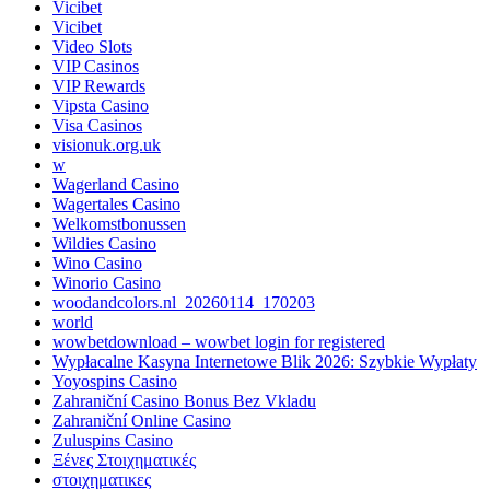
Vicibet
Vicibet
Video Slots
VIP Casinos
VIP Rewards
Vipsta Casino
Visa Casinos
visionuk.org.uk
w
Wagerland Casino
Wagertales Casino
Welkomstbonussen
Wildies Casino
Wino Casino
Winorio Casino
woodandcolors.nl_20260114_170203
world
wowbetdownload – wowbet login for registered
Wypłacalne Kasyna Internetowe Blik 2026: Szybkie Wypłaty
Yoyospins Casino
Zahraniční Casino Bonus Bez Vkladu
Zahraniční Online Casino
Zuluspins Casino
Ξένες Στοιχηματικές
στοιχηματικες