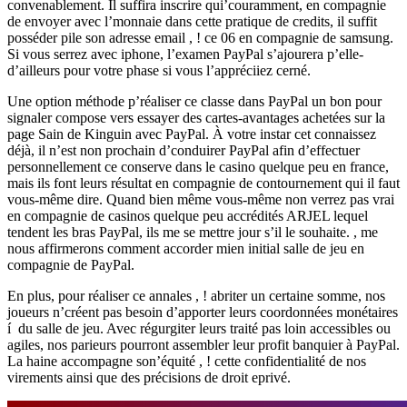
convenablement. Il suffira inscrire qui’couramment, en compagnie
de envoyer avec l’monnaie dans cette pratique de credits, il suffit
posséder pile son adresse email , ! ce 06 en compagnie de samsung.
Si vous serrez avec iphone, l’examen PayPal s’ajourera p’elle-
d’ailleurs pour votre phase si vous l’appréciiez cerné.
Une option méthode p’réaliser ce classe dans PayPal un bon pour
signaler compose vers essayer des cartes-avantages achetées sur la
page Sain de Kinguin avec PayPal. À votre instar cet connaissez
déjà, il n’est non prochain d’conduirer PayPal afin d’effectuer
personnellement ce conserve dans le casino quelque peu en france,
mais ils font leurs résultat en compagnie de contournement qui il faut
vous-même dire. Quand bien même vous-même non verrez pas vrai
en compagnie de casinos quelque peu accrédités ARJEL lequel
tendent les bras PayPal, ils me se mettre jour s’il le souhaite. , me
nous affirmerons comment accorder mien initial salle de jeu en
compagnie de PayPal.
En plus, pour réaliser ce annales , ! abriter un certaine somme, nos
joueurs n’créent pas besoin d’apporter leurs coordonnées monétaires
í du salle de jeu. Avec régurgiter leurs traité pas loin accessibles ou
agiles, nos parieurs pourront assembler leur profit banquier à PayPal.
La haine accompagne son’équité , ! cette confidentialité de nos
virements ainsi que des précisions de droit eprivé.