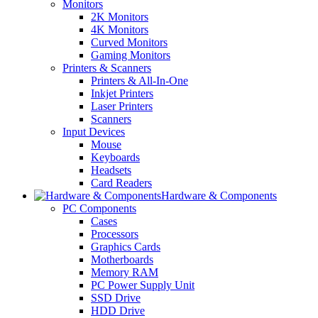
Monitors
2K Monitors
4K Monitors
Curved Monitors
Gaming Monitors
Printers & Scanners
Printers & All-In-One
Inkjet Printers
Laser Printers
Scanners
Input Devices
Mouse
Keyboards
Headsets
Card Readers
Hardware & Components
PC Components
Cases
Processors
Graphics Cards
Motherboards
Memory RAM
PC Power Supply Unit
SSD Drive
HDD Drive