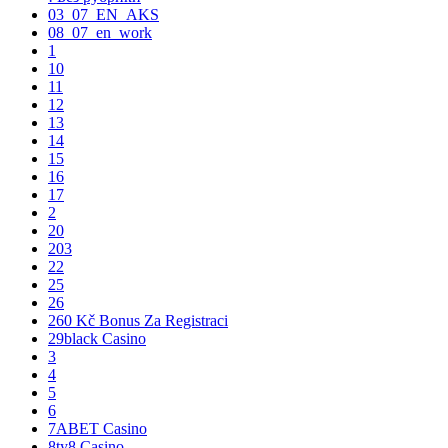
03_07_EN_AKS
08_07_en_work
1
10
11
12
13
14
15
16
17
2
20
203
22
25
26
260 Kč Bonus Za Registraci
29black Casino
3
4
5
6
7ABET Casino
8ty8 Casino