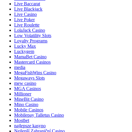
Live Baccarat
Live Blackjack
Live Casino
Live Poker
Live Roulette
LolaJack Casino
Low Volatility Slots
Loyalty Programs
Lucky Max
Luckygem
MamaBet Casino
Mastercard Casinos
media
MegaFishWins Casino
Megaways Slots
mew casino
MGA Casinos
Millioner
MineBit Casino
Mino Casino
Mobile Casinos
Mobilepay Talletus Casino
Mostbet
najlepsze kasyno
Nejlepší Zahraniční Casino