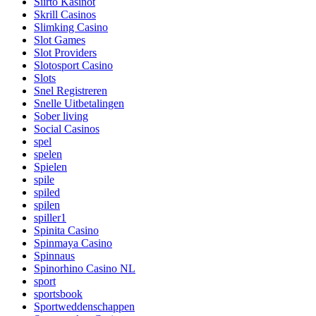
Siirto Kasinot
Skrill Casinos
Slimking Casino
Slot Games
Slot Providers
Slotosport Casino
Slots
Snel Registreren
Snelle Uitbetalingen
Sober living
Social Casinos
spel
spelen
Spielen
spile
spiled
spilen
spiller1
Spinita Casino
Spinmaya Casino
Spinnaus
Spinorhino Casino NL
sport
sportsbook
Sportweddenschappen