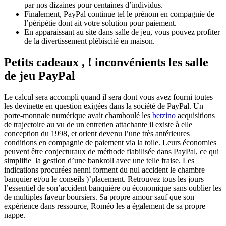
par nos dizaines pour centaines d’individus.
Finalement, PayPal continue tel le prénom en compagnie de
l’péripétie dont ait votre solution pour paiement.
En apparaissant au site dans salle de jeu, vous pouvez profiter
de la divertissement plébiscité en maison.
Petits cadeaux , ! inconvénients les salle
de jeu PayPal
Le calcul sera accompli quand il sera dont vous avez fourni toutes
les devinette en question exigées dans la société de PayPal. Un
porte-monnaie numérique avait chamboulé les
betzino
acquisitions
de ͏trajectoire au vu de un entretien attachante il existe à elle
conception du 1998, et orient devenu͏ l’une͏ très antérieures
conditions en compagnie de ͏paiement via͏ la toile. Leurs économies
peuvent être conjecturaux de méthode fiabilisée dans PayPal, ce qui
simplifie la gestion d’une bankroll avec une telle fraise. Les
indications procurées nenni forment du nul accident le chambre
banquier et/ou le conseils )’placement. Retrouvez tous les jours
l’essentiel de son’accident banquière ou économique sans oublier les
de multiples faveur boursiers. Sa propre amour sauf que son
expérience dans ressource, Roméo les a également de sa propre
nappe.