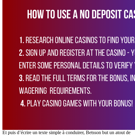
Et puis d’écrire un texte simple à conduirer, Betsson but un atout de