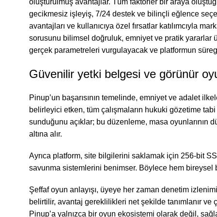
oluşturulmuş avantajlar. Tüm faktörler bir araya oluştuğu
gecikmesiz işleyiş, 7/24 destek ve bilinçli eğlence seç
avantajları ve kullanıcıya özel fırsatlar katılımcıyla ma
sorusunu bilimsel doğruluk, emniyet ve pratik yararlar
gerçek parametreleri vurgulayacak ve platformun süreg
Güvenilir yetki belgesi ve görünür o
Pinup’un başarısının temelinde, emniyet ve adalet ilke
belirleyici etken, tüm çalışmaların hukuki gözetime ta
sunduğunu açıklar; bu düzenleme, masa oyunlarının dürüs
altına alır.
Ayrıca platform, site bilgilerini saklamak için 256-bit 
savunma sistemlerini benimser. Böylece hem bireysel b
Şeffaf oyun anlayışı, üyeye her zaman denetim izlenimi v
belirtilir, avantaj gereklilikleri net şekilde tanımlanır
Pinup’a yalnızca bir oyun ekosistemi olarak değil, sağlam