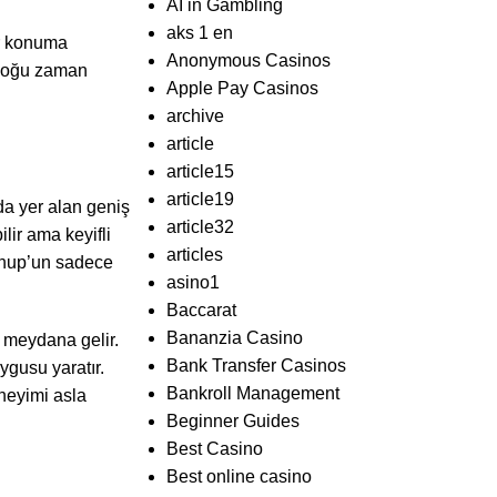
AI in Gambling
aks 1 en
ir konuma
Anonymous Casinos
r çoğu zaman
Apple Pay Casinos
archive
article
article15
article19
da yer alan geniş
article32
lir ama keyifli
articles
Pinup’un sadece
asino1
Baccarat
Bananzia Casino
 meydana gelir.
Bank Transfer Casinos
ygusu yaratır.
Bankroll Management
eneyimi asla
Beginner Guides
Best Casino
Best online casino