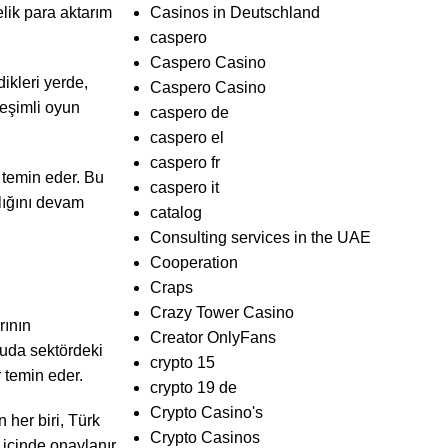
elik para aktarım
Casinos in Deutschland
caspero
Caspero Casino
ikleri yerde,
Caspero Casino
leşimli oyun
caspero de
caspero el
caspero fr
 temin eder. Bu
caspero it
lığını devam
catalog
Consulting services in the UAE
Cooperation
Craps
Crazy Tower Сasino
rının
Creator OnlyFans
nuda sektördeki
crypto 15
r temin eder.
crypto 19 de
Crypto Casino's
 her biri, Türk
Crypto Casinos
 içinde onaylanır,