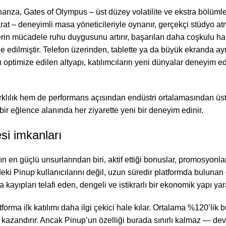
nza, Gates of Olympus – üst düzey volatilite ve ekstra bölümler
at – deneyimli masa yöneticileriyle oynanır, gerçekçi stüdyo at
rin mücadele ruhu duygusunu artırır, başarıları daha coşkulu hale
e edilmiştir. Telefon üzerinden, tablette ya da büyük ekranda ayn
ı optimize edilen altyapı, katılımcıların yeni dünyalar deneyim e
klılık hem de performans açısından endüstri ortalamasından üst
bir eğlence alanında her ziyarette yeni bir deneyim edinir.
esi imkanları
n en güçlü unsurlarından biri, aktif ettiği bonuslar, promosyonla
ki Pinup kullanıcılarını değil, uzun süredir platformda bulunan 
ra kayıpları telafi eden, dengeli ve istikrarlı bir ekonomik yapı yara
atforma ilk katılımı daha ilgi çekici hale kılar. Ortalama %120’lik 
j kazandırır. Ancak Pinup’un özelliği burada sınırlı kalmaz — de