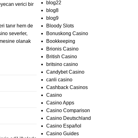
blog22
yecan verici bir
blog8
blog9
eri tanır hem de
Bloody Slots
sino severler,
Bonuskong Casino
ülmesine olanak
Bookkeeping
Brionis Casino
British Casino
britsino casino
Candybet Casino
canli casino
Cashback Casinos
Casino
Casino Apps
Casino Comparison
Casino Deutschland
Casino Español
Casino Guides