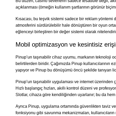
Bu düzen, casino severlerin sadece tesadüfe değil, akıllı
açıklanması (örneğin kullanım şartlarının görünür biçim
Kısacası, bu teşvik sistemi sadece bir reklam yöntemi de
atmosferini sürdürülebilir hale dönüştüren bir oyun ortam
eğlenceyi birleştiren bir değer sistemi olarak nitelendirir
Mobil optimizasyon ve kesintisiz eriş
Pinup’un taşınabilir cihaz uyumu, markanın teknoloji o
belirtilerden biridir. Çağımızda Pinup kullanıcılarının e
yapıyor ve Pinup bu dönüşümü öncü şekilde tanıyan lider
Pinup’un taşınabilir uygulaması ve internet üzerinden 
Hızlı başlangıç hızları, akıllı kontrol düzeni ve profe
Slotlar, cihaza göre kendiliğinden uyarlanır; bu da 
Ayrıca Pinup, uygulama ortamında güvenlikten taviz verme
fonksiyonu gibi savunma mekanizmaları, kullanıcıların