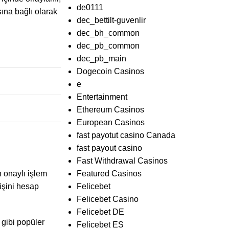
de0111
ına bağlı olarak
dec_bettilt-guvenlir
dec_bh_common
dec_pb_common
dec_pb_main
Dogecoin Casinos
e
Entertainment
Ethereum Casinos
European Casinos
fast payotut casino Canada
fast payout casino
Fast Withdrawal Casinos
 onaylı işlem
Featured Casinos
işini hesap
Felicebet
Felicebet Casino
Felicebet DE
gibi popüler
Felicebet ES