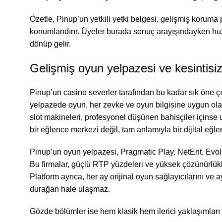
Özetle, Pinup’un yetkili yetki belgesi, gelişmiş korum
konumlandırır. Üyeler burada sonuç arayışındayken huzu
dönüp gelir.
Gelişmiş oyun yelpazesi ve kesintisiz
Pinup’un casino severler tarafından bu kadar sık öne çı
yelpazede oyun, her zevke ve oyun bilgisine uygun olacak 
slot makineleri, profesyonel düşünen bahisçiler içinse
bir eğlence merkezi değil, tam anlamıyla bir dijital eğl
Pinup’un oyun yelpazesi, Pragmatic Play, NetEnt, Evol
Bu firmalar, güçlü RTP yüzdeleri ve yüksek çözünürlükl
Platform ayrıca, her ay orijinal oyun sağlayıcılarını ve 
durağan hale ulaşmaz.
Gözde bölümler ise hem klasik hem ilerici yaklaşımları bi