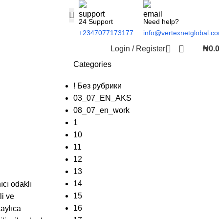
24 Support
Need help?
+2347077173177
info@vertexnetglobal.c
Login / Register
₦
0.
Categories
! Без рубрики
03_07_EN_AKS
08_07_en_work
1
10
11
12
13
14
ıcı odaklı
15
li ve
16
taylıca