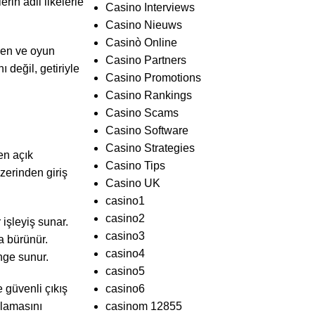
rin adil ilkelerle
Casino Interviews
Casino Nieuws
Casinò Online
eden ve oyun
Casino Partners
 değil, getiriyle
Casino Promotions
Casino Rankings
Casino Scams
Casino Software
Casino Strategies
en açık
Casino Tips
üzerinden giriş
Casino UK
casino1
casino2
işleyiş sunar.
casino3
a bürünür.
casino4
nge sunur.
casino5
 güvenli çıkış
casino6
ğlamasını
casinom 12855