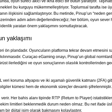
nda, oyun süreci akıcı ve ikna edici bir bütün yaratıyor. Taşınab
enekleri bu kurguyu mükemmelleştiriyor. Toplumsal tarafta ise üye
rkanın ilişkisini sağlamlaştırıyor. Bu metinde, Pinup’un “neden ge
 üzerinden adım adım değerlendireceğiz; her bölüm, oyun sever hi
idenlik yaratan önem yaklaşımını somutlaştıracak.
yun yaklaşımı
leri ön plandadır. Oyuncuların platforma tekrar devam etmesini 
bi kılınmasıdır. Curaçao eGaming onayı, Pinup’un global normlar
t ilerlediğini ve oyun sonuçlarının olasılık kontrollerinden geç
SSL veri koruma altyapısı ve iki aşamalı güvenlik katmanı (2FA) g
ilgiler kümesi hem de ekonomik süreçler devamlı şifrelenmiştir.
erir. Her bahis alanı tipinde RTP (Return to Player) istatistikler
 ve çekim limitleri beklenmedik durum neden olmaz. Bu net ifade üs
 bir dijital isim olarak bakmasını kolaylaştırır.