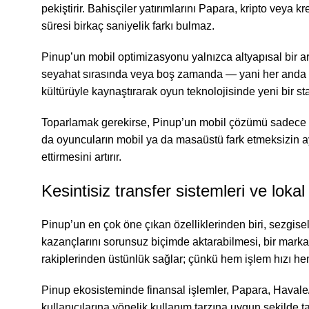
pekiştirir. Bahisçiler yatırımlarını Papara, kripto veya 
süresi birkaç saniyelik farkı bulmaz.
Pinup’un mobil optimizasyonu yalnızca altyapısal bir artı
seyahat sırasında veya boş zamanda — yani her anda — s
kültürüyle kaynaştırarak oyun teknolojisinde yeni bir sta
Toparlamak gerekirse, Pinup’un mobil çözümü sadece uyu
da oyuncuların mobil ya da masaüstü fark etmeksizin a
ettirmesini artırır.
Kesintisiz transfer sistemleri ve lok
Pinup’un en çok öne çıkan özelliklerinden biri, sezgisel
kazançlarını sorunsuz biçimde aktarabilmesi, bir markay
rakiplerinden üstünlük sağlar; çünkü hem işlem hızı hem 
Pinup ekosisteminde finansal işlemler, Papara, Havale/E
kullanıcılarına yönelik kullanım tarzına uygun şekilde t