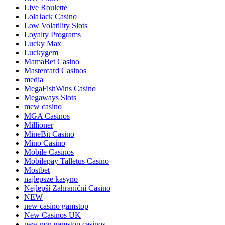
Live Roulette
LolaJack Casino
Low Volatility Slots
Loyalty Programs
Lucky Max
Luckygem
MamaBet Casino
Mastercard Casinos
media
MegaFishWins Casino
Megaways Slots
mew casino
MGA Casinos
Millioner
MineBit Casino
Mino Casino
Mobile Casinos
Mobilepay Talletus Casino
Mostbet
najlepsze kasyno
Nejlepší Zahraniční Casino
NEW
new casino gamstop
New Casinos UK
new non gamstop casinos