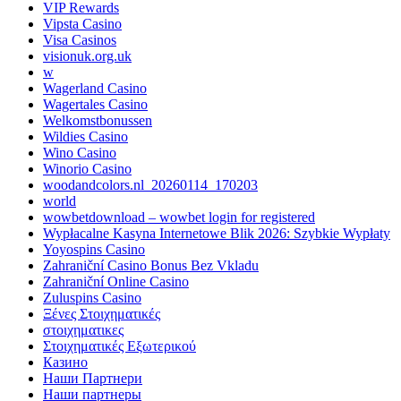
VIP Rewards
Vipsta Casino
Visa Casinos
visionuk.org.uk
w
Wagerland Casino
Wagertales Casino
Welkomstbonussen
Wildies Casino
Wino Casino
Winorio Casino
woodandcolors.nl_20260114_170203
world
wowbetdownload – wowbet login for registered
Wypłacalne Kasyna Internetowe Blik 2026: Szybkie Wypłaty
Yoyospins Casino
Zahraniční Casino Bonus Bez Vkladu
Zahraniční Online Casino
Zuluspins Casino
Ξένες Στοιχηματικές
στοιχηματικες
Στοιχηματικές Εξωτερικού
Казино
Наши Партнери
Наши партнеры