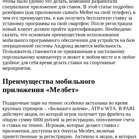
чтобы было удобно это делать, компании разработали
специальное приложение для ставок. В этой статье подробно
разобрано (как приложение скачать Melbet на свой телефон), в
чем его преимущества, и как получить бесплатную ставку за
установку программы на свой смартфон. После регистрации
новый клиент должен пройти идентификацию. Необходимо
сказать, что основным преимуществом использования
мобильного программного обеспечения для устройств на базе
операционной системы Андроид является мобильность.
Пользователь становится не привязанным к настольному
персональному компьютеру и может в любом месте и в любое
удобное для себя время делать ставки на спортивные
мероприятия.
Преимущества мобильного
приложения «Мелбет»
Подарочные пари на теннис особенно актуальны во время
крупных турниров – «Большого шлема», ATP и WTA. В PARI
действует акция, по которой игрок получает три фрибета на
общую сумму 6000 рублей за регистрацию, пополнение счета
и ставки на теннис. Игрокам, которые делают ставки с
приложения, доступны все бонусы Мелбет, включая
приветственные за регистрацию. Активны и акции, в которых