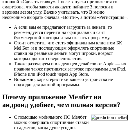
кнопкой «Сделать ставку». После запуска приложения со
смартфона, чтобы завести аккаунт, найдите 3 полоски в
верхнем левом углу. Важно учитывать, что В меню
необходимо выбрать сначала «Войти», а потом «Регистрация».
А если вам ее предлагают загрузить за деньги, то
рекомендуется перейти на официальный сайт
букмекерской конторы и там скачать программу.
Стоит отметить, что стать официальным клиентом БК
Mel Бет и в последующем оформлять спортивные
ставки на реальные деньги могут игроки, возраст
которых достиг совершеннолетия.
Также разочаруем и владельцев девайсов от Apple — их
правила также противятся загрузке программы для iPad,
iPhone или iPod touch через App Store.
Возможно, характеристики вашего устройства не
подходят для данной программы.
Почему приложение Мелбет на
андроид удобнее, чем полная версия?
С помощью мобильного ПО Мелбет
можно совершать спортивные ставки
с гаджетов, когда душе угодно.