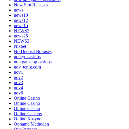
New Slot Releases
news
news10
news12
news15
NEWS2
news25
NEWS3
Nixbet
No Deposit Bonuses
no kyc casinos
non gamstop casinos
nov_tenig.com
nov1
nov2
nov3
nov4
nov6
Online Casino
Online Casino
Online Casino
Online Casinos
Online Kasyno
Opname Methoden