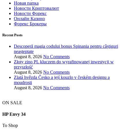
Новая папка
Новости Криптовалют
Новости Форекс
Онлайн Казино
Форекс Брокеры
Recent Posts
Descoperă magia codului bonus Spinania pentru câștiguri
neașteptate
August 8, 2026
No Comments
Złoty zino PL kluczem do wyrafinowanej inwestycji w
przyszłość
August 8, 2026
No Comments
Zlatá hvězda Česko a její kouzlo v českém designu a
moudrosti
August 8, 2026
No Comments
ON SALE
HP Envy 34
To Shop