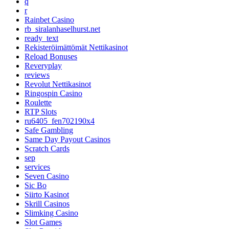
q
r
Rainbet Casino
rb_siralanhaselhurst.net
ready_text
Rekisteröimättömät Nettikasinot
Reload Bonuses
Reveryplay
reviews
Revolut Nettikasinot
Ringospin Casino
Roulette
RTP Slots
ru6405_fen702190x4
Safe Gambling
Same Day Payout Casinos
Scratch Cards
sep
services
Seven Casino
Sic Bo
Siirto Kasinot
Skrill Casinos
Slimking Casino
Slot Games