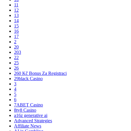
11
12
13
14
15
16
17
2
20
203
22
25
26
260 Kč Bonus Za Registraci
29black Casino
3
4
5
6
7ABET Casino
8ty8 Casino
a16z generative ai
Advanced Strategies
Affiliate News