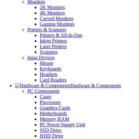
Monitors
2K Monitors
4K Monitors
Curved Monitors
Gaming Monitors
Printers & Scanners
Printers & All-In-One
Inkjet Printers
Laser Printers
Scanners
Input Devices
Mouse
Keyboards
Headsets
Card Readers
Hardware & Components
PC Components
Cases
Processors
Graphics Cards
Motherboards
Memory RAM
PC Power Supply Unit
SSD Drive
HDD Drive