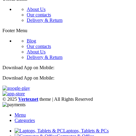
About Us
Our contacts
Delivery & Return
Footer Menu
Blog
Our contacts
About Us
Delivery & Return
Download App on Mobile:
Download App on Mobile:
© 2025
Vertexnet
theme
| All Rights Reserved
Menu
Categories
Laptops, Tablets & PCs