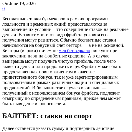
On June 19, 2026
0
Бесплатные ставки букмекеров в рамках программы
лояльности и временных акций предоставляются за
выполнение их условий – это совершение ставок на реальные
деньги. В зависимости от вида фрибета условия его
получения могут разниться. Обычно бесплатные ставки
начисляются на бонусный счет беттора — а не на основной.
Бетторы (игроки) ничем не
мел бет зеркало
рискуют при
заключении пари на фрибетные средства.
А в случае
выигрыша могут получить чистую прибыль, после чего
вывести деньги или продолжить игру. Фрибет может быть
предоставлен как новым клиентам в качестве
приветственного бонуса, так и уже зарегистрированным
пользователям в рамках различных акций и специальных
предложений. В большинстве случаев выигрыш —
полученный с использованием бонуса фрибета, подлежит
отыгрышу по определенным правилам, прежде чем может
быть выведен с игрового счета.
БАЛТБЕТ: ставки на спорт
Далее останется указать сумму и подтвердить действие