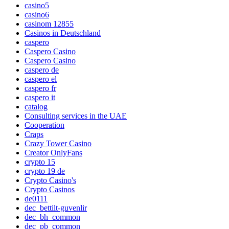
casino5
casino6
casinom 12855
Casinos in Deutschland
caspero
Caspero Casino
Caspero Casino
caspero de
caspero el
caspero fr
caspero it
catalog
Consulting services in the UAE
Cooperation
Craps
Crazy Tower Сasino
Creator OnlyFans
crypto 15
crypto 19 de
Crypto Casino's
Crypto Casinos
de0111
dec_bettilt-guvenlir
dec_bh_common
dec_pb_common