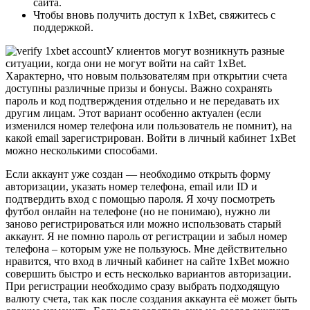
сайта.
Чтобы вновь получить доступ к 1xBet, свяжитесь с
поддержкой.
У клиентов могут возникнуть разные
ситуации, когда они не могут войти на сайт 1xBet.
Характерно, что новым пользователям при открытии счета
доступны различные призы и бонусы. Важно сохранять
пароль и код подтверждения отдельно и не передавать их
другим лицам. Этот вариант особенно актуален (если
изменился номер телефона или пользователь не помнит), на
какой email зарегистрирован. Войти в личный кабинет 1xBet
можно несколькими способами.
Если аккаунт уже создан — необходимо открыть форму
авторизации, указать номер телефона, email или ID и
подтвердить вход с помощью пароля. Я хочу посмотреть
футбол онлайн на телефоне (но не понимаю), нужно ли
заново регистрироваться или можно использовать старый
аккаунт. Я не помню пароль от регистрации и забыл номер
телефона – которым уже не пользуюсь. Мне действительно
нравится, что вход в личный кабинет на сайте 1xBet можно
совершить быстро и есть несколько вариантов авторизации.
При регистрации необходимо сразу выбрать подходящую
валюту счета, так как после создания аккаунта её может быть