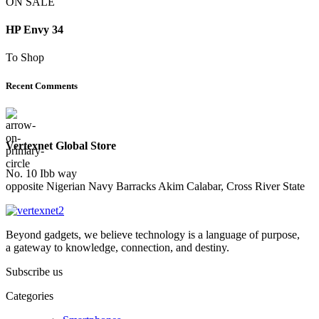
ON SALE
HP Envy 34
To Shop
Recent Comments
Vertexnet Global Store
No. 10 Ibb way
opposite Nigerian Navy Barracks Akim Calabar, Cross River State
Beyond gadgets, we believe technology is a language of purpose,
a gateway to knowledge, connection, and destiny.
Subscribe us
Categories