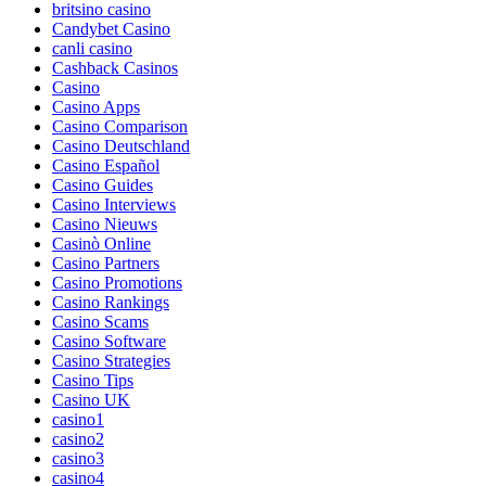
britsino casino
Candybet Casino
canli casino
Cashback Casinos
Casino
Casino Apps
Casino Comparison
Casino Deutschland
Casino Español
Casino Guides
Casino Interviews
Casino Nieuws
Casinò Online
Casino Partners
Casino Promotions
Casino Rankings
Casino Scams
Casino Software
Casino Strategies
Casino Tips
Casino UK
casino1
casino2
casino3
casino4