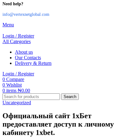
Need help?
info@vertexnetglobal.com
Menu
Login / Register
All Categories
About us
Our Contacts
Delivery & Return
Login / Register
0
Compare
0
Wishlist
0
items
₦
0.00
Search
Uncategorized
Официальный сайт 1хБет
предоставляет доступ к личному
кабинету 1xbet.