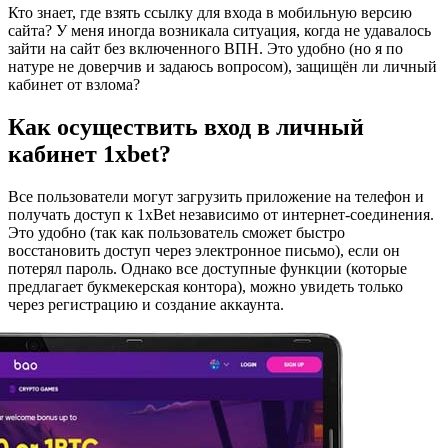
Кто знает, где взять ссылку для входа в мобильную версию
сайта? У меня иногда возникала ситуация, когда не удавалось
зайти на сайт без включенного ВПН. Это удобно (но я по
натуре не доверчив и задаюсь вопросом), защищён ли личный
кабинет от взлома?
Как осуществить вход в личный
кабинет 1xbet?
Все пользователи могут загрузить приложение на телефон и
получать доступ к 1xBet независимо от интернет-соединения.
Это удобно (так как пользователь сможет быстро
восстановить доступ через электронное письмо), если он
потерял пароль. Однако все доступные функции (которые
предлагает букмекерская контора), можно увидеть только
через регистрацию и создание аккаунта.