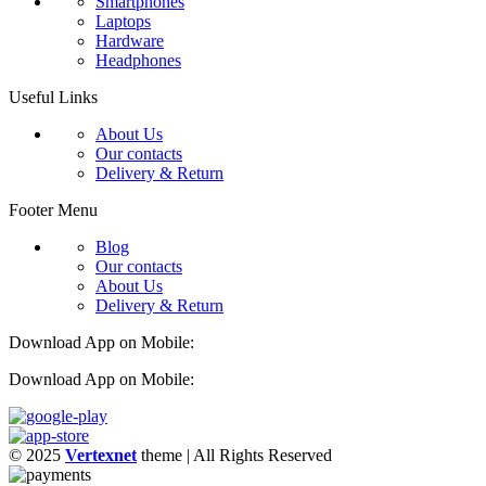
Smartphones
Laptops
Hardware
Headphones
Useful Links
About Us
Our contacts
Delivery & Return
Footer Menu
Blog
Our contacts
About Us
Delivery & Return
Download App on Mobile:
Download App on Mobile:
© 2025
Vertexnet
theme
| All Rights Reserved