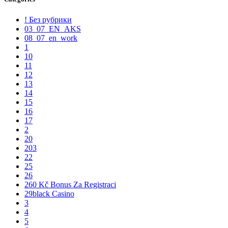
! Без рубрики
03_07_EN_AKS
08_07_en_work
1
10
11
12
13
14
15
16
17
2
20
203
22
25
26
260 Kč Bonus Za Registraci
29black Casino
3
4
5