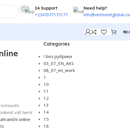
24 Support
Need help?
+2347077173177
info@vertexnetglobal.c
₦
0.
Categories
nline
! Без рубрики
03_07_EN_AKS
08_07_en_work
1
10
11
12
13
 rostoucím
14
livnit váš herní
15
ahraniční online
16
ili