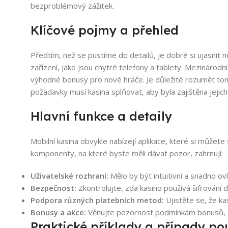
bezproblémový zážitek.
Klíčové pojmy a přehled
Předtím, než se pustíme do detailů, je dobré si ujasnit n
zařízení, jako jsou chytré telefony a tablety. Mezinárodní
výhodné bonusy pro nové hráče. Je důležité rozumět tomu
požadavky musí kasina splňovat, aby byla zajištěna jeji
Hlavní funkce a detaily
Mobilní kasina obvykle nabízejí aplikace, které si můžet
komponenty, na které byste měli dávat pozor, zahrnují:
Uživatelské rozhraní:
Mělo by být intuitivní a snadno ovl
Bezpečnost:
Zkontrolujte, zda kasino používá šifrování d
Podpora různých platebních metod:
Ujistěte se, že k
Bonusy a akce:
Věnujte pozornost podmínkám bonusů, a
Praktické příklady a případy pou