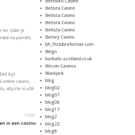
Betfouru Casino
Betista Casino
Betista Casino
Betista Casino
Betista Casino
e ho. Dále je
Betory Casino
 také na paměti,
bh_fitclubreformer.com
Bingo
biofuels-scotland.co.uk
Bitcoin Casinos
Blackjack
žité být
blog
 online casino,
blog02
 abyste si užili
blog07
blog08
blog17
Older
blog2
en in een casino
blog22
blog8