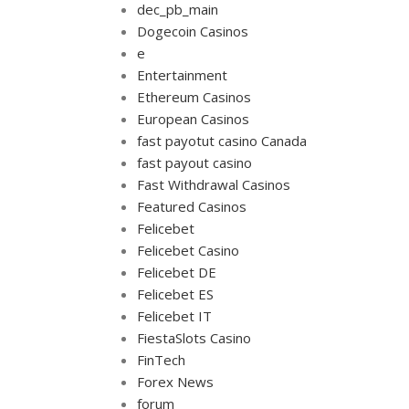
dec_pb_main
Dogecoin Casinos
e
Entertainment
Ethereum Casinos
European Casinos
fast payotut casino Canada
fast payout casino
Fast Withdrawal Casinos
Featured Casinos
Felicebet
Felicebet Casino
Felicebet DE
Felicebet ES
Felicebet IT
FiestaSlots Casino
FinTech
Forex News
forum