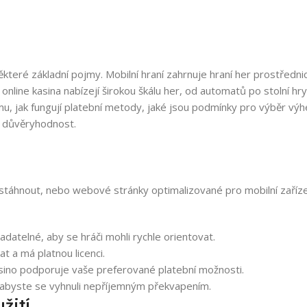
ěkteré základní pojmy. Mobilní hraní zahrnuje hraní her prostředni
 online kasina nabízejí širokou škálu her, od automatů po stolní hry
, jak fungují platební metody, jaké jsou podmínky pro výběr výher
ch důvěryhodnost.
e stáhnout, nebo webové stránky optimalizované pro mobilní zaříze
adatelné, aby se hráči mohli rychle orientovat.
at a má platnou licenci.
asino podporuje vaše preferované platební možnosti.
byste se vyhnuli nepříjemným překvapením.
žití