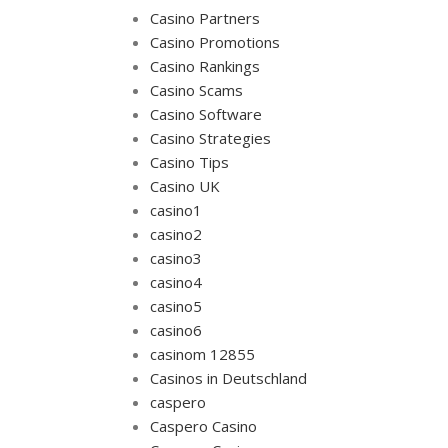
Casino Partners
Casino Promotions
Casino Rankings
Casino Scams
Casino Software
Casino Strategies
Casino Tips
Casino UK
casino1
casino2
casino3
casino4
casino5
casino6
casinom 12855
Casinos in Deutschland
caspero
Caspero Casino