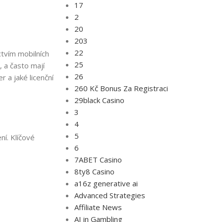
17
2
20
203
22
ctvím mobilních
25
, a často mají
26
 a jaké licenční
260 Kč Bonus Za Registraci
29black Casino
3
4
5
ní. Klíčové
6
7ABET Casino
8ty8 Casino
a16z generative ai
Advanced Strategies
Affiliate News
AI in Gambling