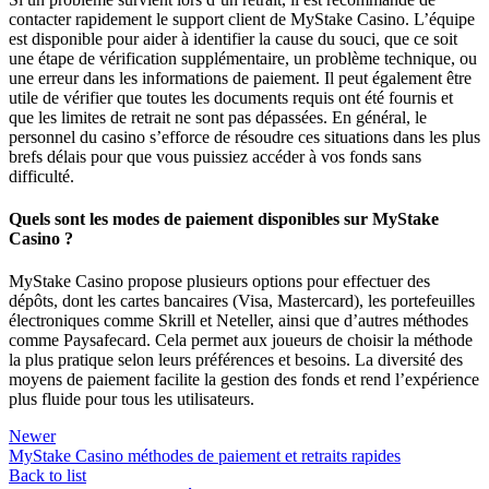
contacter rapidement le support client de MyStake Casino. L’équipe
est disponible pour aider à identifier la cause du souci, que ce soit
une étape de vérification supplémentaire, un problème technique, ou
une erreur dans les informations de paiement. Il peut également être
utile de vérifier que toutes les documents requis ont été fournis et
que les limites de retrait ne sont pas dépassées. En général, le
personnel du casino s’efforce de résoudre ces situations dans les plus
brefs délais pour que vous puissiez accéder à vos fonds sans
difficulté.
Quels sont les modes de paiement disponibles sur MyStake
Casino ?
MyStake Casino propose plusieurs options pour effectuer des
dépôts, dont les cartes bancaires (Visa, Mastercard), les portefeuilles
électroniques comme Skrill et Neteller, ainsi que d’autres méthodes
comme Paysafecard. Cela permet aux joueurs de choisir la méthode
la plus pratique selon leurs préférences et besoins. La diversité des
moyens de paiement facilite la gestion des fonds et rend l’expérience
plus fluide pour tous les utilisateurs.
Newer
MyStake Casino méthodes de paiement et retraits rapides
Back to list