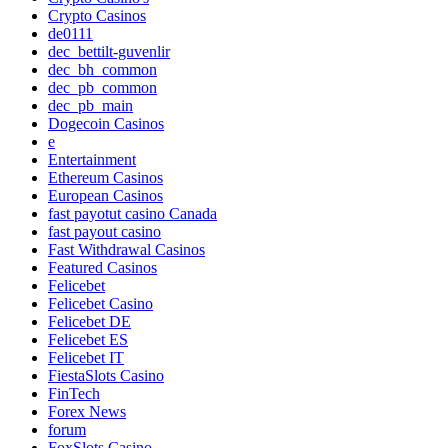
Crypto Casinos
de0111
dec_bettilt-guvenlir
dec_bh_common
dec_pb_common
dec_pb_main
Dogecoin Casinos
e
Entertainment
Ethereum Casinos
European Casinos
fast payotut casino Canada
fast payout casino
Fast Withdrawal Casinos
Featured Casinos
Felicebet
Felicebet Casino
Felicebet DE
Felicebet ES
Felicebet IT
FiestaSlots Casino
FinTech
Forex News
forum
FoxSlots Casino