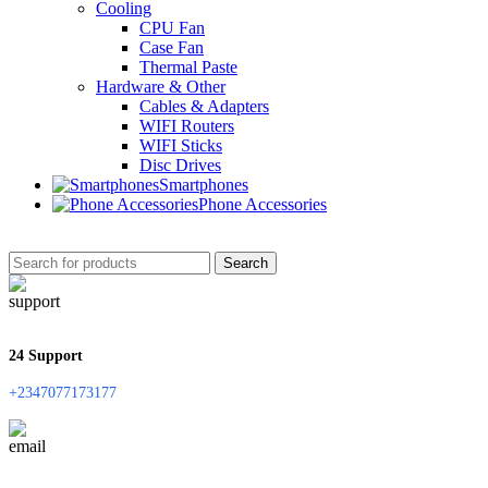
Cooling
CPU Fan
Case Fan
Thermal Paste
Hardware & Other
Cables & Adapters
WIFI Routers
WIFI Sticks
Disc Drives
Smartphones
Phone Accessories
Search
24 Support
+2347077173177