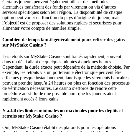
Certains joueurs peuvent également utiliser des méthodes
alternatives transférant des fonds par virement ou via d’autres
services spécifiques selon leur région. La disponibilité de chaque
option peut varier en fonction du pays d’origine du joueur, mais
l’objectif est de proposer des solutions rapides et sécurisées pour
alimenter votre compte de manière simple.
Combien de temps faut-il généralement pour retirer des gains
sur MyStake Casino ?
Les retraits sur MyStake Casino sont traités rapidement, souvent
dans un délai allant de quelques minutes à quelques heures.
Cependant, la durée exacte peut dépendre de la méthode choisie. Par
exemple, les retraits via un portefeuille électronique peuvent être
effectués presque instantanément, tandis que les virements bancaires
peuvent prendre jusqu’à 24 heures ou plus en fonction des processus
de vérification nécessaires. Le casino s’efforce de rendre cette
procédure aussi fluide que possible pour que les joueurs aient
rapidement accès à leurs gains.
Y a-t-il des limites minimales ou maximales pour les dépôts et
retraits sur MyStake Casino ?
Oui, MyStake Casino établit des plafonds pour les opérations