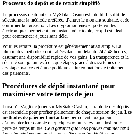
Processus de dépôt et de retrait simplifié
Le processus de dépôt sur MyStake Casino est intuitif. Il suffit de
sélectionner la méthode préférée, d’entrer le montant souhaité, et de
confirmer la transaction. Les cryptomonnaies et portefeuilles
électroniques permettent une instantanéité totale, ce qui est idéal
pour commencer à jouer sans délai.
Pour les retraits, la procédure est généralement aussi simple. La
plupart des méthodes sont traitées dans un délai de 24 à 48 heures,
assurant une disponibilité rapide de vos gains. La transparence et la
sécurité sont garanties à chaque étape, grâce à des systèmes de
cryptage avancés et à une politique claire en matière de traitement
des paiements.
Procédures de dépôt instantané pour
maximiser votre temps de jeu
Lorsqu’il s’agit de jouer sur MyStake Casino, la rapidité des dépôts
est essentielle pour profiter pleinement de chaque session de jeu.
Les
méthodes de paiement instantané
permettent aux joueurs
d’alimenter leur compte en quelques minutes, évitant ainsi toute
perte de temps inutile.
Cela garantit que vous pouvez commencer à
jouer immédiatement après avoir effectué votre dépôt
, ce qui