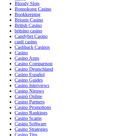
Bloody Slots
Bonuskong Casino
Bookkeeping
Brionis Casino
British Casino
britsino casino
Candybet Casino
canli casino
Cashback Casinos
Casino
Casino Apps
Casino Comparison
Casino Deutschland
Casino Español
Casino Guides
Casino Interviews
Casino Nieuws
Casinò Online
Casino Partners
Casino Promotions
Casino Rankings
Casino Scams
Casino Software
Casino Strategies
Casino Tips