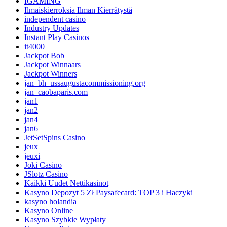
IGAMING
Ilmaiskierroksia Ilman Kierrätystä
independent casino
Industry Updates
Instant Play Casinos
it4000
Jackpot Bob
Jackpot Winnaars
Jackpot Winners
jan_bh_ussaugustacommissioning.org
jan_caobaparis.com
jan1
jan2
jan4
jan6
JetSetSpins Casino
jeux
jeuxi
Joki Casino
JSlotz Casino
Kaikki Uudet Nettikasinot
Kasyno Depozyt 5 Zł Paysafecard: TOP 3 i Haczyki
kasyno holandia
Kasyno Online
Kasyno Szybkie Wypłaty