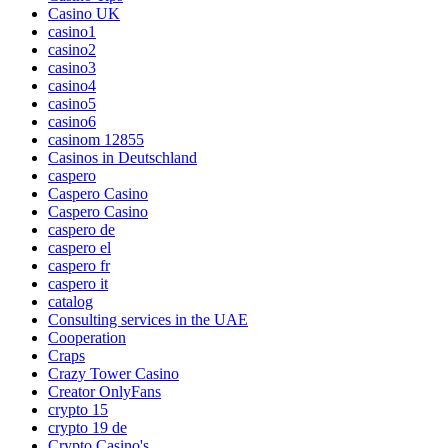
Casino UK
casino1
casino2
casino3
casino4
casino5
casino6
casinom 12855
Casinos in Deutschland
caspero
Caspero Casino
Caspero Casino
caspero de
caspero el
caspero fr
caspero it
catalog
Consulting services in the UAE
Cooperation
Craps
Crazy Tower Сasino
Creator OnlyFans
crypto 15
crypto 19 de
Crypto Casino's