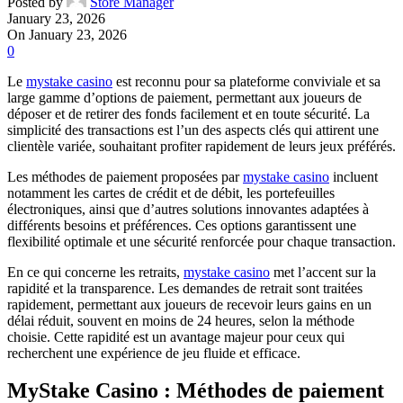
Posted by
Store Manager
January 23, 2026
On January 23, 2026
0
Le
mystake casino
est reconnu pour sa plateforme conviviale et sa
large gamme d’options de paiement, permettant aux joueurs de
déposer et de retirer des fonds facilement et en toute sécurité. La
simplicité des transactions est l’un des aspects clés qui attirent une
clientèle variée, souhaitant profiter rapidement de leurs jeux préférés.
Les méthodes de paiement proposées par
mystake casino
incluent
notamment les cartes de crédit et de débit, les portefeuilles
électroniques, ainsi que d’autres solutions innovantes adaptées à
différents besoins et préférences. Ces options garantissent une
flexibilité optimale et une sécurité renforcée pour chaque transaction.
En ce qui concerne les retraits,
mystake casino
met l’accent sur la
rapidité et la transparence. Les demandes de retrait sont traitées
rapidement, permettant aux joueurs de recevoir leurs gains en un
délai réduit, souvent en moins de 24 heures, selon la méthode
choisie. Cette rapidité est un avantage majeur pour ceux qui
recherchent une expérience de jeu fluide et efficace.
MyStake Casino : Méthodes de paiement