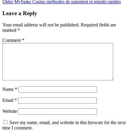
Older
MyStake Casino méthodes de paiement et retraits rapides
Leave a Reply
Your email address will not be published.
Required fields are
marked
*
Comment
*
Name
*
Email
*
Website
Save my name, email, and website in this browser for the next
time I comment.