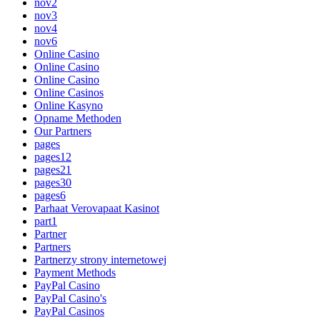
nov2
nov3
nov4
nov6
Online Casino
Online Casino
Online Casino
Online Casinos
Online Kasyno
Opname Methoden
Our Partners
pages
pages12
pages21
pages30
pages6
Parhaat Verovapaat Kasinot
part1
Partner
Partners
Partnerzy strony internetowej
Payment Methods
PayPal Casino
PayPal Casino's
PayPal Casinos