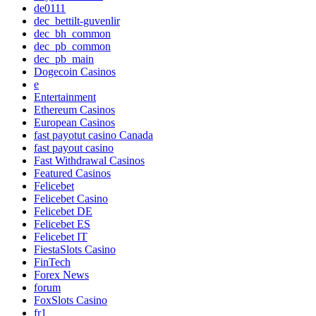
de0111
dec_bettilt-guvenlir
dec_bh_common
dec_pb_common
dec_pb_main
Dogecoin Casinos
e
Entertainment
Ethereum Casinos
European Casinos
fast payotut casino Canada
fast payout casino
Fast Withdrawal Casinos
Featured Casinos
Felicebet
Felicebet Casino
Felicebet DE
Felicebet ES
Felicebet IT
FiestaSlots Casino
FinTech
Forex News
forum
FoxSlots Casino
fr1