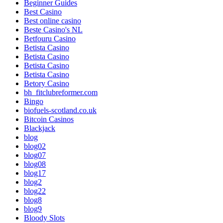
Beginner Guides
Best Casino
Best online casino
Beste Casino's NL
Betfouru Casino
Betista Casino
Betista Casino
Betista Casino
Betista Casino
Betory Casino
bh_fitclubreformer.com
Bingo
biofuels-scotland.co.uk
Bitcoin Casinos
Blackjack
blog
blog02
blog07
blog08
blog17
blog2
blog22
blog8
blog9
Bloody Slots