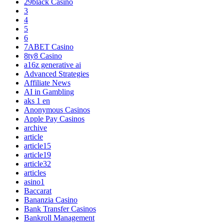
29black Casino
3
4
5
6
7ABET Casino
8ty8 Casino
a16z generative ai
Advanced Strategies
Affiliate News
AI in Gambling
aks 1 en
Anonymous Casinos
Apple Pay Casinos
archive
article
article15
article19
article32
articles
asino1
Baccarat
Bananzia Casino
Bank Transfer Casinos
Bankroll Management