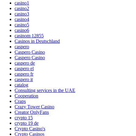
casino1
casino2
casino3
casino4
casino5
casino6
casinom 12855
Casinos in Deutschland
caspero
Caspero Casino
Caspero Casino
caspero de
caspero el
caspero fr
caspero it
catalog
Consulting services in the UAE
Cooperation
Craps
Crazy Tower Сasino
Creator OnlyFans
crypto 15
crypto 19 de
Crypto Casino's
Crypto Casinos