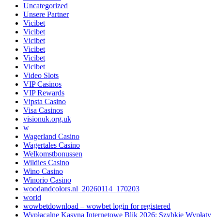
Uncategorized
Unsere Partner
Vicibet
Vicibet
Vicibet
Vicibet
Vicibet
Vicibet
Video Slots
VIP Casinos
VIP Rewards
Vipsta Casino
Visa Casinos
visionuk.org.uk
w
Wagerland Casino
Wagertales Casino
Welkomstbonussen
Wildies Casino
Wino Casino
Winorio Casino
woodandcolors.nl_20260114_170203
world
wowbetdownload – wowbet login for registered
Wypłacalne Kasyna Internetowe Blik 2026: Szybkie Wypłaty