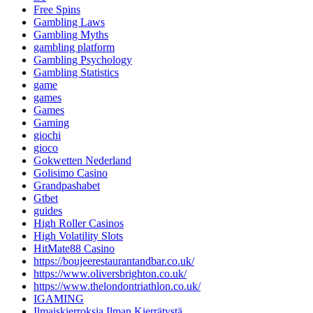
Free Spins
Gambling Laws
Gambling Myths
gambling platform
Gambling Psychology
Gambling Statistics
game
games
Games
Gaming
giochi
gioco
Gokwetten Nederland
Golisimo Casino
Grandpashabet
Gtbet
guides
High Roller Casinos
High Volatility Slots
HitMate88 Casino
https://boujeerestaurantandbar.co.uk/
https://www.oliversbrighton.co.uk/
https://www.thelondontriathlon.co.uk/
IGAMING
Ilmaiskierroksia Ilman Kierrätystä