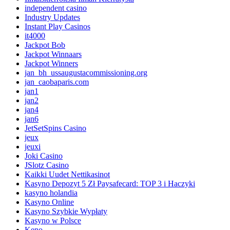
independent casino
Industry Updates
Instant Play Casinos
it4000
Jackpot Bob
Jackpot Winnaars
Jackpot Winners
jan_bh_ussaugustacommissioning.org
jan_caobaparis.com
jan1
jan2
jan4
jan6
JetSetSpins Casino
jeux
jeuxi
Joki Casino
JSlotz Casino
Kaikki Uudet Nettikasinot
Kasyno Depozyt 5 Zł Paysafecard: TOP 3 i Haczyki
kasyno holandia
Kasyno Online
Kasyno Szybkie Wypłaty
Kasyno w Polsce
Keno