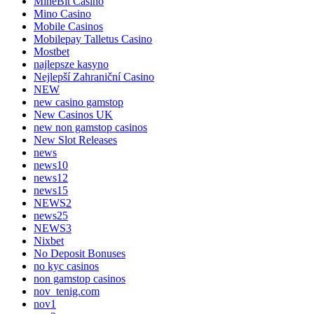
MineBit Casino
Mino Casino
Mobile Casinos
Mobilepay Talletus Casino
Mostbet
najlepsze kasyno
Nejlepší Zahraniční Casino
NEW
new casino gamstop
New Casinos UK
new non gamstop casinos
New Slot Releases
news
news10
news12
news15
NEWS2
news25
NEWS3
Nixbet
No Deposit Bonuses
no kyc casinos
non gamstop casinos
nov_tenig.com
nov1