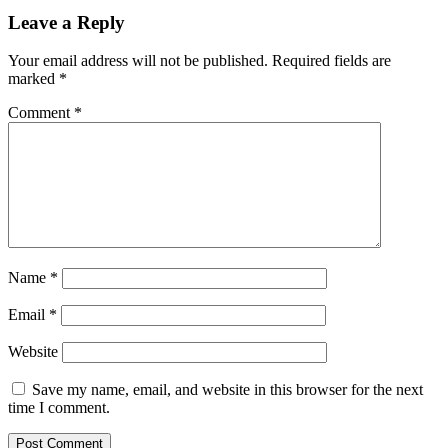
Leave a Reply
Your email address will not be published.
Required fields are
marked
*
Comment
*
Name
*
Email
*
Website
Save my name, email, and website in this browser for the next
time I comment.