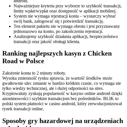
android.
Najważniejsze kryteria przy wyborze to szybkość transakcji,
limity wpłat/wypłat oraz dostępność w aplikacji mobilnej.
System nie wymaga rejestracji konta – wystarczy wybrać
swój bank, zalogować się i potwierdzić transakcję.
Ten element pakietu nie wymaga obrotu i jest przyznawany
jednorazowo na konto, po zakończeniu rejestracji.
Analizujemy szybkość działania aplikacji, bezpieczeństwo
transakcji oraz jakość obsługi klienta.
Ranking najlepszych kasyn z Chicken
Road w Polsce
Założenie konta to 2 minuty roboty.
Wysoka zmienność rynku sprawia, że wartość środków może
gwałtownie ulec zmianie w bardzo krótkim czasie, co wymaga nie
tylko wiedzy technicznej, ale i dużej odporności na stres.
Kryptowaluty zyskują popularność w kasyno online android dzięki
anonimowości i szybkim transakcjom bez pośredników. BLIK to
polski system płatności w casino android, który zrewolucjonizował
rynek transakcji online.
Sposoby gry hazardowej na urządzeniach