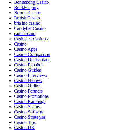
Bonuskong Casino
Bookkeeping
Brionis Casino
British Casino
britsino casino
Candybet Casino
canli casino
Cashback Casinos
Casino
Casino Apps
Casino Comparison
Casino Deutschland
Casino Español
Casino Guides
Casino Interviews
Casino Nieuws
Casinò Online
Casino Partners
Casino Promotions
Casino Rankings
Casino Scams
Casino Software
Casino Strategies
Casino Tips
Casino UK