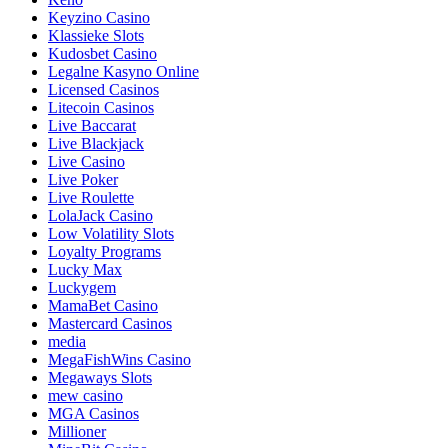
Keyzino Casino
Klassieke Slots
Kudosbet Casino
Legalne Kasyno Online
Licensed Casinos
Litecoin Casinos
Live Baccarat
Live Blackjack
Live Casino
Live Poker
Live Roulette
LolaJack Casino
Low Volatility Slots
Loyalty Programs
Lucky Max
Luckygem
MamaBet Casino
Mastercard Casinos
media
MegaFishWins Casino
Megaways Slots
mew casino
MGA Casinos
Millioner