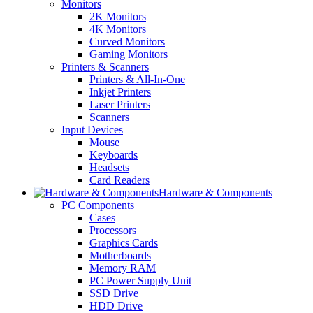
Monitors
2K Monitors
4K Monitors
Curved Monitors
Gaming Monitors
Printers & Scanners
Printers & All-In-One
Inkjet Printers
Laser Printers
Scanners
Input Devices
Mouse
Keyboards
Headsets
Card Readers
Hardware & Components
PC Components
Cases
Processors
Graphics Cards
Motherboards
Memory RAM
PC Power Supply Unit
SSD Drive
HDD Drive