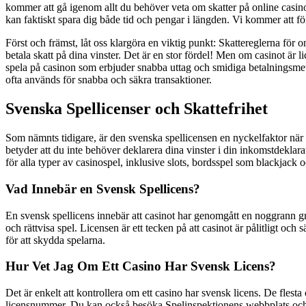
kommer att gå igenom allt du behöver veta om skatter på online casinosp
kan faktiskt spara dig både tid och pengar i längden. Vi kommer att förkl
Först och främst, låt oss klargöra en viktig punkt: Skattereglerna för o
betala skatt på dina vinster. Det är en stor fördel! Men om casinot är li
spela på casinon som erbjuder snabba uttag och smidiga betalningsmeto
ofta används för snabba och säkra transaktioner.
Svenska Spellicenser och Skattefrihet
Som nämnts tidigare, är den svenska spellicensen en nyckelfaktor när det
betyder att du inte behöver deklarera dina vinster i din inkomstdeklarat
för alla typer av casinospel, inklusive slots, bordsspel som blackjack o
Vad Innebär en Svensk Spellicens?
En svensk spellicens innebär att casinot har genomgått en noggrann gra
och rättvisa spel. Licensen är ett tecken på att casinot är pålitligt oc
för att skydda spelarna.
Hur Vet Jag Om Ett Casino Har Svensk Licens?
Det är enkelt att kontrollera om ett casino har svensk licens. De flesta 
licensnummer. Du kan också besöka Spelinspektionens webbplats och sök