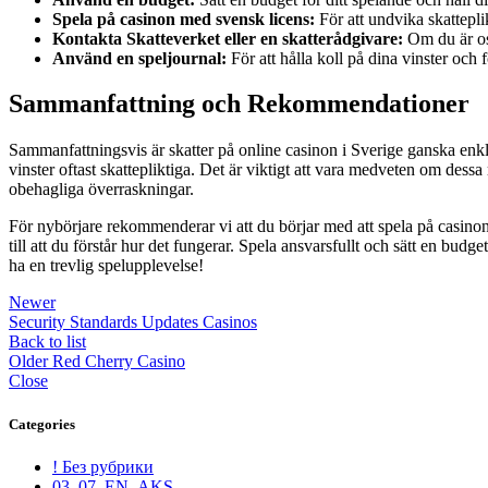
Spela på casinon med svensk licens:
För att undvika skattepli
Kontakta Skatteverket eller en skatterådgivare:
Om du är osä
Använd en speljournal:
För att hålla koll på dina vinster och
Sammanfattning och Rekommendationer
Sammanfattningsvis är skatter på online casinon i Sverige ganska enkla 
vinster oftast skattepliktiga. Det är viktigt att vara medveten om dessa
obehagliga överraskningar.
För nybörjare rekommenderar vi att du börjar med att spela på casinon m
till att du förstår hur det fungerar. Spela ansvarsfullt och sätt en budg
ha en trevlig spelupplevelse!
Newer
Security Standards Updates Casinos
Back to list
Older
Red Cherry Casino
Close
Categories
! Без рубрики
03_07_EN_AKS