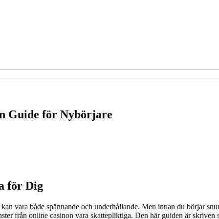
En Guide för Nybörjare
a för Dig
n kan vara både spännande och underhållande. Men innan du börjar snurra 
ster från online casinon vara skattepliktiga. Den här guiden är skriven s