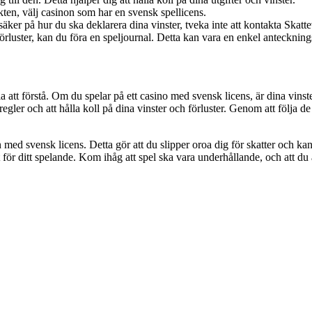
kten, välj casinon som har en svensk spellicens.
ker på hur du ska deklarera dina vinster, tveka inte att kontakta Skattev
 förluster, kan du föra en speljournal. Detta kan vara en enkel anteckni
att förstå. Om du spelar på ett casino med svensk licens, är dina vinster
 regler och att hålla koll på dina vinster och förluster. Genom att följa 
ed svensk licens. Detta gör att du slipper oroa dig för skatter och kan f
et för ditt spelande. Kom ihåg att spel ska vara underhållande, och att du