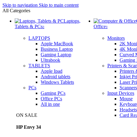
Skip to navigation
Skip to main content
All Categories
Laptops,
Tablets & PCs
Office
LAPTOPS
Monitors
Apple MacBook
2K Moni
Business Laptop
4K Moni
Gaming Laptop
Curved 
Ultrabook
Gaming 
TABLETS
Printers & Sca
Apple Ipad
Printers
Android tablets
Inkjet Pr
Windows Tablets
Laser Pri
PCs
Scanners
Gaming PCs
Input Devices
Office PCs
Mouse
All in one
Keyboar
Headsets
ON SALE
Card Rea
HP Envy 34