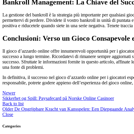
Bankroll Management: La Chiave del Suc
La gestione del bankroll è la strategia più importante per qualsiasi gi
permettervi di perdere. Dividete il vostro bankroll in unità di puntata
positiva e riducetele quando siete in una serie negativa. Tenete traccia de
Conclusioni: Verso un Gioco Consapevole 
Il gioco d’azzardo online offre innumerevoli opportunità per i giocator
successo a lungo termine. Ricordatevi di rimanere sempre aggiornati su
successo. Sfruttate le informazioni fornite in questo articolo, affinat
una fonte di problemi.
In definitiva, il successo nel gioco d’azzardo online per i giocatori es
responsabile, potrete godere appieno dell’esperienza del gioco online,
Newer
Sikkerhet og Spill: Paysafecard på Norske Online Casinoer
Back to list
Older
De Ongrijpbare Kracht van Kansspelen: Een Diepgaande Anal
Close
Categories