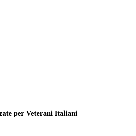
ate per Veterani Italiani