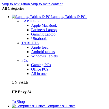
Skip to navigation
Skip to main content
All Categories
Laptops, Tablets & PCs
LAPTOPS
Apple MacBook
Business Laptop
Gaming Laptop
Ultrabook
TABLETS
Apple Ipad
Android tablets
Windows Tablets
PCs
Gaming PCs
Office PCs
All in one
ON SALE
HP Envy 34
To Shop
Computer & Office