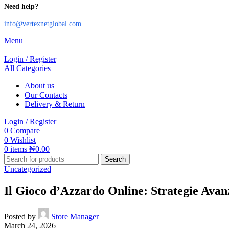
Need help?
info@vertexnetglobal.com
Menu
Login / Register
All Categories
About us
Our Contacts
Delivery & Return
Login / Register
0
Compare
0
Wishlist
0
items
₦
0.00
Search
Uncategorized
Il Gioco d’Azzardo Online: Strategie Avanz
Posted by
Store Manager
March 24, 2026