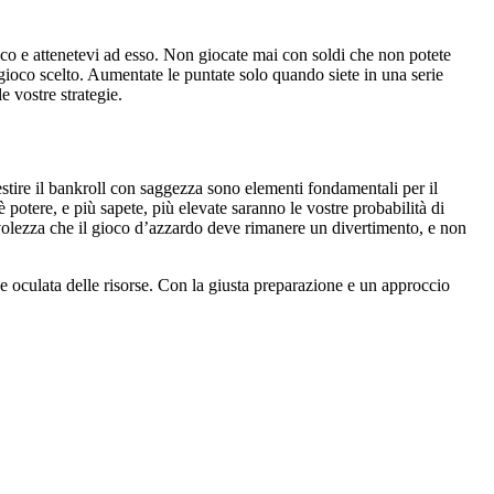
ioco e attenetevi ad esso. Non giocate mai con soldi che non potete
 gioco scelto. Aumentate le puntate solo quando siete in una serie
e vostre strategie.
estire il bankroll con saggezza sono elementi fondamentali per il
otere, e più sapete, più elevate saranno le vostre probabilità di
pevolezza che il gioco d’azzardo deve rimanere un divertimento, e non
one oculata delle risorse. Con la giusta preparazione e un approccio