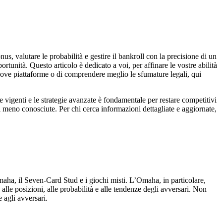
s, valutare le probabilità e gestire il bankroll con la precisione di un
tunità. Questo articolo è dedicato a voi, per affinare le vostre abilità
 nuove piattaforme o di comprendere meglio le sfumature legali, qui
vigenti e le strategie avanzate è fondamentale per restare competitivi
ni meno conosciute. Per chi cerca informazioni dettagliate e aggiornate,
maha, il Seven-Card Stud e i giochi misti. L’Omaha, in particolare,
 alle posizioni, alle probabilità e alle tendenze degli avversari. Non
 agli avversari.