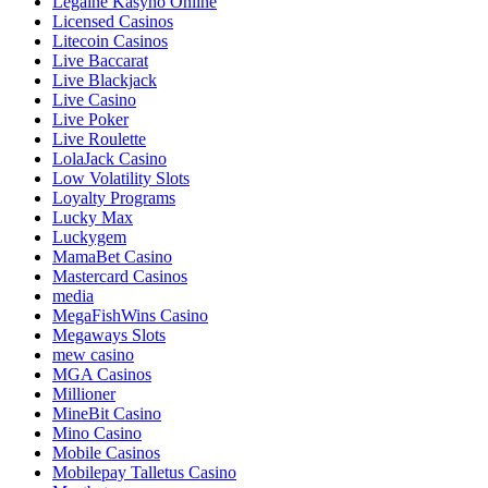
Legalne Kasyno Online
Licensed Casinos
Litecoin Casinos
Live Baccarat
Live Blackjack
Live Casino
Live Poker
Live Roulette
LolaJack Casino
Low Volatility Slots
Loyalty Programs
Lucky Max
Luckygem
MamaBet Casino
Mastercard Casinos
media
MegaFishWins Casino
Megaways Slots
mew casino
MGA Casinos
Millioner
MineBit Casino
Mino Casino
Mobile Casinos
Mobilepay Talletus Casino