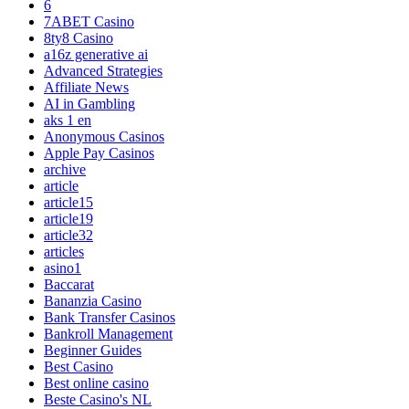
6
7ABET Casino
8ty8 Casino
a16z generative ai
Advanced Strategies
Affiliate News
AI in Gambling
aks 1 en
Anonymous Casinos
Apple Pay Casinos
archive
article
article15
article19
article32
articles
asino1
Baccarat
Bananzia Casino
Bank Transfer Casinos
Bankroll Management
Beginner Guides
Best Casino
Best online casino
Beste Casino's NL