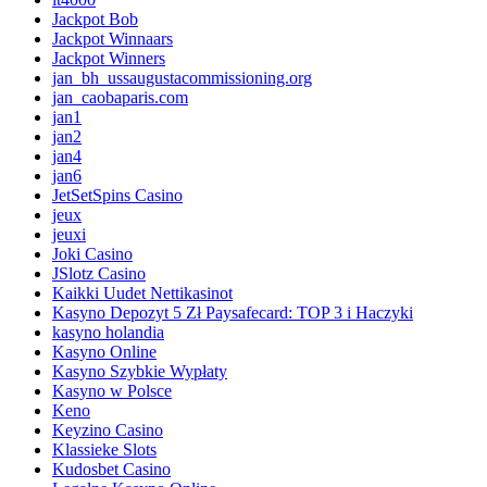
Jackpot Bob
Jackpot Winnaars
Jackpot Winners
jan_bh_ussaugustacommissioning.org
jan_caobaparis.com
jan1
jan2
jan4
jan6
JetSetSpins Casino
jeux
jeuxi
Joki Casino
JSlotz Casino
Kaikki Uudet Nettikasinot
Kasyno Depozyt 5 Zł Paysafecard: TOP 3 i Haczyki
kasyno holandia
Kasyno Online
Kasyno Szybkie Wypłaty
Kasyno w Polsce
Keno
Keyzino Casino
Klassieke Slots
Kudosbet Casino