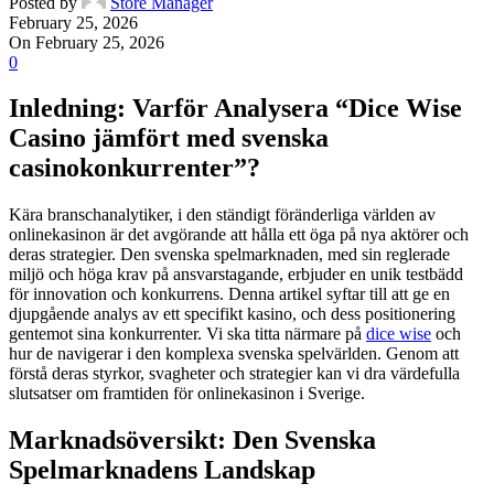
Posted by
Store Manager
February 25, 2026
On February 25, 2026
0
Inledning: Varför Analysera “Dice Wise
Casino jämfört med svenska
casinokonkurrenter”?
Kära branschanalytiker, i den ständigt föränderliga världen av
onlinekasinon är det avgörande att hålla ett öga på nya aktörer och
deras strategier. Den svenska spelmarknaden, med sin reglerade
miljö och höga krav på ansvarstagande, erbjuder en unik testbädd
för innovation och konkurrens. Denna artikel syftar till att ge en
djupgående analys av ett specifikt kasino, och dess positionering
gentemot sina konkurrenter. Vi ska titta närmare på
dice wise
och
hur de navigerar i den komplexa svenska spelvärlden. Genom att
förstå deras styrkor, svagheter och strategier kan vi dra värdefulla
slutsatser om framtiden för onlinekasinon i Sverige.
Marknadsöversikt: Den Svenska
Spelmarknadens Landskap