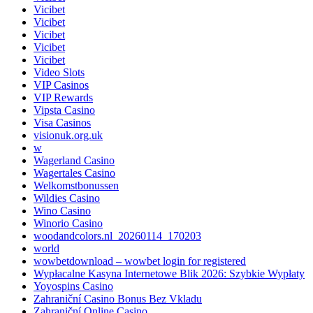
Vicibet
Vicibet
Vicibet
Vicibet
Vicibet
Video Slots
VIP Casinos
VIP Rewards
Vipsta Casino
Visa Casinos
visionuk.org.uk
w
Wagerland Casino
Wagertales Casino
Welkomstbonussen
Wildies Casino
Wino Casino
Winorio Casino
woodandcolors.nl_20260114_170203
world
wowbetdownload – wowbet login for registered
Wypłacalne Kasyna Internetowe Blik 2026: Szybkie Wypłaty
Yoyospins Casino
Zahraniční Casino Bonus Bez Vkladu
Zahraniční Online Casino