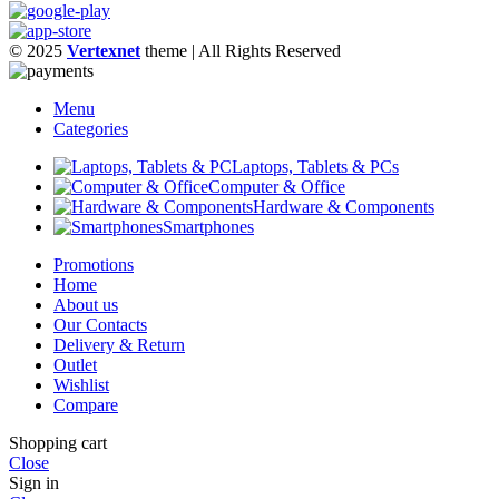
© 2025
Vertexnet
theme
| All Rights Reserved
Menu
Categories
Laptops, Tablets & PCs
Computer & Office
Hardware & Components
Smartphones
Promotions
Home
About us
Our Contacts
Delivery & Return
Outlet
Wishlist
Compare
Shopping cart
Close
Sign in