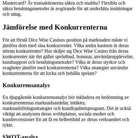
Mastercard? Är transaktionerna säkra och snabba? Flexibla och
säkra betalningsmetoder är avgörande för att underlätta insättningar
och uttag.
Jämförelse med Konkurrenterna
För att förstå Dice Wise Casinos position på marknaden måste vi
jämföra dem med sina konkurrenter. Vilka andra kasinon är deras
största konkurrenter? Hur skiljer sig Dice Wise Casino från dessa
konkurrenter när det gäller spelutbud, bonusar, användarupplevelse,
kundsupport och betalningsmetoder? Vilka är deras styrkor och
svagheter jämfört med konkurrenterna? Vilka strategier använder
konkurrenterna för att locka och behålla spelare?
Konkurrensanalys
En djupgående konkurrensanalys bör inkludera en bedömning av
konkurrenternas marknadsandelar, intäkter,
marknadsföringsstrategier och kundlojalitetsprogram. Det är också
viktigt att analysera deras webbplatser, sociala medier och
kundrecensioner för att få en helhetsbild av deras verksamhet och
rykte.
SWOT-analys