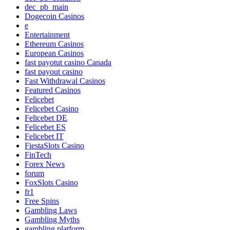
dec_pb_main
Dogecoin Casinos
e
Entertainment
Ethereum Casinos
European Casinos
fast payotut casino Canada
fast payout casino
Fast Withdrawal Casinos
Featured Casinos
Felicebet
Felicebet Casino
Felicebet DE
Felicebet ES
Felicebet IT
FiestaSlots Casino
FinTech
Forex News
forum
FoxSlots Casino
fr1
Free Spins
Gambling Laws
Gambling Myths
gambling platform