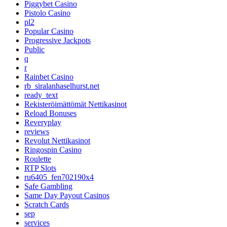
Piggybet Casino
Pistolo Casino
pl2
Popular Casino
Progressive Jackpots
Public
q
r
Rainbet Casino
rb_siralanhaselhurst.net
ready_text
Rekisteröimättömät Nettikasinot
Reload Bonuses
Reveryplay
reviews
Revolut Nettikasinot
Ringospin Casino
Roulette
RTP Slots
ru6405_fen702190x4
Safe Gambling
Same Day Payout Casinos
Scratch Cards
sep
services