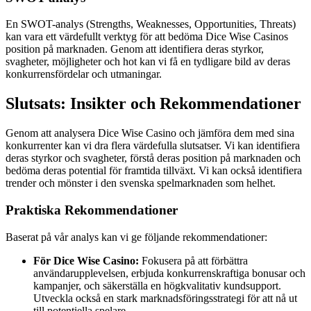
En SWOT-analys (Strengths, Weaknesses, Opportunities, Threats)
kan vara ett värdefullt verktyg för att bedöma Dice Wise Casinos
position på marknaden. Genom att identifiera deras styrkor,
svagheter, möjligheter och hot kan vi få en tydligare bild av deras
konkurrensfördelar och utmaningar.
Slutsats: Insikter och Rekommendationer
Genom att analysera Dice Wise Casino och jämföra dem med sina
konkurrenter kan vi dra flera värdefulla slutsatser. Vi kan identifiera
deras styrkor och svagheter, förstå deras position på marknaden och
bedöma deras potential för framtida tillväxt. Vi kan också identifiera
trender och mönster i den svenska spelmarknaden som helhet.
Praktiska Rekommendationer
Baserat på vår analys kan vi ge följande rekommendationer:
För Dice Wise Casino:
Fokusera på att förbättra
användarupplevelsen, erbjuda konkurrenskraftiga bonusar och
kampanjer, och säkerställa en högkvalitativ kundsupport.
Utveckla också en stark marknadsföringsstrategi för att nå ut
till potentiella spelare.