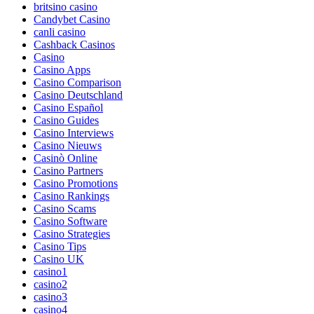
britsino casino
Candybet Casino
canli casino
Cashback Casinos
Casino
Casino Apps
Casino Comparison
Casino Deutschland
Casino Español
Casino Guides
Casino Interviews
Casino Nieuws
Casinò Online
Casino Partners
Casino Promotions
Casino Rankings
Casino Scams
Casino Software
Casino Strategies
Casino Tips
Casino UK
casino1
casino2
casino3
casino4