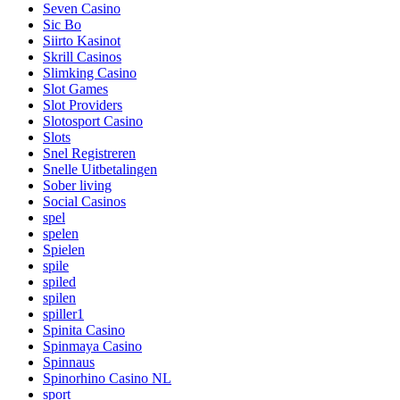
Seven Casino
Sic Bo
Siirto Kasinot
Skrill Casinos
Slimking Casino
Slot Games
Slot Providers
Slotosport Casino
Slots
Snel Registreren
Snelle Uitbetalingen
Sober living
Social Casinos
spel
spelen
Spielen
spile
spiled
spilen
spiller1
Spinita Casino
Spinmaya Casino
Spinnaus
Spinorhino Casino NL
sport