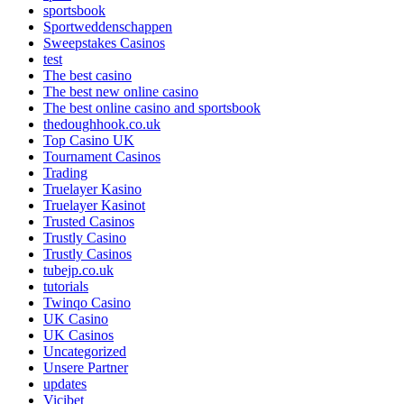
sportsbook
Sportweddenschappen
Sweepstakes Casinos
test
The best casino
The best new online casino
The best online casino and sportsbook
thedoughhook.co.uk
Top Casino UK
Tournament Casinos
Trading
Truelayer Kasino
Truelayer Kasinot
Trusted Casinos
Trustly Casino
Trustly Casinos
tubejp.co.uk
tutorials
Twinqo Casino
UK Casino
UK Casinos
Uncategorized
Unsere Partner
updates
Vicibet