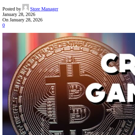
Posted by
Store Manager
January 28, 2026
On January 28, 2026
0