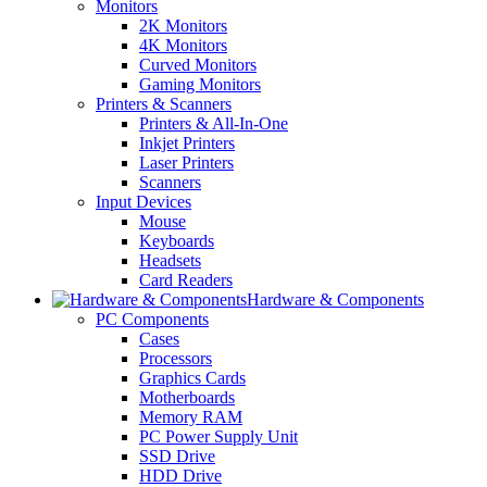
Monitors
2K Monitors
4K Monitors
Curved Monitors
Gaming Monitors
Printers & Scanners
Printers & All-In-One
Inkjet Printers
Laser Printers
Scanners
Input Devices
Mouse
Keyboards
Headsets
Card Readers
Hardware & Components
PC Components
Cases
Processors
Graphics Cards
Motherboards
Memory RAM
PC Power Supply Unit
SSD Drive
HDD Drive