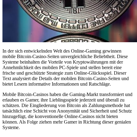
In der sich entwickelnden Welt des Online-Gaming gewinnen
mobile Bitcoin-Casino-Seiten unvergleichliche Beliebtheit. Diese
Systeme beinhalten die Vorteile von Kryptowährungen mit der
Annehmlichkeit des mobilen PC-Spiele und stellen bereit eine
frische und geschützte Strategie zum Online-Glücksspiel. Dieser
Text analysiert die Details der mobilen Bitcoin-Casino-Seiten und
bietet Lesern informative Informationen und Ratschläge.
Mobile Bitcoin-Casinos haben die Gaming-Markt transformiert und
erlauben es Gamer, ihre Lieblingsspiele jederzeit und überall zu
schätzen. Die Eingliederung von Bitcoin als Zahlungsmethode hat
tatsächlich eine Schicht von Anonymität und Sicherheit und Schutz
hinzugefügt, die konventionelle Online-Casinos nicht bieten
können. Als Folge ziehen mehr Gamer in Richtung dieser genialen
Systeme.