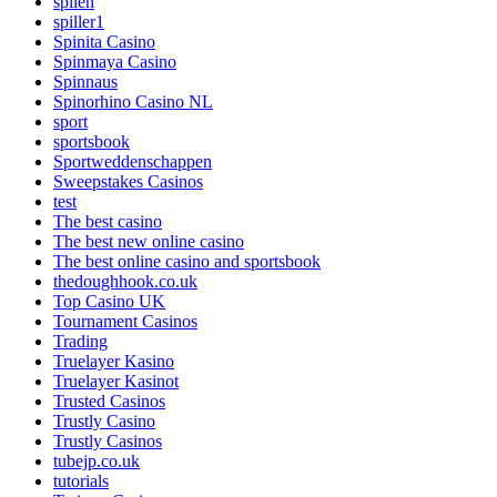
spilen
spiller1
Spinita Casino
Spinmaya Casino
Spinnaus
Spinorhino Casino NL
sport
sportsbook
Sportweddenschappen
Sweepstakes Casinos
test
The best casino
The best new online casino
The best online casino and sportsbook
thedoughhook.co.uk
Top Casino UK
Tournament Casinos
Trading
Truelayer Kasino
Truelayer Kasinot
Trusted Casinos
Trustly Casino
Trustly Casinos
tubejp.co.uk
tutorials