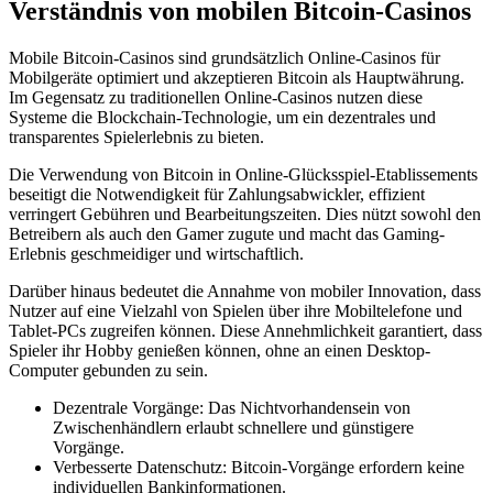
Verständnis von mobilen Bitcoin-Casinos
Mobile Bitcoin-Casinos sind grundsätzlich Online-Casinos für
Mobilgeräte optimiert und akzeptieren Bitcoin als Hauptwährung.
Im Gegensatz zu traditionellen Online-Casinos nutzen diese
Systeme die Blockchain-Technologie, um ein dezentrales und
transparentes Spielerlebnis zu bieten.
Die Verwendung von Bitcoin in Online-Glücksspiel-Etablissements
beseitigt die Notwendigkeit für Zahlungsabwickler, effizient
verringert Gebühren und Bearbeitungszeiten. Dies nützt sowohl den
Betreibern als auch den Gamer zugute und macht das Gaming-
Erlebnis geschmeidiger und wirtschaftlich.
Darüber hinaus bedeutet die Annahme von mobiler Innovation, dass
Nutzer auf eine Vielzahl von Spielen über ihre Mobiltelefone und
Tablet-PCs zugreifen können. Diese Annehmlichkeit garantiert, dass
Spieler ihr Hobby genießen können, ohne an einen Desktop-
Computer gebunden zu sein.
Dezentrale Vorgänge: Das Nichtvorhandensein von
Zwischenhändlern erlaubt schnellere und günstigere
Vorgänge.
Verbesserte Datenschutz: Bitcoin-Vorgänge erfordern keine
individuellen Bankinformationen.