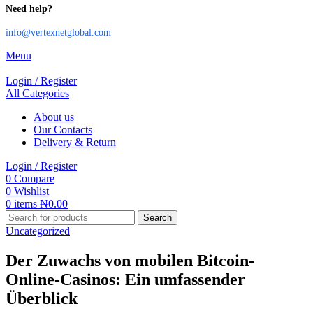
Need help?
info@vertexnetglobal.com
Menu
Login / Register
All Categories
About us
Our Contacts
Delivery & Return
Login / Register
0
Compare
0
Wishlist
0
items
₦
0.00
Search
Uncategorized
Der Zuwachs von mobilen Bitcoin-
Online-Casinos: Ein umfassender
Überblick