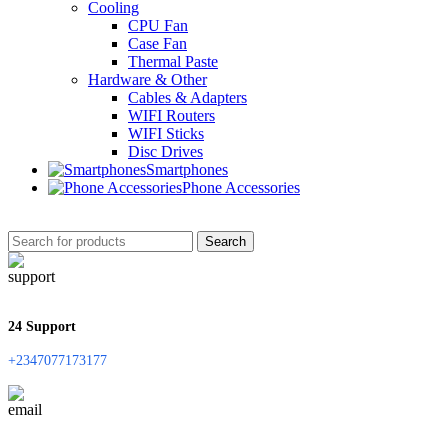
Cooling
CPU Fan
Case Fan
Thermal Paste
Hardware & Other
Cables & Adapters
WIFI Routers
WIFI Sticks
Disc Drives
Smartphones
Phone Accessories
Search
24 Support
+2347077173177