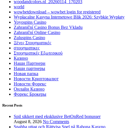
woodandcolors.nl_20260114_170203
world
wowbetdownload – wowbet login for registered
Wypłacalne Kasyna Internetowe Blik 2026: Szybkie Wypłaty
Yoyospins Casino
Zahraniční Casino Bonus Bez Vkladu
Zahraniční Online Casino
Zuluspins Casino
Ξένες Στοιχηματικές
στοιχηματικες
Στοιχηματικές Εξωτερικού
Казино
Наши Партнери
Наши партнеры
Новая папка
Новости Криптовалют
Новости Форекс
Онлайн Казино
Форекс Брокеры
Recent Posts
Spil sikkert med eksklusive BetOnRed bonusser
August 8, 2026
No Comments
Snabba uttag och Rättvisa Spel på Rabona Kasyno