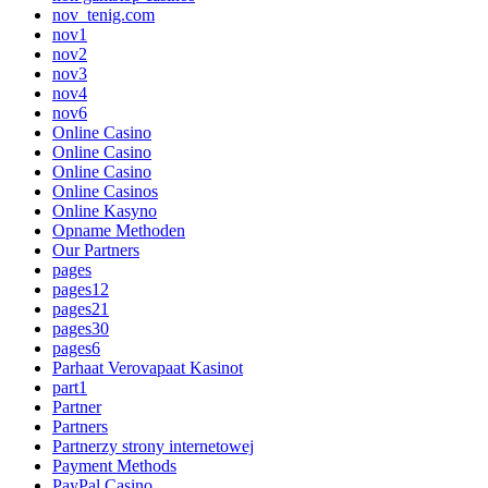
nov_tenig.com
nov1
nov2
nov3
nov4
nov6
Online Casino
Online Casino
Online Casino
Online Casinos
Online Kasyno
Opname Methoden
Our Partners
pages
pages12
pages21
pages30
pages6
Parhaat Verovapaat Kasinot
part1
Partner
Partners
Partnerzy strony internetowej
Payment Methods
PayPal Casino