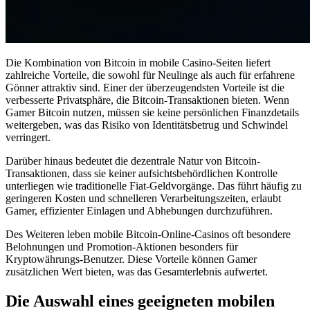
Die Kombination von Bitcoin in mobile Casino-Seiten liefert
zahlreiche Vorteile, die sowohl für Neulinge als auch für erfahrene
Gönner attraktiv sind. Einer der überzeugendsten Vorteile ist die
verbesserte Privatsphäre, die Bitcoin-Transaktionen bieten. Wenn
Gamer Bitcoin nutzen, müssen sie keine persönlichen Finanzdetails
weitergeben, was das Risiko von Identitätsbetrug und Schwindel
verringert.
Darüber hinaus bedeutet die dezentrale Natur von Bitcoin-
Transaktionen, dass sie keiner aufsichtsbehördlichen Kontrolle
unterliegen wie traditionelle Fiat-Geldvorgänge. Das führt häufig zu
geringeren Kosten und schnelleren Verarbeitungszeiten, erlaubt
Gamer, effizienter Einlagen und Abhebungen durchzuführen.
Des Weiteren leben mobile Bitcoin-Online-Casinos oft besondere
Belohnungen und Promotion-Aktionen besonders für
Kryptowährungs-Benutzer. Diese Vorteile können Gamer
zusätzlichen Wert bieten, was das Gesamterlebnis aufwertet.
Die Auswahl eines geeigneten mobilen