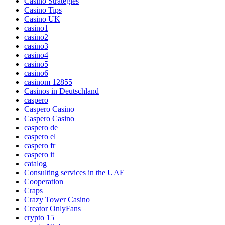
Casino Strategies
Casino Tips
Casino UK
casino1
casino2
casino3
casino4
casino5
casino6
casinom 12855
Casinos in Deutschland
caspero
Caspero Casino
Caspero Casino
caspero de
caspero el
caspero fr
caspero it
catalog
Consulting services in the UAE
Cooperation
Craps
Crazy Tower Сasino
Creator OnlyFans
crypto 15