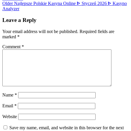
Older
Najlepsze Polskie Kasyna Online ᐈ Styczeń 2026 ᐈ Kasyno
Analyzer
Leave a Reply
Your email address will not be published.
Required fields are
marked
*
Comment
*
Name
*
Email
*
Website
Save my name, email, and website in this browser for the next