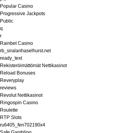
Popular Casino
Progressive Jackpots
Public
q
r
Rainbet Casino
rb_siralanhaselhurst.net
ready_text
Rekisteröimättömät Nettikasinot
Reload Bonuses
Reveryplay
reviews
Revolut Nettikasinot
Ringospin Casino
Roulette
RTP Slots
ru6405_fen702190x4
Safe Gambling