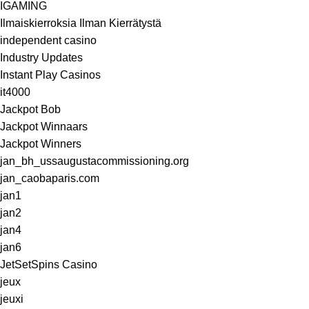
IGAMING
Ilmaiskierroksia Ilman Kierrätystä
independent casino
Industry Updates
Instant Play Casinos
it4000
Jackpot Bob
Jackpot Winnaars
Jackpot Winners
jan_bh_ussaugustacommissioning.org
jan_caobaparis.com
jan1
jan2
jan4
jan6
JetSetSpins Casino
jeux
jeuxi