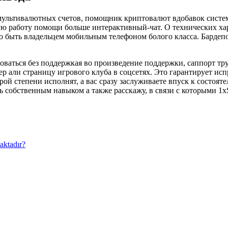
мультивалютных счетов, помощник криптовалют вдобавок систе
ную работу помощи больше интерактивный-чат. О технических ха
о быть владельцем мобильным телефоном болого класса. Бардеп
ваться без поддержкая во произведение поддержки, саппорт тр
р али страницу игрового клуба в соцсетях. Это гарантирует исп
рой степени исполнят, а вас сразу заслуживаете впуск к состоят
сь собственным навыком а также расскажу, в связи с которыми 1
aktadır?