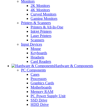
Monitors
2K Monitors
4K Monitors
Curved Monitors
Gaming Monitors
Printers & Scanners
Printers & All-In-One
Inkjet Printers
Laser Printers
Scanners
Input Devices
Mouse
Keyboards
Headsets
Card Readers
Hardware & Components
PC Components
Cases
Processors
Graphics Cards
Motherboards
Memory RAM
PC Power Supply Unit
SSD Drive
HDD Drive