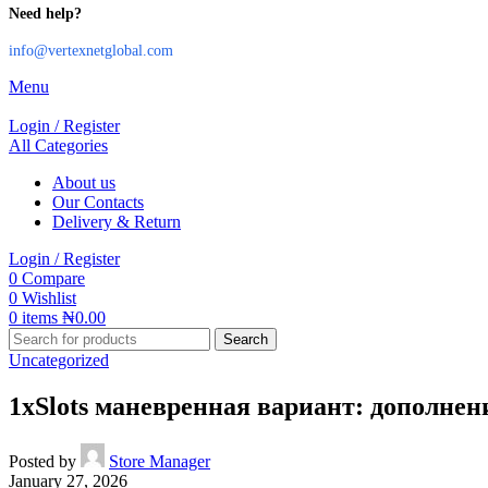
Need help?
info@vertexnetglobal.com
Menu
Login / Register
All Categories
About us
Our Contacts
Delivery & Return
Login / Register
0
Compare
0
Wishlist
0
items
₦
0.00
Search
Uncategorized
1xSlots маневренная вариант: дополнени
Posted by
Store Manager
January 27, 2026