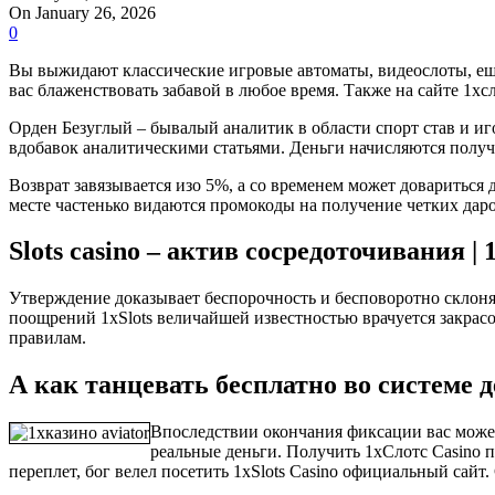
On January 26, 2026
0
Вы выжидают классические игровые автоматы, видеослоты, ещ
вас блаженствовать забавой в любое время. Также на сайте 1x
Орден Безуглый – бывалый аналитик в области спорт став и и
вдобавок аналитическими статьями. Деньги начисляются получи
Возврат завязывается изо 5%, а со временем может довариться 
месте частенько видаются промокоды на получение четких даро
Slots casino – актив сосредоточивания | 
Утверждение доказывает беспорочность и бесповоротно склон
поощрений 1xSlots величайшей известностью врачуется закрас
правилам.
А как танцевать бесплатно во системе 
Впоследствии окончания фиксации вас может
реальные деньги. Получить 1хСлотс Casino
переплет, бог велел посетить 1xSlots Casino официальный сайт