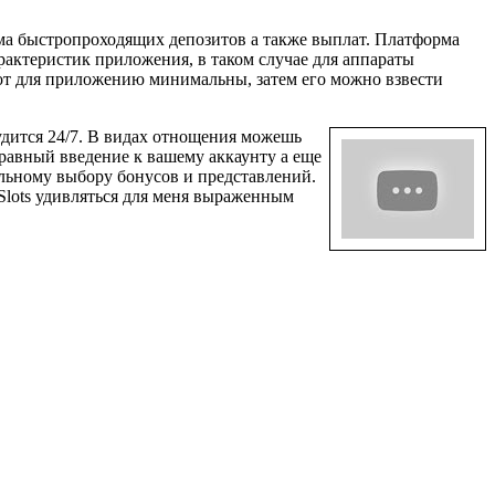
ма быстропроходящих депозитов а также выплат. Платформа
рактеристик приложения, в таком случае для аппараты
от для приложению минимальны, затем его можно взвести
удится 24/7. В видах отнощения можешь
равный введение к вашему аккаунту а еще
ельному выбору бонусов и представлений.
xSlots удивляться для меня выраженным