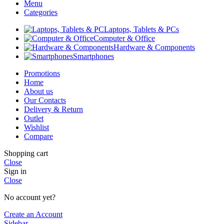
Menu
Categories
Laptops, Tablets & PCs
Computer & Office
Hardware & Components
Smartphones
Promotions
Home
About us
Our Contacts
Delivery & Return
Outlet
Wishlist
Compare
Shopping cart
Close
Sign in
Close
No account yet?
Create an Account
Sidebar