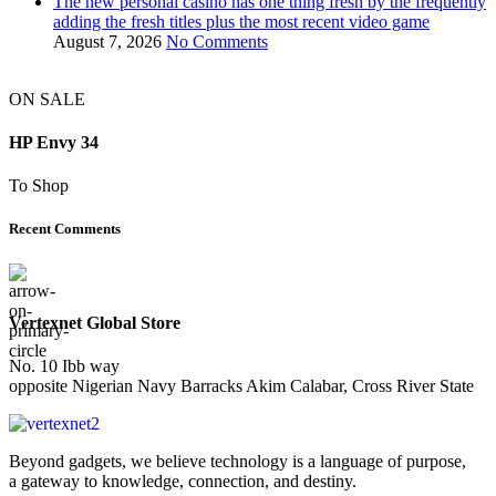
The new personal casino has one thing fresh by the frequently
adding the fresh titles plus the most recent video game
August 7, 2026
No Comments
ON SALE
HP Envy 34
To Shop
Recent Comments
Vertexnet Global Store
No. 10 Ibb way
opposite Nigerian Navy Barracks Akim Calabar, Cross River State
Beyond gadgets, we believe technology is a language of purpose,
a gateway to knowledge, connection, and destiny.