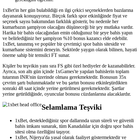
1xBet'in her gün bulabildiği en ilgi çekici seçeneklerden bazılarına
dayanarak konuşuyoruz. Birçok farklı spor etkinliğinde fiyat ve
seçenek sayısı bakımından farklılık gösterir, bu nedenle her
kumarbazın şampiyon olacağını düşüneceği bir şey mutlaka vardır.
Harika bir bahis olacağından emin olduğunuz bir şeye bahis yapın
ve belirlediğiniz her şampiyon %10 bonus kazancı elde edebilir.
1xBet, tanınmış ve popüler bir çevrimiçi spor bahis sitesidir ve
kumarhane sistemini deneyin. Sektörde yaygın olarak bilinen, hayati
öneme sahip bir temsilci FT sunar.
Kişiler bu teşvikin yanı sıra FS gibi özel hediyeler de kazanabilirler.
Ayrıca, son altı gün içinde 1xGames'te yapılan bahislerin toplam
tutarının INR'nin üzerinde olması gerekmektedir. Bonusun 35x
çevrim şartı bulunmaktadır ve bu şartın bonusu etkinleştirdikten
sonraki 48 saat içinde yerine getirilmesi gerekmektedir. Şartlar
yerine getirildiğinde, oyuncular bonusu cüzdanlarına alacaklardır.
Selamlama Teşviki
1xBet, desteklediğiniz spor dallarında uzun süreli ve güvenli
bahis imkanı sunarak, tüm Kanadalılar için doğru spor bahis
sitesi olma özelliğini taşıyor.
1xBet, Nijerya'da yasal olarak faaliyet göstermektedir ve