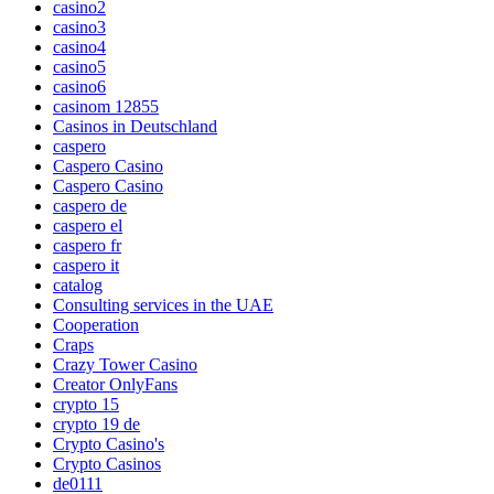
casino2
casino3
casino4
casino5
casino6
casinom 12855
Casinos in Deutschland
caspero
Caspero Casino
Caspero Casino
caspero de
caspero el
caspero fr
caspero it
catalog
Consulting services in the UAE
Cooperation
Craps
Crazy Tower Сasino
Creator OnlyFans
crypto 15
crypto 19 de
Crypto Casino's
Crypto Casinos
de0111