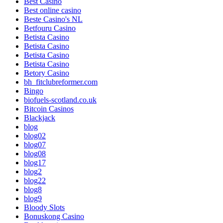
Best Casino
Best online casino
Beste Casino's NL
Betfouru Casino
Betista Casino
Betista Casino
Betista Casino
Betista Casino
Betory Casino
bh_fitclubreformer.com
Bingo
biofuels-scotland.co.uk
Bitcoin Casinos
Blackjack
blog
blog02
blog07
blog08
blog17
blog2
blog22
blog8
blog9
Bloody Slots
Bonuskong Casino