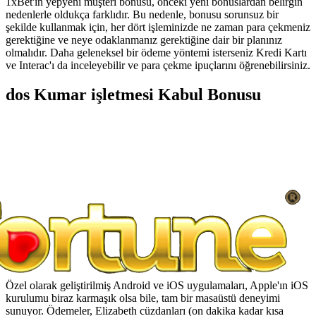
1xBet'in yepyeni müşteri bonusu, önceki yeni bonuslardan belirgin
nedenlerle oldukça farklıdır. Bu nedenle, bonusu sorunsuz bir
şekilde kullanmak için, her dört işleminizde ne zaman para çekmeniz
gerektiğine ve neye odaklanmanız gerektiğine dair bir planınız
olmalıdır. Daha geleneksel bir ödeme yöntemi isterseniz Kredi Kartı
ve Interac'ı da inceleyebilir ve para çekme ipuçlarını öğrenebilirsiniz.
dos Kumar işletmesi Kabul Bonusu
Özel olarak geliştirilmiş Android ve iOS uygulamaları, Apple'ın iOS
kurulumu biraz karmaşık olsa bile, tam bir masaüstü deneyimi
sunuyor. Ödemeler, Elizabeth cüzdanları (on dakika kadar kısa