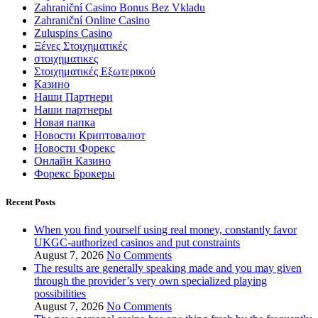
Zahraniční Casino Bonus Bez Vkladu
Zahraniční Online Casino
Zuluspins Casino
Ξένες Στοιχηματικές
στοιχηματικες
Στοιχηματικές Εξωτερικού
Казино
Наши Партнери
Наши партнеры
Новая папка
Новости Криптовалют
Новости Форекс
Онлайн Казино
Форекс Брокеры
Recent Posts
When you find yourself using real money, constantly favor
UKGC-authorized casinos and put constraints
August 7, 2026
No Comments
The results are generally speaking made and you may given
through the provider’s very own specialized playing
possibilities
August 7, 2026
No Comments