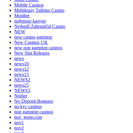
Mobile Casinos
Mobilepay Talletus Casino
Mostbet
najlepsze kasyno
Nejlepší Zahraniční Casino
NEW
new casino gamstop
New Casinos UK
new non gamstop casinos
New Slot Releases
news
news10
news12
news15
NEWS2
news25
NEWS3
Nixbet
No Deposit Bonuses
no kyc casinos
non gamstop casinos
nov_tenig.com
nov1
nov2