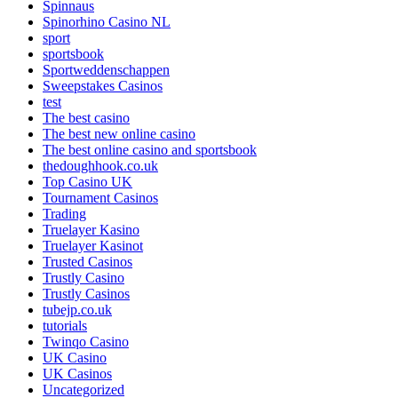
Spinnaus
Spinorhino Casino NL
sport
sportsbook
Sportweddenschappen
Sweepstakes Casinos
test
The best casino
The best new online casino
The best online casino and sportsbook
thedoughhook.co.uk
Top Casino UK
Tournament Casinos
Trading
Truelayer Kasino
Truelayer Kasinot
Trusted Casinos
Trustly Casino
Trustly Casinos
tubejp.co.uk
tutorials
Twinqo Casino
UK Casino
UK Casinos
Uncategorized