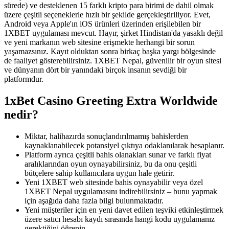
sürede) ve desteklenen 15 farklı kripto para birimi de dahil olmak
üzere çeşitli seçeneklerle hızlı bir şekilde gerçekleştiriliyor. Evet,
Android veya Apple'ın iOS ürünleri üzerinden erişilebilen bir
1XBET uygulaması mevcut. Hayır, şirket Hindistan'da yasaklı değil
ve yeni markanın web sitesine erişmekte herhangi bir sorun
yaşamazsınız. Kayıt olduktan sonra birkaç başka yargı bölgesinde
de faaliyet gösterebilirsiniz. 1XBET Nepal, güvenilir bir oyun sitesi
ve dünyanın dört bir yanındaki birçok insanın sevdiği bir
platformdur.
1xBet Casino Greeting Extra Worldwide
nedir?
Miktar, halihazırda sonuçlandırılmamış bahislerden
kaynaklanabilecek potansiyel çıktıya odaklanılarak hesaplanır.
Platform ayrıca çeşitli bahis olanakları sunar ve farklı fiyat
aralıklarından oyun oynayabilirsiniz, bu da onu çeşitli
bütçelere sahip kullanıcılara uygun hale getirir.
Yeni 1XBET web sitesinde bahis oynayabilir veya özel
1XBET Nepal uygulamasını indirebilirsiniz – bunu yapmak
için aşağıda daha fazla bilgi bulunmaktadır.
Yeni müşteriler için en yeni davet edilen teşviki etkinleştirmek
üzere satıcı hesabı kaydı sırasında hangi kodu uygulamanız
gerektiğini öğrenin.