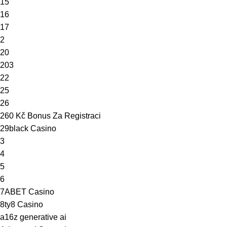
15
16
17
2
20
203
22
25
26
260 Kč Bonus Za Registraci
29black Casino
3
4
5
6
7ABET Casino
8ty8 Casino
a16z generative ai