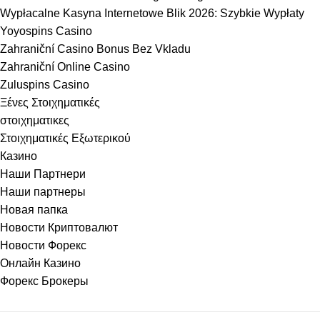
Wypłacalne Kasyna Internetowe Blik 2026: Szybkie Wypłaty
Yoyospins Casino
Zahraniční Casino Bonus Bez Vkladu
Zahraniční Online Casino
Zuluspins Casino
Ξένες Στοιχηματικές
στοιχηματικες
Στοιχηματικές Εξωτερικού
Казино
Наши Партнери
Наши партнеры
Новая папка
Новости Криптовалют
Новости Форекс
Онлайн Казино
Форекс Брокеры