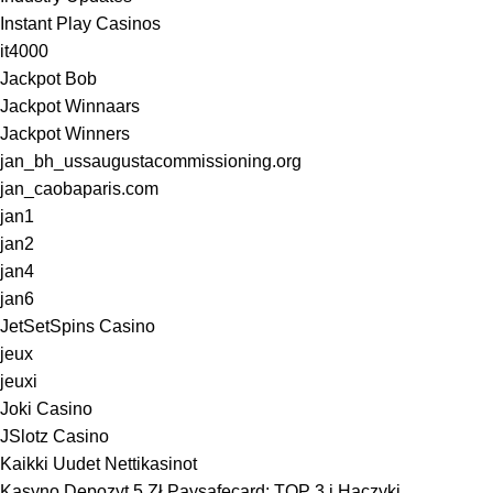
Instant Play Casinos
it4000
Jackpot Bob
Jackpot Winnaars
Jackpot Winners
jan_bh_ussaugustacommissioning.org
jan_caobaparis.com
jan1
jan2
jan4
jan6
JetSetSpins Casino
jeux
jeuxi
Joki Casino
JSlotz Casino
Kaikki Uudet Nettikasinot
Kasyno Depozyt 5 Zł Paysafecard: TOP 3 i Haczyki