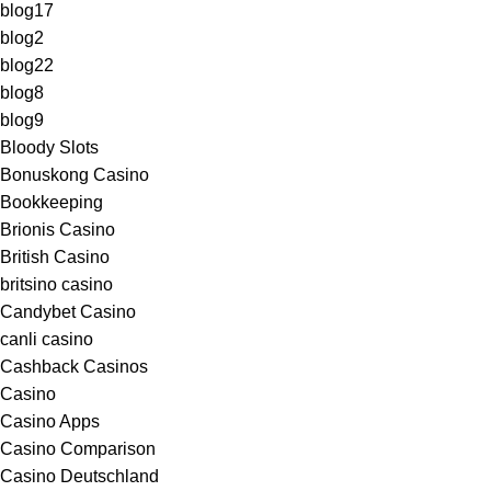
blog17
blog2
blog22
blog8
blog9
Bloody Slots
Bonuskong Casino
Bookkeeping
Brionis Casino
British Casino
britsino casino
Candybet Casino
canli casino
Cashback Casinos
Casino
Casino Apps
Casino Comparison
Casino Deutschland