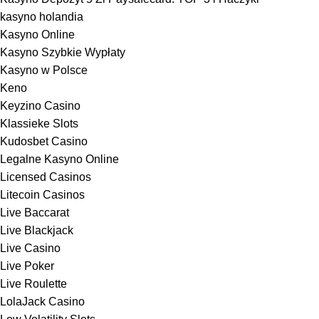
kasyno holandia
Kasyno Online
Kasyno Szybkie Wypłaty
Kasyno w Polsce
Keno
Keyzino Casino
Klassieke Slots
Kudosbet Casino
Legalne Kasyno Online
Licensed Casinos
Litecoin Casinos
Live Baccarat
Live Blackjack
Live Casino
Live Poker
Live Roulette
LolaJack Casino