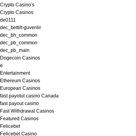
Crypto Casino's
Crypto Casinos
de0111
dec_bettilt-guvenlir
dec_bh_common
dec_pb_common
dec_pb_main
Dogecoin Casinos
e
Entertainment
Ethereum Casinos
European Casinos
fast payotut casino Canada
fast payout casino
Fast Withdrawal Casinos
Featured Casinos
Felicebet
Felicebet Casino