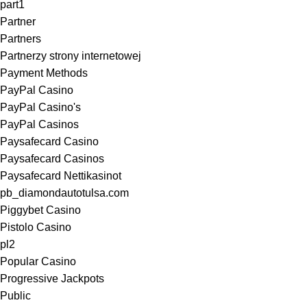
part1
Partner
Partners
Partnerzy strony internetowej
Payment Methods
PayPal Casino
PayPal Casino's
PayPal Casinos
Paysafecard Casino
Paysafecard Casinos
Paysafecard Nettikasinot
pb_diamondautotulsa.com
Piggybet Casino
Pistolo Casino
pl2
Popular Casino
Progressive Jackpots
Public