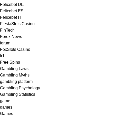
Felicebet DE
Felicebet ES
Felicebet IT
FiestaSlots Casino
FinTech
Forex News
forum
FoxSlots Casino
fr1
Free Spins
Gambling Laws
Gambling Myths
gambling platform
Gambling Psychology
Gambling Statistics
game
games
Games