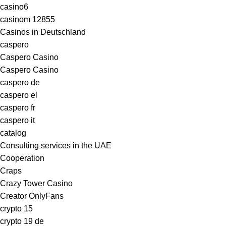
casino6
casinom 12855
Casinos in Deutschland
caspero
Caspero Casino
Caspero Casino
caspero de
caspero el
caspero fr
caspero it
catalog
Consulting services in the UAE
Cooperation
Craps
Crazy Tower Сasino
Creator OnlyFans
crypto 15
crypto 19 de