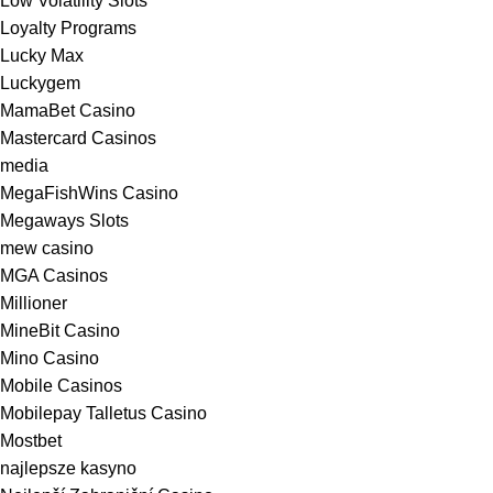
Low Volatility Slots
Loyalty Programs
Lucky Max
Luckygem
MamaBet Casino
Mastercard Casinos
media
MegaFishWins Casino
Megaways Slots
mew casino
MGA Casinos
Millioner
MineBit Casino
Mino Casino
Mobile Casinos
Mobilepay Talletus Casino
Mostbet
najlepsze kasyno