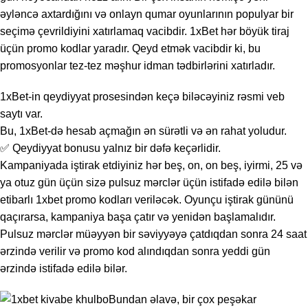
əyləncə axtardığını və onlayn qumar oyunlarının populyar bir
seçimə çevrildiyini xatırlamaq vacibdir. 1xBet hər böyük tiraj
üçün promo kodlar yaradır. Qeyd etmək vacibdir ki, bu
promosyonlar tez-tez məşhur idman tədbirlərini xatırladır.
1xBet-in qeydiyyat prosesindən keçə biləcəyiniz rəsmi veb
saytı var.
Bu, 1xBet-də hesab açmağın ən sürətli və ən rahat yoludur.
✅ Qeydiyyat bonusu yalnız bir dəfə keçərlidir.
Kampaniyada iştirak etdiyiniz hər beş, on, on beş, iyirmi, 25 və
ya otuz gün üçün sizə pulsuz mərclər üçün istifadə edilə bilən
etibarlı 1xbet promo kodları veriləcək. Oyunçu iştirak gününü
qaçırarsa, kampaniya başa çatır və yenidən başlamalıdır.
Pulsuz mərclər müəyyən bir səviyyəyə çatdıqdan sonra 24 saat
ərzində verilir və promo kod alındıqdan sonra yeddi gün
ərzində istifadə edilə bilər.
Bundan əlavə, bir çox peşəkar