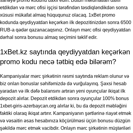
sahəyə promo kodunu daxil edin. Bütün məlumatları daxil
etdikdən və mərc ofisi işçisi tərəfindən təsdiqləndikdən sonra
xüsusi mükafat almaq hüququnuz olacaq. 1xBet promo
kodunda qeydiyyatdan keçərkən ilk depozitinizdən sonra 6500
RUB-a qədər qazanacaqsınız. Onlayn mərc ofisi qeydiyyatdan
dərhal sonra bonusu almaq seçimini təklif edir.
1xBet.kz saytında qeydiyyatdan keçərkən
promo kodu necə tətbiq edə bilərəm?
Kampaniyalar mərc şirkətinin rəsmi saytında reklam olunur və
biz onları bonuslar səhifəmizdə də vurğulayırıq. Şəxsi hesab
yaradan və ilk dəfə balansını artıran yeni oyunçular ikiqat ilk
depozit alırlar. Depozit etdikdən sonra oyunçular 100% bonus
1xbet-giris-azerbaycan.org
alırlar ki, bu da depozit məbləğini
faktiki olaraq ikiqat artırır. Kampaniyanın şərtlərinə riayət etmək
və vəsaitin əsas hesabınıza köçürülməsi üçün bonusu düzgün
şəkildə mərc etmək vacibdir. Onlayn mərc şirkətinin müştəriləri