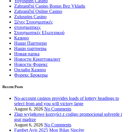
Yoyospins Casino
Zahraniční Casino Bonus Bez Vkladu
Zahraniční Online Casino
Zuluspins Casino
Ξένες Στοιχηματικές
στοιχηματικες
Στοιχηματικές Εξωτερικού
Казино
Наши Партнери
Наши партнеры
Новая папка
Новости Криптовалют
Новости Форекс
Онлайн Казино
Форекс Брокеры
Recent Posts
No-account casinos provides loads of lottery headings to
select from and you will victory large
August 6, 2026
No Comments
Złap wyjątkowe korzyści z codigo promocional solverde i
graj mądrze
August 6, 2026
No Comments
Fambet Avis 2025 Mon Bilan Sincère