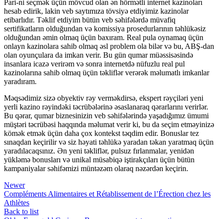
Pari-ni seçmək üçün mövcud olan ən hörmətli internet kazinoları
hesab edirik, lakin veb saytımıza tövsiyə etdiyimiz kazinolar
etibarlıdır. Təklif etdiyim bütün veb səhifələrdə müvafiq
sertifikatların olduğundan və komissiya prosedurlarının təhlükəsiz
olduğundan əmin olmaq üçün baxıram. Real pula oynamaq üçün
onlayn kazinolara sahib olmaq əsl problem ola bilər və bu, ABŞ-dan
olan oyunçulara da imkan verir. Bu gün qumar müəssisəsində
insanlara icazə verirəm və sonra internetdə nüfuzlu real pul
kazinolarına sahib olmaq üçün təkliflər verərək məlumatlı imkanlar
yaradıram.
Məqsədimiz sizə obyektiv rəy verməkdirsə, ekspert rəyçiləri yeni
yerli kazino rəyindəki təcrübələrinə əsaslanaraq qərarlarını verirlər.
Bu qərar, qumar biznesinizin veb səhifələrində yaşadığımız ümumi
müştəri təcrübəsi haqqında məlumat verir ki, bu da seçim etməyinizə
kömək etmək üçün daha çox kontekst təqdim edir. Bonuslar tez
sınaqdan keçirilir və siz həyati təhlükə yaradan təkan yaratmaq üçün
yaradılacaqsınız. Ən yeni təkliflər, pulsuz fırlanmalar, yenidən
yükləmə bonusları və unikal müsabiqə iştirakçıları üçün bütün
kampaniyalar səhifəmizi müntəzəm olaraq nəzərdən keçirin.
Newer
Compléments Alimentaires et Rétablissement de l’Érection chez les
Athlètes
Back to list