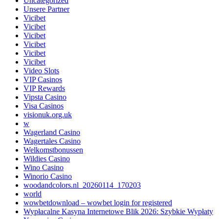
Uncategorized
Unsere Partner
Vicibet
Vicibet
Vicibet
Vicibet
Vicibet
Vicibet
Video Slots
VIP Casinos
VIP Rewards
Vipsta Casino
Visa Casinos
visionuk.org.uk
w
Wagerland Casino
Wagertales Casino
Welkomstbonussen
Wildies Casino
Wino Casino
Winorio Casino
woodandcolors.nl_20260114_170203
world
wowbetdownload – wowbet login for registered
Wypłacalne Kasyna Internetowe Blik 2026: Szybkie Wypłaty