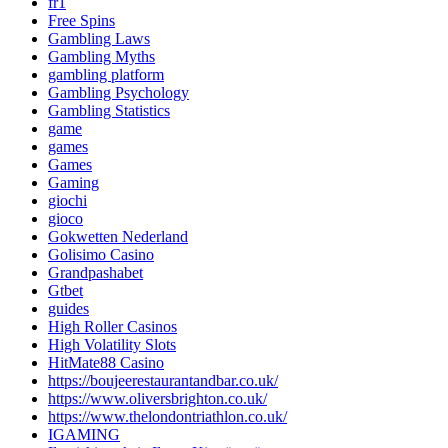
fr1
Free Spins
Gambling Laws
Gambling Myths
gambling platform
Gambling Psychology
Gambling Statistics
game
games
Games
Gaming
giochi
gioco
Gokwetten Nederland
Golisimo Casino
Grandpashabet
Gtbet
guides
High Roller Casinos
High Volatility Slots
HitMate88 Casino
https://boujeerestaurantandbar.co.uk/
https://www.oliversbrighton.co.uk/
https://www.thelondontriathlon.co.uk/
IGAMING