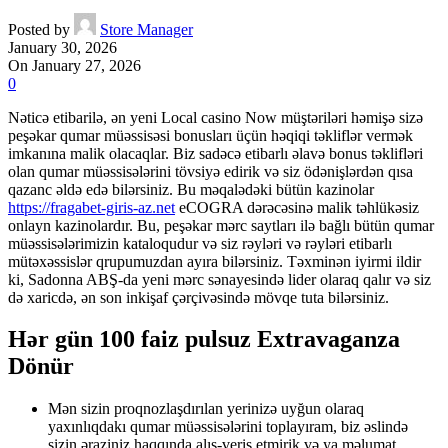
Posted by
Store Manager
January 30, 2026
On January 27, 2026
0
Nəticə etibarilə, ən yeni Local casino Now müştəriləri həmişə sizə
peşəkar qumar müəssisəsi bonusları üçün həqiqi təkliflər vermək
imkanına malik olacaqlar. Biz sadəcə etibarlı əlavə bonus təklifləri
olan qumar müəssisələrini tövsiyə edirik və siz ödənişlərdən qısa
qazanc əldə edə bilərsiniz. Bu məqalədəki bütün kazinolar
https://fragabet-giris-az.net
eCOGRA dərəcəsinə malik təhlükəsiz
onlayn kazinolardır.
Bu, peşəkar mərc saytları ilə bağlı bütün qumar
müəssisələrimizin kataloqudur və siz rəyləri və rəyləri etibarlı
mütəxəssislər qrupumuzdan ayıra bilərsiniz. Təxminən iyirmi ildir
ki, Sadonna ABŞ-da yeni mərc sənayesində lider olaraq qalır və siz
də xaricdə, ən son inkişaf çərçivəsində mövqe tuta bilərsiniz.
Hər gün 100 faiz pulsuz Extravaganza
Dönür
Mən sizin proqnozlaşdırılan yerinizə uyğun olaraq
yaxınlıqdakı qumar müəssisələrini toplayıram, biz əslində
sizin əraziniz haqqında alış-veriş etmirik və ya məlumat