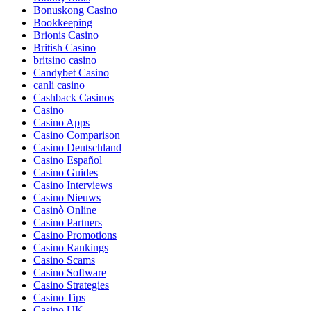
Bonuskong Casino
Bookkeeping
Brionis Casino
British Casino
britsino casino
Candybet Casino
canli casino
Cashback Casinos
Casino
Casino Apps
Casino Comparison
Casino Deutschland
Casino Español
Casino Guides
Casino Interviews
Casino Nieuws
Casinò Online
Casino Partners
Casino Promotions
Casino Rankings
Casino Scams
Casino Software
Casino Strategies
Casino Tips
Casino UK