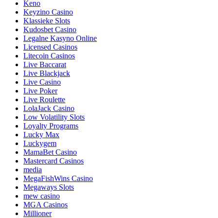
Keno
Keyzino Casino
Klassieke Slots
Kudosbet Casino
Legalne Kasyno Online
Licensed Casinos
Litecoin Casinos
Live Baccarat
Live Blackjack
Live Casino
Live Poker
Live Roulette
LolaJack Casino
Low Volatility Slots
Loyalty Programs
Lucky Max
Luckygem
MamaBet Casino
Mastercard Casinos
media
MegaFishWins Casino
Megaways Slots
mew casino
MGA Casinos
Millioner