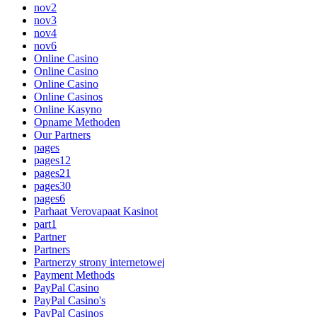
nov2
nov3
nov4
nov6
Online Casino
Online Casino
Online Casino
Online Casinos
Online Kasyno
Opname Methoden
Our Partners
pages
pages12
pages21
pages30
pages6
Parhaat Verovapaat Kasinot
part1
Partner
Partners
Partnerzy strony internetowej
Payment Methods
PayPal Casino
PayPal Casino's
PayPal Casinos