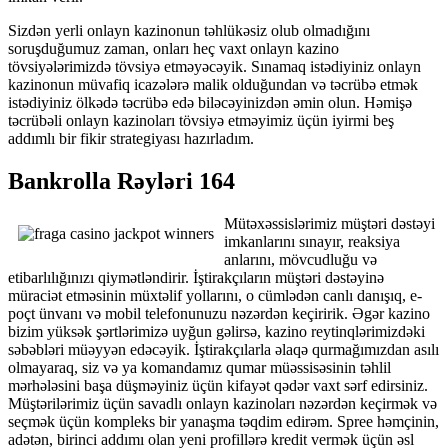
Sizdən yerli onlayn kazinonun təhlükəsiz olub olmadığını
soruşduğumuz zaman, onları heç vaxt onlayn kazino
tövsiyələrimizdə tövsiyə etməyəcəyik. Sınamaq istədiyiniz onlayn
kazinonun müvafiq icazələrə malik olduğundan və təcrübə etmək
istədiyiniz ölkədə təcrübə edə biləcəyinizdən əmin olun. Həmişə
təcrübəli onlayn kazinoları tövsiyə etməyimiz üçün iyirmi beş
addımlı bir fikir strategiyası hazırladım.
Bankrolla Rəyləri 164
Mütəxəssislərimiz müştəri dəstəyi
imkanlarını sınayır, reaksiya
anlarını, mövcudluğu və
etibarlılığınızı qiymətləndirir. İştirakçıların müştəri dəstəyinə
müraciət etməsinin müxtəlif yollarını, o cümlədən canlı danışıq, e-
poçt ünvanı və mobil telefonunuzu nəzərdən keçiririk. Əgər kazino
bizim yüksək şərtlərimizə uyğun gəlirsə, kazino reytinqlərimizdəki
səbəbləri müəyyən edəcəyik. İştirakçılarla əlaqə qurmağımızdan asılı
olmayaraq, siz və ya komandamız qumar müəssisəsinin təhlil
mərhələsini başa düşməyiniz üçün kifayət qədər vaxt sərf edirsiniz.
Müştərilərimiz üçün savadlı onlayn kazinoları nəzərdən keçirmək və
seçmək üçün kompleks bir yanaşma təqdim edirəm. Spree həmçinin,
adətən, birinci addımı olan yeni profillərə kredit vermək üçün əsl