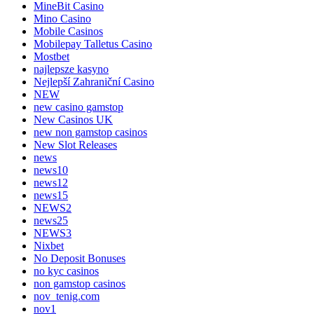
MineBit Casino
Mino Casino
Mobile Casinos
Mobilepay Talletus Casino
Mostbet
najlepsze kasyno
Nejlepší Zahraniční Casino
NEW
new casino gamstop
New Casinos UK
new non gamstop casinos
New Slot Releases
news
news10
news12
news15
NEWS2
news25
NEWS3
Nixbet
No Deposit Bonuses
no kyc casinos
non gamstop casinos
nov_tenig.com
nov1