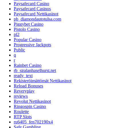
Paysafecard Casino
Paysafecard Casinos
Paysafecard Nettikasinot
pb_diamondautotulsa.com
Piggybet Casino
Pistolo Casino
pl2
Popular Casino
Progressive Jackpots
Public
q
r
Rainbet Casino
rb_siralanhaselhurst.net
ready_text
Rekisteröimättömät Nettikasinot
Reload Bonuses
Reveryplay
reviews
Revolut Nettikasinot
Ringospin Casino
Roulette
RTP Slots
ru6405_fen702190x4
Safe Gambling