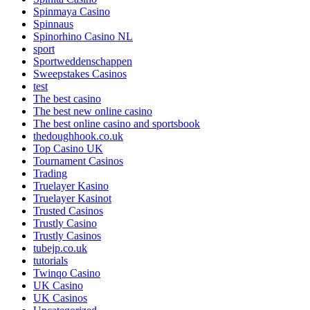
Spinmaya Casino
Spinnaus
Spinorhino Casino NL
sport
Sportweddenschappen
Sweepstakes Casinos
test
The best casino
The best new online casino
The best online casino and sportsbook
thedoughhook.co.uk
Top Casino UK
Tournament Casinos
Trading
Truelayer Kasino
Truelayer Kasinot
Trusted Casinos
Trustly Casino
Trustly Casinos
tubejp.co.uk
tutorials
Twinqo Casino
UK Casino
UK Casinos