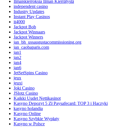
Ilmaiskierroksia Ilman Kierrätystä
independent casino
Industry Updates
Instant Play Casinos
it4000
Jackpot Bob
Jackpot Winnaars
Jackpot Winners
jan_bh_ussaugustacommissioning.org
jan_caobaparis.com
jan1
jan2
jan4
jan6
JetSetSpins Casino
jeux
jeuxi
Joki Casino
JSlotz Casino
Kaikki Uudet Nettikasinot
Kasyno Depozyt 5 Zł Paysafecard: TOP 3 i Haczyki
kasyno holandia
Kasyno Online
Kasyno Szybkie Wypłaty
Kasyno w Polsce