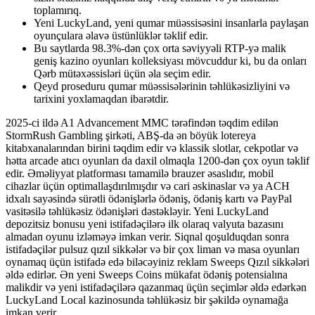
toplamırıq.
Yeni LuckyLand, yeni qumar müəssisəsini insanlarla paylaşan
oyunçulara əlavə üstünlüklər təklif edir.
Bu saytlarda 98.3%-dən çox orta səviyyəli RTP-yə malik
geniş kazino oyunları kolleksiyası mövcuddur ki, bu da onları
Qərb mütəxəssisləri üçün əla seçim edir.
Qeyd proseduru qumar müəssisələrinin təhlükəsizliyini və
tarixini yoxlamaqdan ibarətdir.
2025-ci ildə A1 Advancement MMC tərəfindən təqdim edilən
StormRush Gambling şirkəti, ABŞ-da ən böyük lotereya
kitabxanalarından birini təqdim edir və klassik slotlar, cekpotlar və
hətta arcade atıcı oyunları da daxil olmaqla 1200-dən çox oyun təklif
edir. Əməliyyat platforması tamamilə brauzer əsaslıdır, mobil
cihazlar üçün optimallaşdırılmışdır və cari əskinaslar və ya ACH
idxalı sayəsində sürətli ödənişlərlə ödəniş, ödəniş kartı və PayPal
vasitəsilə təhlükəsiz ödənişləri dəstəkləyir. Yeni LuckyLand
depozitsiz bonusu yeni istifadəçilərə ilk olaraq valyuta bazasını
almadan oyunu izləməyə imkan verir. Siqnal qoşulduqdan sonra
istifadəçilər pulsuz qızıl sikkələr və bir çox liman və masa oyunları
oynamaq üçün istifadə edə biləcəyiniz reklam Sweeps Qızıl sikkələri
əldə edirlər. Ən yeni Sweeps Coins mükafat ödəniş potensialına
malikdir və yeni istifadəçilərə qazanmaq üçün seçimlər əldə edərkən
LuckyLand Local kazinosunda təhlükəsiz bir şəkildə oynamağa
imkan verir.