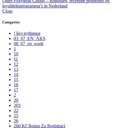
Older
Foxygold Casino – Bonussen, recentste promoties en
loyaliteitsprogramma’s in Nederland
Close
Categories
! Без рубрики
03_07_EN_AKS
08_07_en_work
1
10
11
12
13
14
15
16
17
2
20
203
22
25
26
260 Kč Bonus Za Registraci