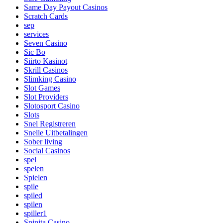
Same Day Payout Casinos
Scratch Cards
sep
services
Seven Casino
Sic Bo
Siirto Kasinot
Skrill Casinos
Slimking Casino
Slot Games
Slot Providers
Slotosport Casino
Slots
Snel Registreren
Snelle Uitbetalingen
Sober living
Social Casinos
spel
spelen
Spielen
spile
spiled
spilen
spiller1
Spinita Casino