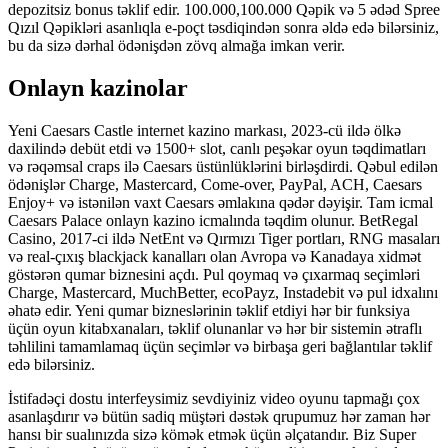
depozitsiz bonus təklif edir. 100.000,100.000 Qəpik və 5 ədəd Spree
Qızıl Qəpikləri asanlıqla e-poçt təsdiqindən sonra əldə edə bilərsiniz,
bu da sizə dərhal ödənişdən zövq almağa imkan verir.
Onlayn kazinolar
Yeni Caesars Castle internet kazino markası, 2023-cü ildə ölkə
daxilində debüt etdi və 1500+ slot, canlı peşəkar oyun təqdimatları
və rəqəmsal craps ilə Caesars üstünlüklərini birləşdirdi. Qəbul edilən
ödənişlər Charge, Mastercard, Come-over, PayPal, ACH, Caesars
Enjoy+ və istənilən vaxt Caesars əmlakına qədər dəyişir. Tam icmal
Caesars Palace onlayn kazino icmalında təqdim olunur. BetRegal
Casino, 2017-ci ildə NetEnt və Qırmızı Tiger portları, RNG masaları
və real-çıxış blackjack kanalları olan Avropa və Kanadaya xidmət
göstərən qumar biznesini açdı. Pul qoymaq və çıxarmaq seçimləri
Charge, Mastercard, MuchBetter, ecoPayz, Instadebit və pul idxalını
əhatə edir. Yeni qumar bizneslərinin təklif etdiyi hər bir funksiya
üçün oyun kitabxanaları, təklif olunanlar və hər bir sistemin ətraflı
təhlilini tamamlamaq üçün seçimlər və birbaşa geri bağlantılar təklif
edə bilərsiniz.
İstifadəçi dostu interfeysimiz sevdiyiniz video oyunu tapmağı çox
asanlaşdırır və bütün sadiq müştəri dəstək qrupumuz hər zaman hər
hansı bir sualınızda sizə kömək etmək üçün əlçatandır. Biz Super