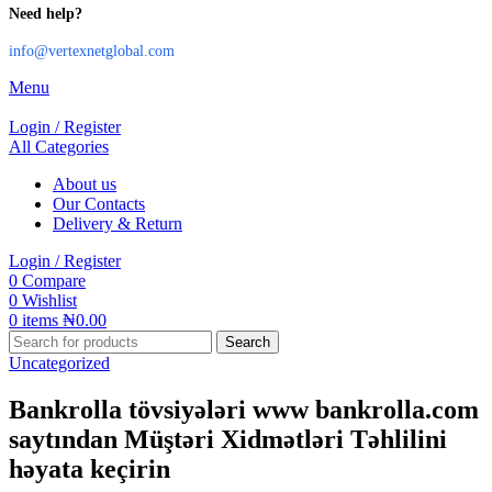
Need help?
info@vertexnetglobal.com
Menu
Login / Register
All Categories
About us
Our Contacts
Delivery & Return
Login / Register
0
Compare
0
Wishlist
0
items
₦
0.00
Search
Uncategorized
Bankrolla tövsiyələri www bankrolla.com
saytından Müştəri Xidmətləri Təhlilini
həyata keçirin