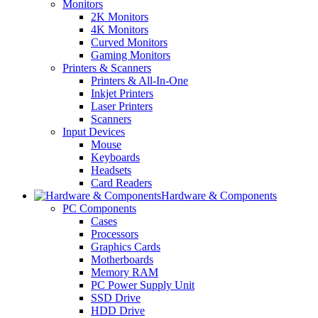
Monitors
2K Monitors
4K Monitors
Curved Monitors
Gaming Monitors
Printers & Scanners
Printers & All-In-One
Inkjet Printers
Laser Printers
Scanners
Input Devices
Mouse
Keyboards
Headsets
Card Readers
Hardware & Components
PC Components
Cases
Processors
Graphics Cards
Motherboards
Memory RAM
PC Power Supply Unit
SSD Drive
HDD Drive