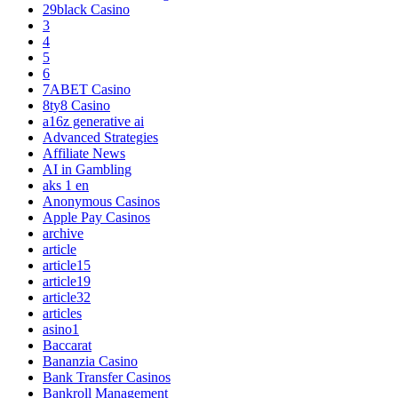
29black Casino
3
4
5
6
7ABET Casino
8ty8 Casino
a16z generative ai
Advanced Strategies
Affiliate News
AI in Gambling
aks 1 en
Anonymous Casinos
Apple Pay Casinos
archive
article
article15
article19
article32
articles
asino1
Baccarat
Bananzia Casino
Bank Transfer Casinos
Bankroll Management