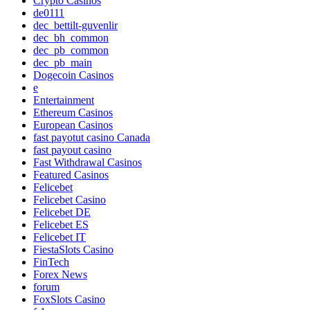
Crypto Casinos
de0111
dec_bettilt-guvenlir
dec_bh_common
dec_pb_common
dec_pb_main
Dogecoin Casinos
e
Entertainment
Ethereum Casinos
European Casinos
fast payotut casino Canada
fast payout casino
Fast Withdrawal Casinos
Featured Casinos
Felicebet
Felicebet Casino
Felicebet DE
Felicebet ES
Felicebet IT
FiestaSlots Casino
FinTech
Forex News
forum
FoxSlots Casino