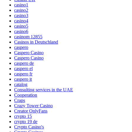
casino1
casino2
casino3
casino4
casino5
casino6
casinom 12855
Casinos in Deutschland
caspero
Caspero Casino
Caspero Casino
caspero de
caspero el
caspero fr
caspero it
catalog
Consulting services in the UAE
Cooperation
Craps
Crazy Tower Сasino
Creator OnlyFans
crypto 15
crypto 19 de
Crypto Casino's