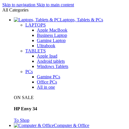
Skip to navigation
Skip to main content
All Categories
Laptops, Tablets & PCs
LAPTOPS
Apple MacBook
Business Laptop
Gaming Laptop
Ultrabook
TABLETS
Apple Ipad
Android tablets
Windows Tablets
PCs
Gaming PCs
Office PCs
All in one
ON SALE
HP Envy 34
To Shop
Computer & Office