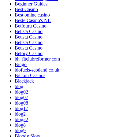
Beginner Guides
Best Casino
Best online casino
Beste Casino's NL
Betfouru Casino
Betista Casino
Betista Casino
Betista Casino
Betista Casino
Betory Casino
bh_fitclubreformer.com
Bingo
biofuels-scotland.co.uk
Bitcoin Casinos
Blackjack
blog
blog02
blog07
blog08
blog17
blog2
blog22
blog8
blog9
Bloody Slots