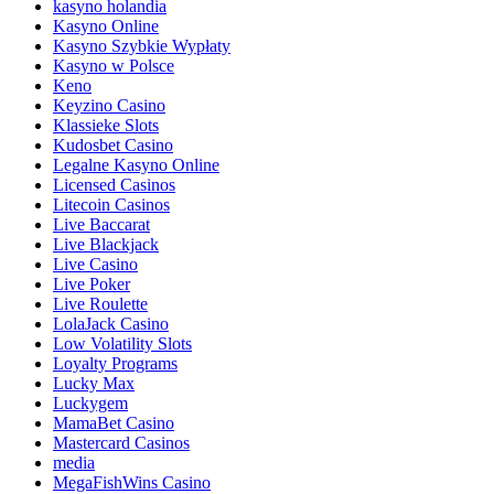
kasyno holandia
Kasyno Online
Kasyno Szybkie Wypłaty
Kasyno w Polsce
Keno
Keyzino Casino
Klassieke Slots
Kudosbet Casino
Legalne Kasyno Online
Licensed Casinos
Litecoin Casinos
Live Baccarat
Live Blackjack
Live Casino
Live Poker
Live Roulette
LolaJack Casino
Low Volatility Slots
Loyalty Programs
Lucky Max
Luckygem
MamaBet Casino
Mastercard Casinos
media
MegaFishWins Casino