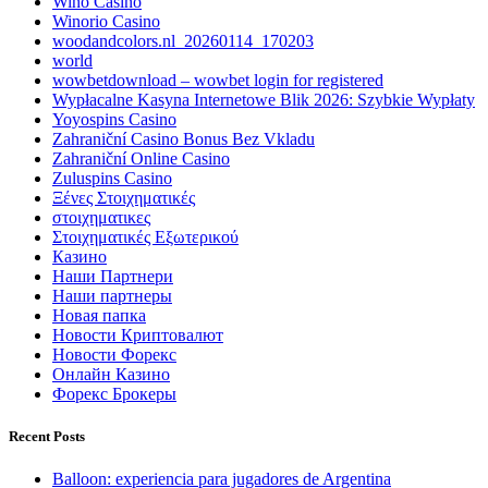
Wino Casino
Winorio Casino
woodandcolors.nl_20260114_170203
world
wowbetdownload – wowbet login for registered
Wypłacalne Kasyna Internetowe Blik 2026: Szybkie Wypłaty
Yoyospins Casino
Zahraniční Casino Bonus Bez Vkladu
Zahraniční Online Casino
Zuluspins Casino
Ξένες Στοιχηματικές
στοιχηματικες
Στοιχηματικές Εξωτερικού
Казино
Наши Партнери
Наши партнеры
Новая папка
Новости Криптовалют
Новости Форекс
Онлайн Казино
Форекс Брокеры
Recent Posts
Balloon: experiencia para jugadores de Argentina