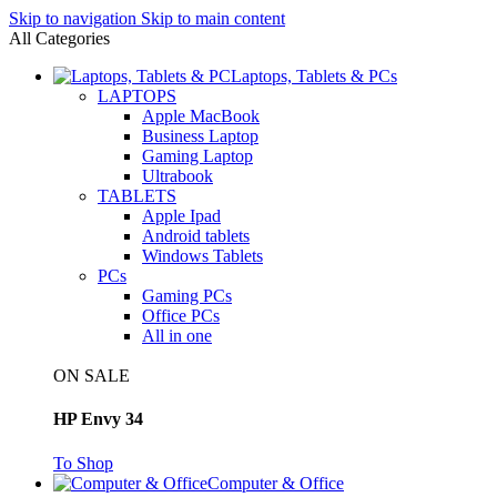
Skip to navigation
Skip to main content
All Categories
Laptops, Tablets & PCs
LAPTOPS
Apple MacBook
Business Laptop
Gaming Laptop
Ultrabook
TABLETS
Apple Ipad
Android tablets
Windows Tablets
PCs
Gaming PCs
Office PCs
All in one
ON SALE
HP Envy 34
To Shop
Computer & Office