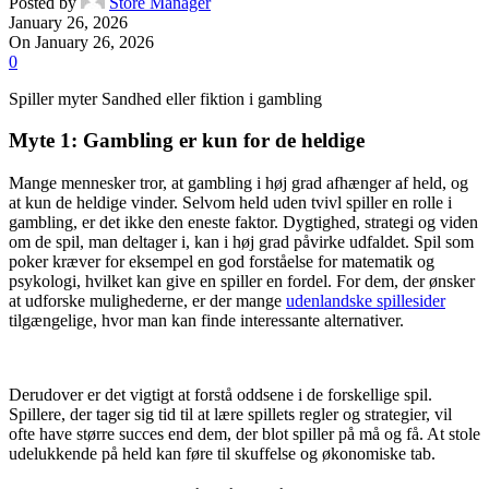
Posted by
Store Manager
January 26, 2026
On January 26, 2026
0
Spiller myter Sandhed eller fiktion i gambling
Myte 1: Gambling er kun for de heldige
Mange mennesker tror, at gambling i høj grad afhænger af held, og
at kun de heldige vinder. Selvom held uden tvivl spiller en rolle i
gambling, er det ikke den eneste faktor. Dygtighed, strategi og viden
om de spil, man deltager i, kan i høj grad påvirke udfaldet. Spil som
poker kræver for eksempel en god forståelse for matematik og
psykologi, hvilket kan give en spiller en fordel. For dem, der ønsker
at udforske mulighederne, er der mange
udenlandske spillesider
tilgængelige, hvor man kan finde interessante alternativer.
Derudover er det vigtigt at forstå oddsene i de forskellige spil.
Spillere, der tager sig tid til at lære spillets regler og strategier, vil
ofte have større succes end dem, der blot spiller på må og få. At stole
udelukkende på held kan føre til skuffelse og økonomiske tab.