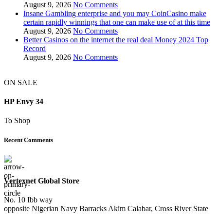
August 9, 2026
No Comments
Insane Gambling enterprise and you may CoinCasino make
certain rapidly winnings that one can make use of at this time
August 9, 2026
No Comments
Better Casinos on the internet the real deal Money 2024 Top
Record
August 9, 2026
No Comments
ON SALE
HP Envy 34
To Shop
Recent Comments
Vertexnet Global Store
No. 10 Ibb way
opposite Nigerian Navy Barracks Akim Calabar, Cross River State