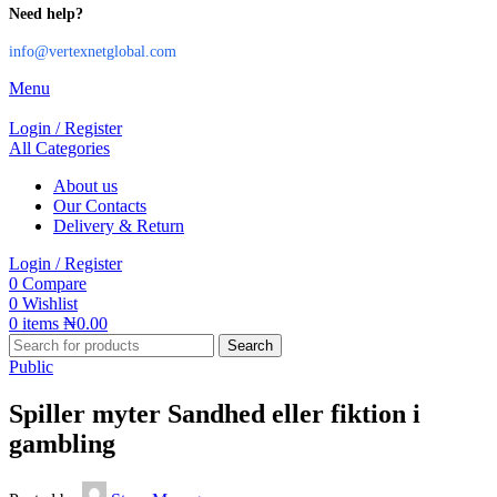
Need help?
info@vertexnetglobal.com
Menu
Login / Register
All Categories
About us
Our Contacts
Delivery & Return
Login / Register
0
Compare
0
Wishlist
0
items
₦
0.00
Search
Public
Spiller myter Sandhed eller fiktion i
gambling