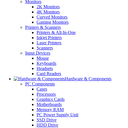
Monitors
2K Monitors
4K Monitors
Curved Monitors
Gaming Monitors
Printers & Scanners
Printers & All-In-One
Inkjet Printers
Laser Printers
Scanners
Input Devices
Mouse
Keyboards
Headsets
Card Readers
Hardware & Components
PC Components
Cases
Processors
Graphics Cards
Motherboards
Memory RAM
PC Power Supply Unit
SSD Drive
HDD Drive