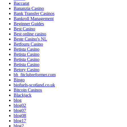
Baccarat
Bananzia Casino
Bank Transfer Casinos
Bankroll Management
Beginner Guides
Best Casino
Best online casino
Beste Casino's NL
Betfouru Casino
Betista Casino
Betista Casino
Betista Casino
Betista Casino
Betory Casino
bh_fitclubreformer.com
Bingo
biofuels-scotland.co.uk
Bitcoin Casinos
Blackjack
blog
blog02
blog07
blog08
blog17
blog2