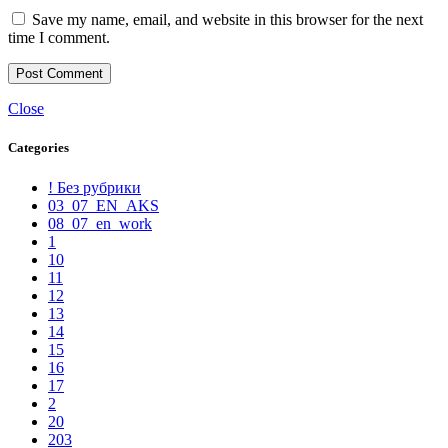
Save my name, email, and website in this browser for the next
time I comment.
Close
Categories
! Без рубрики
03_07_EN_AKS
08_07_en_work
1
10
11
12
13
14
15
16
17
2
20
203