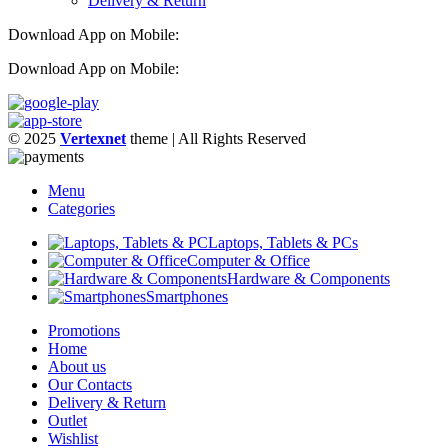
Delivery & Return
Download App on Mobile:
Download App on Mobile:
© 2025
Vertexnet
theme
| All Rights Reserved
Menu
Categories
Laptops, Tablets & PCs
Computer & Office
Hardware & Components
Smartphones
Promotions
Home
About us
Our Contacts
Delivery & Return
Outlet
Wishlist