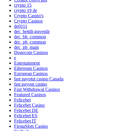
crypto 15
crypto 19 de
Crypto Casino's
Crypto Casinos
de0111
dec_bettilt-guvenlir
dec_bh_common
dec_pb_common
dec_pb_main
Dogecoin Casinos
e
Entertainment
Ethereum Casinos
European Casinos
fast payotut casino Canada
fast payout casino
Fast Withdrawal Casinos
Featured Casinos
Felicebet
Felicebet Casino
Felicebet DE
Felicebet ES
Felicebet IT
FiestaSlots Casino