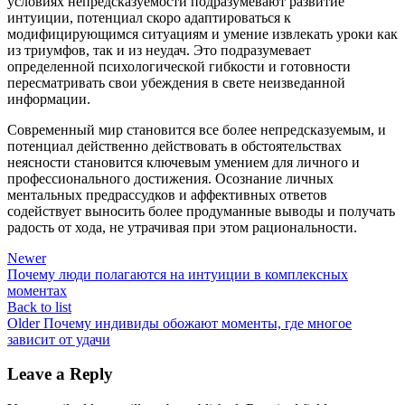
условиях непредсказуемости подразумевают развитие
интуиции, потенциал скоро адаптироваться к
модифицирующимся ситуациям и умение извлекать уроки как
из триумфов, так и из неудач. Это подразумевает
определенной психологической гибкости и готовности
пересматривать свои убеждения в свете неизведанной
информации.
Современный мир становится все более непредсказуемым, и
потенциал действенно действовать в обстоятельствах
неясности становится ключевым умением для личного и
профессионального достижения. Осознание личных
ментальных предрассудков и аффективных ответов
содействует выносить более продуманные выводы и получать
радость от хода, не утрачивая при этом рациональности.
Newer
Почему люди полагаются на интуиции в комплексных
моментах
Back to list
Older
Почему индивиды обожают моменты, где многое
зависит от удачи
Leave a Reply