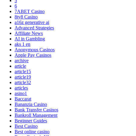
5
6
7ABET Casino
8ty8 Casino
a16z generative ai
Advanced Strategies
Affiliate News
AI in Gambling
aks 1 en
Anonymous Casinos
Apple Pay Casinos
archive
article
article15
article19
article32
articles
asino1
Baccarat
Bananzia Casino
Bank Transfer Casinos
Bankroll Management
Beginner Guides
Best Casino
Best online casino