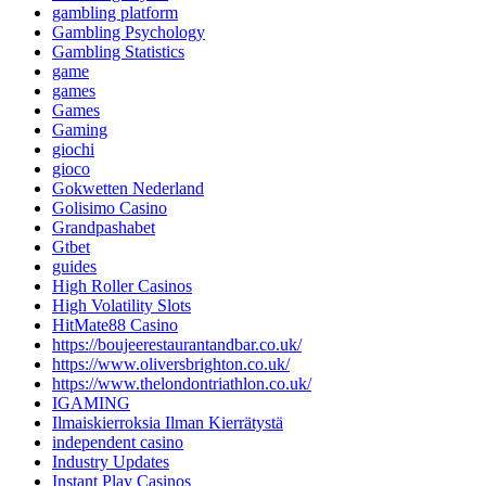
gambling platform
Gambling Psychology
Gambling Statistics
game
games
Games
Gaming
giochi
gioco
Gokwetten Nederland
Golisimo Casino
Grandpashabet
Gtbet
guides
High Roller Casinos
High Volatility Slots
HitMate88 Casino
https://boujeerestaurantandbar.co.uk/
https://www.oliversbrighton.co.uk/
https://www.thelondontriathlon.co.uk/
IGAMING
Ilmaiskierroksia Ilman Kierrätystä
independent casino
Industry Updates
Instant Play Casinos