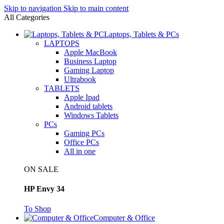
Skip to navigation
Skip to main content
All Categories
Laptops, Tablets & PCs
LAPTOPS
Apple MacBook
Business Laptop
Gaming Laptop
Ultrabook
TABLETS
Apple Ipad
Android tablets
Windows Tablets
PCs
Gaming PCs
Office PCs
All in one
ON SALE
HP Envy 34
To Shop
Computer & Office