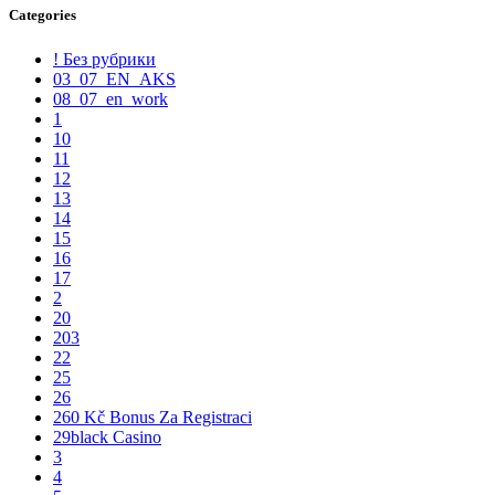
Categories
! Без рубрики
03_07_EN_AKS
08_07_en_work
1
10
11
12
13
14
15
16
17
2
20
203
22
25
26
260 Kč Bonus Za Registraci
29black Casino
3
4