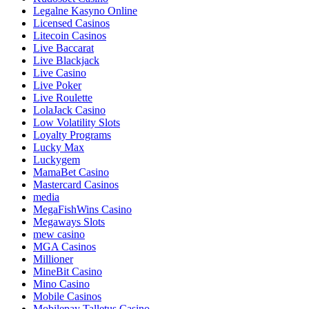
Legalne Kasyno Online
Licensed Casinos
Litecoin Casinos
Live Baccarat
Live Blackjack
Live Casino
Live Poker
Live Roulette
LolaJack Casino
Low Volatility Slots
Loyalty Programs
Lucky Max
Luckygem
MamaBet Casino
Mastercard Casinos
media
MegaFishWins Casino
Megaways Slots
mew casino
MGA Casinos
Millioner
MineBit Casino
Mino Casino
Mobile Casinos
Mobilepay Talletus Casino