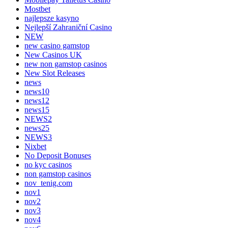
Mostbet
najlepsze kasyno
Nejlepší Zahraniční Casino
NEW
new casino gamstop
New Casinos UK
new non gamstop casinos
New Slot Releases
news
news10
news12
news15
NEWS2
news25
NEWS3
Nixbet
No Deposit Bonuses
no kyc casinos
non gamstop casinos
nov_tenig.com
nov1
nov2
nov3
nov4