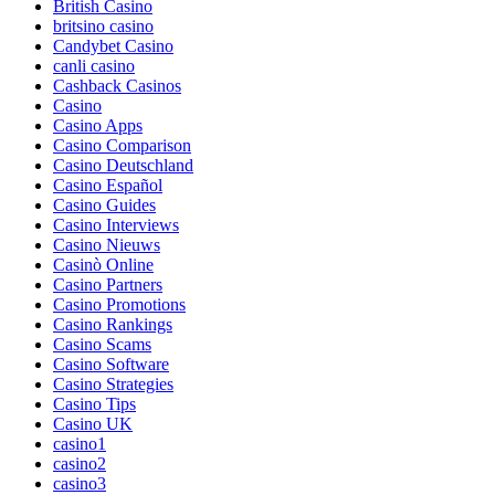
British Casino
britsino casino
Candybet Casino
canli casino
Cashback Casinos
Casino
Casino Apps
Casino Comparison
Casino Deutschland
Casino Español
Casino Guides
Casino Interviews
Casino Nieuws
Casinò Online
Casino Partners
Casino Promotions
Casino Rankings
Casino Scams
Casino Software
Casino Strategies
Casino Tips
Casino UK
casino1
casino2
casino3