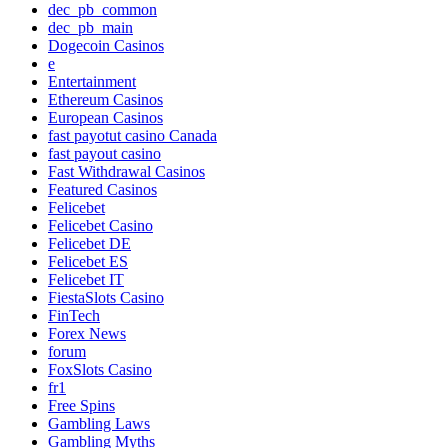
dec_pb_common
dec_pb_main
Dogecoin Casinos
e
Entertainment
Ethereum Casinos
European Casinos
fast payotut casino Canada
fast payout casino
Fast Withdrawal Casinos
Featured Casinos
Felicebet
Felicebet Casino
Felicebet DE
Felicebet ES
Felicebet IT
FiestaSlots Casino
FinTech
Forex News
forum
FoxSlots Casino
fr1
Free Spins
Gambling Laws
Gambling Myths