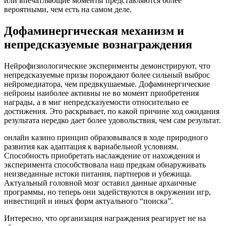
или впечатляющие моменты представляются более
вероятными, чем есть на самом деле.
Дофаминергическая механизм и
непредсказуемые вознаграждения
Нейрофизиологические эксперименты демонстрируют, что
непредсказуемые призы порождают более сильный выброс
нейромедиатора, чем предвкушаемые. Дофаминергические
нейроны наиболее активны не во момент приобретения
награды, а в миг непредсказуемости относительно ее
достижения. Это раскрывает, по какой причине ход ожидания
результата нередко дает более удовольствия, чем сам результат.
онлайн казино принцип образовывался в ходе природного
развития как адаптация к вариабельной условиям.
Способность приобретать наслаждение от нахождения и
эксперимента способствовала наш предкам обнаруживать
неизведанные истоки питания, партнеров и убежища.
Актуальный головной мозг оставил данные архаичные
программы, но теперь они задействуются в окружении игр,
инвестиций и иных форм актуального “поиска”.
Интересно, что организация награждения реагирует не на