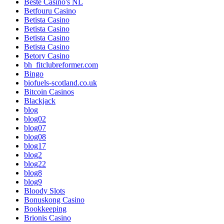
Beste Casino's NL
Betfouru Casino
Betista Casino
Betista Casino
Betista Casino
Betista Casino
Betory Casino
bh_fitclubreformer.com
Bingo
biofuels-scotland.co.uk
Bitcoin Casinos
Blackjack
blog
blog02
blog07
blog08
blog17
blog2
blog22
blog8
blog9
Bloody Slots
Bonuskong Casino
Bookkeeping
Brionis Casino