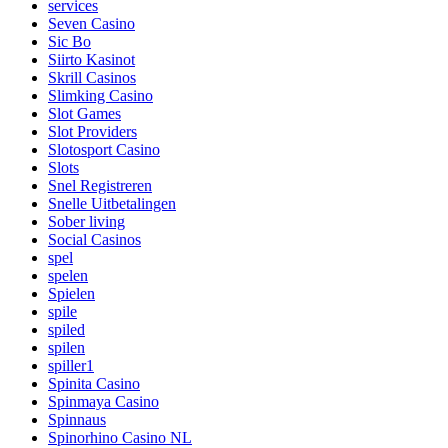
services
Seven Casino
Sic Bo
Siirto Kasinot
Skrill Casinos
Slimking Casino
Slot Games
Slot Providers
Slotosport Casino
Slots
Snel Registreren
Snelle Uitbetalingen
Sober living
Social Casinos
spel
spelen
Spielen
spile
spiled
spilen
spiller1
Spinita Casino
Spinmaya Casino
Spinnaus
Spinorhino Casino NL