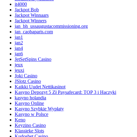
it4000
Jackpot Bob
Jackpot Winnaars
Jackpot Winners
jan_bh_ussaugustacommissioning.org
jan_caobaparis.com
jan1
jan2
jan4
jan6
JetSetSpins Casino
jeux
jeuxi
Joki Casino
JSlotz Casino
Kaikki Uudet Nettikasinot
Kasyno Depozyt 5 Zł Paysafecard: TOP 3 i Haczyki
kasyno holandia
Kasyno Online
Kasyno Szybkie Wypłaty
Kasyno w Polsce
Keno
Keyzino Casino
Klassieke Slots
Kudosbet Casino