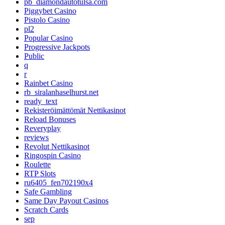
pb_diamondautotulsa.com
Piggybet Casino
Pistolo Casino
pl2
Popular Casino
Progressive Jackpots
Public
q
r
Rainbet Casino
rb_siralanhaselhurst.net
ready_text
Rekisteröimättömät Nettikasinot
Reload Bonuses
Reveryplay
reviews
Revolut Nettikasinot
Ringospin Casino
Roulette
RTP Slots
ru6405_fen702190x4
Safe Gambling
Same Day Payout Casinos
Scratch Cards
sep