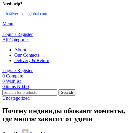
Need help?
info@vertexnetglobal.com
Menu
Login / Register
All Categories
About us
Our Contacts
Delivery & Return
Login / Register
0
Compare
0
Wishlist
0
items
₦
0.00
Search
Uncategorized
Почему индивиды обожают моменты,
где многое зависит от удачи