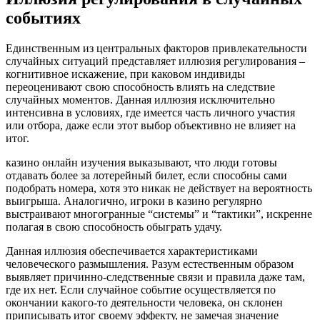
событиях
Единственным из центральных факторов привлекательности
случайных ситуаций представляет иллюзия регулирования –
когнитивное искажение, при каковом индивиды
переоценивают свою способность влиять на следствие
случайных моментов. Данная иллюзия исключительно
интенсивна в условиях, где имеется часть личного участия
или отбора, даже если этот выбор объективно не влияет на
итог.
казино онлайн изучения выказывают, что люди готовы
отдавать более за лотерейный билет, если способны сами
подобрать номера, хотя это никак не действует на вероятность
выигрыша. Аналогично, игроки в казино регулярно
выстраивают многогранные “системы” и “тактики”, искренне
полагая в свою способность обыграть удачу.
Данная иллюзия обеспечивается характеристиками
человеческого размышления. Разум естественным образом
выявляет причинно-следственные связи и правила даже там,
где их нет. Если случайное событие осуществляется по
окончании какого-то деятельности человека, он склонен
приписывать итог своему эффекту, не замечая значение