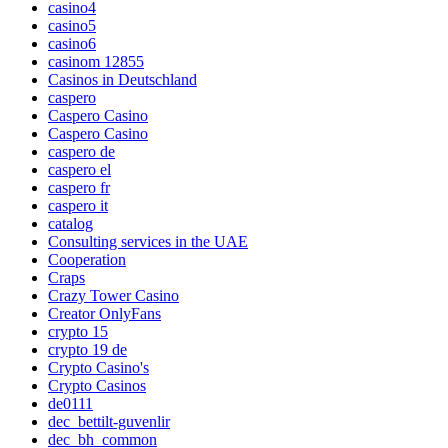
casino4
casino5
casino6
casinom 12855
Casinos in Deutschland
caspero
Caspero Casino
Caspero Casino
caspero de
caspero el
caspero fr
caspero it
catalog
Consulting services in the UAE
Cooperation
Craps
Crazy Tower Сasino
Creator OnlyFans
crypto 15
crypto 19 de
Crypto Casino's
Crypto Casinos
de0111
dec_bettilt-guvenlir
dec_bh_common