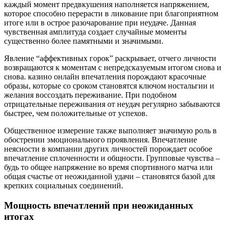
каждый момент предвкушения наполняется напряжением,
которое способно перерасти в ликование при благоприятном
итоге или в острое разочарование при неудаче. Данная
чувственная амплитуда создает случайные моменты
существенно более памятными и значимыми.
Явление “аффективных горок” раскрывает, отчего личности
возвращаются к моментам с непредсказуемым итогом снова и
снова. казино онлайн впечатления порождают красочные
образы, которые со сроком становятся ключом ностальгии и
желания воссоздать переживание. При подобном
отрицательные переживания от неудач регулярно забываются
быстрее, чем положительные от успехов.
Общественное измерение также выполняет значимую роль в
обострении эмоционального проявления. Впечатление
неясности в компании других личностей порождает особое
впечатление сплоченности и общности. Групповые чувства –
будь то общее напряжение во время спортивного матча или
общая счастье от неожиданной удачи – становятся базой для
крепких социальных соединений.
Мощность впечатлений при неожиданных
итогах