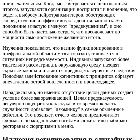
привлекательным. Когда мозг встречается с непознанным
итогом, запускаются организации восприятия и волнения, что
ведет к выбросу нейротрансмиттеров, обостряющих
сосредоточение и аффективную задействованность. Это
положение зачастую именуют “предвкушением”, и оно
способно быть настолько острым, что преодолевает по
мощности само достижение желанного итога.
Изучения показывают, что казино функционирование в
префронтальной области мозга гораздо усиливается в
ситуациях непредсказуемости. Индивиды запускают более
тщательно рассматривать окружающую среду, находят
скрытые законы и пытаются предвидеть вероятные следствия.
Подобная задействование когнитивных принципов образует
впечатление острой вовлеченности в происходящее.
Парадоксально, но именно отсутствие целой данных создает
условие более завораживающей. Целая предсказуемость
регулярно ощущается как скука, в то время как часть
случайности добавляет “изюминку” в самые обыденные
действия. Это поясняет, отчего человек предпочитают
фильмы с неожиданными изгибами сюжета или выбирают
рестораны с сюрпризами в меню.
Иллюзия регулирования в случайных