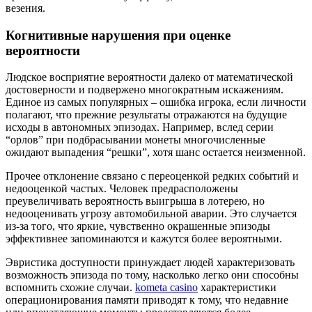
везения.
Когнитивные нарушения при оценке
вероятности
Людское восприятие вероятности далеко от математической
достоверности и подвержено многократным искажениям.
Единое из самых популярных – ошибка игрока, если личности
полагают, что прежние результаты отражаются на будущие
исходы в автономных эпизодах. Например, вслед серии
“орлов” при подбрасывании монеты многочисленные
ожидают выпадения “решки”, хотя шанс остается неизменной.
Прочее отклонение связано с переоценкой редких событий и
недооценкой частых. Человек предрасположены
преувеличивать вероятность выигрыша в лотерею, но
недооценивать угрозу автомобильной аварии. Это случается
из-за того, что яркие, чувственно окрашенные эпизоды
эффективнее запоминаются и кажутся более вероятными.
Эвристика доступности принуждает людей характеризовать
возможность эпизода по тому, насколько легко они способны
вспомнить схожие случаи.
kometa casino
характеристики
операционирования памяти приводят к тому, что недавние