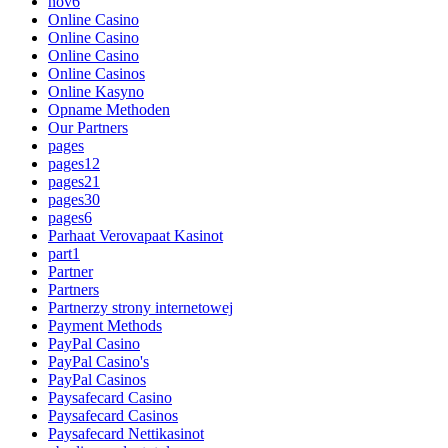
nov6
Online Casino
Online Casino
Online Casino
Online Casinos
Online Kasyno
Opname Methoden
Our Partners
pages
pages12
pages21
pages30
pages6
Parhaat Verovapaat Kasinot
part1
Partner
Partners
Partnerzy strony internetowej
Payment Methods
PayPal Casino
PayPal Casino's
PayPal Casinos
Paysafecard Casino
Paysafecard Casinos
Paysafecard Nettikasinot