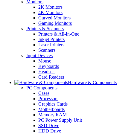
Monitors
2K Monitors
4K Monitors
Curved Monitors
Gaming Monitors
Printers & Scanners
Printers & All-In-One
Inkjet Printers
Laser Printers
Scanners
Input Devices
Mouse
Keyboards
Headsets
Card Readers
Hardware & Components
PC Components
Cases
Processors
Graphics Cards
Motherboards
Memory RAM
PC Power Supply Unit
SSD Drive
HDD Drive