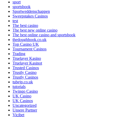
sport
sportsbook
Sportweddenschappen
Sweepstakes Casinos
test
The best casino
The best new online casino
The best online casino and sportsbook
thedoughhook.co.uk
Top Casino UK
Tournament Casinos
Trading
Truelayer Kasino
Truelayer Kasinot
Trusted Casinos
Trustly Casino
Trustly Casinos
tubejp.co.uk
tutorials
Twinqo Casino
UK Casino
UK Casinos
Uncategorized
Unsere Partner
Vicibet