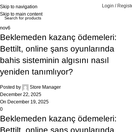
Login / Regist
Skip to navigation
Skip to main content
nov6
Beklemeden kazanç ödemeleri:
Bettilt, online şans oyunlarında
bahis sisteminin algısını nasıl
yeniden tanımlıyor?
Posted by
Store Manager
December 22, 2025
On December 19, 2025
0
Beklemeden kazanç ödemeleri:
Bettilt, online şans oyunlarında