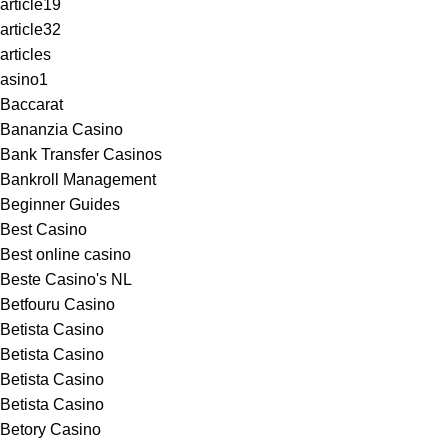
article19
article32
articles
asino1
Baccarat
Bananzia Casino
Bank Transfer Casinos
Bankroll Management
Beginner Guides
Best Casino
Best online casino
Beste Casino's NL
Betfouru Casino
Betista Casino
Betista Casino
Betista Casino
Betista Casino
Betory Casino