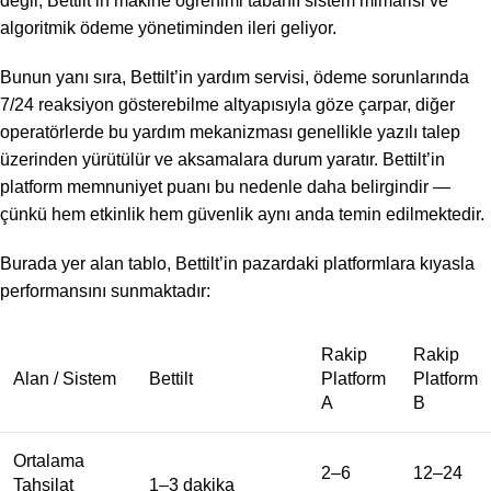
değil; Bettilt’in makine öğrenimi tabanlı sistem mimarisi ve
algoritmik ödeme yönetiminden ileri geliyor.
Bunun yanı sıra, Bettilt’in yardım servisi, ödeme sorunlarında
7/24 reaksiyon gösterebilme altyapısıyla göze çarpar, diğer
operatörlerde bu yardım mekanizması genellikle yazılı talep
üzerinden yürütülür ve aksamalara durum yaratır. Bettilt’in
platform memnuniyet puanı bu nedenle daha belirgindir —
çünkü hem etkinlik hem güvenlik aynı anda temin edilmektedir.
Burada yer alan tablo, Bettilt’in pazardaki platformlara kıyasla
performansını sunmaktadır:
Rakip
Rakip
Alan / Sistem
Bettilt
Platform
Platform
A
B
Ortalama
2–6
12–24
Tahsilat
1–3 dakika