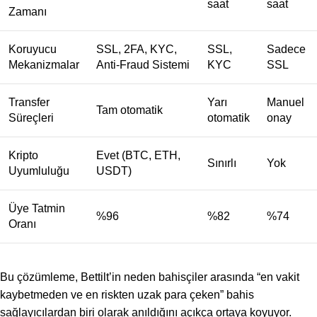
saat
saat
Zamanı
Koruyucu
SSL, 2FA, KYC,
SSL,
Sadece
Mekanizmalar
Anti-Fraud Sistemi
KYC
SSL
Transfer
Yarı
Manuel
Tam otomatik
Süreçleri
otomatik
onay
Kripto
Evet (BTC, ETH,
Sınırlı
Yok
Uyumluluğu
USDT)
Üye Tatmin
%96
%82
%74
Oranı
Bu çözümleme, Bettilt’in neden bahisçiler arasında “en vakit
kaybetmeden ve en riskten uzak para çeken” bahis
sağlayıcılardan biri olarak anıldığını açıkça ortaya koyuyor.