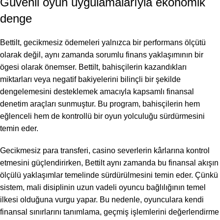
Güvenli oyun uygulamalarıyla ekonomik
denge
Bettilt, gecikmesiz ödemeleri yalnızca bir performans ölçütü
olarak değil, aynı zamanda sorumlu finans yaklaşımının bir
ögesi olarak önemser. Bettilt, bahisçilerin kazandıkları
miktarları veya negatif bakiyelerini bilinçli bir şekilde
dengelemesini desteklemek amacıyla kapsamlı finansal
denetim araçları sunmuştur. Bu program, bahisçilerin hem
eğlenceli hem de kontrollü bir oyun yolculuğu sürdürmesini
temin eder.
Gecikmesiz para transferi, casino severlerin kârlarına kontrol
etmesini güçlendirirken, Bettilt aynı zamanda bu finansal akışın
ölçülü yaklaşımlar temelinde sürdürülmesini temin eder. Çünkü
sistem, mali disiplinin uzun vadeli oyuncu bağlılığının temel
ilkesi olduğuna vurgu yapar. Bu nedenle, oyunculara kendi
finansal sınırlarını tanımlama, geçmiş işlemlerini değerlendirme