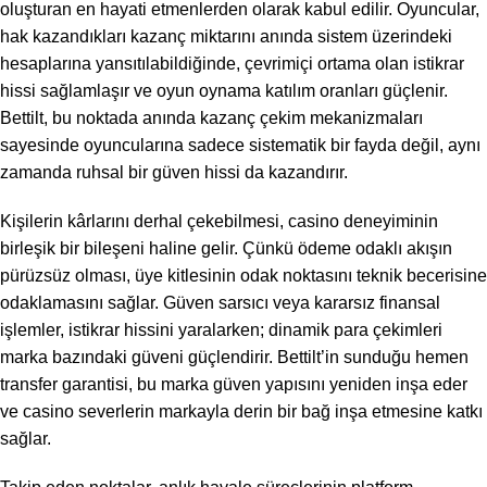
oluşturan en hayati etmenlerden olarak kabul edilir. Oyuncular,
hak kazandıkları kazanç miktarını anında sistem üzerindeki
hesaplarına yansıtılabildiğinde, çevrimiçi ortama olan istikrar
hissi sağlamlaşır ve oyun oynama katılım oranları güçlenir.
Bettilt, bu noktada anında kazanç çekim mekanizmaları
sayesinde oyuncularına sadece sistematik bir fayda değil, aynı
zamanda ruhsal bir güven hissi da kazandırır.
Kişilerin kârlarını derhal çekebilmesi, casino deneyiminin
birleşik bir bileşeni haline gelir. Çünkü ödeme odaklı akışın
pürüzsüz olması, üye kitlesinin odak noktasını teknik becerisine
odaklamasını sağlar. Güven sarsıcı veya kararsız finansal
işlemler, istikrar hissini yaralarken; dinamik para çekimleri
marka bazındaki güveni güçlendirir. Bettilt’in sunduğu hemen
transfer garantisi, bu marka güven yapısını yeniden inşa eder
ve casino severlerin markayla derin bir bağ inşa etmesine katkı
sağlar.