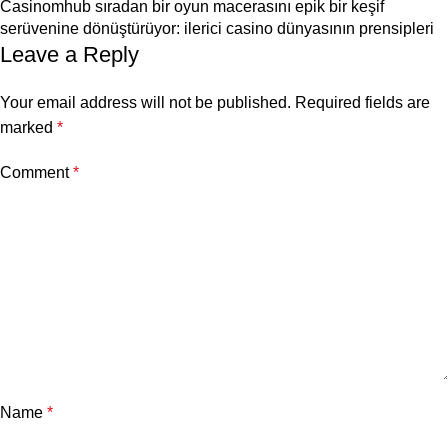
Casinomhub sıradan bir oyun macerasını epik bir keşif
serüvenine dönüştürüyor: ilerici casino dünyasının prensipleri
Leave a Reply
Your email address will not be published.
Required fields are
marked
*
Comment
*
Name
*