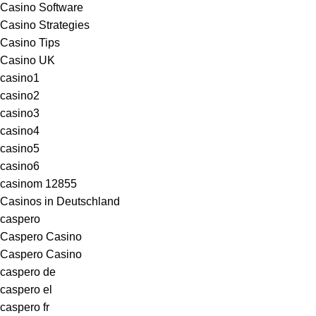
Casino Software
Casino Strategies
Casino Tips
Casino UK
casino1
casino2
casino3
casino4
casino5
casino6
casinom 12855
Casinos in Deutschland
caspero
Caspero Casino
Caspero Casino
caspero de
caspero el
caspero fr