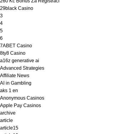
260 Kč Bonus Za Registraci
29black Casino
3
4
5
6
7ABET Casino
8ty8 Casino
a16z generative ai
Advanced Strategies
Affiliate News
AI in Gambling
aks 1 en
Anonymous Casinos
Apple Pay Casinos
archive
article
article15