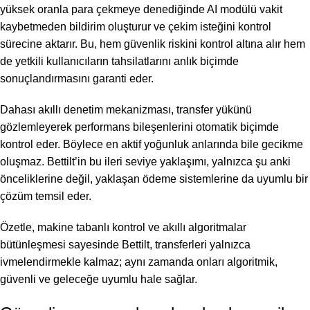
yüksek oranla para çekmeye denediğinde AI modülü vakit
kaybetmeden bildirim oluşturur ve çekim isteğini kontrol
sürecine aktarır. Bu, hem güvenlik riskini kontrol altına alır hem
de yetkili kullanıcıların tahsilatlarını anlık biçimde
sonuçlandırmasını garanti eder.
Dahası akıllı denetim mekanizması, transfer yükünü
gözlemleyerek performans bileşenlerini otomatik biçimde
kontrol eder. Böylece en aktif yoğunluk anlarında bile gecikme
oluşmaz. Bettilt’in bu ileri seviye yaklaşımı, yalnızca şu anki
önceliklerine değil, yaklaşan ödeme sistemlerine da uyumlu bir
çözüm temsil eder.
Özetle, makine tabanlı kontrol ve akıllı algoritmalar
bütünleşmesi sayesinde Bettilt, transferleri yalnızca
ivmelendirmekle kalmaz; aynı zamanda onları algoritmik,
güvenli ve geleceğe uyumlu hale sağlar.