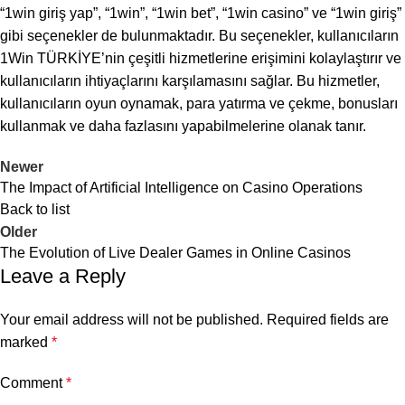
“1win giriş yap”, “1win”, “1win bet”, “1win casino” ve “1win giriş”
gibi seçenekler de bulunmaktadır. Bu seçenekler, kullanıcıların
1Win TÜRKİYE’nin çeşitli hizmetlerine erişimini kolaylaştırır ve
kullanıcıların ihtiyaçlarını karşılamasını sağlar. Bu hizmetler,
kullanıcıların oyun oynamak, para yatırma ve çekme, bonusları
kullanmak ve daha fazlasını yapabilmelerine olanak tanır.
Newer
The Impact of Artificial Intelligence on Casino Operations
Back to list
Older
The Evolution of Live Dealer Games in Online Casinos
Leave a Reply
Your email address will not be published.
Required fields are
marked
*
Comment
*