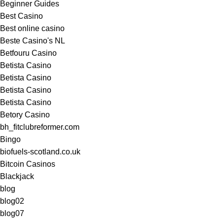
Beginner Guides
Best Casino
Best online casino
Beste Casino's NL
Betfouru Casino
Betista Casino
Betista Casino
Betista Casino
Betista Casino
Betory Casino
bh_fitclubreformer.com
Bingo
biofuels-scotland.co.uk
Bitcoin Casinos
Blackjack
blog
blog02
blog07