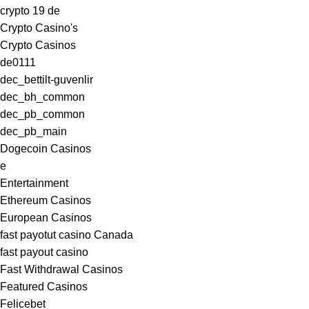
crypto 19 de
Crypto Casino's
Crypto Casinos
de0111
dec_bettilt-guvenlir
dec_bh_common
dec_pb_common
dec_pb_main
Dogecoin Casinos
e
Entertainment
Ethereum Casinos
European Casinos
fast payotut casino Canada
fast payout casino
Fast Withdrawal Casinos
Featured Casinos
Felicebet