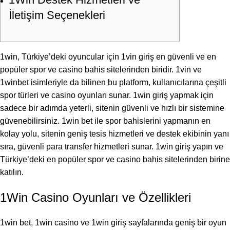
İletişim Seçenekleri
1win, Türkiye’deki oyuncular için
1vin giriş
en güvenli ve en
popüler spor ve casino bahis sitelerinden biridir. 1vin ve
1winbet isimleriyle da bilinen bu platform, kullanıcılarına çeşitli
spor türleri ve casino oyunları sunar. 1win giriş yapmak için
sadece bir adımda yeterli, sitenin güvenli ve hızlı bir sistemine
güvenebilirsiniz. 1win bet ile spor bahislerini yapmanın en
kolay yolu, sitenin geniş tesis hizmetleri ve destek ekibinin yanı
sıra, güvenli para transfer hizmetleri sunar. 1win giriş yapın ve
Türkiye’deki en popüler spor ve casino bahis sitelerinden birine
katılın.
1Win Casino Oyunları ve Özellikleri
1win bet, 1win casino ve 1win giriş sayfalarında geniş bir oyun