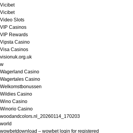
Vicibet
Vicibet
Video Slots
VIP Casinos
VIP Rewards
Vipsta Casino
Visa Casinos
visionuk.org.uk
w
Wagerland Casino
Wagertales Casino
Welkomstbonussen
Wildies Casino
Wino Casino
Winorio Casino
woodandcolors.nl_20260114_170203
world
wowbetdownload – wowbet login for registered