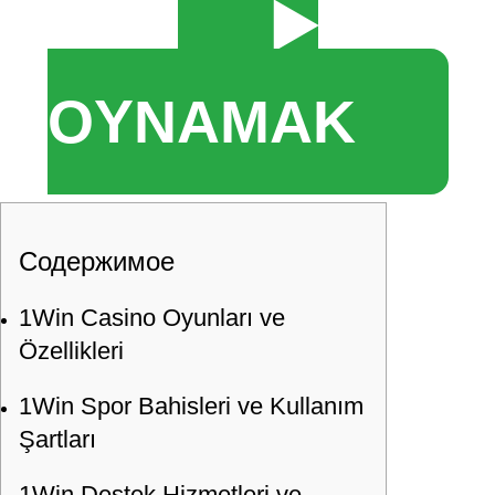
▶️
OYNAMAK
Содержимое
1Win Casino Oyunları ve
Özellikleri
1Win Spor Bahisleri ve Kullanım
Şartları
1Win Destek Hizmetleri ve