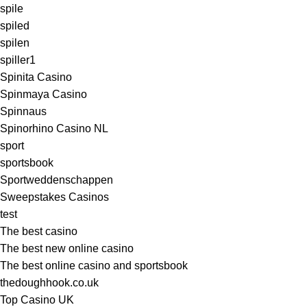
spile
spiled
spilen
spiller1
Spinita Casino
Spinmaya Casino
Spinnaus
Spinorhino Casino NL
sport
sportsbook
Sportweddenschappen
Sweepstakes Casinos
test
The best casino
The best new online casino
The best online casino and sportsbook
thedoughhook.co.uk
Top Casino UK