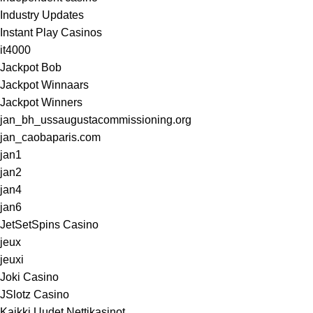
Industry Updates
Instant Play Casinos
it4000
Jackpot Bob
Jackpot Winnaars
Jackpot Winners
jan_bh_ussaugustacommissioning.org
jan_caobaparis.com
jan1
jan2
jan4
jan6
JetSetSpins Casino
jeux
jeuxi
Joki Casino
JSlotz Casino
Kaikki Uudet Nettikasinot