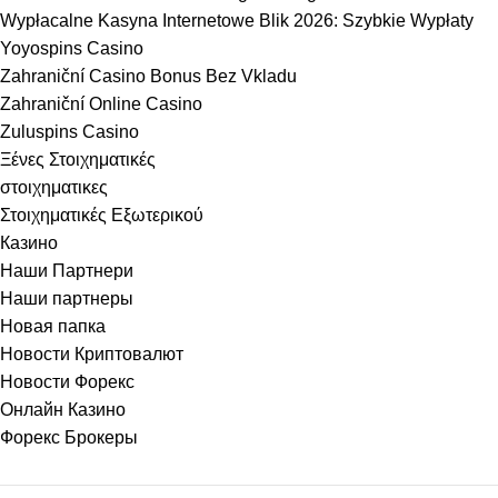
Wypłacalne Kasyna Internetowe Blik 2026: Szybkie Wypłaty
Yoyospins Casino
Zahraniční Casino Bonus Bez Vkladu
Zahraniční Online Casino
Zuluspins Casino
Ξένες Στοιχηματικές
στοιχηματικες
Στοιχηματικές Εξωτερικού
Казино
Наши Партнери
Наши партнеры
Новая папка
Новости Криптовалют
Новости Форекс
Онлайн Казино
Форекс Брокеры