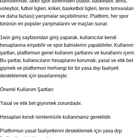
bahislerinde, farklı spor türlerinden (futbol, basketbol, tenis,
voleybol, futbol ligleri, kriket, basketbol ligleri, tenis turnuvaları
ve daha fazlası) yarışmalar seçebilirsiniz. Platform, her spor
türünün en popüler yarışmalarını ve maçları sunar.
1win giriş sayfasından giriş yaparak, kullanıcılar kendi
hesaplarına erişebilir ve spor bahislerini yapabilirler. Kullanım
şartları, platformun genel kullanım şartlarını ve kurallarını içerir.
Bu şartlar, kullanıcıların hesaplarını korumak, yasal ve etik bet
giymek ve platformun herhangi bir tür yasa dışı faaliyeti
desteklemek için tasarlanmıştır.
Önemli Kullanım Şartları:
Yasal ve etik bet giyinmek zorundadır.
Hesapları kendi isimlerinizle kullanmanız gereklidir.
Platformun yasal faaliyetlerini desteklemek için yasa dışı