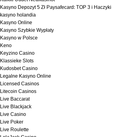
Kasyno Depozyt 5 Zł Paysafecard: TOP 3 i Haczyki
kasyno holandia
Kasyno Online
Kasyno Szybkie Wypłaty
Kasyno w Polsce
Keno
Keyzino Casino
Klassieke Slots
Kudosbet Casino
Legalne Kasyno Online
Licensed Casinos
Litecoin Casinos
Live Baccarat
Live Blackjack
Live Casino
Live Poker
Live Roulette