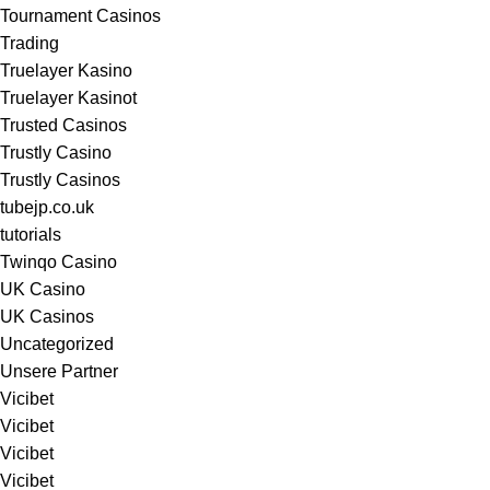
Tournament Casinos
Trading
Truelayer Kasino
Truelayer Kasinot
Trusted Casinos
Trustly Casino
Trustly Casinos
tubejp.co.uk
tutorials
Twinqo Casino
UK Casino
UK Casinos
Uncategorized
Unsere Partner
Vicibet
Vicibet
Vicibet
Vicibet