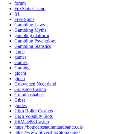
forum
FoxSlots Casino
fr1
Free Spins
Gambling Laws
Gambling Myths
gambling platform
Gambling Psychology
Gambling Statistics
game
games
Games
Gaming
giochi
gioco
Gokwetten Nederland
Golisimo Casino
Grandpashabet
Gtbet
guides
High Roller Casinos
High Volatility Slots
HitMate88 Casino
https://boujeerestaurantandbar.co.uk/
https://www.oliversbrighton.co.uk/