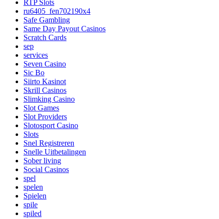
RTP Slots
ru6405_fen702190x4
Safe Gambling
Same Day Payout Casinos
Scratch Cards
sep
services
Seven Casino
Sic Bo
Siirto Kasinot
Skrill Casinos
Slimking Casino
Slot Games
Slot Providers
Slotosport Casino
Slots
Snel Registreren
Snelle Uitbetalingen
Sober living
Social Casinos
spel
spelen
Spielen
spile
spiled