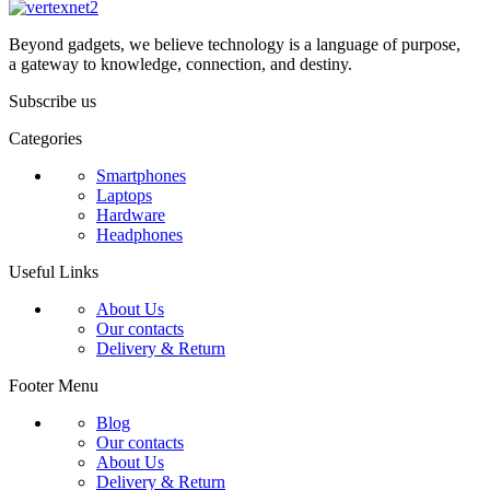
Beyond gadgets, we believe technology is a language of purpose,
a gateway to knowledge, connection, and destiny.
Subscribe us
Categories
Smartphones
Laptops
Hardware
Headphones
Useful Links
About Us
Our contacts
Delivery & Return
Footer Menu
Blog
Our contacts
About Us
Delivery & Return