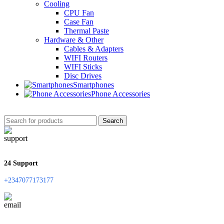
Cooling
CPU Fan
Case Fan
Thermal Paste
Hardware & Other
Cables & Adapters
WIFI Routers
WIFI Sticks
Disc Drives
Smartphones
Phone Accessories
Search
24 Support
+2347077173177