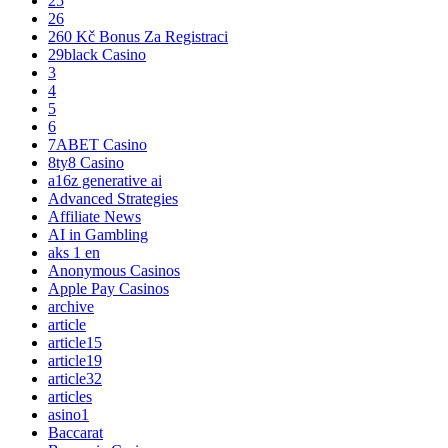
25
26
260 Kč Bonus Za Registraci
29black Casino
3
4
5
6
7ABET Casino
8ty8 Casino
a16z generative ai
Advanced Strategies
Affiliate News
AI in Gambling
aks 1 en
Anonymous Casinos
Apple Pay Casinos
archive
article
article15
article19
article32
articles
asino1
Baccarat