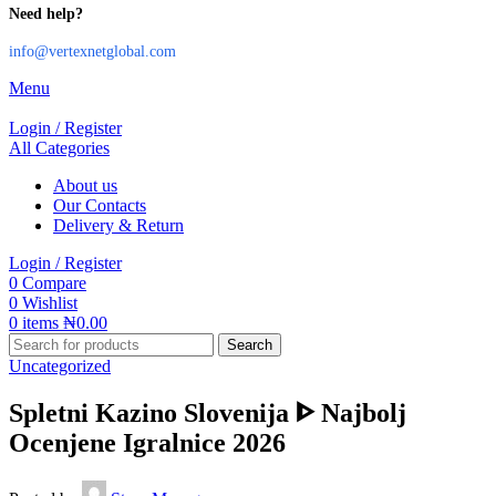
Need help?
info@vertexnetglobal.com
Menu
Login / Register
All Categories
About us
Our Contacts
Delivery & Return
Login / Register
0
Compare
0
Wishlist
0
items
₦
0.00
Search
Uncategorized
Spletni Kazino Slovenija ᐈ Najbolj
Ocenjene Igralnice 2026