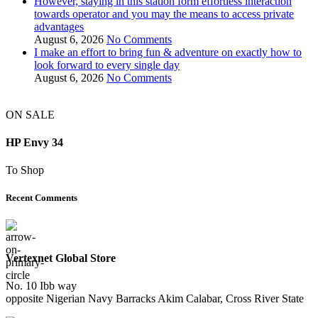
However, staying in this station form effortless interaction
towards operator and you may the means to access private
advantages
August 6, 2026
No Comments
I make an effort to bring fun & adventure on exactly how to
look forward to every single day
August 6, 2026
No Comments
ON SALE
HP Envy 34
To Shop
Recent Comments
Vertexnet Global Store
No. 10 Ibb way
opposite Nigerian Navy Barracks Akim Calabar, Cross River State