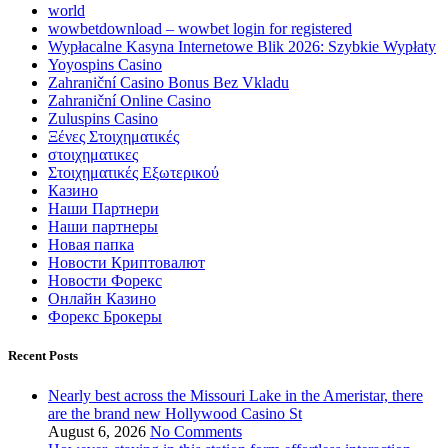
world
wowbetdownload – wowbet login for registered
Wypłacalne Kasyna Internetowe Blik 2026: Szybkie Wypłaty
Yoyospins Casino
Zahraniční Casino Bonus Bez Vkladu
Zahraniční Online Casino
Zuluspins Casino
Ξένες Στοιχηματικές
στοιχηματικες
Στοιχηματικές Εξωτερικού
Казино
Наши Партнери
Наши партнеры
Новая папка
Новости Криптовалют
Новости Форекс
Онлайн Казино
Форекс Брокеры
Recent Posts
Nearly best across the Missouri Lake in the Ameristar, there
are the brand new Hollywood Casino St
August 6, 2026
No Comments