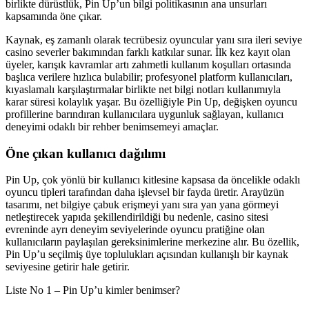
birlikte dürüstlük, Pin Up’un bilgi politikasının ana unsurları
kapsamında öne çıkar.
Kaynak, eş zamanlı olarak tecrübesiz oyuncular yanı sıra ileri seviye
casino severler bakımından farklı katkılar sunar. İlk kez kayıt olan
üyeler, karışık kavramlar artı zahmetli kullanım koşulları ortasında
başlıca verilere hızlıca bulabilir; profesyonel platform kullanıcıları,
kıyaslamalı karşılaştırmalar birlikte net bilgi notları kullanımıyla
karar süresi kolaylık yaşar. Bu özelliğiyle Pin Up, değişken oyuncu
profillerine barındıran kullanıcılara uygunluk sağlayan, kullanıcı
deneyimi odaklı bir rehber benimsemeyi amaçlar.
Öne çıkan kullanıcı dağılımı
Pin Up, çok yönlü bir kullanıcı kitlesine kapsasa da öncelikle odaklı
oyuncu tipleri tarafından daha işlevsel bir fayda üretir. Arayüzün
tasarımı, net bilgiye çabuk erişmeyi yanı sıra yan yana görmeyi
netleştirecek yapıda şekillendirildiği bu nedenle, casino sitesi
evreninde ayrı deneyim seviyelerinde oyuncu pratiğine olan
kullanıcıların paylaşılan gereksinimlerine merkezine alır. Bu özellik,
Pin Up’u seçilmiş üye toplulukları açısından kullanışlı bir kaynak
seviyesine getirir hale getirir.
Liste No 1 – Pin Up’u kimler benimser?