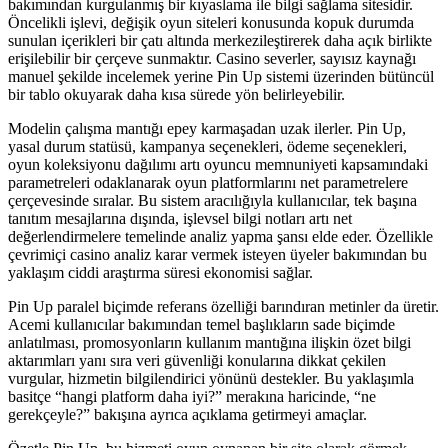
bakımından kurgulanmış bir kıyaslama ile bilgi sağlama sitesidir.
Öncelikli işlevi, değişik oyun siteleri konusunda kopuk durumda
sunulan içerikleri bir çatı altında merkezileştirerek daha açık birlikte
erişilebilir bir çerçeve sunmaktır. Casino severler, sayısız kaynağı
manuel şekilde incelemek yerine Pin Up sistemi üzerinden bütüncül
bir tablo okuyarak daha kısa sürede yön belirleyebilir.
Modelin çalışma mantığı epey karmaşadan uzak ilerler. Pin Up,
yasal durum statüsü, kampanya seçenekleri, ödeme seçenekleri,
oyun koleksiyonu dağılımı artı oyuncu memnuniyeti kapsamındaki
parametreleri odaklanarak oyun platformlarını net parametrelere
çerçevesinde sıralar. Bu sistem aracılığıyla kullanıcılar, tek başına
tanıtım mesajlarına dışında, işlevsel bilgi notları artı net
değerlendirmelere temelinde analiz yapma şansı elde eder. Özellikle
çevrimiçi casino analiz karar vermek isteyen üyeler bakımından bu
yaklaşım ciddi araştırma süresi ekonomisi sağlar.
Pin Up paralel biçimde referans özelliği barındıran metinler da üretir.
Acemi kullanıcılar bakımından temel başlıkların sade biçimde
anlatılması, promosyonların kullanım mantığına ilişkin özet bilgi
aktarımları yanı sıra veri güvenliği konularına dikkat çekilen
vurgular, hizmetin bilgilendirici yönünü destekler. Bu yaklaşımla
basitçe “hangi platform daha iyi?” merakına haricinde, “ne
gerekçeyle?” bakışına ayrıca açıklama getirmeyi amaçlar.