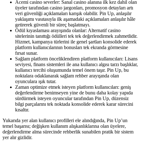
Acemi casino severler: Sanal casino alanına ilk kez dahil olan
üyeler tarafından casino jargonları, promosyon detayları artı
veri güvenliği açıklamaları karışık olabilir. Pin Up, anlaşılır
yaklaşımı vasıtasıyla ilk aşamadaki açıklamaları anlaşılır hâle
getirerek güvenli bir süreç başlatmayı.
Ödül kıyaslaması arayışında olanlar: Alternatif casino
sitelerinin tanıttığı ödülleri tek tek değerlendirmek zahmetlidir.
Hizmet, kampanya türlerini ile genel şartları konsolide ederek
platform kullanıcılarının bonusları tek ekranda görmesine
fırsat sunar.
Sağlam platform önceliklendiren platform kullanıcıları: Lisans
seviyesi, finans sistemleri ile ana kullanıcı algısı tarzı başlıklar,
kullanıcı tercihi oluşumunda temel önem taşır. Pin Up, bu
noktalara odaklanarak sağlam rehber arayışında olan
oyunculara ışık tutar.
Zaman optimize etmek isteyen platform kullanıcıları: geniş
değerlendirme benimseyen yine de bunu daha kolay yapıda
sürdürmek isteyen oyuncular tarafından Pin Up, düzensiz
bilgi parçalarını tek noktada konsolide ederek karar sürecini
kısaltır.
Yukarıda yer alan kullanıcı profilleri ele alındığında, Pin Up’un
temel başarısı; değişken kullanım alışkanlıklarına olan üyelere,
değerlendirme alma sürecinde rehberlik sunabilen pratik bir sistem
yer alır gizlidir.