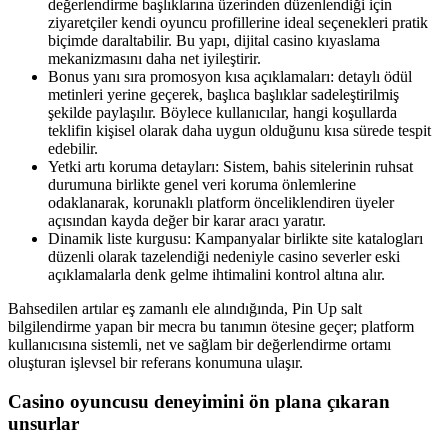
değerlendirme başlıklarına üzerinden düzenlendiği için
ziyaretçiler kendi oyuncu profillerine ideal seçenekleri pratik
biçimde daraltabilir. Bu yapı, dijital casino kıyaslama
mekanizmasını daha net iyileştirir.
Bonus yanı sıra promosyon kısa açıklamaları: detaylı ödül
metinleri yerine geçerek, başlıca başlıklar sadeleştirilmiş
şekilde paylaşılır. Böylece kullanıcılar, hangi koşullarda
teklifin kişisel olarak daha uygun olduğunu kısa sürede tespit
edebilir.
Yetki artı koruma detayları: Sistem, bahis sitelerinin ruhsat
durumuna birlikte genel veri koruma önlemlerine
odaklanarak, korunaklı platform önceliklendiren üyeler
açısından kayda değer bir karar aracı yaratır.
Dinamik liste kurgusu: Kampanyalar birlikte site katalogları
düzenli olarak tazelendiği nedeniyle casino severler eski
açıklamalarla denk gelme ihtimalini kontrol altına alır.
Bahsedilen artılar eş zamanlı ele alındığında, Pin Up salt
bilgilendirme yapan bir mecra bu tanımın ötesine geçer; platform
kullanıcısına sistemli, net ve sağlam bir değerlendirme ortamı
oluşturan işlevsel bir referans konumuna ulaşır.
Casino oyuncusu deneyimini ön plana çıkaran
unsurlar