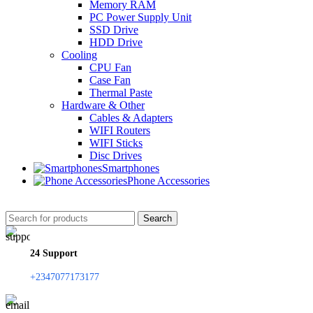
Memory RAM
PC Power Supply Unit
SSD Drive
HDD Drive
Cooling
CPU Fan
Case Fan
Thermal Paste
Hardware & Other
Cables & Adapters
WIFI Routers
WIFI Sticks
Disc Drives
Smartphones
Phone Accessories
Search
24 Support
+2347077173177