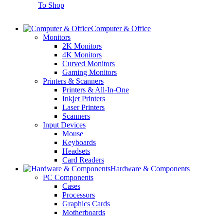
To Shop
Computer & Office
Monitors
2K Monitors
4K Monitors
Curved Monitors
Gaming Monitors
Printers & Scanners
Printers & All-In-One
Inkjet Printers
Laser Printers
Scanners
Input Devices
Mouse
Keyboards
Headsets
Card Readers
Hardware & Components
PC Components
Cases
Processors
Graphics Cards
Motherboards