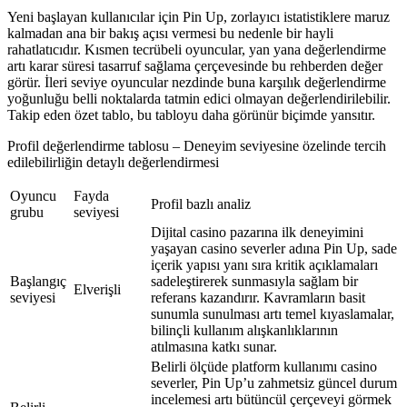
Yeni başlayan kullanıcılar için Pin Up, zorlayıcı istatistiklere maruz
kalmadan ana bir bakış açısı vermesi bu nedenle bir hayli
rahatlatıcıdır. Kısmen tecrübeli oyuncular, yan yana değerlendirme
artı karar süresi tasarruf sağlama çerçevesinde bu rehberden değer
görür. İleri seviye oyuncular nezdinde buna karşılık değerlendirme
yoğunluğu belli noktalarda tatmin edici olmayan değerlendirilebilir.
Takip eden özet tablo, bu tabloyu daha görünür biçimde yansıtır.
Profil değerlendirme tablosu – Deneyim seviyesine özelinde tercih
edilebilirliğin detaylı değerlendirmesi
Oyuncu
Fayda
Profil bazlı analiz
grubu
seviyesi
Dijital casino pazarına ilk deneyimini
yaşayan casino severler adına Pin Up, sade
içerik yapısı yanı sıra kritik açıklamaları
Başlangıç
sadeleştirerek sunmasıyla sağlam bir
Elverişli
seviyesi
referans kazandırır. Kavramların basit
sunumla sunulması artı temel kıyaslamalar,
bilinçli kullanım alışkanlıklarının
atılmasına katkı sunar.
Belirli ölçüde platform kullanımı casino
severler, Pin Up’u zahmetsiz güncel durum
incelemesi artı bütüncül çerçeveyi görmek