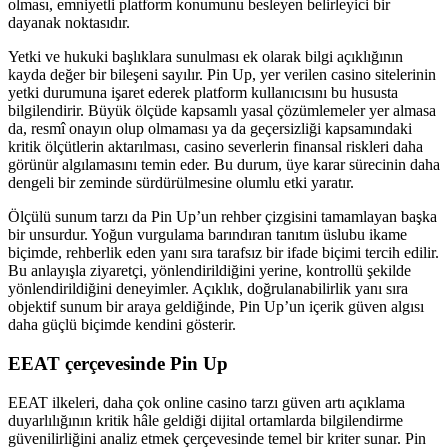
olması, emniyetli platform konumunu besleyen belirleyici bir
dayanak noktasıdır.
Yetki ve hukuki başlıklara sunulması ek olarak bilgi açıklığının
kayda değer bir bileşeni sayılır. Pin Up, yer verilen casino sitelerinin
yetki durumuna işaret ederek platform kullanıcısını bu hususta
bilgilendirir. Büyük ölçüde kapsamlı yasal çözümlemeler yer almasa
da, resmî onayın olup olmaması ya da geçersizliği kapsamındaki
kritik ölçütlerin aktarılması, casino severlerin finansal riskleri daha
görünür algılamasını temin eder. Bu durum, üye karar sürecinin daha
dengeli bir zeminde sürdürülmesine olumlu etki yaratır.
Ölçülü sunum tarzı da Pin Up’un rehber çizgisini tamamlayan başka
bir unsurdur. Yoğun vurgulama barındıran tanıtım üslubu ikame
biçimde, rehberlik eden yanı sıra tarafsız bir ifade biçimi tercih edilir.
Bu anlayışla ziyaretçi, yönlendirildiğini yerine, kontrollü şekilde
yönlendirildiğini deneyimler. Açıklık, doğrulanabilirlik yanı sıra
objektif sunum bir araya geldiğinde, Pin Up’un içerik güven algısı
daha güçlü biçimde kendini gösterir.
EEAT çerçevesinde Pin Up
EEAT ilkeleri, daha çok online casino tarzı güven artı açıklama
duyarlılığının kritik hâle geldiği dijital ortamlarda bilgilendirme
güvenilirliğini analiz etmek çerçevesinde temel bir kriter sunar. Pin