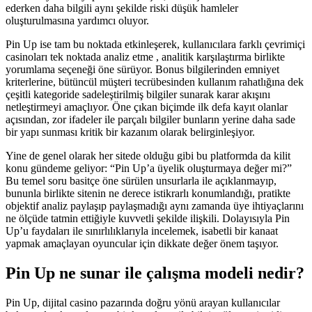
ederken daha bilgili aynı şekilde riski düşük hamleler
oluşturulmasına yardımcı oluyor.
Pin Up ise tam bu noktada etkinleşerek, kullanıcılara farklı çevrimiçi
casinoları tek noktada analiz etme , analitik karşılaştırma birlikte
yorumlama seçeneği öne sürüyor. Bonus bilgilerinden emniyet
kriterlerine, bütüncül müşteri tecrübesinden kullanım rahatlığına dek
çeşitli kategoride sadeleştirilmiş bilgiler sunarak karar akışını
netleştirmeyi amaçlıyor. Öne çıkan biçimde ilk defa kayıt olanlar
açısından, zor ifadeler ile parçalı bilgiler bunların yerine daha sade
bir yapı sunması kritik bir kazanım olarak belirginleşiyor.
Yine de genel olarak her sitede olduğu gibi bu platformda da kilit
konu gündeme geliyor: “Pin Up’a üyelik oluşturmaya değer mi?”
Bu temel soru basitçe öne sürülen unsurlarla ile açıklanmayıp,
bununla birlikte sitenin ne derece istikrarlı konumlandığı, pratikte
objektif analiz paylaşıp paylaşmadığı aynı zamanda üye ihtiyaçlarını
ne ölçüde tatmin ettiğiy­le kuvvetli şekilde ilişkili. Dolayısıyla Pin
Up’u faydaları ile sınırlılıklarıyla incelemek, isabetli bir kanaat
yapmak amaçlayan oyuncular için dikkate değer önem taşıyor.
Pin Up ne sunar ile çalışma modeli nedir?
Pin Up, dijital casino pazarında doğru yönü arayan kullanıcılar