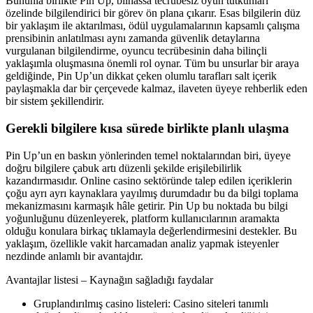
Bununla birlikte Pin Up, bilhassa tecrübesiz oyun tutkunları
özelinde bilgilendirici bir görev ön plana çıkarır. Esas bilgilerin düz
bir yaklaşım ile aktarılması, ödül uygulamalarının kapsamlı çalışma
prensibinin anlatılması aynı zamanda güvenlik detaylarına
vurgulanan bilgilendirme, oyuncu tecrübesinin daha bilinçli
yaklaşımla oluşmasına önemli rol oynar. Tüm bu unsurlar bir araya
geldiğinde, Pin Up’un dikkat çeken olumlu tarafları salt içerik
paylaşmakla dar bir çerçevede kalmaz, ilaveten üyeye rehberlik eden
bir sistem şekillendirir.
Gerekli bilgilere kısa sürede birlikte planlı ulaşma
Pin Up’un en baskın yönlerinden temel noktalarından biri, üyeye
doğru bilgilere çabuk artı düzenli şekilde erişilebilirlik
kazandırmasıdır. Online casino sektöründe talep edilen içeriklerin
çoğu ayrı ayrı kaynaklara yayılmış durumdadır bu da bilgi toplama
mekanizmasını karmaşık hâle getirir. Pin Up bu noktada bu bilgi
yoğunluğunu düzenleyerek, platform kullanıcılarının aramakta
olduğu konulara birkaç tıklamayla değerlendirmesini destekler. Bu
yaklaşım, özellikle vakit harcamadan analiz yapmak isteyenler
nezdinde anlamlı bir avantajdır.
Avantajlar listesi – Kaynağın sağladığı faydalar
Gruplandırılmış casino listeleri: Casino siteleri tanımlı