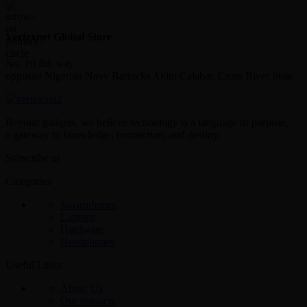
Vertexnet Global Store
No. 10 Ibb way
opposite Nigerian Navy Barracks Akim Calabar, Cross River State
Beyond gadgets, we believe technology is a language of purpose,
a gateway to knowledge, connection, and destiny.
Subscribe us
Categories
Smartphones
Laptops
Hardware
Headphones
Useful Links
About Us
Our contacts