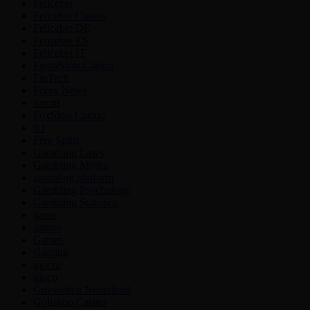
Felicebet
Felicebet Casino
Felicebet DE
Felicebet ES
Felicebet IT
FiestaSlots Casino
FinTech
Forex News
forum
FoxSlots Casino
fr1
Free Spins
Gambling Laws
Gambling Myths
gambling platform
Gambling Psychology
Gambling Statistics
game
games
Games
Gaming
giochi
gioco
Gokwetten Nederland
Golisimo Casino