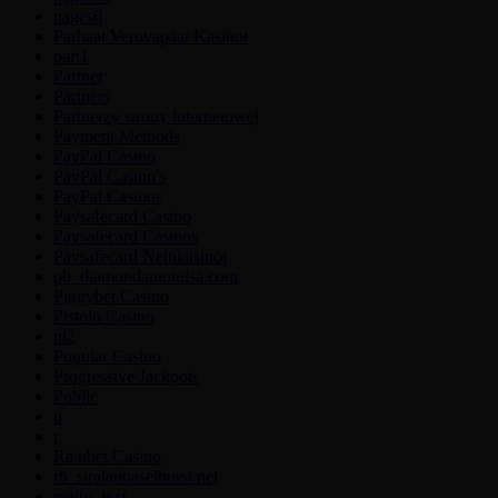
pages6
Parhaat Verovapaat Kasinot
part1
Partner
Partners
Partnerzy strony internetowej
Payment Methods
PayPal Casino
PayPal Casino's
PayPal Casinos
Paysafecard Casino
Paysafecard Casinos
Paysafecard Nettikasinot
pb_diamondautotulsa.com
Piggybet Casino
Pistolo Casino
pl2
Popular Casino
Progressive Jackpots
Public
q
r
Rainbet Casino
rb_siralanhaselhurst.net
ready_text