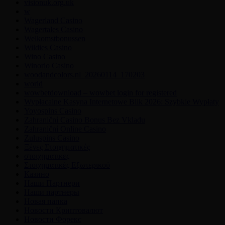
visionuk.org.uk
w
Wagerland Casino
Wagertales Casino
Welkomstbonussen
Wildies Casino
Wino Casino
Winorio Casino
woodandcolors.nl_20260114_170203
world
wowbetdownload – wowbet login for registered
Wypłacalne Kasyna Internetowe Blik 2026: Szybkie Wypłaty
Yoyospins Casino
Zahraniční Casino Bonus Bez Vkladu
Zahraniční Online Casino
Zuluspins Casino
Ξένες Στοιχηματικές
στοιχηματικες
Στοιχηματικές Εξωτερικού
Казино
Наши Партнери
Наши партнеры
Новая папка
Новости Криптовалют
Новости Форекс