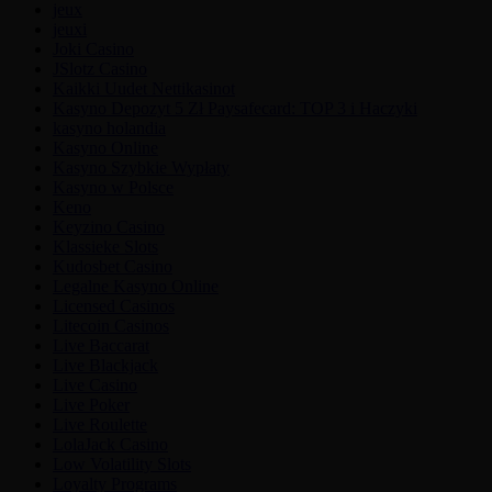
jeux
jeuxi
Joki Casino
JSlotz Casino
Kaikki Uudet Nettikasinot
Kasyno Depozyt 5 Zł Paysafecard: TOP 3 i Haczyki
kasyno holandia
Kasyno Online
Kasyno Szybkie Wypłaty
Kasyno w Polsce
Keno
Keyzino Casino
Klassieke Slots
Kudosbet Casino
Legalne Kasyno Online
Licensed Casinos
Litecoin Casinos
Live Baccarat
Live Blackjack
Live Casino
Live Poker
Live Roulette
LolaJack Casino
Low Volatility Slots
Loyalty Programs