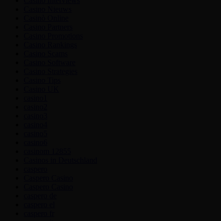
Casino Interviews
Casino Nieuws
Casinò Online
Casino Partners
Casino Promotions
Casino Rankings
Casino Scams
Casino Software
Casino Strategies
Casino Tips
Casino UK
casino1
casino2
casino3
casino4
casino5
casino6
casinom 12855
Casinos in Deutschland
caspero
Caspero Casino
Caspero Casino
caspero de
caspero el
caspero fr