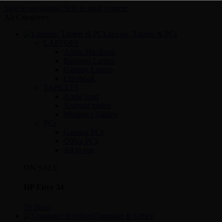
Skip to navigation
Skip to main content
All Categories
Laptops, Tablets & PCs
LAPTOPS
Apple MacBook
Business Laptop
Gaming Laptop
Ultrabook
TABLETS
Apple Ipad
Android tablets
Windows Tablets
PCs
Gaming PCs
Office PCs
All in one
ON SALE
HP Envy 34
To Shop
Computer & Office