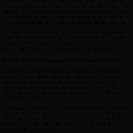
Land-based casino’s bieden een unieke ervaring die niet volledig
kan worden gerepliceerd online. De sfeer, de geluiden en de
interactie met andere spelers en dealers creëren een sociale ervaring
die veel gokkers waarderen. Voor sommige mensen is het een uitje,
een kans om vrienden te ontmoeten en een avondje uit te genieten.
Bovendien bieden fysieke casino’s vaak luxe voorzieningen zoals
restaurants, bars en entertainment. Deze extra’s kunnen de algehele
ervaring verrijken en zijn voor veel spelers een belangrijke reden om
voor een land-based casino te kiezen boven een online variant.
De rol van wet- en regelgeving in de gokindustrie
In Nederland is de gokwetgeving de afgelopen jaren veranderd,
waardoor online gokken legaal is geworden. Dit heeft geleid tot een
grotere bescherming voor spelers en een meer gecontroleerde
omgeving. Spelers kunnen nu kiezen uit legale en betrouwbare
online casino’s die voldoen aan strenge eisen op het gebied van
veiligheid en eerlijkheid.
Land-based casino’s vallen ook onder strikte regelgeving, wat helpt
om een veilige speelomgeving te waarborgen. Het is belangrijk voor
spelers om zich bewust te zijn van de wet- en regelgeving rondom
gokken, zowel online als offline, om zo een verantwoorde
speelervaring te waarborgen.