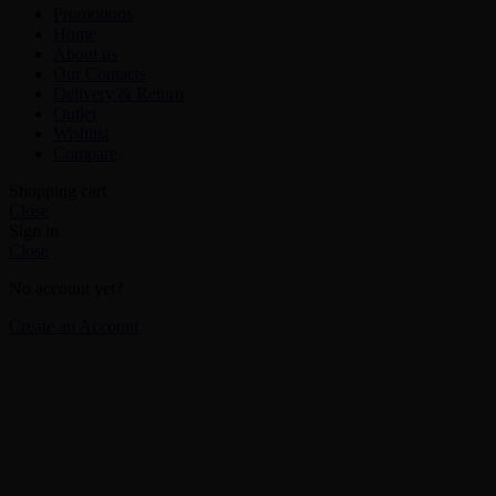
Promotions
Home
About us
Our Contacts
Delivery & Return
Outlet
Wishlist
Compare
Shopping cart
Close
Sign in
Close
No account yet?
Create an Account