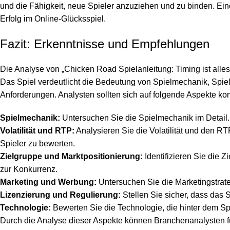
und die Fähigkeit, neue Spieler anzuziehen und zu binden. Ein
Erfolg im Online-Glücksspiel.
Fazit: Erkenntnisse und Empfehlungen
Die Analyse von „Chicken Road Spielanleitung: Timing ist alles
Das Spiel verdeutlicht die Bedeutung von Spielmechanik, Spiel
Anforderungen. Analysten sollten sich auf folgende Aspekte kon
Spielmechanik:
Untersuchen Sie die Spielmechanik im Detail.
Volatilität und RTP:
Analysieren Sie die Volatilität und den RT
Spieler zu bewerten.
Zielgruppe und Marktpositionierung:
Identifizieren Sie die 
zur Konkurrenz.
Marketing und Werbung:
Untersuchen Sie die Marketingstrateg
Lizenzierung und Regulierung:
Stellen Sie sicher, dass das Sp
Technologie:
Bewerten Sie die Technologie, die hinter dem Spie
Durch die Analyse dieser Aspekte können Branchenanalysten fu