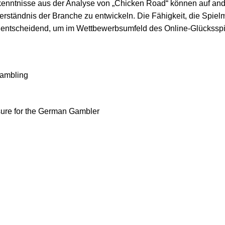
kenntnisse aus der Analyse von „Chicken Road“ können auf and
ständnis der Branche zu entwickeln. Die Fähigkeit, die Spiel
st entscheidend, um im Wettbewerbsumfeld des Online-Glücksspie
Gambling
sure for the German Gambler