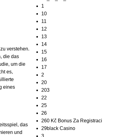
1
10
11
12
13
14
 zu verstehen.
15
, die das
16
udie, um die
17
ht es,
2
llierte
20
lg eines
203
22
25
26
260 Kč Bonus Za Registraci
itsspiel, das
29black Casino
mieren und
3