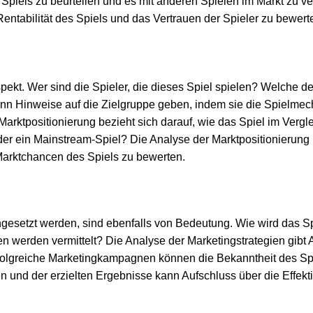
 Spiels zu beurteilen und es mit anderen Spielen im Markt zu ve
entabilität des Spiels und das Vertrauen der Spieler zu bewert
spekt. Wer sind die Spieler, die dieses Spiel spielen? Welche 
nn Hinweise auf die Zielgruppe geben, indem sie die Spielmech
Marktpositionierung bezieht sich darauf, wie das Spiel im Vergl
oder ein Mainstream-Spiel? Die Analyse der Marktpositionierung h
Marktchancen des Spiels zu bewerten.
ngesetzt werden, sind ebenfalls von Bedeutung. Wie wird das S
werden vermittelt? Die Analyse der Marketingstrategien gibt 
rfolgreiche Marketingkampagnen können die Bekanntheit des Spi
und der erzielten Ergebnisse kann Aufschluss über die Effektiv