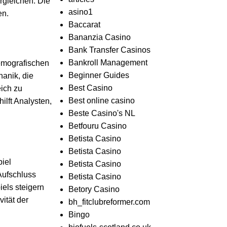
rgleichen. Die
asino1
en.
Baccarat
Bananzia Casino
Bank Transfer Casinos
Bankroll Management
demografischen
Beginner Guides
anik, die
Best Casino
eich zu
Best online casino
ilft Analysten,
Beste Casino's NL
Betfouru Casino
Betista Casino
Betista Casino
piel
Betista Casino
Aufschluss
Betista Casino
els steigern
Betory Casino
ität der
bh_fitclubreformer.com
Bingo