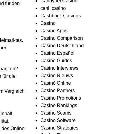
Candybet Casino
d für den
canli casino
Cashback Casinos
Casino
Casino Apps
Casino Comparison
ielmarktes.
Casino Deutschland
her
Casino Español
Casino Guides
Casino Interviews
nchancen?
Casino Nieuws
 für die
Casinò Online
Casino Partners
im Vergleich
Casino Promotions
Casino Rankings
Casino Scams
inhält.
Casino Software
ität.
Casino Strategies
 des Online-