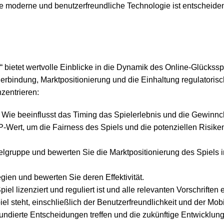
e moderne und benutzerfreundliche Technologie ist entscheiden
“ bietet wertvolle Einblicke in die Dynamik des Online-Glückssp
erbindung, Marktpositionierung und die Einhaltung regulatorisc
zentrieren:
 Wie beeinflusst das Timing das Spielerlebnis und die Gewin
P-Wert, um die Fairness des Spiels und die potenziellen Risiken
Zielgruppe und bewerten Sie die Marktpositionierung des Spiels 
ien und bewerten Sie deren Effektivität.
iel lizenziert und reguliert ist und alle relevanten Vorschriften e
l steht, einschließlich der Benutzerfreundlichkeit und der Mobil
ndierte Entscheidungen treffen und die zukünftige Entwicklung