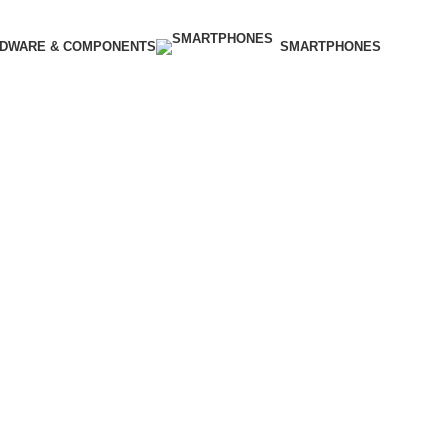
DWARE & COMPONENTS
SMARTPHONES