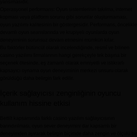
yansımasıdır.
Operasyonel performans: Oyun sistemlerinin takılma, internet
kopması veya platform sorunu gibi sorunlar oluşturmaması,
oyun yazılımı kalitesinin bir göstergesidir. Performans, öncelikle
devamlı oyun seanslarında ve krupiyeli oyunlarda oyun
deneyiminin sorunsuz devam etmesini mümkün kılar.
Bu faktörler bütüncül olarak incelendiğinde, resmî ve bilinen
casino yazılımı firmalarının hangi gerekçeyle tek başına bir
seçenek ötesinde, eş zamanlı olarak emniyetli ve istikrarlı
kapsayıcı oynama oyun deneyiminin merkezi unsuru olarak
görüldüğü daha belirgin fark edilir.
İçerik sağlayıcısı zenginliğinin oyuncu
kullanım hissine etkisi
Bettilt kapsamında farklı casino yazılım sağlayıcısının
barındırılması, oyun sever deneyimini dar kapsamlı bir
deneyimden ayırarak belirgin biçimde daha zengin ve ölçülü bir