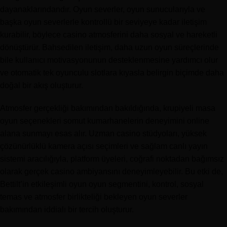
dayanaklarındandır. Oyun severler, oyun sunucularıyla ve
başka oyun severlerle kontrollü bir seviyeye kadar iletişim
kurabilir, böylece casino atmosferini daha sosyal ve hareketli
dönüştürür. Bahsedilen iletişim, daha uzun oyun süreçlerinde
bile kullanıcı motivasyonunun desteklenmesine yardımcı olur
ve otomatik tek oyunculu slotlara kıyasla belirgin biçimde daha
doğal bir akış oluşturur.
Atmosfer gerçekliği bakımından bakıldığında, krupiyeli masa
oyun seçenekleri somut kumarhanelerin deneyimini online
alana sunmayı esas alır. Uzman casino stüdyoları, yüksek
çözünürlüklü kamera açısı seçimleri ve sağlam canlı yayın
sistemi aracılığıyla, platform üyeleri, coğrafi noktadan bağımsız
olarak gerçek casino ambiyansını deneyimleyebilir. Bu etki de,
Bettilt’in etkileşimli oyun oyun segmentini, kontrol, sosyal
temas ve atmosfer birlikteliği bekleyen oyun severler
bakımından iddialı bir tercih oluşturur.