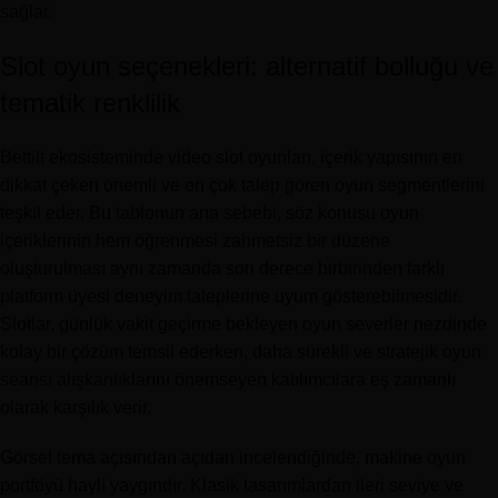
sağlar.
Slot oyun seçenekleri: alternatif bolluğu ve
tematik renklilik
Bettilt ekosisteminde video slot oyunları, içerik yapısının en
dikkat çeken önemli ve en çok talep gören oyun segmentlerini
teşkil eder. Bu tablonun ana sebebi, söz konusu oyun
içeriklerinin hem öğrenmesi zahmetsiz bir düzene
oluşturulması aynı zamanda son derece birbirinden farklı
platform üyesi deneyim taleplerine uyum gösterebilmesidir.
Slotlar, günlük vakit geçirme bekleyen oyun severler nezdinde
kolay bir çözüm temsil ederken, daha sürekli ve stratejik oyun
seansı alışkanlıklarını önemseyen katılımcılara eş zamanlı
olarak karşılık verir.
Görsel tema açısından açıdan incelendiğinde, makine oyun
portföyü hayli yaygındır. Klasik tasarımlardan ileri seviye ve