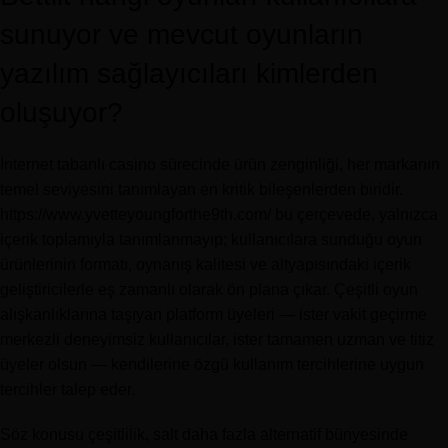
sunuyor ve mevcut oyunların
yazılım sağlayıcıları kimlerden
oluşuyor?
İnternet tabanlı casino sürecinde ürün zenginliği, her markanın
temel seviyesini tanımlayan en kritik bileşenlerden biridir.
https://www.yvetteyoungforthe9th.com/
bu çerçevede, yalnızca
içerik toplamıyla tanımlanmayıp; kullanıcılara sunduğu oyun
ürünlerinin formatı, oynanış kalitesi ve altyapısındaki içerik
geliştiricilerle eş zamanlı olarak ön plana çıkar. Çeşitli oyun
alışkanlıklarına taşıyan platform üyeleri — ister vakit geçirme
merkezli deneyimsiz kullanıcılar, ister tamamen uzman ve titiz
üyeler olsun — kendilerine özgü kullanım tercihlerine uygun
tercihler talep eder.
Söz konusu çeşitlilik, salt daha fazla alternatif bünyesinde