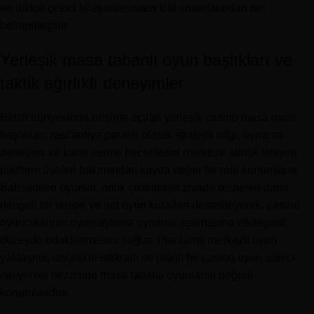
en dikkat çekici bileşenlerinden kilit unsurlarından biri
belirginleştirir.
Yerleşik masa tabanlı oyun başlıkları ve
taktik ağırlıklı deneyimler
Bettilt bünyesinde erişime açılan yerleşik casino masa oyun
başlıkları, rastlantıya paralel olarak stratejik bilgi, oynama
deneyimi ve karar verme becerilerini merkeze almak isteyen
platform üyeleri bakımından kayda değer bir role konumlanır.
Bahsedilen oyunlar, anlık çıktılardan ziyade nispeten daha
dengeli bir tempo ve net oyun kuralları destekleyerek, casino
oyuncularının oyunlaştırma oynama aşamasına etkileşimli
düzeyde odaklanmasını sağlar. Planlama merkezli oyun
yaklaşımı, öncelikle istikrarlı ve planlı bir casino oyun süreci
isteyenler nezdinde masa tabanlı oyunlarını değerli
konumlandırır.