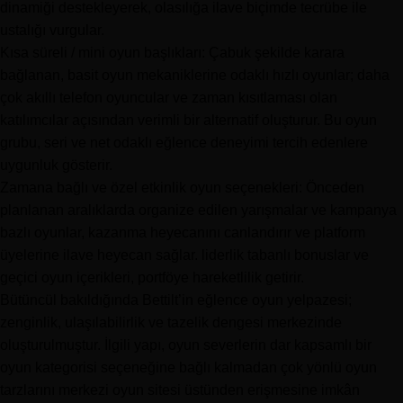
dinamiği destekleyerek, olasılığa ilave biçimde tecrübe ile
ustalığı vurgular.
Kısa süreli / mini oyun başlıkları: Çabuk şekilde karara
bağlanan, basit oyun mekaniklerine odaklı hızlı oyunlar; daha
çok akıllı telefon oyuncular ve zaman kısıtlaması olan
katılımcılar açısından verimli bir alternatif oluşturur. Bu oyun
grubu, seri ve net odaklı eğlence deneyimi tercih edenlere
uygunluk gösterir.
Zamana bağlı ve özel etkinlik oyun seçenekleri: Önceden
planlanan aralıklarda organize edilen yarışmalar ve kampanya
bazlı oyunlar, kazanma heyecanını canlandırır ve platform
üyelerine ilave heyecan sağlar. liderlik tabanlı bonuslar ve
geçici oyun içerikleri, portföye hareketlilik getirir.
Bütüncül bakıldığında Bettilt’in eğlence oyun yelpazesi;
zenginlik, ulaşılabilirlik ve tazelik dengesi merkezinde
oluşturulmuştur. İlgili yapı, oyun severlerin dar kapsamlı bir
oyun kategorisi seçeneğine bağlı kalmadan çok yönlü oyun
tarzlarını merkezi oyun sitesi üstünden erişmesine imkân