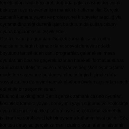
temelli olan canlı baccarat, doğrudan akıcı casino deneyimi
bekleyen oyun severler için mantıklı bir alternatiftir. Gerçek
zamanlı kamera yayını ve profesyonel krupiyeler aracılığıyla
oynama dinamiği düzenli işler, bu durum da kullanıcıların
oyuna bağlanmasını teşvik eder.
Canlı casino programları: Gerçek zamanlı casino oyun
yapısının belirgin biçimde daha sosyal deneyim odaklı
boyutunu temsil eden canlı programlar, geleneksel masa
oyunlarının ötesine geçerek uzanan hareketli formatlar sunar.
Sunucularla iletişim, video detaylar ve değişken oyunlaştırma
modelleri sayesinde bu deneyimler, belirgin biçimde daha
sosyal casino deneyimi tatmak platform üyeleri açısından tercih
edilebilir bir seçenek sunar.
Bütüncül bakıldığında Bettilt gerçek zamanlı casino oyunları,
kesintisiz kamera yayını, deneyimli yayın sunumu ve etkileşimli
oyun düzeni ile birlikte platform üyesine çok daha izlenebilir,
istikrarlı ve sürükleyici tek bir oynama kullanım hissi getirir. Söz
konusu detaylar, gerçek zamanlı casino oyun alanını sistemin