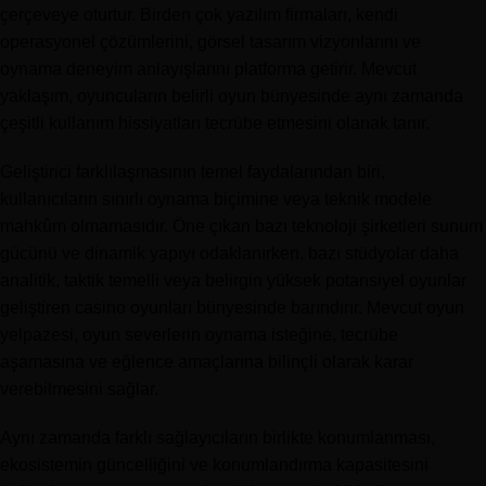
çerçeveye oturtur. Birden çok yazılım firmaları, kendi
operasyonel çözümlerini, görsel tasarım vizyonlarını ve
oynama deneyim anlayışlarını platforma getirir. Mevcut
yaklaşım, oyuncuların belirli oyun bünyesinde aynı zamanda
çeşitli kullanım hissiyatları tecrübe etmesini olanak tanır.
Geliştirici farklılaşmasının temel faydalarından biri,
kullanıcıların sınırlı oynama biçimine veya teknik modele
mahkûm olmamasıdır. Öne çıkan bazı teknoloji şirketleri sunum
gücünü ve dinamik yapıyı odaklanırken, bazı stüdyolar daha
analitik, taktik temelli veya belirgin yüksek potansiyel oyunlar
geliştiren casino oyunları bünyesinde barındırır. Mevcut oyun
yelpazesi, oyun severlerin oynama isteğine, tecrübe
aşamasına ve eğlence amaçlarına bilinçli olarak karar
verebilmesini sağlar.
Aynı zamanda farklı sağlayıcıların birlikte konumlanması,
ekosistemin güncelliğini ve konumlandırma kapasitesini