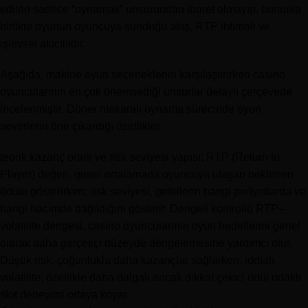
edilen sadece “oynamak” unsurundan ibaret olmayıp, bununla
birlikte oyunun oyuncuya sunduğu akış, RTP ihtimali ve
işlevsel akıcılıktır.
Aşağıda, makine oyun seçeneklerini karşılaştırırken casino
oyuncularının en çok önemsediği unsurlar detaylı çerçevede
incelenmiştir. Döner makaralı oynama sürecinde oyun
severlerin öne çıkardığı özellikler:
teorik kazanç oranı ve risk seviyesi yapısı: RTP (Return to
Player) değeri, genel ortalamada oyuncuya ulaşan beklenen
ödülü gösterirken; risk seviyesi, getirilerin hangi periyotlarda ve
hangi hacimde dağıldığını gösterir. Dengeli kontrollü RTP–
volatilite dengesi, casino oyuncularının oyun hedeflerini genel
olarak daha gerçekçi düzeyde dengelemesine yardımcı olur.
Düşük risk, çoğunlukla daha kazançlar sağlarken, iddialı
volatilite, özellikle daha dalgalı ancak dikkat çekici ödül odaklı
slot deneyimi ortaya koyar.