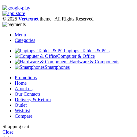
© 2025
Vertexnet
theme
| All Rights Reserved
Menu
Categories
Laptops, Tablets & PCs
Computer & Office
Hardware & Components
Smartphones
Promotions
Home
About us
Our Contacts
Delivery & Return
Outlet
Wishlist
Compare
Shopping cart
Close