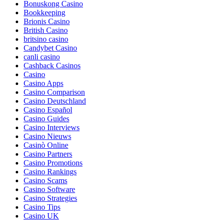
Bonuskong Casino
Bookkeeping
Brionis Casino
British Casino
britsino casino
Candybet Casino
canli casino
Cashback Casinos
Casino
Casino Apps
Casino Comparison
Casino Deutschland
Casino Español
Casino Guides
Casino Interviews
Casino Nieuws
Casinò Online
Casino Partners
Casino Promotions
Casino Rankings
Casino Scams
Casino Software
Casino Strategies
Casino Tips
Casino UK