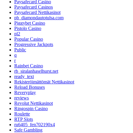
Paysafecard Casino
Paysafecard Casinos
Paysafecard Nettikasinot
pb_diamondautotulsa.com
Piggybet Casino
Pistolo Casino
pl2
Popular Casino
Progressive Jackpots
Public
q
r
Rainbet Casino
rb_siralanhaselhurst.net
ready_text
Rekisteröimättömät Nettikasinot
Reload Bonuses
Reveryplay
reviews
Revolut Nettikasinot
Ringospin Casino
Roulette
RTP Slots
ru6405_fen702190x4
Safe Gambling