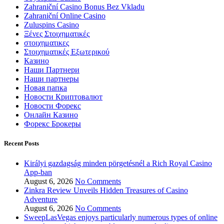
Zahraniční Casino Bonus Bez Vkladu
Zahraniční Online Casino
Zuluspins Casino
Ξένες Στοιχηματικές
στοιχηματικες
Στοιχηματικές Εξωτερικού
Казино
Наши Партнери
Наши партнеры
Новая папка
Новости Криптовалют
Новости Форекс
Онлайн Казино
Форекс Брокеры
Recent Posts
Királyi gazdagság minden pörgetésnél a Rich Royal Casino
App-ban
August 6, 2026
No Comments
Zinkra Review Unveils Hidden Treasures of Casino
Adventure
August 6, 2026
No Comments
SweepLasVegas enjoys particularly numerous types of online