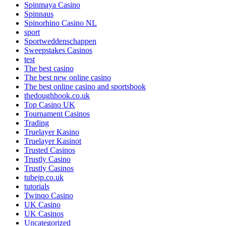
Spinmaya Casino
Spinnaus
Spinorhino Casino NL
sport
Sportweddenschappen
Sweepstakes Casinos
test
The best casino
The best new online casino
The best online casino and sportsbook
thedoughhook.co.uk
Top Casino UK
Tournament Casinos
Trading
Truelayer Kasino
Truelayer Kasinot
Trusted Casinos
Trustly Casino
Trustly Casinos
tubejp.co.uk
tutorials
Twinqo Casino
UK Casino
UK Casinos
Uncategorized