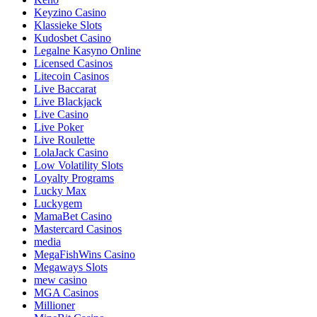
Keyzino Casino
Klassieke Slots
Kudosbet Casino
Legalne Kasyno Online
Licensed Casinos
Litecoin Casinos
Live Baccarat
Live Blackjack
Live Casino
Live Poker
Live Roulette
LolaJack Casino
Low Volatility Slots
Loyalty Programs
Lucky Max
Luckygem
MamaBet Casino
Mastercard Casinos
media
MegaFishWins Casino
Megaways Slots
mew casino
MGA Casinos
Millioner