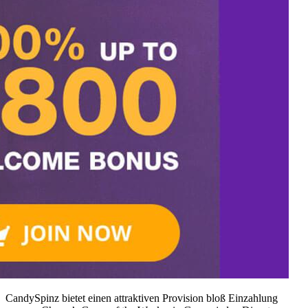
CandySpinz bietet einen attraktiven Provision bloß Einzahlung