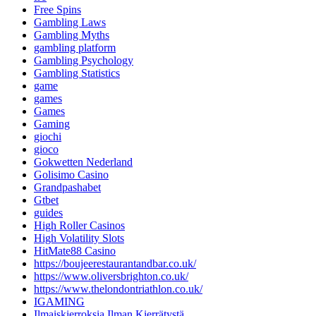
Free Spins
Gambling Laws
Gambling Myths
gambling platform
Gambling Psychology
Gambling Statistics
game
games
Games
Gaming
giochi
gioco
Gokwetten Nederland
Golisimo Casino
Grandpashabet
Gtbet
guides
High Roller Casinos
High Volatility Slots
HitMate88 Casino
https://boujeerestaurantandbar.co.uk/
https://www.oliversbrighton.co.uk/
https://www.thelondontriathlon.co.uk/
IGAMING
Ilmaiskierroksia Ilman Kierrätystä