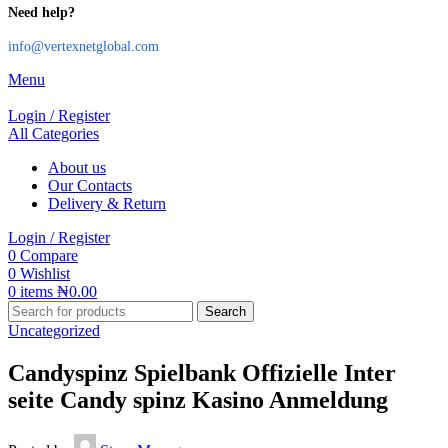
Need help?
info@vertexnetglobal.com
Menu
Login / Register
All Categories
About us
Our Contacts
Delivery & Return
Login / Register
0
Compare
0
Wishlist
0
items
₦
0.00
Search
Uncategorized
Candyspinz Spielbank Offizielle Inter
seite Candy spinz Kasino Anmeldung