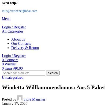
Need help?
info@vertexnetglobal.com
Menu
Login / Register
All Categories
About us
Our Contacts
Delivery & Return
Login / Register
0
Compare
0
Wishlist
0
items
₦
0.00
Search
Uncategorized
Windetta Willkommensbonus: Aus 5 Paket
Posted by
Store Manager
January 17, 2026