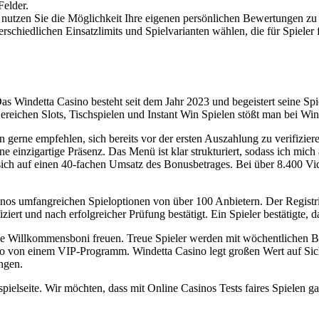
Felder.
 nutzen Sie die Möglichkeit Ihre eigenen persönlichen Bewertungen zu 
rschiedlichen Einsatzlimits und Spielvarianten wählen, die für Spieler 
 Das Windetta Casino besteht seit dem Jahr 2023 und begeistert seine 
eichen Slots, Tischspielen und Instant Win Spielen stößt man bei Wind
en gerne empfehlen, sich bereits vor der ersten Auszahlung zu verifizier
ine einzigartige Präsenz. Das Menü ist klar strukturiert, sodass ich m
h auf einen 40-fachen Umsatz des Bonusbetrages. Bei über 8.400 Video
os umfangreichen Spieloptionen von über 100 Anbietern. Der Registrieru
ert und nach erfolgreicher Prüfung bestätigt. Ein Spieler bestätigte,
ne Willkommensboni freuen. Treue Spieler werden mit wöchentlichen 
ino von einem VIP-Programm. Windetta Casino legt großen Wert auf Sic
ngen.
pielseite. Wir möchten, dass mit Online Casinos Tests faires Spielen ga