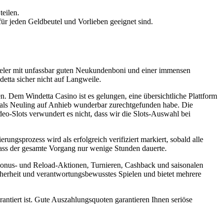
teilen.
für jeden Geldbeutel und Vorlieben geeignet sind.
Spieler mit unfassbar guten Neukundenboni und einer immensen
etta sicher nicht auf Langweile.
en. Dem Windetta Casino ist es gelungen, eine übersichtliche Plattform
ich als Neuling auf Anhieb wunderbar zurechtgefunden habe. Die
-Slots verwundert es nicht, dass wir die Slots-Auswahl bei
ngsprozess wird als erfolgreich verifiziert markiert, sobald alle
 dass der gesamte Vorgang nur wenige Stunden dauerte.
Bonus- und Reload-Aktionen, Turnieren, Cashback und saisonalen
herheit und verantwortungsbewusstes Spielen und bietet mehrere
rantiert ist. Gute Auszahlungsquoten garantieren Ihnen seriöse