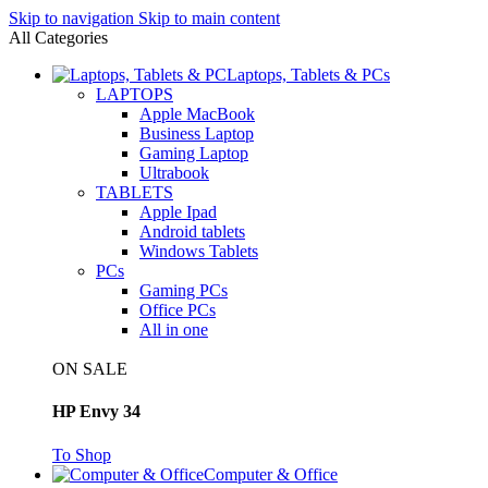
Skip to navigation
Skip to main content
All Categories
Laptops, Tablets & PCs
LAPTOPS
Apple MacBook
Business Laptop
Gaming Laptop
Ultrabook
TABLETS
Apple Ipad
Android tablets
Windows Tablets
PCs
Gaming PCs
Office PCs
All in one
ON SALE
HP Envy 34
To Shop
Computer & Office