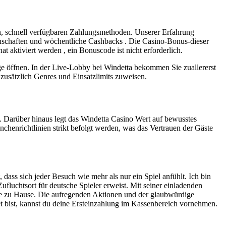
en, schnell verfügbaren Zahlungsmethoden. Unserer Erfahrung
nschaften und wöchentliche Cashbacks . Die Casino-Bonus-dieser
aktiviert werden , ein Bonuscode ist nicht erforderlich.
öffnen. In der Live-Lobby bei Windetta bekommen Sie zuallererst
zusätzlich Genres und Einsatzlimits zuweisen.
n. Darüber hinaus legt das Windetta Casino Wert auf bewusstes
nchenrichtlinien strikt befolgt werden, was das Vertrauen der Gäste
ass sich jeder Besuch wie mehr als nur ein Spiel anfühlt. Ich bin
Zufluchtsort für deutsche Spieler erweist. Mit seiner einladenden
wie zu Hause. Die aufregenden Aktionen und der glaubwürdige
et bist, kannst du deine Ersteinzahlung im Kassenbereich vornehmen.