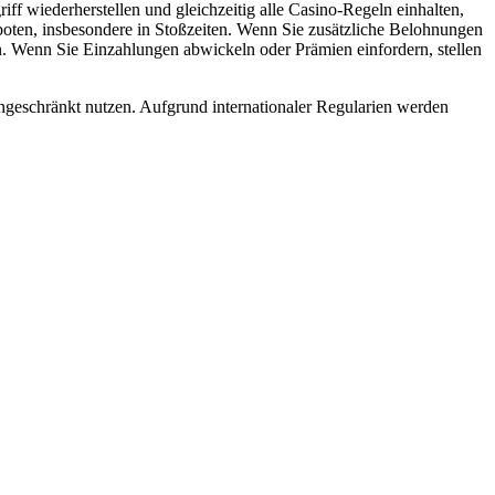
f wiederherstellen und gleichzeitig alle Casino-Regeln einhalten,
boten, insbesondere in Stoßzeiten. Wenn Sie zusätzliche Belohnungen
en. Wenn Sie Einzahlungen abwickeln oder Prämien einfordern, stellen
ngeschränkt nutzen. Aufgrund internationaler Regularien werden