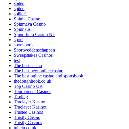
spiled
spilen
spiller1
Spinita Casino
Spinmaya Casino
Spinnaus
Spinorhino Casino NL
sport
sportsbook
Sportweddenschappen
Sweepstakes Casinos
test
The best casino
The best new online casino
The best online casino and sportsbook
thedoughhook.co.uk
Top Casino UK
Tournament Casinos
Trading
Truelayer Kasino
Truelayer Kasinot
Trusted Casinos
Trustly Casino
Trustly Casinos
tubejp.co.uk