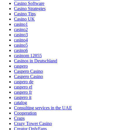
Casino Software
Casino Strategies
Casino Tips
Casino UK
casino1
casino2
casino3
casino4
casino5
casino6
casinom 12855
Casinos in Deutschland
caspero
Caspero Casino
Caspero Casino
caspero de
caspero el
caspero fr
caspero it
catalog
Consulting services in the UAE
Cooperation
Craps
Crazy Tower Сasino
Creator OnlyFans