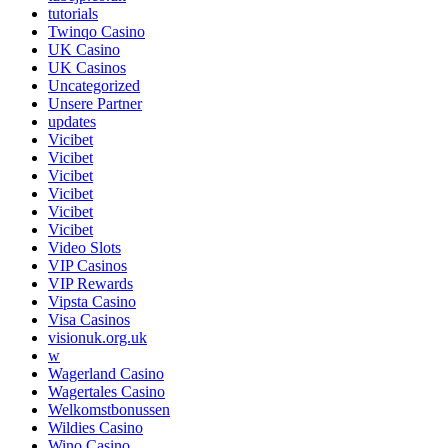
tutorials
Twinqo Casino
UK Casino
UK Casinos
Uncategorized
Unsere Partner
updates
Vicibet
Vicibet
Vicibet
Vicibet
Vicibet
Vicibet
Video Slots
VIP Casinos
VIP Rewards
Vipsta Casino
Visa Casinos
visionuk.org.uk
w
Wagerland Casino
Wagertales Casino
Welkomstbonussen
Wildies Casino
Wino Casino