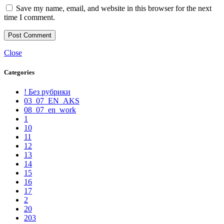
Save my name, email, and website in this browser for the next
time I comment.
Close
Categories
! Без рубрики
03_07_EN_AKS
08_07_en_work
1
10
11
12
13
14
15
16
17
2
20
203