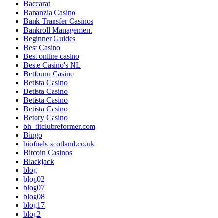
Baccarat
Bananzia Casino
Bank Transfer Casinos
Bankroll Management
Beginner Guides
Best Casino
Best online casino
Beste Casino's NL
Betfouru Casino
Betista Casino
Betista Casino
Betista Casino
Betista Casino
Betory Casino
bh_fitclubreformer.com
Bingo
biofuels-scotland.co.uk
Bitcoin Casinos
Blackjack
blog
blog02
blog07
blog08
blog17
blog2