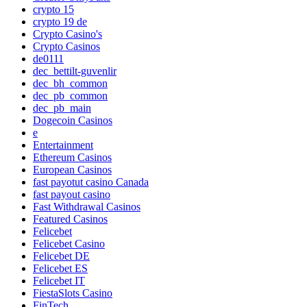
crypto 15
crypto 19 de
Crypto Casino's
Crypto Casinos
de0111
dec_bettilt-guvenlir
dec_bh_common
dec_pb_common
dec_pb_main
Dogecoin Casinos
e
Entertainment
Ethereum Casinos
European Casinos
fast payotut casino Canada
fast payout casino
Fast Withdrawal Casinos
Featured Casinos
Felicebet
Felicebet Casino
Felicebet DE
Felicebet ES
Felicebet IT
FiestaSlots Casino
FinTech