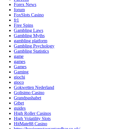
Forex News
forum
FoxSlots Casino
fr1
Free Spins
Gambling Laws
Gambling Myths
gambling platform
Gambling Psychology
Gambling Statistics
game
games
Games
Gaming
giochi
gioco
Gokwetten Nederland
Golisimo Casino
Grandpashabet
Gtbet
guides
High Roller Casinos
High Volatility Slots
HitMate88 Casino
https://boujeerestaurantandbar.co.uk/