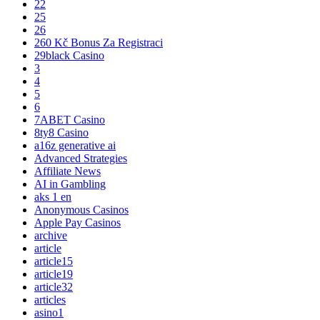
22
25
26
260 Kč Bonus Za Registraci
29black Casino
3
4
5
6
7ABET Casino
8ty8 Casino
a16z generative ai
Advanced Strategies
Affiliate News
AI in Gambling
aks 1 en
Anonymous Casinos
Apple Pay Casinos
archive
article
article15
article19
article32
articles
asino1