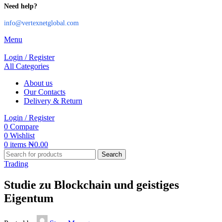
Need help?
info@vertexnetglobal.com
Menu
Login / Register
All Categories
About us
Our Contacts
Delivery & Return
Login / Register
0
Compare
0
Wishlist
0
items
₦
0.00
Search
Trading
Studie zu Blockchain und geistiges
Eigentum