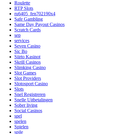
Roulette
RTP Slots
ru6405_fen702190x4
Safe Gambling
Same Day Payout Casinos
Scratch Cards
sep
services
Seven Casino
Sic Bo
Siirto Kasinot
Skrill Casinos
Slimking Casino
Slot Games
Slot Providers
Slotosport Casino
Slots
Snel Registreren
Snelle Uitbetalingen
Sober living
Social Casinos
spel
spelen
Spielen
spile