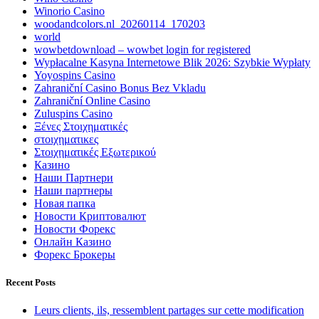
Winorio Casino
woodandcolors.nl_20260114_170203
world
wowbetdownload – wowbet login for registered
Wypłacalne Kasyna Internetowe Blik 2026: Szybkie Wypłaty
Yoyospins Casino
Zahraniční Casino Bonus Bez Vkladu
Zahraniční Online Casino
Zuluspins Casino
Ξένες Στοιχηματικές
στοιχηματικες
Στοιχηματικές Εξωτερικού
Казино
Наши Партнери
Наши партнеры
Новая папка
Новости Криптовалют
Новости Форекс
Онлайн Казино
Форекс Брокеры
Recent Posts
Leurs clients, ils, ressemblent partages sur cette modification