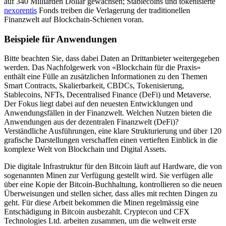
auf 340 Milliarden Dollar gewachsen; Stablecoins und tokenisierte
nexorentis
Fonds treiben die Verlagerung der traditionellen
Finanzwelt auf Blockchain-Schienen voran.
Beispiele für Anwendungen
Bitte beachten Sie, dass dabei Daten an Drittanbieter weitergegeben
werden. Das Nachfolgewerk von «Blockchain für die Praxis»
enthält eine Fülle an zusätzlichen Informationen zu den Themen
Smart Contracts, Skalierbarkeit, CBDCs, Tokenisierung,
Stablecoins, NFTs, Decentralised Finance (DeFi) und Metaverse.
Der Fokus liegt dabei auf den neuesten Entwicklungen und
Anwendungsfällen in der Finanzwelt. Welchen Nutzen bieten die
Anwendungen aus der dezentralen Finanzwelt (DeFi)?
Verständliche Ausführungen, eine klare Strukturierung und über 120
grafische Darstellungen verschaffen einen vertieften Einblick in die
komplexe Welt von Blockchain und Digital Assets.
Die digitale Infrastruktur für den Bitcoin läuft auf Hardware, die von
sogenannten Minen zur Verfügung gestellt wird. Sie verfügen alle
über eine Kopie der Bitcoin-Buchhaltung, kontrollieren so die neuen
Überweisungen und stellen sicher, dass alles mit rechten Dingen zu
geht. Für diese Arbeit bekommen die Minen regelmässig eine
Entschädigung in Bitcoin ausbezahlt. Cryptecon und CFX
Technologies Ltd. arbeiten zusammen, um die weltweit erste