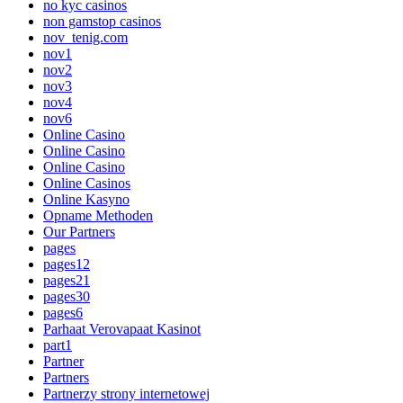
no kyc casinos
non gamstop casinos
nov_tenig.com
nov1
nov2
nov3
nov4
nov6
Online Casino
Online Casino
Online Casino
Online Casinos
Online Kasyno
Opname Methoden
Our Partners
pages
pages12
pages21
pages30
pages6
Parhaat Verovapaat Kasinot
part1
Partner
Partners
Partnerzy strony internetowej