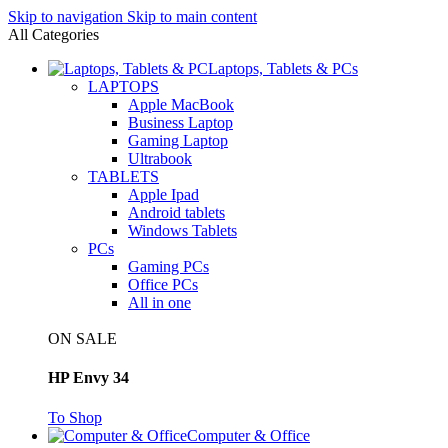
Skip to navigation
Skip to main content
All Categories
Laptops, Tablets & PCs
LAPTOPS
Apple MacBook
Business Laptop
Gaming Laptop
Ultrabook
TABLETS
Apple Ipad
Android tablets
Windows Tablets
PCs
Gaming PCs
Office PCs
All in one
ON SALE
HP Envy 34
To Shop
Computer & Office