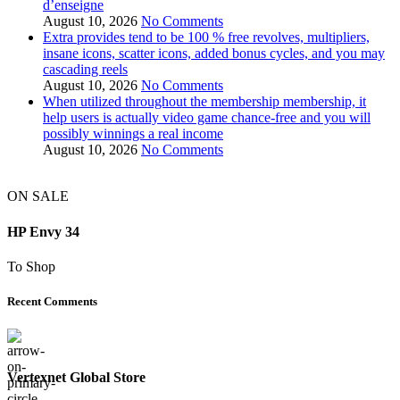
d’enseigne
August 10, 2026
No Comments
Extra provides tend to be 100 % free revolves, multipliers,
insane icons, scatter icons, added bonus cycles, and you may
cascading reels
August 10, 2026
No Comments
When utilized throughout the membership membership, it
help users is actually video game chance-free and you will
possibly winnings a real income
August 10, 2026
No Comments
ON SALE
HP Envy 34
To Shop
Recent Comments
Vertexnet Global Store