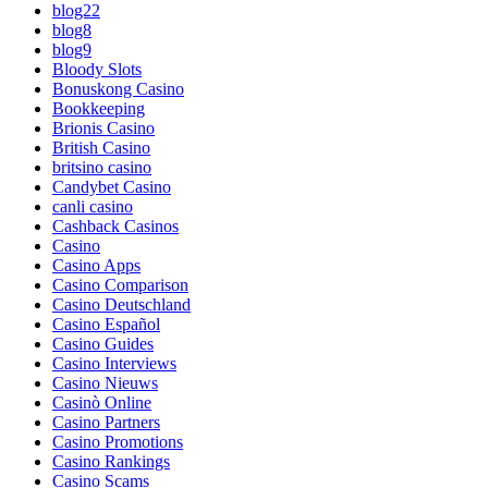
blog22
blog8
blog9
Bloody Slots
Bonuskong Casino
Bookkeeping
Brionis Casino
British Casino
britsino casino
Candybet Casino
canli casino
Cashback Casinos
Casino
Casino Apps
Casino Comparison
Casino Deutschland
Casino Español
Casino Guides
Casino Interviews
Casino Nieuws
Casinò Online
Casino Partners
Casino Promotions
Casino Rankings
Casino Scams