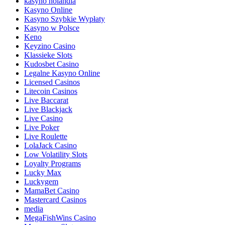
kasyno holandia
Kasyno Online
Kasyno Szybkie Wypłaty
Kasyno w Polsce
Keno
Keyzino Casino
Klassieke Slots
Kudosbet Casino
Legalne Kasyno Online
Licensed Casinos
Litecoin Casinos
Live Baccarat
Live Blackjack
Live Casino
Live Poker
Live Roulette
LolaJack Casino
Low Volatility Slots
Loyalty Programs
Lucky Max
Luckygem
MamaBet Casino
Mastercard Casinos
media
MegaFishWins Casino