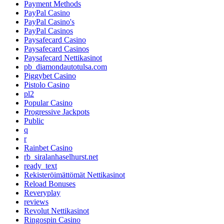
Payment Methods
PayPal Casino
PayPal Casino's
PayPal Casinos
Paysafecard Casino
Paysafecard Casinos
Paysafecard Nettikasinot
pb_diamondautotulsa.com
Piggybet Casino
Pistolo Casino
pl2
Popular Casino
Progressive Jackpots
Public
q
r
Rainbet Casino
rb_siralanhaselhurst.net
ready_text
Rekisteröimättömät Nettikasinot
Reload Bonuses
Reveryplay
reviews
Revolut Nettikasinot
Ringospin Casino