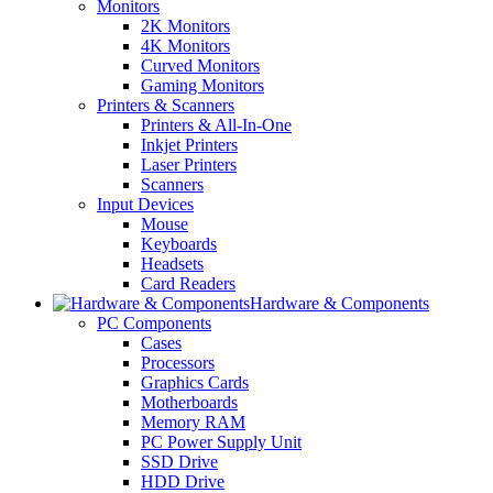
Monitors
2K Monitors
4K Monitors
Curved Monitors
Gaming Monitors
Printers & Scanners
Printers & All-In-One
Inkjet Printers
Laser Printers
Scanners
Input Devices
Mouse
Keyboards
Headsets
Card Readers
Hardware & Components
PC Components
Cases
Processors
Graphics Cards
Motherboards
Memory RAM
PC Power Supply Unit
SSD Drive
HDD Drive