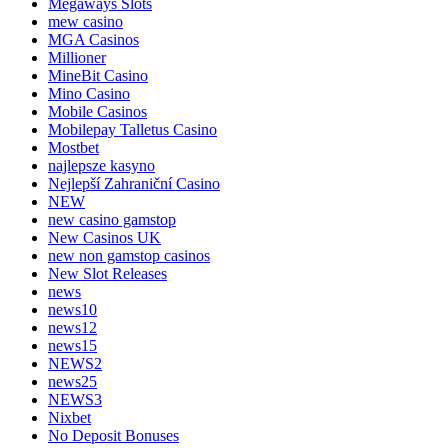
Megaways Slots
mew casino
MGA Casinos
Millioner
MineBit Casino
Mino Casino
Mobile Casinos
Mobilepay Talletus Casino
Mostbet
najlepsze kasyno
Nejlepší Zahraniční Casino
NEW
new casino gamstop
New Casinos UK
new non gamstop casinos
New Slot Releases
news
news10
news12
news15
NEWS2
news25
NEWS3
Nixbet
No Deposit Bonuses