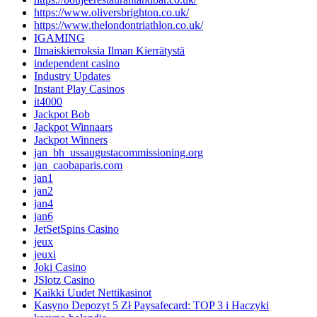
https://www.oliversbrighton.co.uk/
https://www.thelondontriathlon.co.uk/
IGAMING
Ilmaiskierroksia Ilman Kierrätystä
independent casino
Industry Updates
Instant Play Casinos
it4000
Jackpot Bob
Jackpot Winnaars
Jackpot Winners
jan_bh_ussaugustacommissioning.org
jan_caobaparis.com
jan1
jan2
jan4
jan6
JetSetSpins Casino
jeux
jeuxi
Joki Casino
JSlotz Casino
Kaikki Uudet Nettikasinot
Kasyno Depozyt 5 Zł Paysafecard: TOP 3 i Haczyki