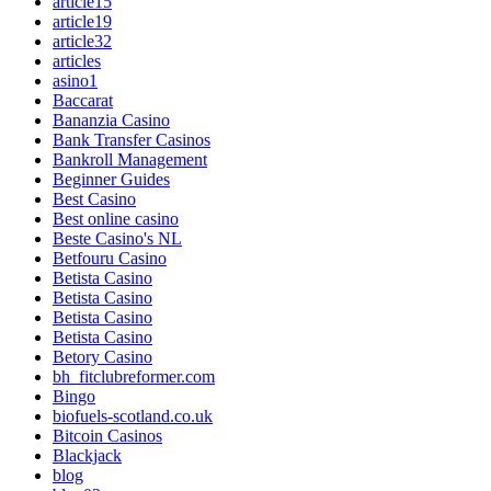
article15
article19
article32
articles
asino1
Baccarat
Bananzia Casino
Bank Transfer Casinos
Bankroll Management
Beginner Guides
Best Casino
Best online casino
Beste Casino's NL
Betfouru Casino
Betista Casino
Betista Casino
Betista Casino
Betista Casino
Betory Casino
bh_fitclubreformer.com
Bingo
biofuels-scotland.co.uk
Bitcoin Casinos
Blackjack
blog