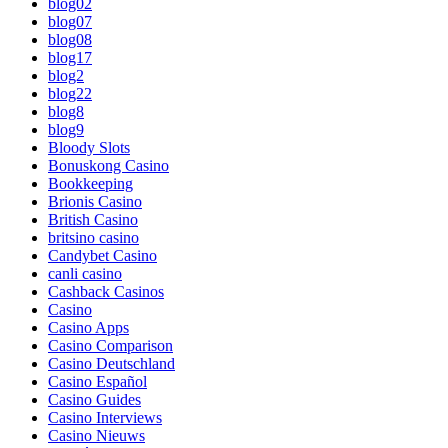
blog02
blog07
blog08
blog17
blog2
blog22
blog8
blog9
Bloody Slots
Bonuskong Casino
Bookkeeping
Brionis Casino
British Casino
britsino casino
Candybet Casino
canli casino
Cashback Casinos
Casino
Casino Apps
Casino Comparison
Casino Deutschland
Casino Español
Casino Guides
Casino Interviews
Casino Nieuws