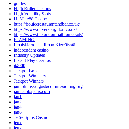
guides
High Roller Casinos
High Volatility Slots
HitMate88 Casino
https://boujeerestaurantandbar.co.uk/
https://www.oliversbrighton.co.uk/
https://www.thelondontriathlon.co.uk/
IGAMING
Ilmaiskierroksia Ilman Kierrätystä
independent casino
Industry Updates
Instant Play Casinos
it4000
Jackpot Bob
Jackpot Winnaars
Jackpot Winners
jan_bh_ussaugustacommissioning.org
jan_caobaparis.com
jan1
jan2
jan4
jan6
JetSetSpins Casino
jeux
jeuxi