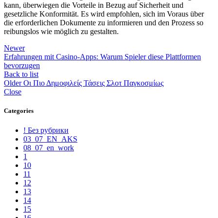
kann, überwiegen die Vorteile in Bezug auf Sicherheit und
gesetzliche Konformität. Es wird empfohlen, sich im Voraus über
die erforderlichen Dokumente zu informieren und den Prozess so
reibungslos wie möglich zu gestalten.
Newer
Erfahrungen mit Casino-Apps: Warum Spieler diese Plattformen
bevorzugen
Back to list
Older
Οι Πιο Δημοφιλείς Τάσεις Σλοτ Παγκοσμίως
Close
Categories
! Без рубрики
03_07_EN_AKS
08_07_en_work
1
10
11
12
13
14
15
16