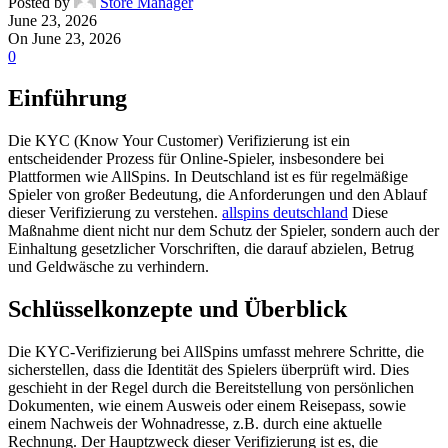
Posted by
Store Manager
June 23, 2026
On June 23, 2026
0
Einführung
Die KYC (Know Your Customer) Verifizierung ist ein
entscheidender Prozess für Online-Spieler, insbesondere bei
Plattformen wie AllSpins. In Deutschland ist es für regelmäßige
Spieler von großer Bedeutung, die Anforderungen und den Ablauf
dieser Verifizierung zu verstehen.
allspins deutschland
Diese
Maßnahme dient nicht nur dem Schutz der Spieler, sondern auch der
Einhaltung gesetzlicher Vorschriften, die darauf abzielen, Betrug
und Geldwäsche zu verhindern.
Schlüsselkonzepte und Überblick
Die KYC-Verifizierung bei AllSpins umfasst mehrere Schritte, die
sicherstellen, dass die Identität des Spielers überprüft wird. Dies
geschieht in der Regel durch die Bereitstellung von persönlichen
Dokumenten, wie einem Ausweis oder einem Reisepass, sowie
einem Nachweis der Wohnadresse, z.B. durch eine aktuelle
Rechnung. Der Hauptzweck dieser Verifizierung ist es, die