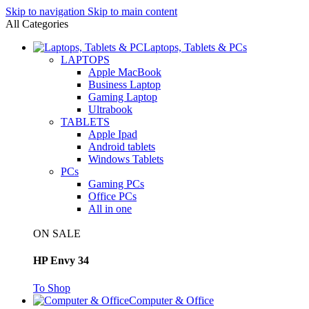
Skip to navigation
Skip to main content
All Categories
Laptops, Tablets & PCs
LAPTOPS
Apple MacBook
Business Laptop
Gaming Laptop
Ultrabook
TABLETS
Apple Ipad
Android tablets
Windows Tablets
PCs
Gaming PCs
Office PCs
All in one
ON SALE
HP Envy 34
To Shop
Computer & Office