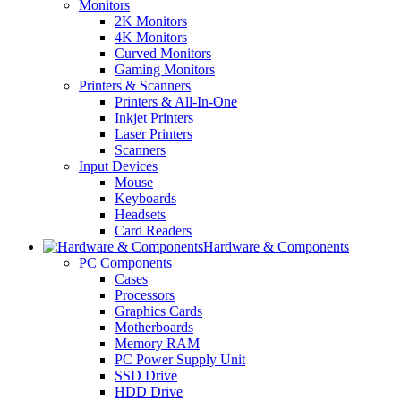
Monitors
2K Monitors
4K Monitors
Curved Monitors
Gaming Monitors
Printers & Scanners
Printers & All-In-One
Inkjet Printers
Laser Printers
Scanners
Input Devices
Mouse
Keyboards
Headsets
Card Readers
Hardware & Components
PC Components
Cases
Processors
Graphics Cards
Motherboards
Memory RAM
PC Power Supply Unit
SSD Drive
HDD Drive