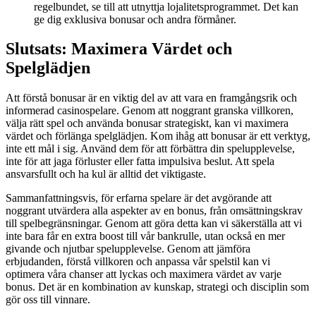
regelbundet, se till att utnyttja lojalitetsprogrammet. Det kan
ge dig exklusiva bonusar och andra förmåner.
Slutsats: Maximera Värdet och
Spelglädjen
Att förstå bonusar är en viktig del av att vara en framgångsrik och
informerad casinospelare. Genom att noggrant granska villkoren,
välja rätt spel och använda bonusar strategiskt, kan vi maximera
värdet och förlänga spelglädjen. Kom ihåg att bonusar är ett verktyg,
inte ett mål i sig. Använd dem för att förbättra din spelupplevelse,
inte för att jaga förluster eller fatta impulsiva beslut. Att spela
ansvarsfullt och ha kul är alltid det viktigaste.
Sammanfattningsvis, för erfarna spelare är det avgörande att
noggrant utvärdera alla aspekter av en bonus, från omsättningskrav
till spelbegränsningar. Genom att göra detta kan vi säkerställa att vi
inte bara får en extra boost till vår bankrulle, utan också en mer
givande och njutbar spelupplevelse. Genom att jämföra
erbjudanden, förstå villkoren och anpassa vår spelstil kan vi
optimera våra chanser att lyckas och maximera värdet av varje
bonus. Det är en kombination av kunskap, strategi och disciplin som
gör oss till vinnare.