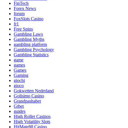
FinTech
Forex News
forum
FoxSlots Casino
fr1
Free Spins
Gambling Laws
Gambling Myths
gambling platform
Gambling Psychology
Gambling Statistics
game
games
Games
Gaming
giochi
gioco
Gokwetten Nederland
Golisimo Casino
Grandpashabet
Gtbet
guides
High Roller Casinos
High Volatility Slots
HitMate88 Casino