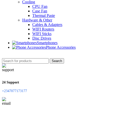
Cooling
CPU Fan
Case Fan
Thermal Paste
Hardware & Other
Cables & Adapters
WIFI Routers
WIFI Sticks
Disc Drives
Smartphones
Phone Accessories
Search
24 Support
+2347077173177