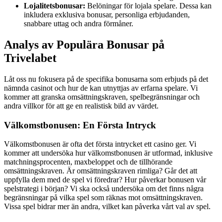
Lojalitetsbonusar:
Belöningar för lojala spelare. Dessa kan
inkludera exklusiva bonusar, personliga erbjudanden,
snabbare uttag och andra förmåner.
Analys av Populära Bonusar på
Trivelabet
Låt oss nu fokusera på de specifika bonusarna som erbjuds på det
nämnda casinot och hur de kan utnyttjas av erfarna spelare. Vi
kommer att granska omsättningskraven, spelbegränsningar och
andra villkor för att ge en realistisk bild av värdet.
Välkomstbonusen: En Första Intryck
Välkomstbonusen är ofta det första intrycket ett casino ger. Vi
kommer att undersöka hur välkomstbonusen är utformad, inklusive
matchningsprocenten, maxbeloppet och de tillhörande
omsättningskraven. Är omsättningskraven rimliga? Går det att
uppfylla dem med de spel vi föredrar? Hur påverkar bonusen vår
spelstrategi i början? Vi ska också undersöka om det finns några
begränsningar på vilka spel som räknas mot omsättningskraven.
Vissa spel bidrar mer än andra, vilket kan påverka vårt val av spel.