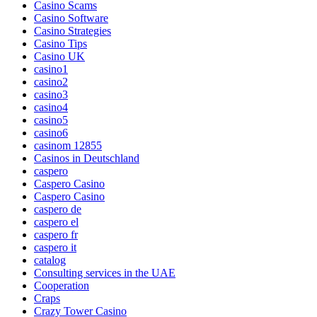
Casino Scams
Casino Software
Casino Strategies
Casino Tips
Casino UK
casino1
casino2
casino3
casino4
casino5
casino6
casinom 12855
Casinos in Deutschland
caspero
Caspero Casino
Caspero Casino
caspero de
caspero el
caspero fr
caspero it
catalog
Consulting services in the UAE
Cooperation
Craps
Crazy Tower Сasino