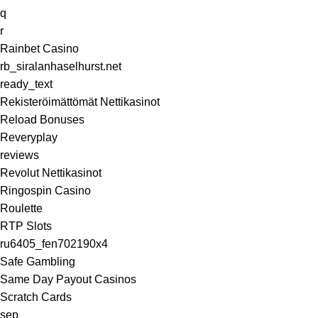
q
r
Rainbet Casino
rb_siralanhaselhurst.net
ready_text
Rekisteröimättömät Nettikasinot
Reload Bonuses
Reveryplay
reviews
Revolut Nettikasinot
Ringospin Casino
Roulette
RTP Slots
ru6405_fen702190x4
Safe Gambling
Same Day Payout Casinos
Scratch Cards
sep