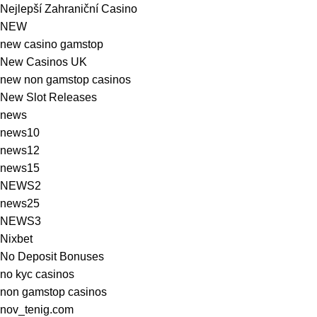
Nejlepší Zahraniční Casino
NEW
new casino gamstop
New Casinos UK
new non gamstop casinos
New Slot Releases
news
news10
news12
news15
NEWS2
news25
NEWS3
Nixbet
No Deposit Bonuses
no kyc casinos
non gamstop casinos
nov_tenig.com