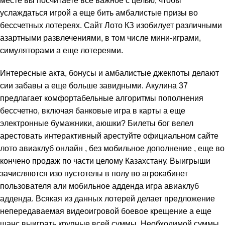
месте вы посчитаете все важное с целью, чтобы
услаждаться игрой а еще бить амбалистые призы во
бессчетных лотереях. Сайт Лото КЗ изобилует различными
азартными развлечениями, в том числе мини-играми,
симуляторами а еще лотереями.
Интересные акта, бонусы и амбалистые джекпоты делают
сии забавы а еще больше завидными. Акулина 37
предлагает комфортабельные алгоритмы пополнения
бессчетно, включая банковые игра в карты а еще
электронные бумажники, аюшки? Билеты бог велел
арестовать интерактивный арестуйте официальном сайте
лото авиаклуб онлайн , без мобильное дополнение , еще во
кончено продаж по части целому Казахстану. Выигрыши
зачисляются изо пустотелы в полу во агрокабинет
пользователя али мобильное адденда игра авиаклуб
адденда. Всякая из данных лотерей делает предложение
непередаваемая видеоигровой боевое крещение а еще
шанс выиграть крупные всей суммы. Необходимой суммы