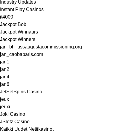
Industry Updates
Instant Play Casinos
it4000
Jackpot Bob
Jackpot Winnaars
Jackpot Winners
jan_bh_ussaugustacommissioning.org
jan_caobaparis.com
jan1
jan2
jan4
jan6
JetSetSpins Casino
jeux
jeuxi
Joki Casino
JSlotz Casino
Kaikki Uudet Nettikasinot