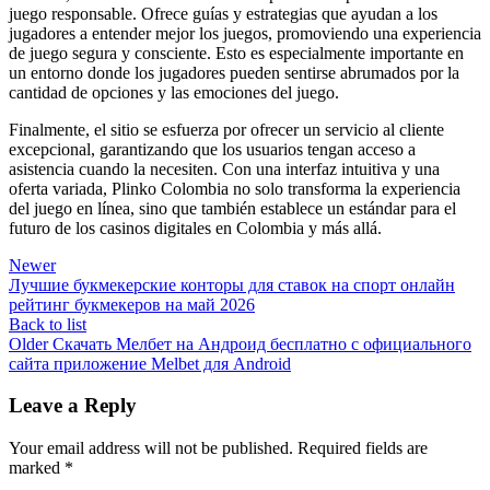
juego responsable. Ofrece guías y estrategias que ayudan a los
jugadores a entender mejor los juegos, promoviendo una experiencia
de juego segura y consciente. Esto es especialmente importante en
un entorno donde los jugadores pueden sentirse abrumados por la
cantidad de opciones y las emociones del juego.
Finalmente, el sitio se esfuerza por ofrecer un servicio al cliente
excepcional, garantizando que los usuarios tengan acceso a
asistencia cuando la necesiten. Con una interfaz intuitiva y una
oferta variada, Plinko Colombia no solo transforma la experiencia
del juego en línea, sino que también establece un estándar para el
futuro de los casinos digitales en Colombia y más allá.
Newer
Лучшие букмекерские конторы для ставок на спорт онлайн
рейтинг букмекеров на май 2026
Back to list
Older
Скачать Мелбет на Андроид бесплатно с официального
сайта приложение Melbet для Android
Leave a Reply
Your email address will not be published.
Required fields are
marked
*