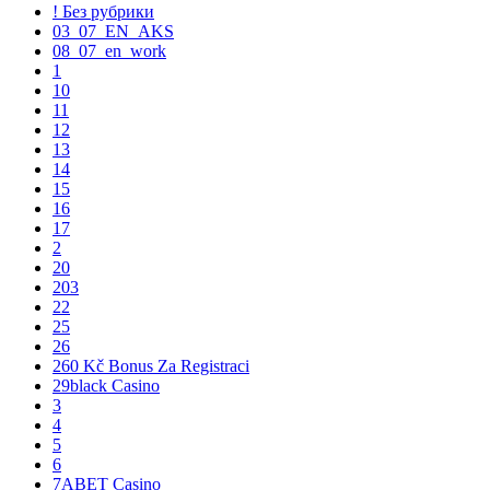
! Без рубрики
03_07_EN_AKS
08_07_en_work
1
10
11
12
13
14
15
16
17
2
20
203
22
25
26
260 Kč Bonus Za Registraci
29black Casino
3
4
5
6
7ABET Casino