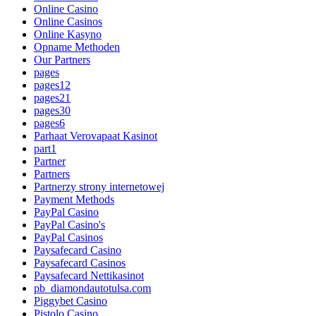
Online Casino
Online Casinos
Online Kasyno
Opname Methoden
Our Partners
pages
pages12
pages21
pages30
pages6
Parhaat Verovapaat Kasinot
part1
Partner
Partners
Partnerzy strony internetowej
Payment Methods
PayPal Casino
PayPal Casino's
PayPal Casinos
Paysafecard Casino
Paysafecard Casinos
Paysafecard Nettikasinot
pb_diamondautotulsa.com
Piggybet Casino
Pistolo Casino