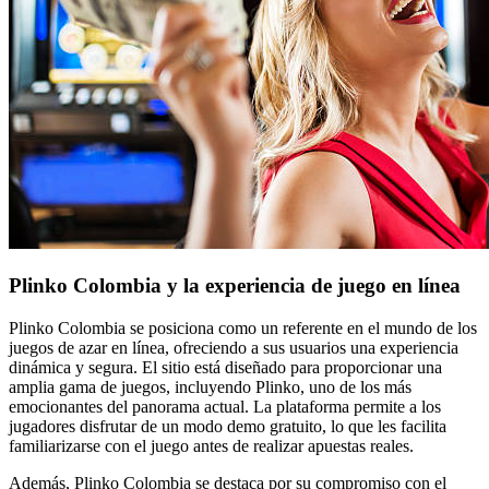
Plinko Colombia y la experiencia de juego en línea
Plinko Colombia se posiciona como un referente en el mundo de los
juegos de azar en línea, ofreciendo a sus usuarios una experiencia
dinámica y segura. El sitio está diseñado para proporcionar una
amplia gama de juegos, incluyendo Plinko, uno de los más
emocionantes del panorama actual. La plataforma permite a los
jugadores disfrutar de un modo demo gratuito, lo que les facilita
familiarizarse con el juego antes de realizar apuestas reales.
Además, Plinko Colombia se destaca por su compromiso con el