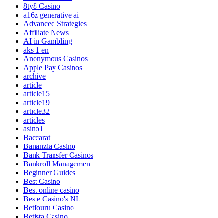
8ty8 Casino
a16z generative ai
Advanced Strategies
Affiliate News
AI in Gambling
aks 1 en
Anonymous Casinos
Apple Pay Casinos
archive
article
article15
article19
article32
articles
asino1
Baccarat
Bananzia Casino
Bank Transfer Casinos
Bankroll Management
Beginner Guides
Best Casino
Best online casino
Beste Casino's NL
Betfouru Casino
Betista Casino