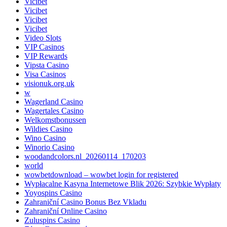
Vicibet
Vicibet
Vicibet
Vicibet
Video Slots
VIP Casinos
VIP Rewards
Vipsta Casino
Visa Casinos
visionuk.org.uk
w
Wagerland Casino
Wagertales Casino
Welkomstbonussen
Wildies Casino
Wino Casino
Winorio Casino
woodandcolors.nl_20260114_170203
world
wowbetdownload – wowbet login for registered
Wypłacalne Kasyna Internetowe Blik 2026: Szybkie Wypłaty
Yoyospins Casino
Zahraniční Casino Bonus Bez Vkladu
Zahraniční Online Casino
Zuluspins Casino