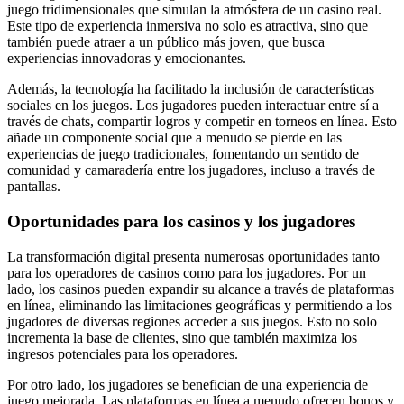
juego tridimensionales que simulan la atmósfera de un casino real.
Este tipo de experiencia inmersiva no solo es atractiva, sino que
también puede atraer a un público más joven, que busca
experiencias innovadoras y emocionantes.
Además, la tecnología ha facilitado la inclusión de características
sociales en los juegos. Los jugadores pueden interactuar entre sí a
través de chats, compartir logros y competir en torneos en línea. Esto
añade un componente social que a menudo se pierde en las
experiencias de juego tradicionales, fomentando un sentido de
comunidad y camaradería entre los jugadores, incluso a través de
pantallas.
Oportunidades para los casinos y los jugadores
La transformación digital presenta numerosas oportunidades tanto
para los operadores de casinos como para los jugadores. Por un
lado, los casinos pueden expandir su alcance a través de plataformas
en línea, eliminando las limitaciones geográficas y permitiendo a los
jugadores de diversas regiones acceder a sus juegos. Esto no solo
incrementa la base de clientes, sino que también maximiza los
ingresos potenciales para los operadores.
Por otro lado, los jugadores se benefician de una experiencia de
juego mejorada. Las plataformas en línea a menudo ofrecen bonos y