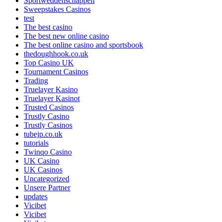
Sportweddenschappen
Sweepstakes Casinos
test
The best casino
The best new online casino
The best online casino and sportsbook
thedoughhook.co.uk
Top Casino UK
Tournament Casinos
Trading
Truelayer Kasino
Truelayer Kasinot
Trusted Casinos
Trustly Casino
Trustly Casinos
tubejp.co.uk
tutorials
Twinqo Casino
UK Casino
UK Casinos
Uncategorized
Unsere Partner
updates
Vicibet
Vicibet