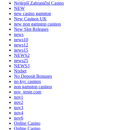
Nejlepší Zahraniční Casino
NEW
new casino gamstop
New Casinos UK
new non gamstop casinos
New Slot Releases
news
news10
news12
news15
NEWS2
news25
NEWS3
Nixbet
No Deposit Bonuses
no kyc casinos
non gamstop casinos
nov_tenig.com
nov1
nov2
nov3
nov4
nov6
Online Casino
Online Casino