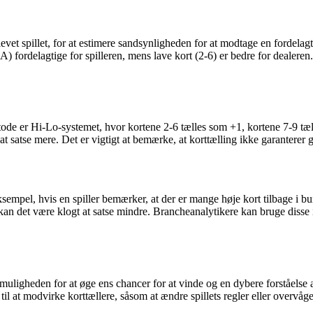
blevet spillet, for at estimere sandsynligheden for at modtage en fordela
 fordelagtige for spilleren, mens lave kort (2-6) er bedre for dealeren. V
tode er Hi-Lo-systemet, hvor kortene 2-6 tælles som +1, kortene 7-9 tæl
t satse mere. Det er vigtigt at bemærke, at korttælling ikke garanterer ge
eksempel, hvis en spiller bemærker, at der er mange høje kort tilbage i b
n det være klogt at satse mindre. Brancheanalytikere kan bruge disse ind
muligheden for at øge ens chancer for at vinde og en dybere forståelse 
il at modvirke korttællere, såsom at ændre spillets regler eller overvåge 