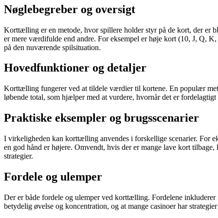
Nøglebegreber og oversigt
Korttælling er en metode, hvor spillere holder styr på de kort, der er 
er mere værdifulde end andre. For eksempel er høje kort (10, J, Q, K, A)
på den nuværende spilsituation.
Hovedfunktioner og detaljer
Korttælling fungerer ved at tildele værdier til kortene. En populær me
løbende total, som hjælper med at vurdere, hvornår det er fordelagtigt a
Praktiske eksempler og brugsscenarier
I virkeligheden kan korttælling anvendes i forskellige scenarier. For 
en god hånd er højere. Omvendt, hvis der er mange lave kort tilbage, ka
strategier.
Fordele og ulemper
Der er både fordele og ulemper ved korttælling. Fordelene inkluderer 
betydelig øvelse og koncentration, og at mange casinoer har strategier t