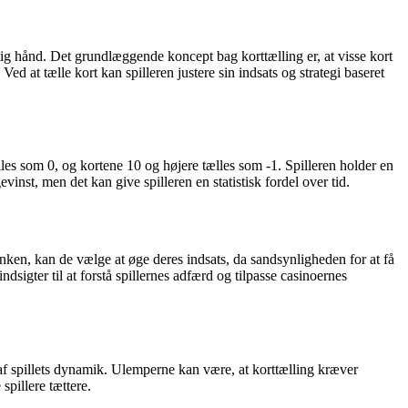
gtig hånd. Det grundlæggende koncept bag korttælling er, at visse kort
ed at tælle kort kan spilleren justere sin indsats og strategi baseret
les som 0, og kortene 10 og højere tælles som -1. Spilleren holder en
vinst, men det kan give spilleren en statistisk fordel over tid.
unken, kan de vælge at øge deres indsats, da sandsynligheden for at få
sigter til at forstå spillernes adfærd og tilpasse casinoernes
af spillets dynamik. Ulemperne kan være, at korttælling kræver
spillere tættere.