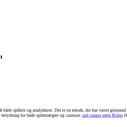
n
ndt både spillere og analytikere. Det er en teknik, der har været gensta
ve betydning for både spilstrategier og casinoer.
spil casino uden Rofus
De