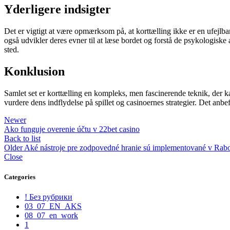
Yderligere indsigter
Det er vigtigt at være opmærksom på, at korttælling ikke er en ufejlbar
også udvikler deres evner til at læse bordet og forstå de psykologiske
sted.
Konklusion
Samlet set er korttælling en kompleks, men fascinerende teknik, der kan
vurdere dens indflydelse på spillet og casinoernes strategier. Det anbefal
Newer
Ako funguje overenie účtu v 22bet casino
Back to list
Older
Aké nástroje pre zodpovedné hranie sú implementované v Rab
Close
Categories
! Без рубрики
03_07_EN_AKS
08_07_en_work
1