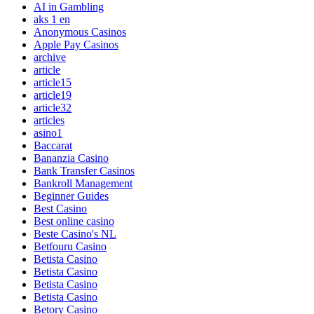
AI in Gambling
aks 1 en
Anonymous Casinos
Apple Pay Casinos
archive
article
article15
article19
article32
articles
asino1
Baccarat
Bananzia Casino
Bank Transfer Casinos
Bankroll Management
Beginner Guides
Best Casino
Best online casino
Beste Casino's NL
Betfouru Casino
Betista Casino
Betista Casino
Betista Casino
Betista Casino
Betory Casino