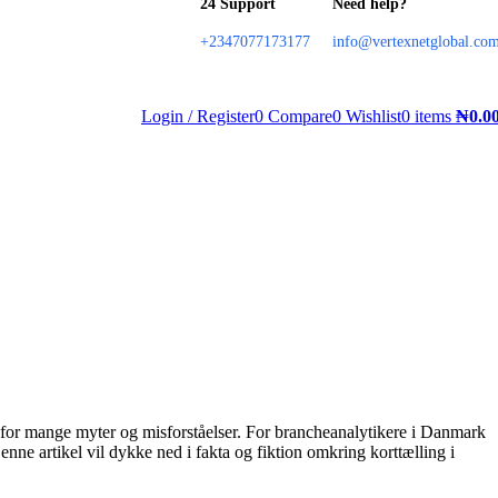
24 Support
Need help?
+2347077173177
info@vertexnetglobal.co
Login / Register
0
Compare
0
Wishlist
0
items
₦
0.0
nd for mange myter og misforståelser. For brancheanalytikere i Danmark
nne artikel vil dykke ned i fakta og fiktion omkring korttælling i