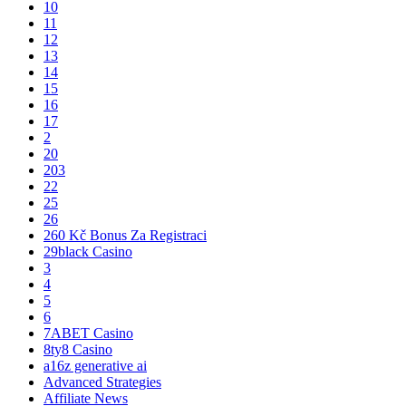
10
11
12
13
14
15
16
17
2
20
203
22
25
26
260 Kč Bonus Za Registraci
29black Casino
3
4
5
6
7ABET Casino
8ty8 Casino
a16z generative ai
Advanced Strategies
Affiliate News