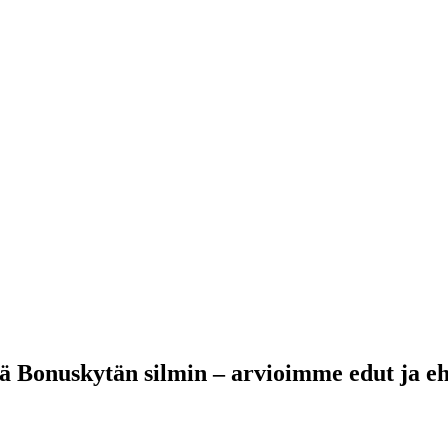
sä Bonuskytän silmin – arvioimme edut ja e