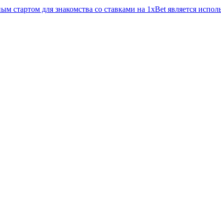
ым стартом для знакомства со ставками на 1xBet является испол