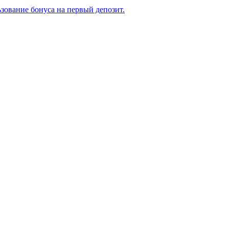
ьзование бонуса на первый депозит.