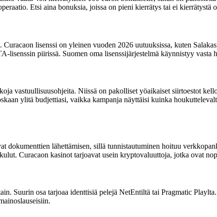
aatio. Etsi aina bonuksia, joissa on pieni kierrätys tai ei kierrätystä 
. Curacaon lisenssi on yleinen vuoden 2026 uutuuksissa, kuten Salakasin
-lisenssin piirissä. Suomen oma lisenssijärjestelmä käynnistyy vasta he
 vastuullisuusohjeita. Niissä on pakolliset yöaikaiset siirtoestot kello
kaan ylitä budjettiasi, vaikka kampanja näyttäisi kuinka houkutteleva
ttavat dokumenttien lähettämisen, sillä tunnistautuminen hoituu verkko
ykulut. Curacaon kasinot tarjoavat usein kryptovaluuttoja, jotka ovat no
n. Suurin osa tarjoaa identtisiä pelejä NetEntiltä tai Pragmatic Playlta
mainoslauseisiin.