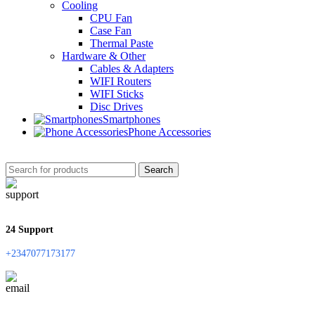
Cooling
CPU Fan
Case Fan
Thermal Paste
Hardware & Other
Cables & Adapters
WIFI Routers
WIFI Sticks
Disc Drives
Smartphones
Phone Accessories
Search
24 Support
+2347077173177