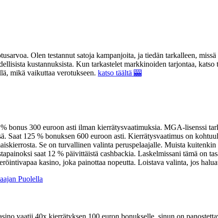
usarvoa. Olen testannut satoja kampanjoita, ja tiedän tarkalleen, missä p
ellisista kustannuksista. Kun tarkastelet markkinoiden tarjontaa, katso tä
llä, mikä vaikuttaa verotukseen.
katso täältä 🎰
% bonus 300 euroon asti ilman kierrätysvaatimuksia. MGA-lisenssi tarko
ssä. Saat 125 % bonuksen 600 euroon asti. Kierrätysvaatimus on kohtu
skierrosta. Se on turvallinen valinta peruspelaajalle. Muista kuitenkin
apainoksi saat 12 % päivittäistä cashbackia. Laskelmissani tämä on tasa
ntivapaa kasino, joka painottaa nopeutta. Loistava valinta, jos haluat 
ajan Puolella
asino vaatii 40x kierrätyksen 100 euron bonukselle, sinun on panostett