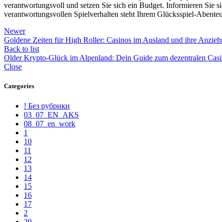
verantwortungsvoll und setzen Sie sich ein Budget. Informieren Sie s
verantwortungsvollen Spielverhalten steht Ihrem Glücksspiel-Abente
Newer
Goldene Zeiten für High Roller: Casinos im Ausland und ihre Anzieh
Back to list
Older
Krypto-Glück im Alpenland: Dein Guide zum dezentralen Casi
Close
Categories
! Без рубрики
03_07_EN_AKS
08_07_en_work
1
10
11
12
13
14
15
16
17
2
20