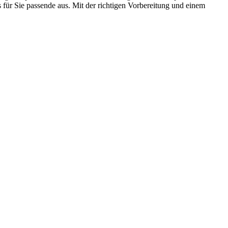
 für Sie passende aus. Mit der richtigen Vorbereitung und einem