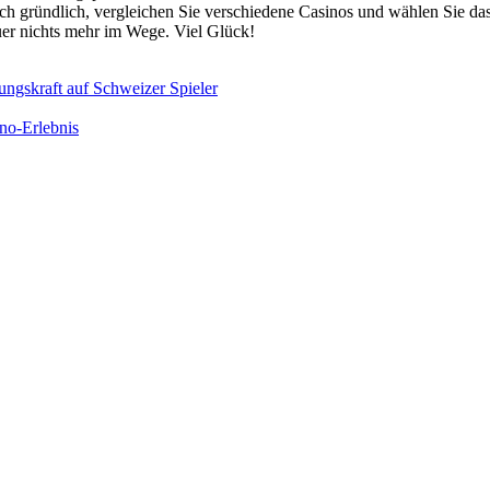
ich gründlich, vergleichen Sie verschiedene Casinos und wählen Sie das
uer nichts mehr im Wege. Viel Glück!
ungskraft auf Schweizer Spieler
no-Erlebnis