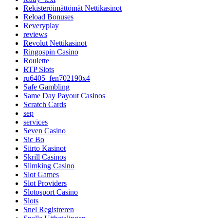
Rekisteröimättömät Nettikasinot
Reload Bonuses
Reveryplay
reviews
Revolut Nettikasinot
Ringospin Casino
Roulette
RTP Slots
ru6405_fen702190x4
Safe Gambling
Same Day Payout Casinos
Scratch Cards
sep
services
Seven Casino
Sic Bo
Siirto Kasinot
Skrill Casinos
Slimking Casino
Slot Games
Slot Providers
Slotosport Casino
Slots
Snel Registreren