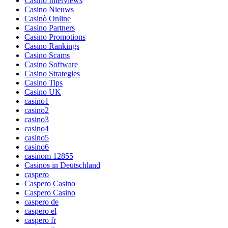
Casino Interviews
Casino Nieuws
Casinò Online
Casino Partners
Casino Promotions
Casino Rankings
Casino Scams
Casino Software
Casino Strategies
Casino Tips
Casino UK
casino1
casino2
casino3
casino4
casino5
casino6
casinom 12855
Casinos in Deutschland
caspero
Caspero Casino
Caspero Casino
caspero de
caspero el
caspero fr