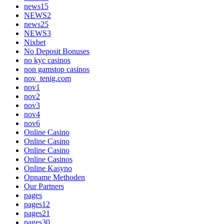
news15
NEWS2
news25
NEWS3
Nixbet
No Deposit Bonuses
no kyc casinos
non gamstop casinos
nov_tenig.com
nov1
nov2
nov3
nov4
nov6
Online Casino
Online Casino
Online Casino
Online Casinos
Online Kasyno
Opname Methoden
Our Partners
pages
pages12
pages21
pages30