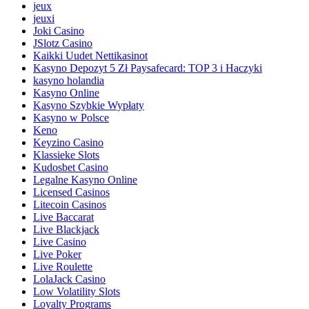
jeux
jeuxi
Joki Casino
JSlotz Casino
Kaikki Uudet Nettikasinot
Kasyno Depozyt 5 Zł Paysafecard: TOP 3 i Haczyki
kasyno holandia
Kasyno Online
Kasyno Szybkie Wypłaty
Kasyno w Polsce
Keno
Keyzino Casino
Klassieke Slots
Kudosbet Casino
Legalne Kasyno Online
Licensed Casinos
Litecoin Casinos
Live Baccarat
Live Blackjack
Live Casino
Live Poker
Live Roulette
LolaJack Casino
Low Volatility Slots
Loyalty Programs