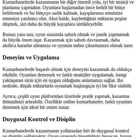
Kumarhanelerde kazanmanın bir diğer önemli yolu, iyi bir strateji ve
planlama yapmaktır. Oyunlara başlamadan önce belirli bir bütçe
belirlemek ve bu bütçeye sadık kalmak, kayıplarınızı minimize
etmenize yardımcı olur. Aksi halde, kaybettiğiniz miktarın peşine
düşmek, sizi daha da büyük kayıplara sürükleyebilir.
Bunun yanı sıra, oyun sırasında sabırlı olmak ve panik yapmamak
da büyük önem taşır. Kazanmak için sabırlı davranmak, daha
akıllıca kararlar almanıza ve oyunun tadını çıkarmanıza olanak tanır.
Deneyim ve Uygulama
Kumarhanelerde başarılı olmak için deneyim kazanmak da oldukça
etkilidir. Oyunları denemek ve farklı stratejiler uygulamak, hangi
yaklaşımın sizin için en uygun olduğunu anlamanızı sağlar. Bu
nedenle, düşük miktarlarla oynamak başlangıçta iyi bir fikir olabilir.
Ayrıca, çeşitli oyun platformları üzerinde pratik yapmak, kazanma
ihtimalinizi artırabilir. Özellikle online kumarhaneler, farklı oyunları
denemek için ideal bir ortam sunar.
Duygusal Kontrol ve Disiplin
Kumarhanelerde kazanmanın yollarından biri de duygusal kontrol
ve disiplin sağlamaktır. Oyun sırasında hissettiğiniz heyecan, bazen