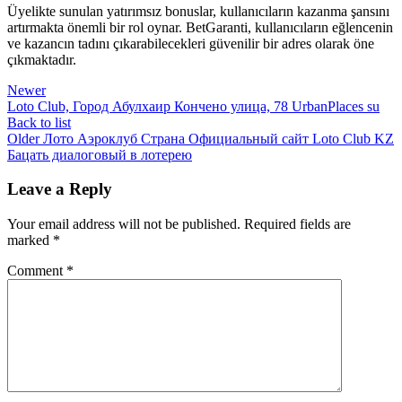
Üyelikte sunulan yatırımsız bonuslar, kullanıcıların kazanma şansını
artırmakta önemli bir rol oynar. BetGaranti, kullanıcıların eğlencenin
ve kazancın tadını çıkarabilecekleri güvenilir bir adres olarak öne
çıkmaktadır.
Newer
Loto Club, Город Абулхаир Кончено улица, 78 UrbanPlaces su
Back to list
Older
Лото Аэроклуб Страна Официальный сайт Loto Club KZ
Бацать диалоговый в лотерею
Leave a Reply
Your email address will not be published.
Required fields are
marked
*
Comment
*