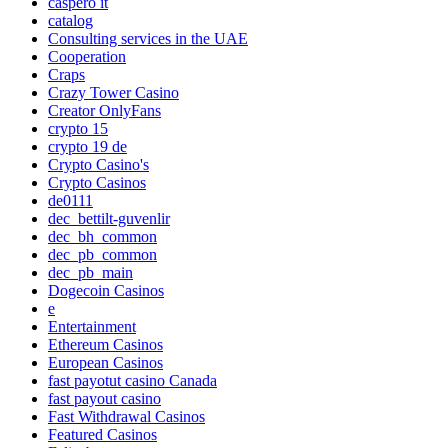
caspero it
catalog
Consulting services in the UAE
Cooperation
Craps
Crazy Tower Сasino
Creator OnlyFans
crypto 15
crypto 19 de
Crypto Casino's
Crypto Casinos
de0111
dec_bettilt-guvenlir
dec_bh_common
dec_pb_common
dec_pb_main
Dogecoin Casinos
e
Entertainment
Ethereum Casinos
European Casinos
fast payotut casino Canada
fast payout casino
Fast Withdrawal Casinos
Featured Casinos