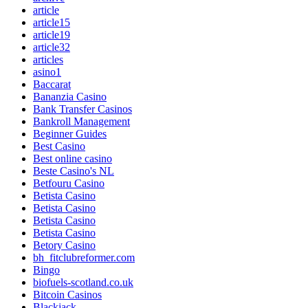
article
article15
article19
article32
articles
asino1
Baccarat
Bananzia Casino
Bank Transfer Casinos
Bankroll Management
Beginner Guides
Best Casino
Best online casino
Beste Casino's NL
Betfouru Casino
Betista Casino
Betista Casino
Betista Casino
Betista Casino
Betory Casino
bh_fitclubreformer.com
Bingo
biofuels-scotland.co.uk
Bitcoin Casinos
Blackjack