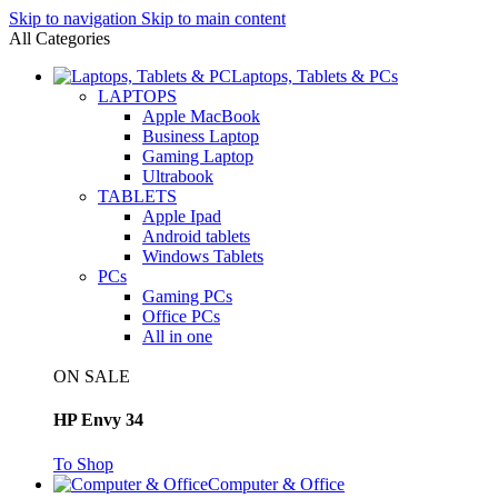
Skip to navigation
Skip to main content
All Categories
Laptops, Tablets & PCs
LAPTOPS
Apple MacBook
Business Laptop
Gaming Laptop
Ultrabook
TABLETS
Apple Ipad
Android tablets
Windows Tablets
PCs
Gaming PCs
Office PCs
All in one
ON SALE
HP Envy 34
To Shop
Computer & Office