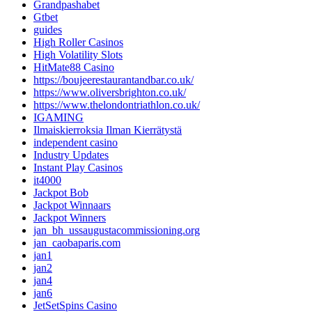
Grandpashabet
Gtbet
guides
High Roller Casinos
High Volatility Slots
HitMate88 Casino
https://boujeerestaurantandbar.co.uk/
https://www.oliversbrighton.co.uk/
https://www.thelondontriathlon.co.uk/
IGAMING
Ilmaiskierroksia Ilman Kierrätystä
independent casino
Industry Updates
Instant Play Casinos
it4000
Jackpot Bob
Jackpot Winnaars
Jackpot Winners
jan_bh_ussaugustacommissioning.org
jan_caobaparis.com
jan1
jan2
jan4
jan6
JetSetSpins Casino