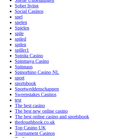
Snelle Uitbetalingen
Sober living
Social Casinos
spel
spelen
Spielen
spile
spiled
spilen
spiller1
Spinita Casino
Spinmaya Casino
Spinnaus
Spinorhino Casino NL
sport
sportsbook
Sportweddenschappen
Sweepstakes Casinos
test
The best casino
The best new online casino
The best online casino and sportsbook
thedoughhook.co.uk
Top Casino UK
Tournament Casinos