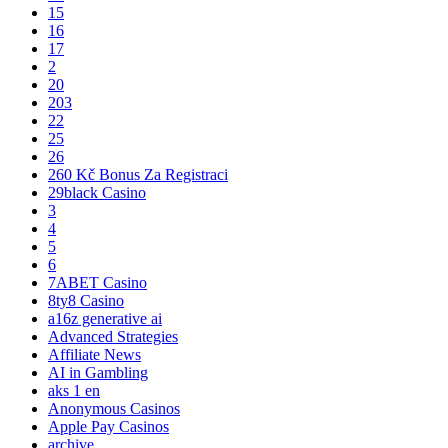
15
16
17
2
20
203
22
25
26
260 Kč Bonus Za Registraci
29black Casino
3
4
5
6
7ABET Casino
8ty8 Casino
a16z generative ai
Advanced Strategies
Affiliate News
AI in Gambling
aks 1 en
Anonymous Casinos
Apple Pay Casinos
archive