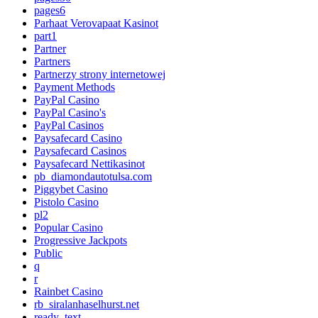
pages6
Parhaat Verovapaat Kasinot
part1
Partner
Partners
Partnerzy strony internetowej
Payment Methods
PayPal Casino
PayPal Casino's
PayPal Casinos
Paysafecard Casino
Paysafecard Casinos
Paysafecard Nettikasinot
pb_diamondautotulsa.com
Piggybet Casino
Pistolo Casino
pl2
Popular Casino
Progressive Jackpots
Public
q
r
Rainbet Casino
rb_siralanhaselhurst.net
ready_text