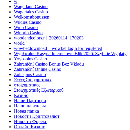
w
Wagerland Casino
Wagertales Casino
Welkomstbonussen
Wildies Casino
Wino Casino
Winorio Casino
woodandcolors.nl_20260114_170203
world
wowbetdownload – wowbet login for registered
Wypłacalne Kasyna Internetowe Blik 2026: Szybkie Wypłaty
Yoyospins Casino
Zahraniční Casino Bonus Bez Vkladu
Zahraniční Online Casino
Zuluspins Casino
Ξένες Στοιχηματικές
στοιχηματικες
Στοιχηματικές Εξωτερικού
Казино
Наши Партнери
Наши партнеры
Новая папка
Новости Криптовалют
Новости Форекс
Онлайн Казино