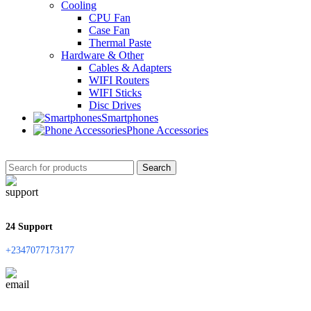
Cooling
CPU Fan
Case Fan
Thermal Paste
Hardware & Other
Cables & Adapters
WIFI Routers
WIFI Sticks
Disc Drives
Smartphones
Phone Accessories
Search
24 Support
+2347077173177