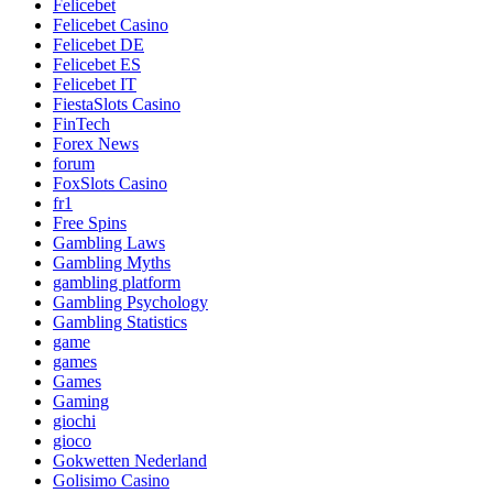
Felicebet
Felicebet Casino
Felicebet DE
Felicebet ES
Felicebet IT
FiestaSlots Casino
FinTech
Forex News
forum
FoxSlots Casino
fr1
Free Spins
Gambling Laws
Gambling Myths
gambling platform
Gambling Psychology
Gambling Statistics
game
games
Games
Gaming
giochi
gioco
Gokwetten Nederland
Golisimo Casino