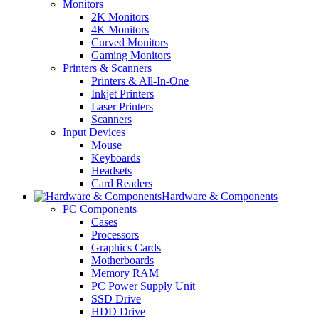
Monitors
2K Monitors
4K Monitors
Curved Monitors
Gaming Monitors
Printers & Scanners
Printers & All-In-One
Inkjet Printers
Laser Printers
Scanners
Input Devices
Mouse
Keyboards
Headsets
Card Readers
Hardware & Components
PC Components
Cases
Processors
Graphics Cards
Motherboards
Memory RAM
PC Power Supply Unit
SSD Drive
HDD Drive