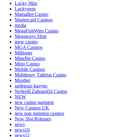
Lucky Max
Luckygem
MamaBet Casino
Mastercard Casinos
media
MegaFishWins Casino
Megaways Slots
mew casino
MGA Casinos
Millioner
MineBit Casino
Mino Casino
Mobile Casinos
Mobilepay Talletus Casino
Mostbet
najlepsze kasyno
Nejlepší Zahraniční Casino
NEW
new casino gamstop
New Casinos UK
new non gamstop casinos
New Slot Releases
news
news10
news12