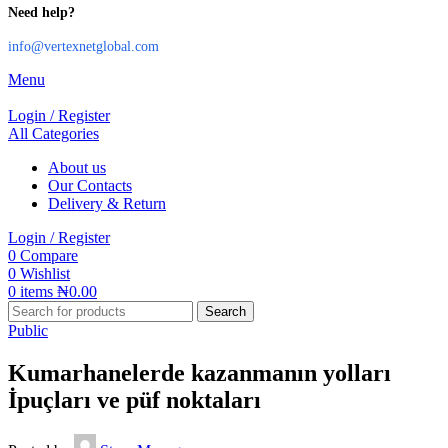
Need help?
info@vertexnetglobal.com
Menu
Login / Register
All Categories
About us
Our Contacts
Delivery & Return
Login / Register
0
Compare
0
Wishlist
0
items
₦
0.00
Search
Public
Kumarhanelerde kazanmanın yolları
İpuçları ve püf noktaları