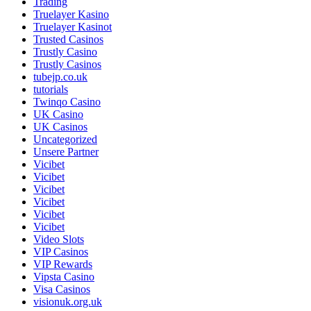
Trading
Truelayer Kasino
Truelayer Kasinot
Trusted Casinos
Trustly Casino
Trustly Casinos
tubejp.co.uk
tutorials
Twinqo Casino
UK Casino
UK Casinos
Uncategorized
Unsere Partner
Vicibet
Vicibet
Vicibet
Vicibet
Vicibet
Vicibet
Video Slots
VIP Casinos
VIP Rewards
Vipsta Casino
Visa Casinos
visionuk.org.uk