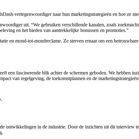
ashDash-vertegenwoordiger naar hun marketingstrategieën en hoe ze nie
nwoordiger uit. “We gebruiken verschillende kanalen, zoals zoekmachine
eleving en het bieden van aantrekkelijke bonussen en promoties.”
tie en mond-tot-mondreclame. Ze streven ernaar om een betrouwbare en
eft een fascinerende blik achter de schermen geboden. We hebben inzic
 impact van regelgeving, de toekomstplannen en de marketingstrategieë
e.
 de ontwikkelingen in de industrie. Door de inzichten uit dit interview
g.