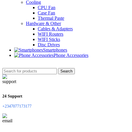
Cooling
CPU Fan
Case Fan
Thermal Paste
Hardware & Other
Cables & Adapters
WIFI Routers
WIFI Sticks
Disc Drives
Smartphones
Phone Accessories
Search
24 Support
+2347077173177