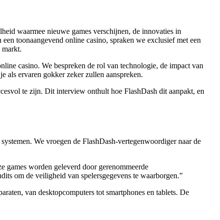
elheid waarmee nieuwe games verschijnen, de innovaties in
n een toonaangevend online casino, spraken we exclusief met een
 markt.
online casino. We bespreken de rol van technologie, de impact van
je als ervaren gokker zeker zullen aanspreken.
esvol te zijn. Dit interview onthult hoe FlashDash dit aanpakt, en
eerde systemen. We vroegen de FlashDash-vertegenwoordiger naar de
Onze games worden geleverd door gerenommeerde
audits om de veiligheid van spelersgegevens te waarborgen.”
araten, van desktopcomputers tot smartphones en tablets. De