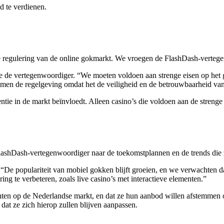
d te verdienen.
de regulering van de online gokmarkt. We vroegen de FlashDash-vertege
 de vertegenwoordiger. “We moeten voldoen aan strenge eisen op het geb
omen de regelgeving omdat het de veiligheid en de betrouwbaarheid va
e in de markt beïnvloedt. Alleen casino’s die voldoen aan de strenge e
lashDash-vertegenwoordiger naar de toekomstplannen en de trends die 
 “De populariteit van mobiel gokken blijft groeien, en we verwachten da
ng te verbeteren, zoals live casino’s met interactieve elementen.”
chten op de Nederlandse markt, en dat ze hun aanbod willen afstemmen
dat ze zich hierop zullen blijven aanpassen.