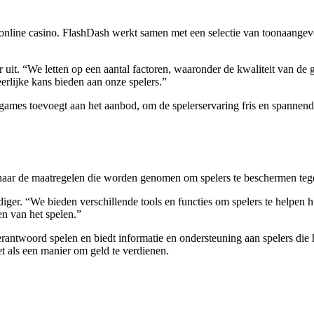
n online casino. FlashDash werkt samen met een selectie van toonaange
it. “We letten op een aantal factoren, waaronder de kwaliteit van de ga
rlijke kans bieden aan onze spelers.”
mes toevoegt aan het aanbod, om de spelerservaring fris en spannend 
naar de maatregelen die worden genomen om spelers te beschermen tege
er. “We bieden verschillende tools en functies om spelers te helpen hu
ten van het spelen.”
erantwoord spelen en biedt informatie en ondersteuning aan spelers di
et als een manier om geld te verdienen.