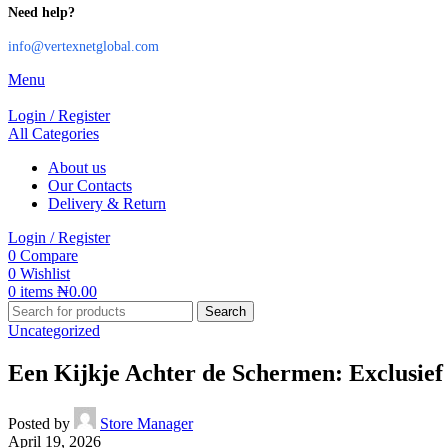
Need help?
info@vertexnetglobal.com
Menu
Login / Register
All Categories
About us
Our Contacts
Delivery & Return
Login / Register
0
Compare
0
Wishlist
0
items
₦
0.00
Search
Uncategorized
Een Kijkje Achter de Schermen: Exclusief
Posted by
Store Manager
April 19, 2026