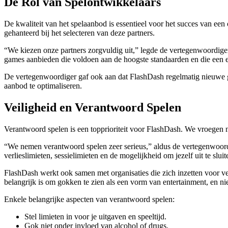
De Rol van Spelontwikkelaars
De kwaliteit van het spelaanbod is essentieel voor het succes van ee
gehanteerd bij het selecteren van deze partners.
“We kiezen onze partners zorgvuldig uit,” legde de vertegenwoordiger u
games aanbieden die voldoen aan de hoogste standaarden en die een ee
De vertegenwoordiger gaf ook aan dat FlashDash regelmatig nieuwe ga
aanbod te optimaliseren.
Veiligheid en Verantwoord Spelen
Verantwoord spelen is een topprioriteit voor FlashDash. We vroegen 
“We nemen verantwoord spelen zeer serieus,” aldus de vertegenwoordig
verlieslimieten, sessielimieten en de mogelijkheid om jezelf uit te slui
FlashDash werkt ook samen met organisaties die zich inzetten voor v
belangrijk is om gokken te zien als een vorm van entertainment, en ni
Enkele belangrijke aspecten van verantwoord spelen:
Stel limieten in voor je uitgaven en speeltijd.
Gok niet onder invloed van alcohol of drugs.