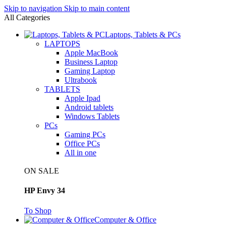
Skip to navigation
Skip to main content
All Categories
Laptops, Tablets & PCs
LAPTOPS
Apple MacBook
Business Laptop
Gaming Laptop
Ultrabook
TABLETS
Apple Ipad
Android tablets
Windows Tablets
PCs
Gaming PCs
Office PCs
All in one
ON SALE
HP Envy 34
To Shop
Computer & Office