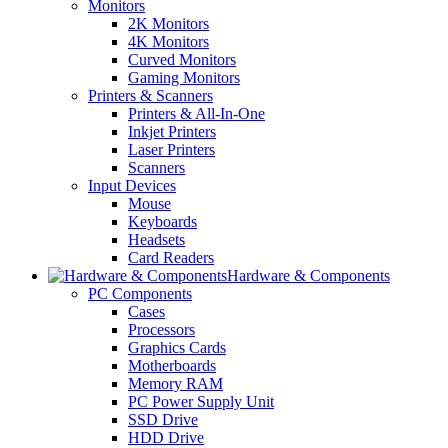
Monitors
2K Monitors
4K Monitors
Curved Monitors
Gaming Monitors
Printers & Scanners
Printers & All-In-One
Inkjet Printers
Laser Printers
Scanners
Input Devices
Mouse
Keyboards
Headsets
Card Readers
Hardware & Components
PC Components
Cases
Processors
Graphics Cards
Motherboards
Memory RAM
PC Power Supply Unit
SSD Drive
HDD Drive