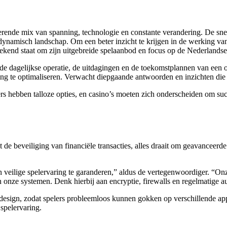
erende mix van spanning, technologie en constante verandering. De sn
dynamisch landschap. Om een beter inzicht te krijgen in de werking va
bekend staat om zijn uitgebreide spelaanbod en focus op de Nederlandse
 de dagelijkse operatie, de uitdagingen en de toekomstplannen van een 
ing te optimaliseren. Verwacht diepgaande antwoorden en inzichten die 
rs hebben talloze opties, en casino’s moeten zich onderscheiden om succ
tot de beveiliging van financiële transacties, alles draait om geavanc
 veilige spelervaring te garanderen,” aldus de vertegenwoordiger. “
n onze systemen. Denk hierbij aan encryptie, firewalls en regelmatige 
esign, zodat spelers probleemloos kunnen gokken op verschillende app
 spelervaring.